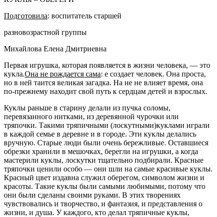
Подготовила
: воспитатель старшей
разновозрастной группы
Михайлова Елена Дмитриевна
Первая игрушка, которая появляется в жизни человека, — это
кукла
.
Она не рождается сама
: е создает человек. Она проста,
но в ней таится великая загадка. На не не влияет время, она
по-прежнему находит свой путь к сердцам детей и взрослых.
Куклы
раньше в старину делали из пучка соломы,
перевязанного нитками, из деревянной чурочки или
тряпочки. Такими тряпичными
(лоскутными)
куклами
играли
в каждой семье в деревне и в городе. Эти
куклы делались
вручную
. Старые люди были очень бережливые. Оставшиеся
обрезки хранили в мешочках, берегли на игрушки, а когда
мастерили
куклы
, лоскутки тщательно подбирали. Красные
тряпочки ценили особо — они шли на самые красивые
куклы
.
Красный цвет издавна служил оберегом, символом жизни и
красоты. Такие
куклы
были самыми любимыми, потому что
они были сделаны своими руками. В этих творениях
чувствовались и творчество, и фантазия, и представления о
жизни, и душа. У каждого, кто делал тряпичные
куклы
,