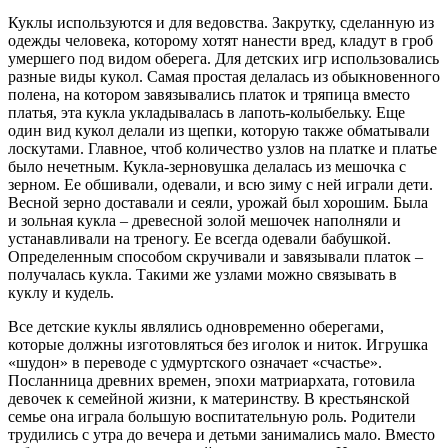
Куклы
используются и для ведовства. Закрутку, сделанную из
одежды человека, которому хотят нанести вред, кладут в гроб
умершего под видом оберега. Для детских игр использовались
разные виды кукол. Самая простая делалась из обыкновенного
полена, на котором завязывались платок и тряпица вместо
платья, эта
кукла
укладывалась в лапоть-колыбельку. Еще
один вид кукол делали из щепки, которую также обматывали
лоскутами. Главное, чтоб количество узлов на платке и платье
было нечетным.
Кукла-зерновушка
делалась из мешочка с
зерном. Ее обшивали, одевали, и всю зиму с ней играли дети.
Весной зерно доставали и сеяли, урожай был хорошим. Была
и зольная
кукла
– древесной золой мешочек наполняли и
устанавливали на треногу. Ее всегда одевали бабушкой.
Определенным способом скручивали и завязывали платок –
получалась
кукла
. Такими же узлами можно связывать в
куклу и кудель
.
Все детские
куклы
являлись одновременно оберегами,
которые должны изготовляться без иголок и ниток. Игрушка
«шудон»
в переводе с удмуртского означает
«счастье»
.
Посланница древних времен, эпохи матриархата, готовила
девочек к семейной жизни, к материнству. В крестьянской
семье она играла большую воспитательную роль. Родители
трудились с утра до вечера и детьми занимались мало. Вместо