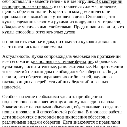
себя оставляли
«заместителей»
в виде игрушек.
Их мастерили
из подручного материала
: из оставшейся соломы, полешек,
щепок, обрезков ткани. В крестьянском доме ничего не
пропадало и каждый лоскуток шел в дело. Считалось, что
куклы
, сделанные своими руками из подручных материалов,
обладают магическими свойствами. Предки наши верили, что
куклы
способны отгонять злых духов
и приносить счастье в дом, поэтому эти куколки довольно
часто носились как талисманы.
Актуальность.
Кукла
сопровождала человека на протяжении
всей его жизни,
выполняя различные функции
: обрядовые,
культовые, воспитательные, развлекательные. На протяжении
тысячелетий не один дом не обходился без оберегов. Люди
верили, что обереги охраняют их от болезней,
«дурного
глаза»
, хищных зверей, стихийных бедствий и разных
напастей.
Особое значение необходимо уделить приобщению
подрастающего поколения к духовному наследию народа.
Знакомство с народными обычаями, обуславливает создание
новых проявлений способностей ребенка. В процессе работы
дети знакомятся с историей возникновения оберегов, с
различными видами оберегов. Дети знакомятся с правилами