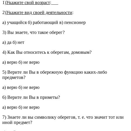
1)
Укажите свой возраст
:___
2)
Укажите вид своей деятельности
:
а) учащийся б) работающий в) пенсионер
3) Вы знаете, что такое оберег?
а) да б) нет
4) Как Вы относитесь к оберегам, домовым?
а) верю б) не верю
5) Верите ли Вы в обережную функцию каких-либо
предметов?
а) верю б) не верю
6) Верите ли Вы в приметы?
а) верю б) не верю
7) Знаете ли вы символику оберегов, т. е. что значит тот или
иной предмет?