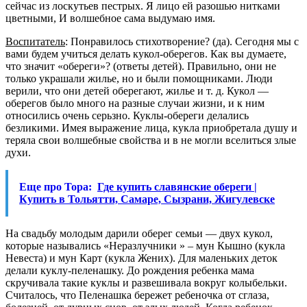
сейчас из лоскутьев пестрых. Я лицо ей разошью нитками
цветными, И волшебное сама выдумаю имя.
Воспитатель
: Понравилось стихотворение?
(да)
. Сегодня мы с
вами будем учиться делать кукол-оберегов. Как вы думаете,
что значит
«обереги»
?
(ответы детей)
. Правильно, они не
только украшали жилье, но и были помощниками. Люди
верили, что они детей оберегают, жилье и т. д. Кукол —
оберегов было много на разные случаи жизни, и к ним
относились очень серьзно.
Куклы-обереги делались
безликими
. Имея выражение лица,
кукла
приобретала душу и
теряла свои волшебные свойства и в не могли вселиться злые
духи.
Еще про Тора:
Где купить славянские обереги |
Купить в Тольятти, Самаре, Сызрани, Жигулевске
На свадьбу молодым дарили оберег семьи — двух кукол,
которые назывались «Неразлучники » – мун Кышно
(
кукла
Невеста
)
и мун Карт
(
кукла Жених
)
. Для маленьких деток
делали
куклу-пеленашку
. До рождения ребенка мама
скручивала такие
куклы
и развешивала вокруг колыбельки.
Считалось, что Пеленашка бережет ребеночка от сглаза,