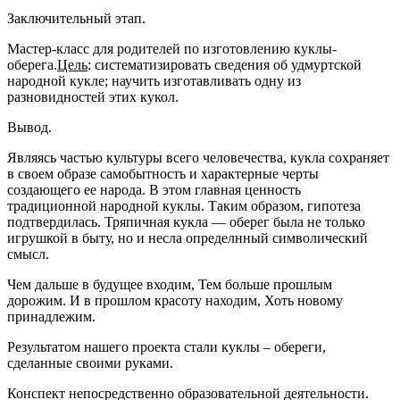
Заключительный этап.
Мастер-класс для родителей по изготовлению
куклы-
оберега
.
Цель
: систематизировать сведения об удмуртской
народной
кукле
; научить изготавливать одну из
разновидностей этих кукол.
Вывод.
Являясь частью культуры всего человечества,
кукла
сохраняет
в своем образе самобытность и характерные черты
создающего ее народа. В этом главная ценность
традиционной народной
куклы
. Таким образом, гипотеза
подтвердилась. Тряпичная
кукла
— оберег была не только
игрушкой в быту, но и несла определнный символический
смысл.
Чем дальше в будущее входим, Тем больше прошлым
дорожим. И в прошлом красоту находим, Хоть новому
принадлежим.
Результатом нашего проекта стали
куклы – обереги
,
сделанные своими руками.
Конспект непосредственно образовательной деятельности.