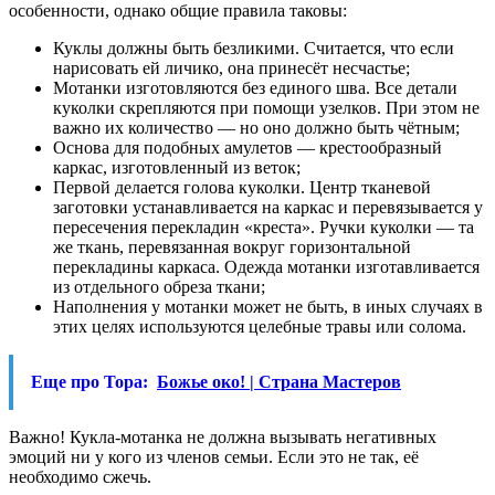
особенности, однако общие правила таковы:
Куклы должны быть безликими. Считается, что если
нарисовать ей личико, она принесёт несчастье;
Мотанки изготовляются без единого шва. Все детали
куколки скрепляются при помощи узелков. При этом не
важно их количество — но оно должно быть чётным;
Основа для подобных амулетов — крестообразный
каркас, изготовленный из веток;
Первой делается голова куколки. Центр тканевой
заготовки устанавливается на каркас и перевязывается у
пересечения перекладин «креста». Ручки куколки — та
же ткань, перевязанная вокруг горизонтальной
перекладины каркаса. Одежда мотанки изготавливается
из отдельного обреза ткани;
Наполнения у мотанки может не быть, в иных случаях в
этих целях используются целебные травы или солома.
Еще про Тора:
Божье око! | Страна Мастеров
Важно! Кукла-мотанка не должна вызывать негативных
эмоций ни у кого из членов семьи. Если это не так, её
необходимо сжечь.