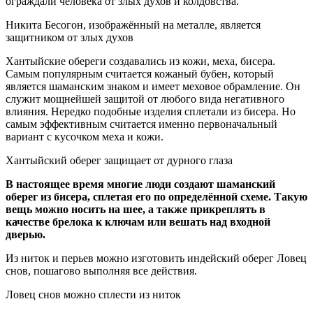
ограждали человека от злых духов и колдовства.
Никита Бесогон, изображённый на металле, является
защитником от злых духов
Хантыйские обереги создавались из кожи, меха, бисера.
Самым популярным считается кожаный бубен, который
является шаманским знаком и имеет меховое обрамление. Он
служит мощнейшей защитой от любого вида негативного
влияния. Нередко подобные изделия сплетали из бисера. Но
самым эффективным считается именно первоначальный
вариант с кусочком меха и кожи.
Хантыйский оберег защищает от дурного глаза
В настоящее время многие люди создают шаманский
оберег из бисера, сплетая его по определённой схеме. Такую
вещь можно носить на шее, а также прикреплять в
качестве брелока к ключам или вешать над входной
дверью.
Из ниток и перьев можно изготовить индейский оберег Ловец
снов, пошагово выполняя все действия.
Ловец снов можно сплести из ниток