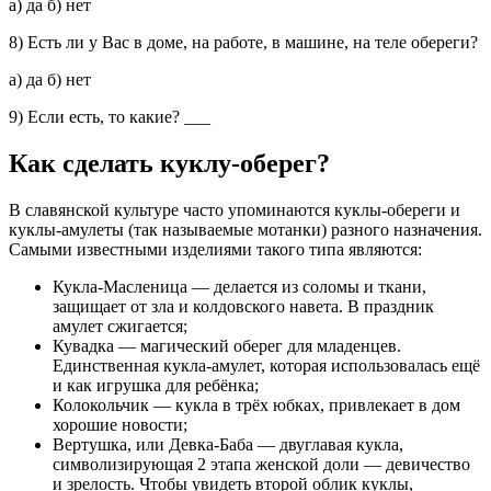
а) да б) нет
8) Есть ли у Вас в доме, на работе, в машине, на теле обереги?
а) да б) нет
9) Если есть, то какие? ___
Как сделать куклу-оберег?
В славянской культуре часто упоминаются куклы-обереги и
куклы-амулеты (так называемые мотанки) разного назначения.
Самыми известными изделиями такого типа являются:
Кукла-Масленица
— делается из соломы и ткани,
защищает от зла и колдовского навета. В праздник
амулет сжигается;
Кувадка
— магический оберег для младенцев.
Единственная кукла-амулет, которая использовалась ещё
и как игрушка для ребёнка;
Колокольчик
— кукла в трёх юбках, привлекает в дом
хорошие новости;
Вертушка, или Девка-Баба
— двуглавая кукла,
символизирующая 2 этапа женской доли — девичество
и зрелость. Чтобы увидеть второй облик куклы,