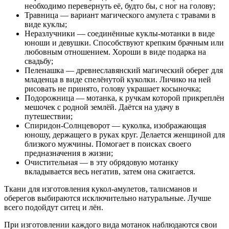
необходимо перевернуть её, будто бы, с ног на голову;
Травница
— вариант магического амулета с травами в
виде куклы;
Неразлучники
— соединённые куклы-мотанки в виде
юноши и девушки. Способствуют крепким брачным или
любовным отношением. Хороши в виде подарка на
свадьбу;
Пеленашка
— древнеславянский магический оберег для
младенца в виде спелёнутой куколки. Личико на ней
рисовать не принято, голову украшает косыночка;
Подорожница — мотанка, к ручкам которой прикреплён
мешочек с родной землёй. Даётся на удачу в
путешествии;
Спиридон-Солнцеворот
— куколка, изображающая
юношу, держащего в руках круг. Делается женщиной для
близкого мужчины. Помогает в поисках своего
предназначения в жизни;
Очистительная
— в эту обрядовую мотанку
вкладывается весь негатив, затем она сжигается.
Ткани для изготовления кукол-амулетов, талисманов и
оберегов выбираются исключительно натуральные. Лучше
всего подойдут ситец и лён.
При изготовлении каждого вида мотанок наблюдаются свои