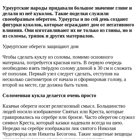
Удмуртские народы придавали большое значение глине и
делали из неё куколок. Такие поделки служили
своеобразным оберегом. Удмурты и по сей день создают
фигурки куколок, которые ограждают дом от негативного
влияния. Они изготавливают их не только из глины, но и
из соломы, тряпок и других материалов.
Удмуртские обереги защищают дом
Чтобы сделать куклу из соломы, помимо основного
материала, потребуется красная нить. В первую очередь
необходимо взять твёрдую солому длиной в 30 см и сложить
её пополам. Первый узел следует сделать, отступив на
несколько сантиметров от начала и сформировав голову, а
второй на месте, где должна быть талия.
Соломенная кукла делается очень просто
Казачьи обереги носят религиозный смысл. Большинство
людей носило изображение Святых или Креста, которые
гравировались на серебре или бронзе. Часто оберегом служил
символ Креста, который казаки надевали всегда на шею.
Нередко на серебре изображали лик святого Николая
Чудотворца или Никиты Бесогона. Такие защитные вещицы