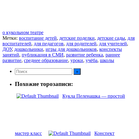
о кукольном театре
Метки:
воспитание детей
,
детские поделки
,
детские сады
,
для
воспитателей
,
для педагогов
,
для родителей
,
для учителей
,
ДОУ
,
дошкольники
,
игры для дошкольников
,
конспекты
занятий
,
публикация в СМИ
,
развитие ребенка
,
раннее
развитие
,
среднее образование
,
уроки
,
учёба
,
школы
Похожие торозаписи:
Кукла Пеленашка — простой
мастер класс
Конспект