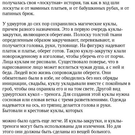
получалась своя
«лоскутная»
история, так как в ход шли
лоскуты и от маминых платьев, и от бабушкиных рубах, и от
папиных брюк.
У удмуртов до сих пор сохранились магические
куклы
,
причем разного назначения. Это в первую очередь
куклы-
закрутки
, являющиеся оберегами. Полоску толстой ткани
определенным образом закручивают, перевязывают, и
получается головка, руки, туловище. На фигурку надевают
платок и платье, оберег готов. Такую
куклу-закрутку
клали
новорожденному в изголовье, чтобы уберечь его от порчи.
Лица
куклам не рисовали
. Существовало поверье, что в
нарисованное лицо может вселиться чужая душа, а с ней и
беда. Людей всю жизнь сопровождали обереги. Они
обязательно были в избе, не обходились без них обряды
инициации, свадьбы,
куклу
укладывали вместе с покойным в
гроб, чтобы она охраняла его и на том свете. Другой вид
удмуртских кукол – тренога. Для создания этой
куклы
нужна
сосновая или еловая ветка с тремя разветвлениями. Одежда
надевается на ось, из тряпиц делается голова и руки.
Бытовали и крестовые
куклы
, которых
можно было одеть еще легче. И
куклы-закрутки
, и
куклы-
треноги
могут быть использованы для излечения. Но для
этого они должны быть сделаны из вещей больного.