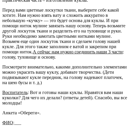
Практическая часть – изготовление
куклы
.
Перед вами цветные лоскутки ткани, выберите себе какой
хотите. Нам нужно взять вату и сложить аккуратно в
небольшую
«кучку»
— это будет основа для
куклы
. И при
помощи ниток мулине завязать нашу основу. Теперь возьмите
другой лоскуток ткани и разделить его на туловище и руки.
Руки необходимо замотать цветными нитками мулине.
Возьмем еще один лоскуток ткани и сделаем голову нашей
кукле
. Для этого также заполним е ватой и закрепим при
помощи ниток.
А сейчас нам нужно соединить наши 3 части
:
голову, туловище и основу.
Посмотрите внимательно, какими дополнительно элементами
можно украсить вашу
куклу
, добавьте творчества. (Дети
подвязывают
кукле передник
, на голову надевают платочек,
на шею бусы и т. д.)
Воспитатель
: Вот и готовы наши
куклы
. Нравятся вам наши
куколки? Для чего их делали?
(ответы детей)
. Спасибо, вы все
молодцы!
Анкета
«Обереги»
.
ФИО
:___