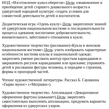
НОД «Изготовление кукол-оберегов».
Цель
: ознакомление и
приобщение детей старшего дошкольного возраста к
удмуртской народной культуре; создать условия для
совместной деятельности детей и воспитателя.
Дидактическая игра
«Одень
куклу
»
.
Цель
: закрепление знаний
об удмуртском национальном костюме и последовательности
процесса одевания; воспитание доброжелательности,
внимательного, заботливого отношения к
кукле
.
Художественное творчество
(рисование)
«
Кукла
в женском
национальном костюме»
.
Цель
: учить изображать характерные
особенности костюма
куклы
в национальной одежде;
закреплять умение рисовать контур простым карандашом и
закрашивать рисунок карандашами или красками; упражнять
детей в рисовании фигуры человека, в передаче е строения,
формы и пропорций частей.
Чтение художественной литературы. Рассказ Б. Саушкина
«Гырко мунос»
(
«Матршки»
).
Художественное творчество. Аппликация «Декоративное
оформление фартука
(азькышет)
.
Цель
: закреплять
самостоятельно выполнять аппликацию, придумать варианты
оформления из удмуртских узоров.