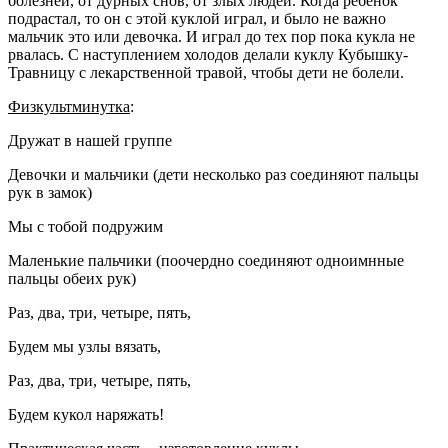
болезней, от дурных снов, от злых людей. Когда ребенок
подрастал, то он с этой
куклой играл
, и было не важно
мальчик это или девочка. И играл до тех пор пока
кукла не
рвалась
. С наступлением холодов делали
куклу
Кубышку-
Травницу с лекарственной травой, чтобы дети не болели.
Физкультминутка
:
Дружат в нашей группе
Девочки и мальчики
(дети несколько раз соединяют пальцы
рук в замок)
Мы с тобой подружим
Маленькие пальчики
(поочердно соединяют одноимнные
пальцы обеих рук)
Раз, два, три, четыре, пять,
Будем мы узлы вязать,
Раз, два, три, четыре, пять,
Будем кукол наряжать!