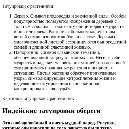
Татуировки с растениями:
Дерево. Символ плодородия и жизненной силы. Особой
популярностью пользуются изображения деревьев с
толстым стволом — такие тату олицетворяют мудрость
и опыт человека. Растения с большим количеством
ветвей символизируют любовь и счастье. Деревья с
многочисленной листвой ассоциируются с многодетной
семьей и длинной счастливой жизнью.
Папоротник. Символ славянской тематики,
обеспечивающий защиту от темных сил. Несет в себе
мудрость и наделяет человека интуицией, позволяющей
ему принимать правильные решения в непростых
ситуациях. Листья растения образуют причудливые
узоры, символизирующие хитросплетения жизни и
наделяющие татуированного способностью
контролировать свою судьбу.
Картинки татуировок с растениями:
Индейские татуировки обереги
Это свободолюбивый и очень мудрый народ. Рисунки,
которые они наносили на тело, зачастую были тесно