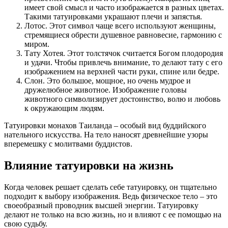
имеет свой смысл и часто изображается в разных цветах.
Такими татуировками украшают плечи и запястья.
Лотос. Этот символ чаще всего используют женщины,
стремящиеся обрести душевное равновесие, гармонию с
миром.
Тату Хотея. Этот толстячок считается Богом плодородия
и удачи. Чтобы привлечь внимание, то делают тату с его
изображением на верхней части руки, спине или бедре.
Слон. Это большое, мощное, но очень мудрое и
дружелюбное животное. Изображение головы
животного символизирует достоинство, волю и любовь
к окружающим людям.
Татуировки монахов Таиланда – особый вид буддийского
нательного искусства. На тело наносят древнейшие узоры
вперемешку с молитвами буддистов.
Влияние татуировки на жизнь
Когда человек решает сделать себе татуировку, он тщательно
подходит к выбору изображения. Ведь физическое тело – это
своеобразный проводник высшей энергии. Татуировку
делают не только на всю жизнь, но и влияют с ее помощью на
свою судьбу.