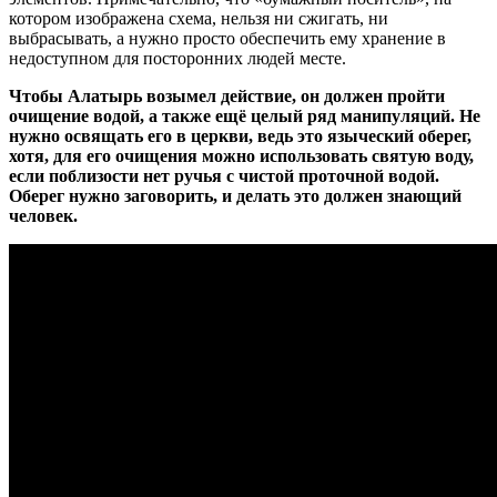
котором изображена схема, нельзя ни сжигать, ни
выбрасывать, а нужно просто обеспечить ему хранение в
недоступном для посторонних людей месте.
Чтобы Алатырь возымел действие, он должен пройти
очищение водой, а также ещё целый ряд манипуляций. Не
нужно освящать его в церкви, ведь это языческий оберег,
хотя, для его очищения можно использовать святую воду,
если поблизости нет ручья с чистой проточной водой.
Оберег нужно заговорить, и делать это должен знающий
человек.