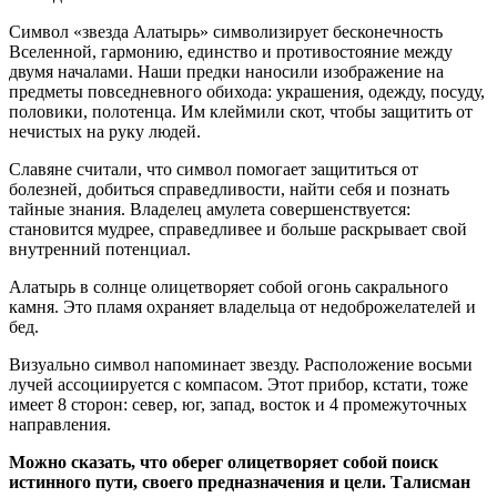
Символ «звезда Алатырь» символизирует бесконечность
Вселенной, гармонию, единство и противостояние между
двумя началами. Наши предки наносили изображение на
предметы повседневного обихода: украшения, одежду, посуду,
половики, полотенца. Им клеймили скот, чтобы защитить от
нечистых на руку людей.
Славяне считали, что символ помогает защититься от
болезней, добиться справедливости, найти себя и познать
тайные знания. Владелец амулета совершенствуется:
становится мудрее, справедливее и больше раскрывает свой
внутренний потенциал.
Алатырь в солнце олицетворяет собой огонь сакрального
камня. Это пламя охраняет владельца от недоброжелателей и
бед.
Визуально символ напоминает звезду. Расположение восьми
лучей ассоциируется с компасом. Этот прибор, кстати, тоже
имеет 8 сторон: север, юг, запад, восток и 4 промежуточных
направления.
Можно сказать, что оберег олицетворяет собой поиск
истинного пути, своего предназначения и цели. Талисман