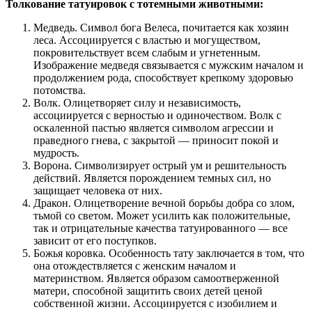
Толкование татуировок с тотемными животными:
Медведь. Символ бога Велеса, почитается как хозяин
леса. Ассоциируется с властью и могуществом,
покровительствует всем слабым и угнетенным.
Изображение медведя связывается с мужским началом и
продолжением рода, способствует крепкому здоровью
потомства.
Волк. Олицетворяет силу и независимость,
ассоциируется с верностью и одиночеством. Волк с
оскаленной пастью является символом агрессии и
праведного гнева, с закрытой — приносит покой и
мудрость.
Ворона. Символизирует острый ум и решительность
действий. Является порождением темных сил, но
защищает человека от них.
Дракон. Олицетворение вечной борьбы добра со злом,
тьмой со светом. Может усилить как положительные,
так и отрицательные качества татуированного — все
зависит от его поступков.
Божья коровка. Особенность тату заключается в том, что
она отождествляется с женским началом и
материнством. Является образом самоотверженной
матери, способной защитить своих детей ценой
собственной жизни. Ассоциируется с изобилием и