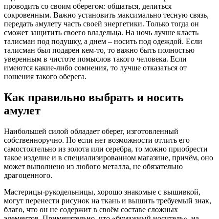
проводить со своим оберегом: общаться, делиться
сокровенным. Важно установить максимально тесную связь,
передать амулету часть своей энергетики. Только тогда он
сможет защитить своего владельца. На ночь лучше класть
талисман под подушку, а днем – носить под одеждой. Если
талисман был подарен кем-то, то важно быть полностью
уверенным в чистоте помыслов такого человека. Если
имеются какие-либо сомнения, то лучше отказаться от
ношения такого оберега.
Как правильно выбрать и носить
амулет
Наибольшей силой обладает оберег, изготовленный
собственноручно. Но если нет возможности отлить его
самостоятельно из золота или серебра, то можно приобрести
такое изделие и в специализированном магазине, причём, оно
может выполнено из любого металла, не обязательно
драгоценного.
Мастерицы-рукодельницы, хорошо знакомые с вышивкой,
могут перенести рисунок на ткань и вышить требуемый знак,
благо, что он не содержит в своём составе сложных
элементов. Примечательно, что «бумажный носитель», на