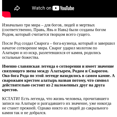
Изначально три мира – для богов, людей и мертвых
(соответственно, Правь, Явь и Навь) были созданы богом
Родом, который считается творцом всего сущего.
После Род создал Сварога – бога-кузнеца, который и завершил
начатое сотворение мира. Сварог ударил молотом по
Алатырю и из искр, разлетевшихся от камня, родились
остальные божества.
Именно славянская легенда о сотворении и имеет значение
связующего звена между Алатырем, Родом и Сварогом.
Око бога Рода по этой легенде находилось в самом камне. А
сварожьим крестом алатырь назван потому, что символ
действительно состоит из 2 наложенных друг на друга
крестов.
КСТАТИ! Есть легенда, что жизнь человека, прочитавшего
записи на Алатыре и разгадавшего их значение, уже никогда
не станет прежней. Однако никто из людей до сакрального
камня так и не добрался.