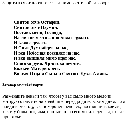
Защититься от порчи и сглаза помогает такой заговор:
Святой отче Остафий,
Святой отче Наумий,
Поставь меня, Господи,
На святое место – про Божье думать
И Божье делать.
И Свят Дух найдет на нас,
И вся Небесная воссияет на нас,
И вся вышняя мимо идет нас.
Спасова рука, Христова печать,
Божьей Матери крест.
Во имя Отца и Сына и Святого Духа. Аминь.
Заговор от любой порчи
Разменяйте деньги так, чтобы у вас было много мелочи,
которую отнесите на кладбище перед родительским днем. Там
найдите могилу, где похоронен человек, носивший такое же,
как и у больного, имя, и оставьте на его могиле деньги, сказав
при этом: