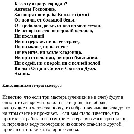
Кто эту ограду городил?
Ангелы Господние.
Заговорят они раба Божьего (имя)
От порчи, от большой беды,
От гробовой доски, от могильной земли.
Не испортит его ни первый человек,
Ни последний,
Ни на церкви, ни на ее ограде,
Ни на иконе, ни на свече,
Ни на игле, ни возле кладбища,
Ни при отпевании, ни при обмывании,
Ни с едой, ни с водой, ни с печной золой.
Во имя Отца и Сына и Святого Духа.
Аминь.
Как защититься от трех мастеров
Известно, что если три мастера (ученики не в счет) будут в
одно и то же время проводить специальные обряды,
наводящие на человека порчу, то избранная ими жертва долго
на этом свете не проживет. Если вам стало известно, что
против вас работают сразу три мастера, возьмите три стакана
и, переливая воду поочередно из одного стакана в другой,
произнесите такие заговорные слова: