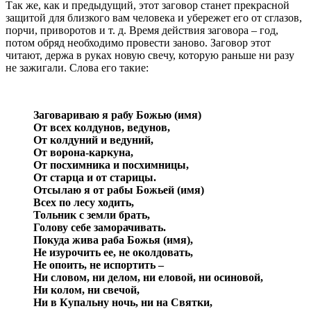
Так же, как и предыдущий, этот заговор станет прекрасной
защитой для близкого вам человека и убережет его от сглазов,
порчи, приворотов и т. д. Время действия заговора – год,
потом обряд необходимо провести заново. Заговор этот
читают, держа в руках новую свечу, которую раньше ни разу
не зажигали. Слова его такие:
Заговариваю я рабу Божью (имя)
От всех колдунов, ведунов,
От колдуний и ведуний,
От ворона-каркуна,
От посхимника и посхимницы,
От старца и от старицы.
Отсылаю я от рабы Божьей (имя)
Всех по лесу ходить,
Тольник с земли брать,
Голову себе заморачивать.
Покуда жива раба Божья (имя),
Не изурочить ее, не околдовать,
Не опоить, не испортить –
Ни словом, ни делом, ни еловой, ни осиновой,
Ни колом, ни свечой,
Ни в Купальну ночь, ни на Святки,