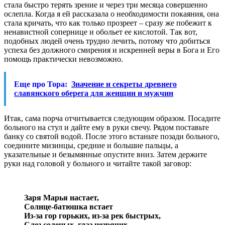
стала быстро терять зрение и через три месяца совершенно
ослепла. Когда я ей рассказала о необходимости покаяния, она
стала кричать, что как только прозреет – сразу же побежит к
ненавистной сопернице и обольет ее кислотой. Так вот,
подобных людей очень трудно лечить, потому что добиться
успеха без должного смирения и искренней веры в Бога и Его
помощь практически невозможно.
Еще про Тора:
Значение и секреты древнего
славянского оберега для женщин и мужчин
Итак, сама порча отчитывается следующим образом. Посадите
больного на стул и дайте ему в руки свечу. Рядом поставьте
банку со святой водой. После этого встаньте позади больного,
соедините мизинцы, средние и большие пальцы, а
указательные и безымянные опустите вниз. Затем держите
руки над головой у больного и читайте такой заговор:
Заря Марья настает,
Солнце-батюшка встает
Из-за гор горьких, из-за рек быстрых,
Слез соленых, глаз незрячих.