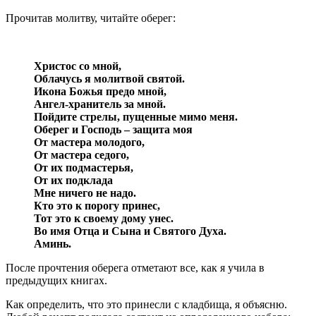
Прочитав молитву, читайте оберег:
Христос со мной,
Облачусь я молитвой святой.
Икона Божья предо мной,
Ангел-хранитель за мной.
Пойдите стрелы, пущенные мимо меня.
Оберег и Господь – защита моя
От мастера молодого,
От мастера седого,
От их подмастерья,
От их подклада
Мне ничего не надо.
Кто это к порогу принес,
Тот это к своему дому унес.
Во имя Отца и Сына и Святого Духа.
Аминь.
После прочтения оберега отметают все, как я учила в
предыдущих книгах.
Как определить, что это принесли с кладбища, я объясню.