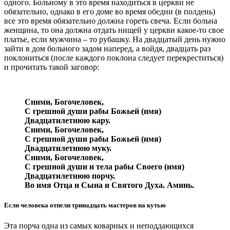
одного. Больному в это время находиться в церкви не
обязательно, однако в его доме во время обедни (в полдень)
все это время обязательно должна гореть свеча. Если больна
женщина, то она должна отдать нищей у церкви какое-то свое
платье, если мужчина – то рубашку. На двадцатый день нужно
зайти в дом больного задом наперед, а войдя, двадцать раз
поклониться (после каждого поклона следует перекреститься)
и прочитать такой заговор:
Сними, Богочеловек,
С грешной души рабы Божьей (имя)
Двадцатилетнюю кару.
Сними, Богочеловек,
С грешной души рабы Божьей (имя)
Двадцатилетнюю муку.
Сними, Богочеловек,
С грешной души и тела рабы Своего (имя)
Двадцатилетнюю порчу.
Во имя Отца и Сына и Святого Духа. Аминь.
Если человека отпели тринадцать мастеров на кутью
Эта порча одна из самых коварных и неподдающихся