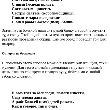
С ними Господь придет,
Свет глазам принесет.
Сестры святые, скоропомощницы,
Снимите чары колдовские
С очей рабы Божьей (имя). Аминь.
Затем пусть больной нашарит рукой банку с водой и опустит
туда свечу. Этой водой потом нужно промывать глаза каждый
раз после проведения обряда. Сам же обряд проводят три дня
подряд.
От порчи на бесплодие
С помощью этого способа можно вылечить как женщин, так и
мужчин. Для этого сломайте двенадцать прутьев и каждый
день, взяв по три прута в правую руку, бейте ими о любой
забор со словами:
Я бью тебя за бесплодие, помоги извести,
Саду плоды давать,
А рабе Божьей (имя) детей рожать.
Как я говорю, так и будет.