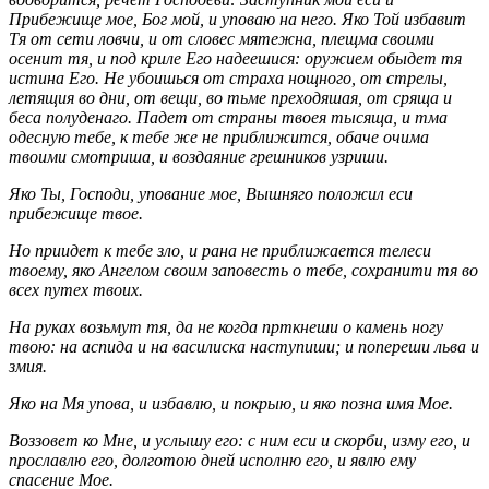
Прибежище мое, Бог мой, и уповаю на него. Яко Той избавит
Тя от сети ловчи, и от словес мятежна, плещма своими
осенит тя, и под криле Его надеешися: оружием обыдет тя
истина Его. Не убоишься от страха нощного, от стрелы,
летящия во дни, от вещи, во тьме преходяшая, от сряща и
беса полуденаго. Падет от страны твоея тысяща, и тма
одесную тебе, к тебе же не приближится, обаче очима
твоими смотриша, и воздаяние грешников узриши.
Яко Ты, Господи, упование мое, Вышняго положил ecu
прибежище твое.
Но приидет к тебе зло, и рана не приближается телеси
твоему, яко Ангелом своим заповесть о тебе, сохранити тя во
всех путех твоих.
На руках возьмут тя, да не когда прткнеши о камень ногу
твою: на аспида и на василиска наступиши; и попереши льва и
змия.
Яко на Мя упова, и избавлю, и покрыю, и яко позна имя Мое.
Воззовет ко Мне, и услышу его: с ним ecu и скорби, изму его, и
прославлю его, долготою дней исполню его, и явлю ему
спасение Мое.