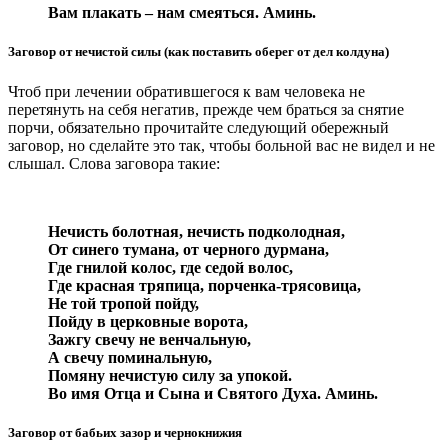
Вам плакать – нам смеяться. Аминь.
Заговор от нечистой силы (как поставить оберег от дел колдуна)
Чтоб при лечении обратившегося к вам человека не
перетянуть на себя негатив, прежде чем браться за снятие
порчи, обязательно прочитайте следующий обережный
заговор, но сделайте это так, чтобы больной вас не видел и не
слышал. Слова заговора такие:
Нечисть болотная, нечисть подколодная,
От синего тумана, от черного дурмана,
Где гнилой колос, где седой волос,
Где красная тряпица, порченка-трясовица,
Не той тропой пойду,
Пойду в церковные ворота,
Зажгу свечу не венчальную,
А свечу поминальную,
Помяну нечистую силу за упокой.
Во имя Отца и Сына и Святого Духа. Аминь.
Заговор от бабьих зазор и чернокнижия