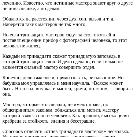
лечению. Известно, что истинные мастера знают друг о друге
не понаслышке, а по делам.
Общаются на расстоянии через дух, сон, вызов и т. д.
Наберется таких мастеров не так много.
Но если тринадцать мастеров сядут за стол с кутьей и
поставят еще один прибор с фотографией человека, то этот
человек не жилец.
Каждый из тринадцати скажет тринадцатую заповедь, в
которой тринадцать слов. И дело сделано, если только не
возьмется сильный мастер совершить отдел.
Конечно, дело тяжелое и, прямо сказать, рискованное. Но
бабушка моя управлялась и меня научила. «Всякое может
быть. На то ты, внучка, и мастер, кричи, но тяни», – говорила
она.
Мастера, которые это сделали, не имеют права, по
общепринятым законам, обижаться или мстить мастеру,
который взялся спасти человека. Как правило, высоко ценят
храбреца за стойкость, знания и бесстрашие.
Способов отделать «отпев тринадцати мастеров» несколько.
Их нужно применять, проверяя, «примеряясь», каким