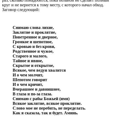
раз, сколько понадобится, пока больной не сделает полный
круг и не вернется к тому месту, с которого начал обход.
Заговор следующий:
Снимаю слова лихие,
Заклятие и проклятие,
Поветренное и дверное,
Громкое и шепотное,
С кровью и без крови,
Родственное и чужое,
Старого и малого,
Тайное и явное,
Скрытое и открытое,
Всякое, чем ведун хвалится
И о чем молчит,
Шепотом говорит
И о чем кричит,
Вчерашнее и давнишнее,
В глаза и по-за глаза.
Снимаю с рабы Божьей (имя)
Всякое заклятие, всякое проклятие.
Слово мое не перебить, не переделать.
Как я сказала, так и будет. Аминь.