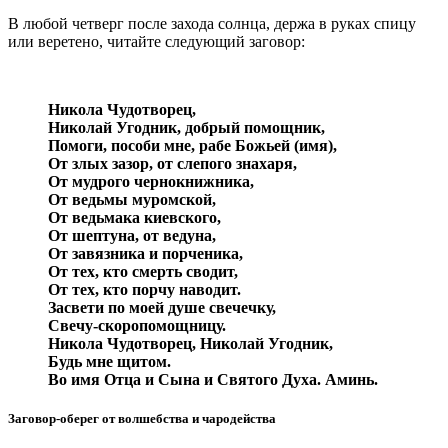
В любой четверг после захода солнца, держа в руках спицу
или веретено, читайте следующий заговор:
Никола Чудотворец,
Николай Угодник, добрый помощник,
Помоги, пособи мне, рабе Божьей (имя),
От злых зазор, от слепого знахаря,
От мудрого чернокнижника,
От ведьмы муромской,
От ведьмака киевского,
От шептуна, от ведуна,
От завязника и порченика,
От тех, кто смерть сводит,
От тех, кто порчу наводит.
Засвети по моей душе свечечку,
Свечу-скоропомощницу.
Никола Чудотворец, Николай Угодник,
Будь мне щитом.
Во имя Отца и Сына и Святого Духа. Аминь.
Заговор-оберег от волшебства и чародейства