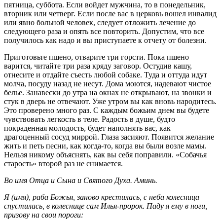
пятница, суббота. Если войдет мужчина, то в понедельник,
вторник или четверг. Если после вас в церковь вошел инвалид
или явно больной человек, следует отложить лечение до
следующего раза и опять все повторить. Допустим, что все
получилось как надо и вы приступаете к отчету от болезни.
Приготовьте пшено, отварите три горсти. Пока пшено
варится, читайте три раза кряду заговор. Остудив кашу,
отнесите и отдайте съесть любой собаке. Туда и оттуда идут
молча, посуду назад не несут. Дома моются, надевают чистое
белье. Занавески до утра на окнах не открывают, на звонки и
стук в дверь не отвечают. Уже утром вы как вновь народитесь.
Это проверено много раз. С каждым божьим днем вы будете
чувствовать легкость в теле. Радость в душе, будто
покраденная молодость, будет наполнять вас, как
драгоценный сосуд миррой. Глаза засияют. Появится желание
жить и петь песни, как когда-то, когда вы были возле мамы.
Нельзя никому объяснять, как вы себя поправили. «Собачья
старость» второй раз не снимается.
Во имя Отца и Сына и Святого Духа. Аминь.
Я (имя), раба Божья, заново крестилась, с неба колесница
спустилась, в колеснице сам Илья-пророк. Паду я ему в ноги,
призову на свои пороги: