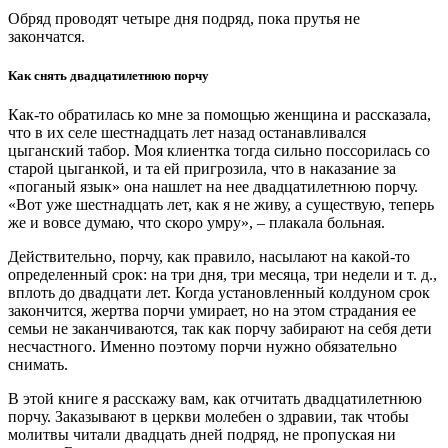
Обряд проводят четыре дня подряд, пока прутья не
закончатся.
Как снять двадцатилетнюю порчу
Как-то обратилась ко мне за помощью женщина и рассказала,
что в их селе шестнадцать лет назад останавливался
цыганский табор. Моя клиентка тогда сильно поссорилась со
старой цыганкой, и та ей пригрозила, что в наказание за
«поганый язык» она нашлет на нее двадцатилетнюю порчу.
«Вот уже шестнадцать лет, как я не живу, а существую, теперь
же и вовсе думаю, что скоро умру», – плакала больная.
Действительно, порчу, как правило, насылают на какой-то
определенный срок: на три дня, три месяца, три недели и т. д.,
вплоть до двадцати лет. Когда установленный колдуном срок
закончится, жертва порчи умирает, но на этом страдания ее
семьи не заканчиваются, так как порчу забирают на себя дети
несчастного. Именно поэтому порчи нужно обязательно
снимать.
В этой книге я расскажу вам, как отчитать двадцатилетнюю
порчу. Заказывают в церкви молебен о здравии, так чтобы
молитвы читали двадцать дней подряд, не пропуская ни