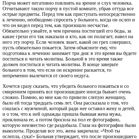
Порча может негативно повлиять на зрение и слух человека.
Отчитывают такую порчу в пустой комнате, убрав оттуда все
острые предметы. Перед тем как приступать непосредственно
к лечению, необходимо спросить у больного, когда он ослеп и
что он видел перед тем, как произошло несчастье.
Обязательно узнайте, в чем причина постигшей его беды, за
какие грехи его так наказали и кто, как он полагает, навел на
него эту порчу. Если человек знает, какой он грех совершил,
пусть обязательно покается. Затем объясните ему, что
подготовка к лечению занимает три дня: в это время вы будете
поститься и читать молитвы. Больной в это время также
должен поститься и читать молитвы. В конце заверьте
больного в том, что если он искренне раскается, то
непременно вылечится от своего недуга.
Хочется сразу сказать, что убедить больного покаяться и со
смирением принять все произошедшее иногда бывает очень
сложно. Помню, ко мне как-то привели слепую женщину,
было ей тогда тридцать семь лет. Она рассказала о том, что
сошлась с мужчиной, который ради нее оставил жену и детей,
и о том, что к ней однажды пришла бывшая жена мужа,
проклинала ее, а потом бросила на пол ее фотографию,
которую неизвестно где раздобыла. Глаза на фотографии были
выколоты. Проделав все это, жена закричала: «Чтоб ты
ослепла, сука!» Больная утверждает, что после произошедшего