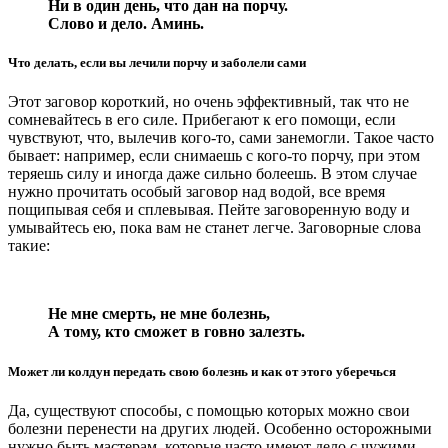
Ни в один день, что дан на порчу.
Слово и дело. Аминь.
Что делать, если вы лечили порчу и заболели сами
Этот заговор короткий, но очень эффективный, так что не
сомневайтесь в его силе. Прибегают к его помощи, если
чувствуют, что, вылечив кого-то, сами занемогли. Такое часто
бывает: например, если снимаешь с кого-то порчу, при этом
теряешь силу и иногда даже сильно болеешь. В этом случае
нужно прочитать особый заговор над водой, все время
пощипывая себя и сплевывая. Пейте заговоренную воду и
умывайтесь ею, пока вам не станет легче. Заговорные слова
такие:
Не мне смерть, не мне болезнь,
А тому, кто сможет в говно залезть.
Может ли колдун передать свою болезнь и как от этого уберечься
Да, существуют способы, с помощью которых можно свои
болезни перенести на других людей. Особенно осторожными
нужно быть мастерам, которые часто имеют дело с чужими