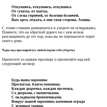
Откупаюсь, откупаюсь, откупаюсь
От сухоты, от маеты,
От слезы горючей, от болезни болючей.
Вам здесь лежать, а мне своя сторона. Аминь.
С этими словами развернитесь и уходите не оглядываясь.
Помните, что на обратной дороге ни с кем нельзя
разговаривать до тех пор, пока вы не перешагнете порог
своего дома.
Чары над просвирой (от любой порчи себя уберечь)
Принесите из церкви просвиру и прочитайте над ней
следующий заговор:
Будь наша хоромина
Пресвятая, благословенная,
Каждая дырочка, каждая щелочка,
Со дверьми, с окошечками,
С окладными бревенчиками.
Вокруг нашей хоромины каменная ограда
С зеленым тыном.