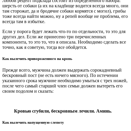
Любой рецепт подклада состоит из определенного набора:
шерсть от собаки (а их на кладбище водится всегда много, они
там сторожат, да и бродячие собаки кормятся с могил), грибы
тоже всегда найти можно, ну а репей вообще не проблема, его
всегда там в избытке.
Если у порога будет лежать что-то по отдельности, то это для
других дел. Если же принесено три перечисленных
компонента, то это то, что я описала. Необходимо сделать все
точно, как я советую, тогда все обойдется.
Как вылечить привороженного на кровь
Прежде всего, мужчина должен выдержать сорокадневный
бескровный пост (не есть ничего мясного). По истечении
указанного срока мужчине необходимо умыться с трех ножей,
после чего самый старший член семьи должен вытереть его
своим подолом и сказать:
Кровью сгубили, бескровным лечили. Аминь.
Как вылечить напущенную слепоту