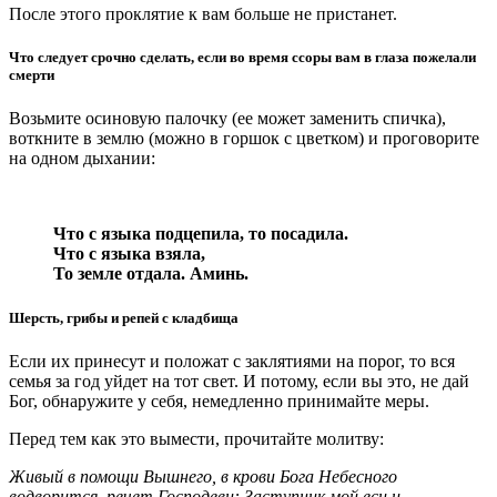
После этого проклятие к вам больше не пристанет.
Что следует срочно сделать, если во время ссоры вам в глаза пожелали
смерти
Возьмите осиновую палочку (ее может заменить спичка),
воткните в землю (можно в горшок с цветком) и проговорите
на одном дыхании:
Что с языка подцепила, то посадила.
Что с языка взяла,
То земле отдала. Аминь.
Шерсть, грибы и репей с кладбища
Если их принесут и положат с заклятиями на порог, то вся
семья за год уйдет на тот свет. И потому, если вы это, не дай
Бог, обнаружите у себя, немедленно принимайте меры.
Перед тем как это вымести, прочитайте молитву:
Живый в помощи Вышнего, в крови Бога Небесного
водворится, речет Господеви: Заступник мой ecu и