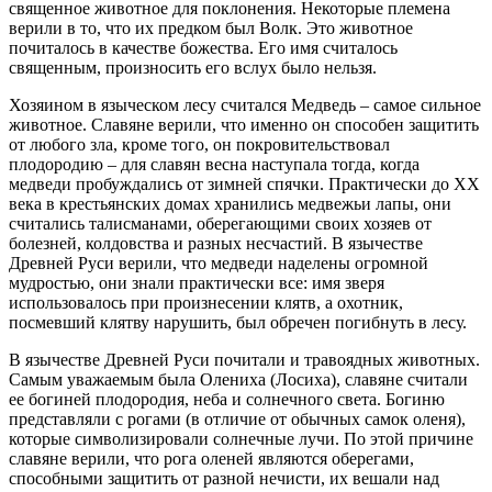
священное животное для поклонения. Некоторые племена
верили в то, что их предком был Волк. Это животное
почиталось в качестве божества. Его имя считалось
священным, произносить его вслух было нельзя.
Хозяином в языческом лесу считался Медведь – самое сильное
животное. Славяне верили, что именно он способен защитить
от любого зла, кроме того, он покровительствовал
плодородию – для славян весна наступала тогда, когда
медведи пробуждались от зимней спячки. Практически до XX
века в крестьянских домах хранились медвежьи лапы, они
считались талисманами, оберегающими своих хозяев от
болезней, колдовства и разных несчастий. В язычестве
Древней Руси верили, что медведи наделены огромной
мудростью, они знали практически все: имя зверя
использовалось при произнесении клятв, а охотник,
посмевший клятву нарушить, был обречен погибнуть в лесу.
В язычестве Древней Руси почитали и травоядных животных.
Самым уважаемым была Олениха (Лосиха), славяне считали
ее богиней плодородия, неба и солнечного света. Богиню
представляли с рогами (в отличие от обычных самок оленя),
которые символизировали солнечные лучи. По этой причине
славяне верили, что рога оленей являются оберегами,
способными защитить от разной нечисти, их вешали над