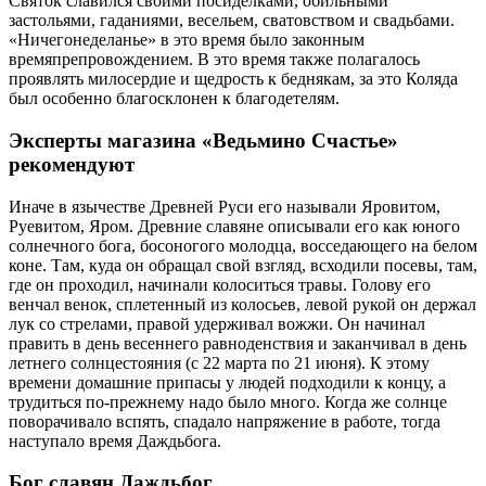
Святок славился своими посиделками, обильными
застольями, гаданиями, весельем, сватовством и свадьбами.
«Ничегонеделанье» в это время было законным
времяпрепровождением. В это время также полагалось
проявлять милосердие и щедрость к беднякам, за это Коляда
был особенно благосклонен к благодетелям.
Эксперты магазина «Ведьмино Счастье»
рекомендуют
Иначе в язычестве Древней Руси его называли Яровитом,
Руевитом, Яром. Древние славяне описывали его как юного
солнечного бога, босоногого молодца, восседающего на белом
коне. Там, куда он обращал свой взгляд, всходили посевы, там,
где он проходил, начинали колоситься травы. Голову его
венчал венок, сплетенный из колосьев, левой рукой он держал
лук со стрелами, правой удерживал вожжи. Он начинал
править в день весеннего равноденствия и заканчивал в день
летнего солнцестояния (с 22 марта по 21 июня). К этому
времени домашние припасы у людей подходили к концу, а
трудиться по-прежнему надо было много. Когда же солнце
поворачивало вспять, спадало напряжение в работе, тогда
наступало время Даждьбога.
Бог славян Даждьбог