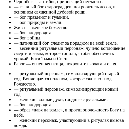
Чернобог — антибог, приносящий несчастье.
— главный бог староградцев, покровитель лесов, в
основном священной дубовой рощи.
— бог празденст и гуляний.
— бог природы и земли.
Жива — женское божество.
— бог плодородия.
— бог войны.
— пятиликий бог, следит за порядком на всей земле.
— весенний ритуальный персонаж, чучело-воплощение
смерти и зимы, которое топили, чтобы обеспечить
урожай. Боги Тьмы и Света
Рарог — огненная птица, покровитель очага и огня.
— ритуальный персонаж, символизирующий старый
год. Воплощается поленом, которое сжигают под
Рождество.
— ритуальный персонаж, символизирующий новый
год.
— женские водные духи, сходные с русалками.
— бог плодородия.
— образ «царя на земле», в противоположность Богу на
небе.
— женский персонаж, участвующий в ритуалах вызова
дождя.