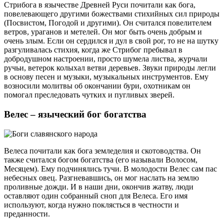
Стрибога в язычестве Древней Руси почитали как бога,
повелевающего другими божествами стихийных сил природы
(Посвистом, Погодой и другими). Он считался повелителем
ветров, ураганов и метелей. Он мог быть очень добрым и
очень злым. Если он сердился и дул в свой рог, то не на шутку
разгуливалась стихия, когда же Стрибог пребывал в
добродушном настроении, просто шумела листва, журчали
ручьи, ветерок колыхал ветви деревьев. Звуки природы легли
в основу песен и музыки, музыкальных инструментов. Ему
возносили молитвы об окончании бури, охотникам он
помогал преследовать чутких и пугливых зверей.
Велес – языческий бог богатства
Велеса почитали как бога земледелия и скотоводства. Он
также считался богом богатства (его называли Волосом,
Месяцем). Ему подчинялись тучи. В молодости Велес сам пас
небесных овец. Разгневавшись, он мог наслать на землю
проливные дожди. И в наши дни, окончив жатву, люди
оставляют один собранный сноп для Велеса. Его имя
используют, когда нужно поклясться в честности и
преданности.