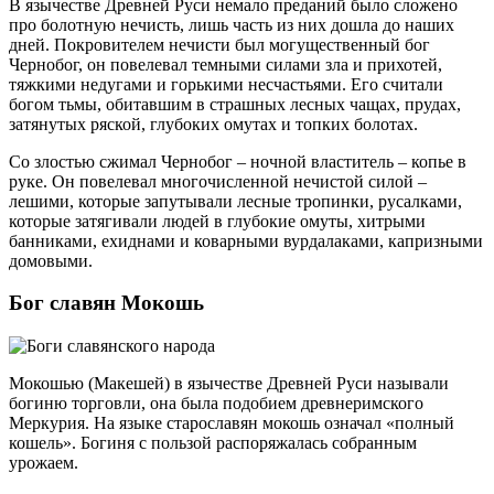
В язычестве Древней Руси немало преданий было сложено
про болотную нечисть, лишь часть из них дошла до наших
дней. Покровителем нечисти был могущественный бог
Чернобог, он повелевал темными силами зла и прихотей,
тяжкими недугами и горькими несчастьями. Его считали
богом тьмы, обитавшим в страшных лесных чащах, прудах,
затянутых ряской, глубоких омутах и топких болотах.
Со злостью сжимал Чернобог – ночной властитель – копье в
руке. Он повелевал многочисленной нечистой силой –
лешими, которые запутывали лесные тропинки, русалками,
которые затягивали людей в глубокие омуты, хитрыми
банниками, ехиднами и коварными вурдалаками, капризными
домовыми.
Бог славян Мокошь
Мокошью (Макешей) в язычестве Древней Руси называли
богиню торговли, она была подобием древнеримского
Меркурия. На языке старославян мокошь означал «полный
кошель». Богиня с пользой распоряжалась собранным
урожаем.