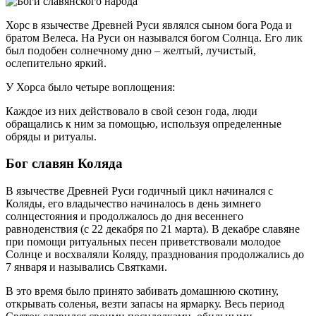
Хорс в язычестве Древней Руси являлся сыном бога Рода и
братом Велеса. На Руси он назывался богом Солнца. Его лик
был подобен солнечному дню – желтый, лучистый,
ослепительно яркий.
У Хорса было четыре воплощения:
Каждое из них действовало в свой сезон года, люди
обращались к ним за помощью, используя определенные
обряды и ритуалы.
Бог славян Коляда
В язычестве Древней Руси годичный цикл начинался с
Коляды, его владычество начиналось в день зимнего
солнцестояния и продолжалось до дня весеннего
равноденствия (с 22 декабря по 21 марта). В декабре славяне
при помощи ритуальных песен приветствовали молодое
Солнце и восхваляли Коляду, празднования продолжались до
7 января и назывались Святками.
В это время было принято забивать домашнюю скотину,
открывать соленья, везти запасы на ярмарку. Весь период