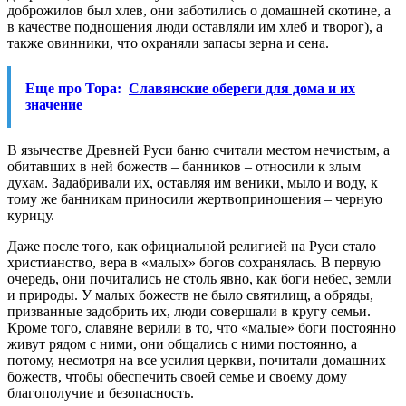
доброжилов был хлев, они заботились о домашней скотине, а
в качестве подношения люди оставляли им хлеб и творог), а
также овинники, что охраняли запасы зерна и сена.
Еще про Тора:
Славянские обереги для дома и их
значение
В язычестве Древней Руси баню считали местом нечистым, а
обитавших в ней божеств – банников – относили к злым
духам. Задабривали их, оставляя им веники, мыло и воду, к
тому же банникам приносили жертвоприношения – черную
курицу.
Даже после того, как официальной религией на Руси стало
христианство, вера в «малых» богов сохранялась. В первую
очередь, они почитались не столь явно, как боги небес, земли
и природы. У малых божеств не было святилищ, а обряды,
призванные задобрить их, люди совершали в кругу семьи.
Кроме того, славяне верили в то, что «малые» боги постоянно
живут рядом с ними, они общались с ними постоянно, а
потому, несмотря на все усилия церкви, почитали домашних
божеств, чтобы обеспечить своей семье и своему дому
благополучие и безопасность.