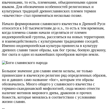
язычниками, то есть, племенами, объединенными одним
языком. Для обозначения особенностей религиозных и
культурных традиций древнеславянских племен термин
«язычество» стал применяться несколько позже.
Начало формирования славянского язычества в Древней Руси
относится к I-II тысячелетиям до н.э., то есть к тем временам,
когда племена славян начали отделяться от племен
индоевропейской группы, расселяться на новых территориях
и взаимодействовать с культурными традициями соседей.
Именно индоевропейская культура привнесла в культуру
древних славян такие образы, как бог грозы, боевую дружину,
бог скота и один из важнейших прообразов матери-земли.
Большое значение для славян имели кельты, не только
привнесшие в языческую религию ряд определенных образов,
но и давших само название «бог», которым эти образы
обозначались. Много общего у славянского язычества с
германо-скандинавской мифологией, сюда можно отнести
наличие мотивов мирового древа, драконов и прочих
божеств, которые менялись в соответствии с условиями
жизни славян.