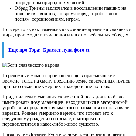
посредством природных явлений.
Обряд Тризны заключался в восславлении павших на
поле битвы воинов, во время обряда прибегали к
песням, соревнованиям, играм.
По мере того, как изменялось осознание древними славянами
мира, происходили изменения и в их погребальных обрядах.
Еще про Тора:
Браслет лупа фото et
Переломный момент произошел еще в праславянские
времена, тогда на смену преданию земле скрюченных трупов
пришло сожжение умерших и захоронение их праха.
Придание телам умерших скрюченной позы должно было
имитировать позу младенцев, находившихся в материнской
утробе; для придания трупам этого положения использовали
веревки. Родные умершего верили, что готовят его к
следующему рождению на земле, в котором он
перевоплотится в какое-либо живое существо.
В язычестве Древней Руси в основе идеи перевоплощения