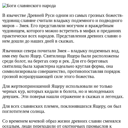
В язычестве Древней Руси одним из самых грозных божеств-
чудовищ славяне считали владыку подземного и подводного
миров – Змея. Его представляли могучим и враждебным
чудовищем, которого можно встретить в мифах и преданиях
практически всех народов. Представления древних славян о
нем дошли до наших дней в сказках.
Язычники севера почитали Змея – владыку подземных вод,
имя ему было Ящер. Святилища Ящера были расположены
среди болот, на берегах озер и рек. Для его береговых
святилищ была характерна идеально круглая форма, она
символизировала совершенство, противопоставляя порядок
грозной всеразрушающей силе этого божества.
Для жертвоприношений Ящеру использовали не только
черных кур, которых кидали в болота, но и молоденьких
девушек. Эти поверья нашли отражение в сказках и легендах.
Для всех славянских племен, поклонявшихся Ящеру, он был
поглотителем солнца.
Со временем кочевой образ жизни древних славян сменялся
оседлым, люди переходили от охотничьих промыслов к