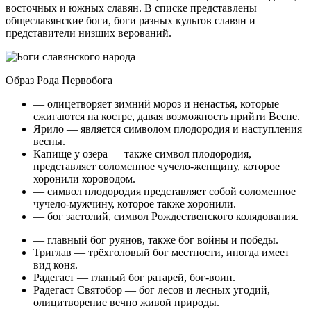
восточных и южных славян. В списке представлены
общеславянские боги, боги разных культов славян и
представители низших верований.
Образ Рода Первобога
— олицетворяет зимний мороз и ненастья, которые
сжигаются на костре, давая возможность прийти Весне.
Ярило — является символом плодородия и наступления
весны.
Капище у озера — также символ плодородия,
представляет соломенное чучело-женщину, которое
хоронили хороводом.
— символ плодородия представляет собой соломенное
чучело-мужчину, которое также хоронили.
— бог застолий, символ Рождественского колядования.
— главный бог руянов, также бог войны и победы.
Триглав — трёхголовый бог местности, иногда имеет
вид коня.
Радегаст — гланый бог ратарей, бог-воин.
Радегаст Святобор — бог лесов и лесных угодий,
олицитворение вечно живой природы.