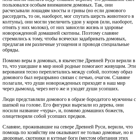
пользовался особым вниманием домовых. Так, они
расчесывали лошадям хвосты и гривы (но если домового
рассердить, то он, наоборот, мог спутать шерсть животного в
колтуны), они могли увеличить удои у коров (или, наоборот,
отнять у них молоко), от них зависели жизнь и здоровье
новорожденной домашней скотины. Поэтому славяне
стремились к тому, чтобы всячески задабривать домовых,
предлагая им различные угощения и проводя специальные
обряды.
Помимо веры в домовых, в язычестве Древней Руси верили в
то, что ушедшие в мир иной родные помогают живущим. Эти
верования тесно переплетались между собой, поэтому образ
домового был неразрывно связан с печью, очагом. Славяне
полагали, что души новорожденных приходят в наш мир
через дымоход, через него же и уходят души усопших.
Люди представляли домового в образе бородатого мужчины с
шапкой на голове. Его фигурки вырезали из дерева, они
носили название «чуры», и, помимо домашних божеств,
олицетворяли собой усопших предков.
Славяне, проживавшие на севере Древней Руси, верили, что
помощь по хозяйству им оказывают не только домовые, но и
дворовые, скотники и кутные боги (местом обитания этих