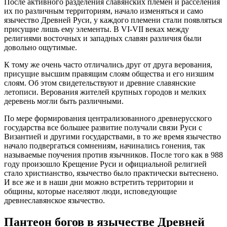
После активного разделения славянских племен и расселения
их по различным территориям, начало изменяться и само
язычество Древней Руси, у каждого племени стали появляться
присущие лишь ему элементы. В VI-VII веках между
религиями восточных и западных славян различия были
довольно ощутимые.
К тому же очень часто отличались друг от друга верования,
присущие высшим правящим слоям общества и его низшим
слоям. Об этом свидетельствуют и древние славянские
летописи. Верования жителей крупных городов и мелких
деревень могли быть различными.
По мере формирования централизованного древнерусского
государства все большее развитие получали связи Руси с
Византией и другими государствами, в то же время язычество
начало подвергаться сомнениям, начинались гонения, так
называемые поучения против язычников. После того как в 988
году произошло Крещение Руси и официальной религией
стало христианство, язычество было практически вытеснено.
И все же и в наши дни можно встретить территории и
общины, которые населяют люди, исповедующие
древнеславянское язычество.
Пантеон богов в язычестве Древней