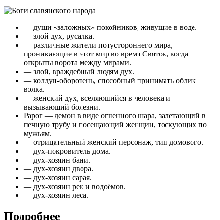
— души «заложных» покойников, живущие в воде.
— злой дух, русалка.
— различные жители потустороннего мира,
проникающие в этот мир во время Святок, когда
открыты ворота между мирами.
— злой, враждебный людям дух.
— колдун-оборотень, способный принимать облик
волка.
— женский дух, вселяющийся в человека и
вызывающий болезни.
Рарог — демон в виде огненного шара, залетающий в
печную трубу и посещающий женщин, тоскующих по
мужьям.
— отрицательный женский персонаж, тип домового.
— дух-покровитель дома.
— дух-хозяин бани.
— дух-хозяин двора.
— дух-хозяин сарая.
— дух-хозяин рек и водоёмов.
— дух-хозяин леса.
Подробнее