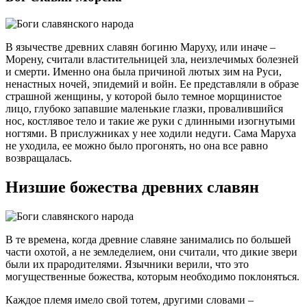
В язычестве древних славян богиню Маруху, или иначе –
Морену, считали властительницей зла, неизлечимых болезней
и смерти. Именно она была причиной лютых зим на Руси,
ненастных ночей, эпидемий и войн. Ее представляли в образе
страшной женщины, у которой было темное морщинистое
лицо, глубоко запавшие маленькие глазки, провалившийся
нос, костлявое тело и такие же руки с длинными изогнутыми
ногтями. В прислужниках у нее ходили недуги. Сама Маруха
не уходила, ее можно было прогонять, но она все равно
возвращалась.
Низшие божества древних славян
В те времена, когда древние славяне занимались по большей
части охотой, а не земледелием, они считали, что дикие звери
были их прародителями. Язычники верили, что это
могущественные божества, которым необходимо поклоняться.
Каждое племя имело свой тотем, другими словами –