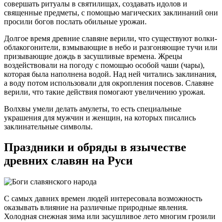
совершать ритуалы в святилищах, создавать идолов и
священные предметы, с помощью магических заклинаний они
просили богов послать обильные урожаи.
Долгое время древние славяне верили, что существуют волки-
облакогонители, взмывающие в небо и разгоняющие тучи или
призывающие дождь в засушливые времена. Жрецы
воздействовали на погоду с помощью особой чаши (чары),
которая была наполнена водой. Над ней читались заклинания,
а воду потом использовали для окропления посевов. Славяне
верили, что такие действия помогают увеличению урожая.
Волхвы умели делать амулеты, то есть специальные
украшения для мужчин и женщин, на которых писались
заклинательные символы.
Праздники и обряды в язычестве
древних славян на Руси
С самых давних времен людей интересовала возможность
оказывать влияние на различные природные явления.
Холодная снежная зима или засушливое лето многим грозили