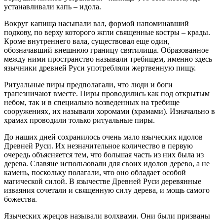
устанавливали капь – идола.
Вокруг капища насыпали вал, формой напоминавший
подкову, по верху которого жгли священные костры – крады.
Кроме внутреннего вала, существовал еще один,
обозначавший внешнюю границу святилища. Образованное
между ними пространство называли требищем, именно здесь
язычники древней Руси употребляли жертвенную пищу.
Ритуальные пиры предполагали, что люди и боги
трапезничают вместе. Пиры проводились как под открытым
небом, так и в специально возведенных на требище
сооружениях, их называли хоромами (храмами). Изначально в
храмах проводили только ритуальные пиры.
До наших дней сохранилось очень мало языческих идолов
Древней Руси. Их незначительное количество в первую
очередь объясняется тем, что большая часть из них была из
дерева. Славяне использовали для своих идолов дерево, а не
камень, поскольку полагали, что оно обладает особой
магической силой. В язычестве Древней Руси деревянные
изваяния сочетали и священную силу дерева, и мощь самого
божества.
Языческих жрецов называли волхвами. Они были призваны