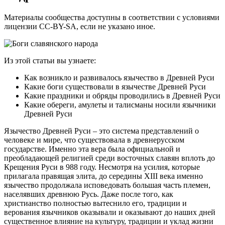
Материалы сообщества доступны в соответствии с условиями
лицензии CC-BY-SA, если не указано иное.
Из этой статьи вы узнаете:
Как возникло и развивалось язычество в Древней Руси
Какие боги существовали в язычестве Древней Руси
Какие праздники и обряды проводились в Древней Руси
Какие обереги, амулеты и талисманы носили язычники
Древней Руси
Язычество Древней Руси – это система представлений о
человеке и мире, что существовала в древнерусском
государстве. Именно эта вера была официальной и
преобладающей религией среди восточных славян вплоть до
Крещения Руси в 988 году. Несмотря на усилия, которые
прилагала правящая элита, до середины XIII века именно
язычество продолжала исповедовать большая часть племен,
населявших древнюю Русь. Даже после того, как
христианство полностью вытеснило его, традиции и
верования язычников оказывали и оказывают до наших дней
существенное влияние на культуру, традиции и уклад жизни