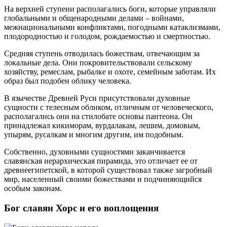
На верхней ступени располагались боги, которые управляли
глобальными и общенародными делами – войнами,
межнациональными конфликтами, погодными катаклизмами,
плодородностью и голодом, рождаемостью и смертностью.
Средняя ступень отводилась божествам, отвечающим за
локальные дела. Они покровительствовали сельскому
хозяйству, ремеслам, рыбалке и охоте, семейным заботам. Их
образ был подобен облику человека.
В язычестве Древней Руси присутствовали духовные
сущности с телесным обликом, отличным от человеческого,
располагались они на стилобате основы пантеона. Он
принадлежал кикиморам, вурдалакам, лешим, домовым,
упырям, русалкам и многим другим, им подобным.
Собственно, духовными сущностями заканчивается
славянская иерархическая пирамида, это отличает ее от
древнеегипетской, в которой существовал также загробный
мир, населенный своими божествами и подчиняющийся
особым законам.
Бог славян Хорс и его воплощения