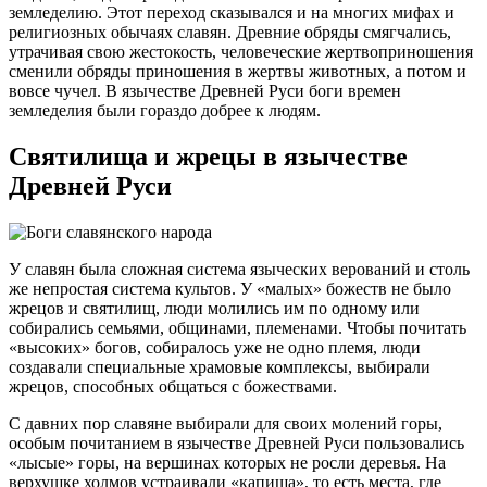
земледелию. Этот переход сказывался и на многих мифах и
религиозных обычаях славян. Древние обряды смягчались,
утрачивая свою жестокость, человеческие жертвоприношения
сменили обряды приношения в жертвы животных, а потом и
вовсе чучел. В язычестве Древней Руси боги времен
земледелия были гораздо добрее к людям.
Святилища и жрецы в язычестве
Древней Руси
У славян была сложная система языческих верований и столь
же непростая система культов. У «малых» божеств не было
жрецов и святилищ, люди молились им по одному или
собирались семьями, общинами, племенами. Чтобы почитать
«высоких» богов, собиралось уже не одно племя, люди
создавали специальные храмовые комплексы, выбирали
жрецов, способных общаться с божествами.
С давних пор славяне выбирали для своих молений горы,
особым почитанием в язычестве Древней Руси пользовались
«лысые» горы, на вершинах которых не росли деревья. На
верхушке холмов устраивали «капища», то есть места, где