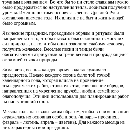
трудным выживанием. Во что бы то ни стало славянам нужно
было продержаться до наступления тепла, добиться получения
урожая. Именно поэтому основу язычества Древней Руси
составляли времена года. Их влияние на быт и жизнь людей
было огромным.
Языческие праздники, проводимые обряды и ритуалы были
направлены на то, чтобы вызвать благосклонность могучих
сил природы, на то, чтобы они позволили слабому человеку
получить желаемое. Веселые песни и танцы были
обязательными атрибутами встречи весны и пробуждающейся
от зимней спячки природы.
Зима, лето, осень – каждое время года заслуживало
празднества. Начало каждого сезона было той точкой
календарного года, которая влияла на проведение
земледельческих работ, строительство, совершение обрядов,
направленных на укрепление дружбы, любви, семейного
благополучия. Эти дни использовали для планирования работ
на наступивший сезон.
Месяца годы называли таким образом, чтобы в наименовании
отражалась их основная особенность (январь – просинец,
февраль – лютень, апрель – цветень). Для каждого месяца из
них характерны свои праздники.