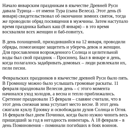
Начало январским праздникам в язычестве Древней Руси
давала Турица – от имени Тура (сына Велеса). Этот день (6
января) свидетельствовал об окончании зимних святок, тогда
же проводили обряд посвящения в мужчины. Затем наступало
время праздника Бабьих каш (8 января) – в это время
восхваляли всех женщин и баб-повитух.
В день похищений, приходившийся на 12 января, проводили
обряды, помогающие защитить и уберечь девок и женщин.
Для прославления возрожденного Солнца и целительной
воды был свой праздник – Просинец. Был в январе и день,
когда полагалось задабривать домовых – люди развлекали их,
пели песни.
Февральских праздников в язычестве древней Руси было пять.
В Громницу можно было услышать громовые раскаты. 11
февраля праздновали Велесов день – с этого момента
начинался уход холодов, а весна и тепло приближались.
Сретение праздновали 15 февраля – славяне считали, что в
этот день снежная зима уступает место весне. В этот день
сжигали куклу Ерзовку и освобождали духов Солнца и Огня.
16 февраля был днем Починки, когда было нужно чинить весь
пришедший за год в негодность инвентарь. А 18 февраля – в
день Поминовения – поминали погибших в боях воинов.