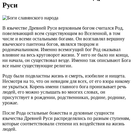
Руси
В язычестве Древней Руси верховным богом считался Род,
повелевающий всем существующим во Вселенной, в том
числе и всеми остальными богами. Он возглавлял вершину
языческого пантеона богов, являлся творцом и
родоначальником. Именно всемогущий бог Род оказывал
влияние на весь круговорот жизни. У него не было ни конца,
ни начала, он существовал везде. Именно так описывают Бога
все ныне существующие религии.
Роду были подвластны жизнь и смерть, изобилие и нищета.
Несмотря на то, что он невидим для всех, от его взора никому
не укрыться. Корень имени главного бога пронизывает речь
людей, его можно услышать во многих словах, он
присутствует в рождении, родственниках, родине, роднике,
урожае.
После Рода остальные божества и духовные сущности
язычества Древней Руси распределялись по разным ступеням,
которые соответствовали степени их воздействия на жизнь
людей.