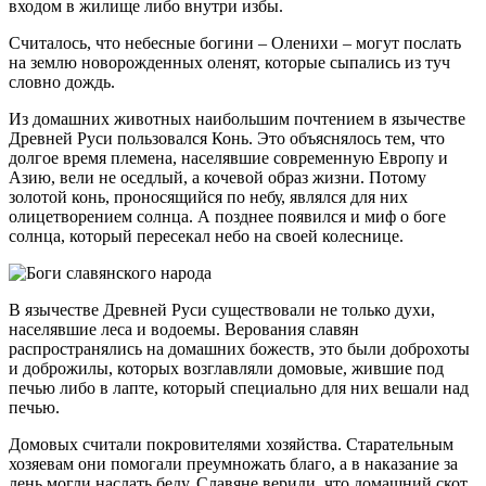
входом в жилище либо внутри избы.
Считалось, что небесные богини – Оленихи – могут послать
на землю новорожденных оленят, которые сыпались из туч
словно дождь.
Из домашних животных наибольшим почтением в язычестве
Древней Руси пользовался Конь. Это объяснялось тем, что
долгое время племена, населявшие современную Европу и
Азию, вели не оседлый, а кочевой образ жизни. Потому
золотой конь, проносящийся по небу, являлся для них
олицетворением солнца. А позднее появился и миф о боге
солнца, который пересекал небо на своей колеснице.
В язычестве Древней Руси существовали не только духи,
населявшие леса и водоемы. Верования славян
распространялись на домашних божеств, это были доброхоты
и доброжилы, которых возглавляли домовые, жившие под
печью либо в лапте, который специально для них вешали над
печью.
Домовых считали покровителями хозяйства. Старательным
хозяевам они помогали преумножать благо, а в наказание за
лень могли наслать беду. Славяне верили, что домашний скот