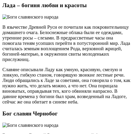
Лада – богиня любви и красоты
В язычестве Древней Руси ее почитали как покровительницу
домашнего очага. Белоснежные облака были ее одеждами,
утренние росы – слезами. В предрассветные часы она
помогала теням усопших перейти в потусторонний мир. Лада
считалась земным воплощением Рода, верховной жрицей,
богиней-матерью, в окружении свиты молоденьких
прислужниц.
Славяне описывали Ладу как умную, красивую, смелую и
ловкую, гибкую станом, говорящую звонкие лестные речи.
Люди обращались к Ладе за советами, она говорила о том, как
нужно жить, что делать можно, а что нет. Она порицала
виноватых, оправдывая тех, кого обвиняли напрасно. В
давние времена у богини был храм, возведенный на Ладоге,
сейчас же она обитает в синеве неба.
Бог славян Чернобог