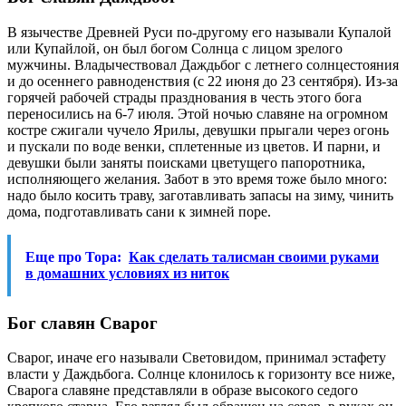
В язычестве Древней Руси по-другому его называли Купалой
или Купайлой, он был богом Солнца с лицом зрелого
мужчины. Владычествовал Даждьбог с летнего солнцестояния
и до осеннего равноденствия (с 22 июня до 23 сентября). Из-за
горячей рабочей страды празднования в честь этого бога
переносились на 6-7 июля. Этой ночью славяне на огромном
костре сжигали чучело Ярилы, девушки прыгали через огонь
и пускали по воде венки, сплетенные из цветов. И парни, и
девушки были заняты поисками цветущего папоротника,
исполняющего желания. Забот в это время тоже было много:
надо было косить траву, заготавливать запасы на зиму, чинить
дома, подготавливать сани к зимней поре.
Еще про Тора:
Как сделать талисман своими руками
в домашних условиях из ниток
Бог славян Сварог
Сварог, иначе его называли Световидом, принимал эстафету
власти у Даждьбога. Солнце клонилось к горизонту все ниже,
Сварога славяне представляли в образе высокого седого