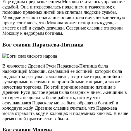
Еще одним предназначением Мокоши считалось управление
судьбой. Она интересовалась прядением и ткачеством; с
помощью пряденых нитей она сплетала людские судьбы.
Молодые хозяйки опасались оставить на ночь неоконченную
пряжу, считалось, что Мокоша может испортить кудель, а
вместе с ней и судьбу девушки. Северные славяне относили
Мокошу к недобрым богиням.
Бог славян Параскева-Пятница
В язычестве Древней Руси Параскева-Пятница была
наложницей Мокоши, сделавшей ее богиней, которой была
подвластна разгульная молодежь, азартные игры, попойки с
вульгарными песнями и непристойными танцами, а также
нечестная торговля. По этой причине именно пятница в
Древней Руси долгое время была базарным днем. Женщины в
это время не должны были работать, потому что
ослушавшаяся Параскеву могла быть обращена богиней в
холодную жабу. Древние славяне считали, что Параскева
могла отравлять воду в колодцах и подземных ключах. В наше
время о ней практически забыли.
Бог славян Морена