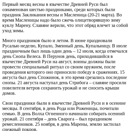
Первый месяц весны в язычестве Древней Руси был
ознаменован шестью праздниками, среди которых были
праздник Закликания весны и Масленица (20-21 марта). Во
время Масленицы надо было сжечь олицетворявшую зиму
куклу Марену. Славяне верили, что этот обряд влечет за собой
уход зимы.
Много праздников было и летом. В июне праздновали
Русалью неделю, Купало, Змеиный день, Купальницу. В июле
праздничным был лишь один день – 12 июля, когда отмечался
день Снопа Велеса. В Перунов день, приходившийся в
язычестве Древней Руси на август, воины должны были
провести специальный ритуал со своим оружием, после
проведения которого оно приносило победу в сражениях. 15
августа был день Спожинок, в это время срезались последние
снопы. 21 августа наступал день Стрибога – славяне просили
повелителя ветров сохранить урожай и не сносить крыши
домов.
Свои праздники были в язычестве Древней Руси и в осенние
месяцы. 8 сентября, в день Рода или Роженицы, почитали
семью. В день Волха Огненного начинали собирать осенний
урожай. 21 сентября – день Сварога – был праздником
ремесленников. 25 ноября, в день Марены, землю застилал
снежный покров.