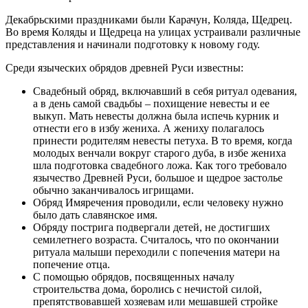
Декабрьскими праздниками были Карачун, Коляда, Щедрец.
Во время Коляды и Щедреца на улицах устраивали различные
представления и начинали подготовку к новому году.
Среди языческих обрядов древней Руси известны:
Свадебный обряд, включавший в себя ритуал одевания,
а в день самой свадьбы – похищение невесты и ее
выкуп. Мать невесты должна была испечь курник и
отнести его в избу жениха. А жениху полагалось
принести родителям невесты петуха. В то время, когда
молодых венчали вокруг старого дуба, в избе жениха
шла подготовка свадебного ложа. Как того требовало
язычество Древней Руси, большое и щедрое застолье
обычно заканчивалось игрищами.
Обряд Имяречения проводили, если человеку нужно
было дать славянское имя.
Обряду пострига подвергали детей, не достигших
семилетнего возраста. Считалось, что по окончании
ритуала малыши переходили с попечения матери на
попечение отца.
С помощью обрядов, посвященных началу
строительства дома, боролись с нечистой силой,
препятствовавшей хозяевам или мешавшей стройке