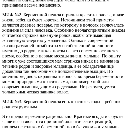
признакам весьма ненадежно.
МИФ №2. Беременной нельзя стричь и красить волосы, иначе
жизнь ребенка будет коротка. Источником этой приметы
является древнее поверье, по которому в волосах заключалась
жизненная сила человека. Особенно неблагоприятным знаком
считается стрижка накануне родов, якобы отнимающая
жизненную энергию у младенца. Однако в современной
жизни разумней позаботиться о собственной внешности
именно до родов, так как потом на это совсем не останется
время, особенно в первые месяцы жизни малыша. По опыту
многих уже состоявшихся мам стрижка никак не влияла на
течение родов и здоровье младенца, а ее обладательнице
добавляла так необходимые положительные эмоции, По
мнению медиков, окрашивать волосы во время беременности
можно природными красителями, например хной или
современными щадящими средствами. Не рекомендуется
только химическая завивка волос.
МИФ №3. Беременной нельзя есть красные ягоды – ребенок
родится румяным.
Это предостережение рационально. Красные ягоды и фрукты
чаще всего являются причиной аллергических реакций,
причем не только у беременной, но в будущем – и у малыша.