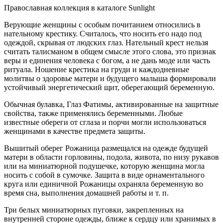
Православная коллекция в каталоге Sunlight
Верующие женщины с особым почитанием относились в
нательному крестику. Считалось, что носить его надо под
одеждой, скрывая от людских глаз. Нательный крест нельзя
считать талисманом в общем смысле этого слова, это признак
веры и единения человека с богом, а не дань моде или часть
ритуала. Ношение крестика на груди и каждодневные
молитвы о здоровье матери и будущего малыша формировали
устойчивый энергетический щит, оберегающий беременную.
Обычная булавка, Глаз Фатимы, активированные на защитные
свойства, также применялись беременными. Любые
известные обереги от сглаза и порчи могли использоваться
женщинами в качестве предмета защиты.
Вышитый оберег Рожаница размещался на одежде будущей
матери в области горловины, подола, живота, по низу рукавов
или на миниатюрной подушечке, которую женщина могла
носить с собой в сумочке. Защита в виде орнаментального
круга или единичной Рожаницы охраняла беременную во
время сна, выполнения домашней работы и т. п.
Три белых миниатюрных пуговки, закрепленных на
внутренней стороне одежды, ближе к сердцу или хранимых в