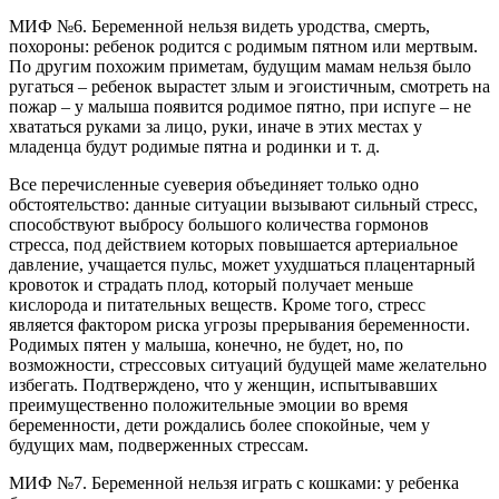
МИФ №6. Беременной нельзя видеть уродства, смерть,
похороны: ребенок родится с родимым пятном или мертвым.
По другим похожим приметам, будущим мамам нельзя было
ругаться – ребенок вырастет злым и эгоистичным, смотреть на
пожар – у малыша появится родимое пятно, при испуге – не
хвататься руками за лицо, руки, иначе в этих местах у
младенца будут родимые пятна и родинки и т. д.
Все перечисленные суеверия объединяет только одно
обстоятельство: данные ситуации вызывают сильный стресс,
способствуют выбросу большого количества гормонов
стресса, под действием которых повышается артериальное
давление, учащается пульс, может ухудшаться плацентарный
кровоток и страдать плод, который получает меньше
кислорода и питательных веществ. Кроме того, стресс
является фактором риска угрозы прерывания беременности.
Родимых пятен у малыша, конечно, не будет, но, по
возможности, стрессовых ситуаций будущей маме желательно
избегать. Подтверждено, что у женщин, испытывавших
преимущественно положительные эмоции во время
беременности, дети рождались более спокойные, чем у
будущих мам, подверженных стрессам.
МИФ №7. Беременной нельзя играть с кошками: у ребенка