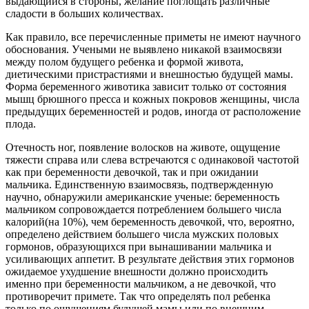
выдающийся в стороны, желание поглощать различные
сладости в больших количествах.
Как правило, все перечисленные приметы не имеют научного
обоснования. Учеными не выявлено никакой взаимосвязи
между полом будущего ребенка и формой живота,
диетическими пристрастиями и внешностью будущей мамы.
Форма беременного животика зависит только от состояния
мышц брюшного пресса и кожных покровов женщины, числа
предыдущих беременностей и родов, иногда от расположение
плода.
Отечность ног, появление волосков на животе, ощущение
тяжести справа или слева встречаются с одинаковой частотой
как при беременности девочкой, так и при ожидании
мальчика. Единственную взаимосвязь, подтвержденную
научно, обнаружили американские ученые: беременность
мальчиком сопровождается потреблением большего числа
калорий(на 10%), чем беременность девочкой, что, вероятно,
определено действием большего числа мужских половых
гормонов, образующихся при вынашивании мальчика и
усиливающих аппетит. В результате действия этих гормонов
ожидаемое ухудшение внешности должно происходить
именно при беременности мальчиком, а не девочкой, что
противоречит примете. Так что определять пол ребенка
только по ощущениям будущей мамы или по внешним