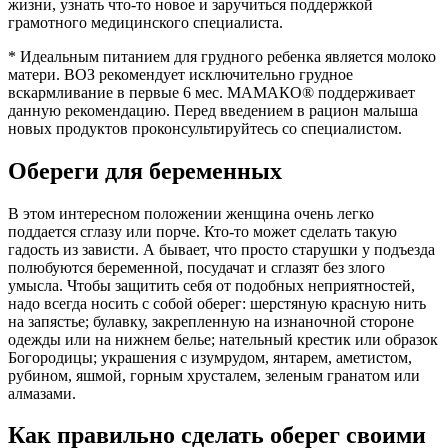
жизни, узнать что-то новое и заручиться поддержкой
грамотного медицинского специалиста.
* Идеальным питанием для грудного ребенка является молоко
матери. ВОЗ рекомендует исключительно грудное
вскармливание в первые 6 мес. МАМАКО® поддерживает
данную рекомендацию. Перед введением в рацион малыша
новых продуктов проконсультируйтесь со специалистом.
Обереги для беременных
В этом интересном положении женщина очень легко
поддается сглазу или порче. Кто-то может сделать такую
гадость из зависти. А бывает, что просто старушки у подъезда
полюбуются беременной, посудачат и сглазят без злого
умысла. Чтобы защитить себя от подобных неприятностей,
надо всегда носить с собой оберег: шерстяную красную нить
на запястье; булавку, закрепленную на изнаночной стороне
одежды или на нижнем белье; нательный крестик или образок
Богородицы; украшения с изумрудом, янтарем, аметистом,
рубином, яшмой, горным хрусталем, зеленым гранатом или
алмазами.
Как правильно сделать оберег своими