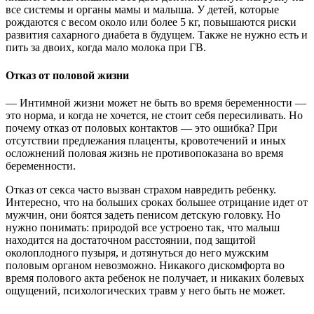
все системы и органы мамы и малыша. У детей, которые
рождаются с весом около или более 5 кг, повышаются риски
развития сахарного диабета в будущем. Также не нужно есть и
пить за двоих, когда мало молока при ГВ.
Отказ от половой жизни
— Интимной жизни может не быть во время беременности —
это норма, и когда не хочется, не стоит себя пересиливать. Но
почему отказ от половых контактов — это ошибка? При
отсутствии предлежания плаценты, кровотечений и иных
осложнений половая жизнь не противопоказана во время
беременности.
Отказ от секса часто вызван страхом навредить ребенку.
Интересно, что на больших сроках большее отрицание идет от
мужчин, они боятся задеть пенисом детскую головку. Но
нужно понимать: природой все устроено так, что малыш
находится на достаточном расстоянии, под защитой
околоплодного пузыря, и дотянуться до него мужским
половым органом невозможно. Никакого дискомфорта во
время полового акта ребенок не получает, и никаких болевых
ощущений, психологических травм у него быть не может.