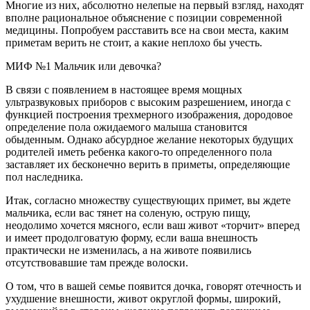
Многие из них, абсолютно нелепые на первый взгляд, находят
вполне рациональное объяснение с позиции современной
медицины. Попробуем расставить все на свои места, каким
приметам верить не стоит, а какие неплохо бы учесть.
МИФ №1 Мальчик или девочка?
В связи с появлением в настоящее время мощных
ультразвуковых приборов с высоким разрешением, иногда с
функцией построения трехмерного изображения, дородовое
определение пола ожидаемого малыша становится
обыденным. Однако абсурдное желание некоторых будущих
родителей иметь ребенка какого-то определенного пола
заставляет их бесконечно верить в приметы, определяющие
пол наследника.
Итак, согласно множеству существующих примет, вы ждете
мальчика, если вас тянет на соленую, острую пищу,
неодолимо хочется мясного, если ваш живот «торчит» вперед
и имеет продолговатую форму, если ваша внешность
практически не изменилась, а на животе появились
отсутствовавшие там прежде волоски.
О том, что в вашей семье появится дочка, говорят отечность и
ухудшение внешности, живот округлой формы, широкий,