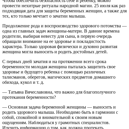
Чтобы обеспечить безопасность себе и ребенку, можно
провести нехитрые ритуалы народной магии. 25 июля как раз
подходящая дата для защиты беременных женщин, а также для
тех, кто только мечтает о зачатии малыша.
Продолжение рода и воспроизводство здорового потомства —
одна из главных задач женщины-матери. В давние времена
родители, выбирая невесту для сына, в первую очередь
обращали внимание на ее здоровье и покладистость
характера. Только здоровая физически и духовно развитая
женщина могла выносить и родить достойных детей.
С первых дней зачатия и на протяжении всего срока
беременности молодая женщина пыталась защитить свое
здоровье и будущего ребенка с помощью различных
талисманов, оберегов, магических предметов домашнего
обихода, кукол и т. д.
— Татьяна Вячеславовна, что важно для благополучного
протекания беременности?
— Основная задача беременной женщины — выносить и
родить здорового малыша. Необходимо быть в гармонии с
собой, спокойной и внимательной к своим новым
ощущениям. Наблюдаться у грамотных специалистов.
Изучить информацию о том, как должна протекать