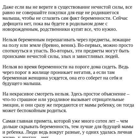
Даже если вы не верите в существование нечистой силы, все
равно не совершайте покупки для еще не родившегося
малыша, чтобы не сглазить сам факт беременности. Сейчас
дефицита нет, пока вы будете в родильном доме с
новорожденным, родственники купят все, что нужно.
Нельзя беременным перешагивать через предметы, лежащие
на полу или земле (бревно, веник). Во-первых, можно просто
споткнуться и упасть. Во-вторых, эти предметы могут быть
происками нечистой силы, злых и завистливых людей.
Нельзя во время беременности на пороге дома сидеть. Ведь
через порог в жилище проникает негатив, а если там
беременная женщина усядется, она его соберет на себя и
будущего малыша.
На некрасивое смотреть нельзя. Здесь простое объяснение –
что-то страшное или уродливое вызывает отрицательные
эмоции, и они сразу же передаются от мамы ребенку, он тогда
может беспокойным родиться.
Самая главная примета, которой уже много сотен лет – чем
дольше скрывать беременность, тем лучше для будущей мамы
и ребенка. Люди ведь вокруг разные, у одних удалась личная
жизнь, у других – нет.