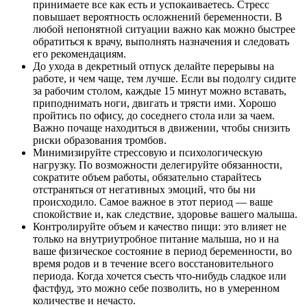
принимаете все как есть и успокаиваетесь. Стресс
повышает вероятность осложнений беременности. В
любой непонятной ситуации важно как можно быстрее
обратиться к врачу, выполнять назначения и следовать
его рекомендациям.
До ухода в декретный отпуск делайте перерывы на
работе, и чем чаще, тем лучше. Если вы подолгу сидите
за рабочим столом, каждые 15 минут можно вставать,
приподнимать ноги, двигать и трясти ими. Хорошо
пройтись по офису, до соседнего стола или за чаем.
Важно почаще находиться в движении, чтобы снизить
риски образования тромбов.
Минимизируйте стрессовую и психологическую
нагрузку. По возможности делегируйте обязанности,
сократите объем работы, обязательно старайтесь
отстраняться от негативных эмоций, что бы ни
происходило. Самое важное в этот период — ваше
спокойствие и, как следствие, здоровье вашего малыша.
Контролируйте объем и качество пищи: это влияет не
только на внутриутробное питание малыша, но и на
ваше физическое состояние в период беременности, во
время родов и в течение всего восстановительного
периода. Когда хочется съесть что-нибудь сладкое или
фастфуд, это можно себе позволить, но в умеренном
количестве и нечасто.