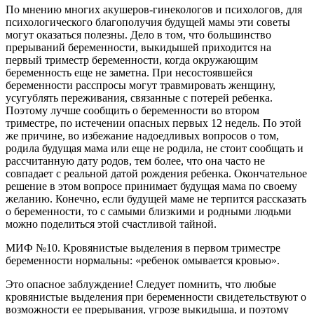
По мнению многих акушеров-гинекологов и психологов, для
психологического благополучия будущей мамы эти советы
могут оказаться полезны. Дело в том, что большинство
прерываний беременности, выкидышей приходится на
первый триместр беременности, когда окружающим
беременность еще не заметна. При несостоявшейся
беременности расспросы могут травмировать женщину,
усугублять переживания, связанные с потерей ребенка.
Поэтому лучше сообщить о беременности во втором
триместре, по истечении опасных первых 12 недель. По этой
же причине, во избежание надоедливых вопросов о том,
родила будущая мама или еще не родила, не стоит сообщать и
рассчитанную дату родов, тем более, что она часто не
совпадает с реальной датой рождения ребенка. Окончательное
решение в этом вопросе принимает будущая мама по своему
желанию. Конечно, если будущей маме не терпится рассказать
о беременности, то с самыми близкими и родными людьми
можно поделиться этой счастливой тайной.
МИФ №10. Кровянистые выделения в первом триместре
беременности нормальны: «ребенок омывается кровью».
Это опасное заблуждение! Следует помнить, что любые
кровянистые выделения при беременности свидетельствуют о
возможности ее прерывания, угрозе выкидыша, и поэтому