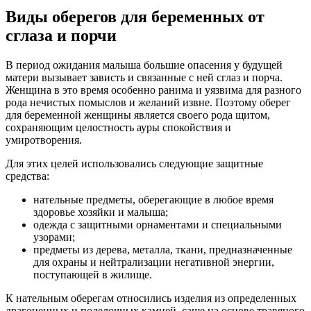
Виды оберегов для беременных от
сглаза и порчи
В период ожидания малыша большие опасения у будущей
матери вызывает зависть и связанные с ней сглаз и порча.
Женщина в это время особенно ранима и уязвима для разного
рода нечистых помыслов и желаний извне. Поэтому оберег
для беременной женщины является своего рода щитом,
сохраняющим целостность ауры спокойствия и
умиротворения.
Для этих целей использовались следующие защитные
средства:
нательные предметы, оберегающие в любое время
здоровье хозяйки и малыша;
одежда с защитными орнаментами и специальными
узорами;
предметы из дерева, металла, ткани, предназначенные
для охраны и нейтрализации негативной энергии,
поступающей в жилище.
К нательным оберегам относились изделия из определенных
драгоценных и поделочных камней, саше на основе травяного