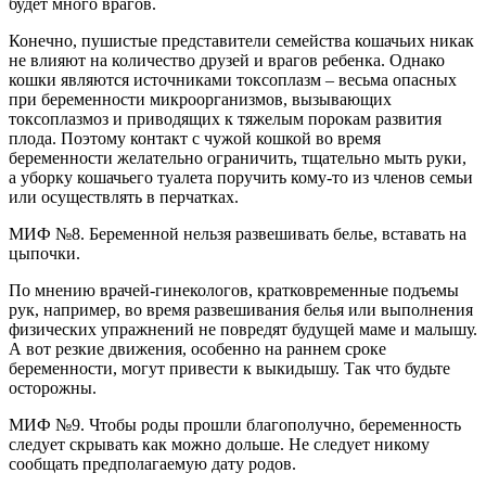
будет много врагов.
Конечно, пушистые представители семейства кошачьих никак
не влияют на количество друзей и врагов ребенка. Однако
кошки являются источниками токсоплазм – весьма опасных
при беременности микроорганизмов, вызывающих
токсоплазмоз и приводящих к тяжелым порокам развития
плода. Поэтому контакт с чужой кошкой во время
беременности желательно ограничить, тщательно мыть руки,
а уборку кошачьего туалета поручить кому-то из членов семьи
или осуществлять в перчатках.
МИФ №8. Беременной нельзя развешивать белье, вставать на
цыпочки.
По мнению врачей-гинекологов, кратковременные подъемы
рук, например, во время развешивания белья или выполнения
физических упражнений не повредят будущей маме и малышу.
А вот резкие движения, особенно на раннем сроке
беременности, могут привести к выкидышу. Так что будьте
осторожны.
МИФ №9. Чтобы роды прошли благополучно, беременность
следует скрывать как можно дольше. Не следует никому
сообщать предполагаемую дату родов.