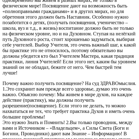
одновременно мы живем в разных мирах, не только в
физическом мире! Посвящение дают на возможность быть
«полноправными гражданами» и в других мирах, но для
обретения этого должен быть Наставник. Особенно нужно
позаботится о детях, (получать посвящения, ученичество –
школа, вуз и т.д., в жизнь) воспитание должно быть не только
на физическом уровне, но и на Духовном. Ступая на нелёгкий
путь Духовного роста, стоит хорошенько задуматься, выбирая
себе учителей. Выбор Учителя, это очень важный шаг, к какой
бы практике это не относилось, поэтому обязательно вы
должны убедится кто был Учителем Мастера, какая традиция
практики, линия Учителей! Если этого нет, каким бы уровнем
знаний он не обладал, бежите от него. Чем быстрей тем
лучше!
Почему важно получить посвящение? На суд ЗДРАВОмыслия.
1.Это сохранит вам прежде всего здоровье, думаю это очень
важно. Обьясню почему: Мы живем в мире духов, на каждое
действие (практику), мы должны получить
разрешение(посвящение). Если этого не делать, то можно
нахвататься не тех, что требует практика Духов и иметь очень
большие проблемы!
Это нужно Знать и Помнить! 2.Вы только проводник, между
вами и Источником – «Владельцем», а Силы Света (Боги и
Богини, Проводники) дают вам Знание – Информацию! В