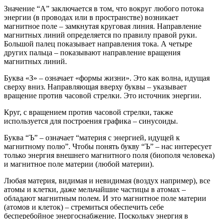
Значение “А” заключается в том, что вокруг любого потока
энергии (в проводах или в пространстве) возникает
магнитное поле – замкнутая круговая линия. Направление
магнитных линий определяется по правилу правой руки.
Большой палец показывает направления тока. А четыре
других пальца – показывают направление вращения
магнитных линий.
Буква «З» – означает «формы жизни». Это как волна, идущая
сверху вниз. Направляющая вверху буквы – указывает
вращение против часовой стрелки. Это источник энергии.
Круг, с вращением против часовой стрелки, также
используется для построения графика – синусоиды.
Буква “Ъ” – означает “материя с энергией, идущей к
магнитному полю”. Чтобы понять букву “Ъ” – нас интересует
только энергия внешнего магнитного поля (биополя человека)
и магнитное поле материи (любой материи).
Любая материя, видимая и невидимая (воздух например), все
атомы и клетки, даже мельчайшие частицы в атомах –
обладают магнитным полем. И это магнитное поле материи
(атомов и клеток) – стремиться обеспечить себе
бесперебойное энергоснабжение. Поскольку энергия в