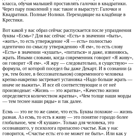
класса, обучая малышей проставлять галочки в квадратики.
Через пару поколений у нас такие и вырастут: Галочки и
Квадратики. Полные Нолики. Переходящие на кладбище в
Крестики.
Вот какой у вас образ сейчас распускается после упразднения
буквы «Есмь»? Для вас сейчас «Есть» в значении «быть»,
«жить», то есть утверждение «Я — есть» полностью
идентично по смыслу утверждению «Я ем», то есть слову
«Есть» в значении «кушать», «питаться» и даже, извиняюсь,
жрать. Иными словами, когда современник говорит «Я живу»,
он говорит «Я ем». «Я жру — следовательно, я существую» —
формула, от которой поседел бы даже Декарт. И в сознании (а
уж, тем более, в бессознательном) современного человека
крепко-накрепко застревает установка «Надо больше жрать —
иначе не выжить». И все ей соответствующие и от неё
производные: «Жизнь — это жратва», «Качество жизни
определяется количеством жратвы», «Чем толще наши морды
— тем теснее наши ряды» и так далее.
Есмь — это не то же самое, что есть. Буквы похожие — жизнь
разная. Аз есмь, то есть я живу — это понятие гораздо более
глобальное, чем «Я кушаю». Только для человека, это
осознавшего, у психолога припасено счастье. Как у нас
говорится, «Счастье есть: его не может не быть». Или как у