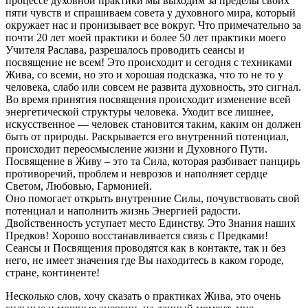
процессе духовной практики мы выходим за пределы своих
пяти чувств и спрашиваем совета у духовного мира, который
окружает нас и пронизывает все вокруг. Что примечательно за
почти 20 лет моей практики и более 50 лет практики моего
Учителя Раслава, разрешалось проводить сеансы и
посвящение не всем! Это происходит и сегодня с техниками
Жива, со всеми, но это и хорошая подсказка, что то не то у
человека, слабо или совсем не развита духовность, это сигнал.
Во время принятия посвящения происходит изменение всей
энергетической структуры человека. Уходит все лишнее,
искусственное — человек становится таким, каким он должен
быть от природы. Раскрывается его внутренний потенциал,
происходит переосмысление жизни и Духовного Пути.
Посвящение в Живу – это та Сила, которая разбивает панцирь
противоречий, проблем и неврозов и наполняет сердце
Светом, Любовью, Гармонией.
Оно помогает открыть внутренние Силы, почувствовать свой
потенциал и наполнить жизнь Энергией радости.
Двойственность уступает место Единству. Это Знания наших
Предков! Хорошо восстанавливается связь с Предками!
Сеансы и Посвящения проводятся как в контакте, так и без
него, не имеет значения где Вы находитесь в каком городе,
стране, континенте!
Несколько слов, хочу сказать о практиках Жива, это очень