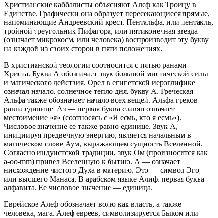
Христианские каббалисты объясняют Алеф как Троицу в
Единстве. Графически она образует пересекающиеся прямые,
напоминающие Андреевский крест. Пентальфа, или пентакль,
тройной треугольник Пифагора, или пятиконечная звезда
(означает микрокосм, или человека) воспроизводит эту букву
на каждой из своих сторон в пяти положениях.
В христианской теологии соотносится с пятью ранами
Христа. Буква А обозначает звук большой мистической силы
и магического действия. Орел в египетской иероглифике
означал начало, солнечное тепло дня, букву А. Греческая
Альфа также обозначает начало всех вещей. Альфа греков
равна единице. Аз — первая буква славян означает
местоимение «я» (соотносясь с «Я есмь, кто я есмь»).
Числовое значение ее также равно единице. Звук А,
инициируя предвечную энергию, является начальным в
магическом слове Аум, выражающем сущность Вселенной.
Согласно индуистской традиции, звук Ом (произносится как
а-оо-mm) привел Вселенную к бытию. А — означает
нисхождение чистого Духа в материю. Это — символ Эго,
или высшего Манаса. В арабском языке Алиф, первая буква
алфавита. Ее числовое значение — единица.
Еврейское Алеф обозначает волю как власть, а также
человека, мага. Алеф евреев, символизируется Быком или