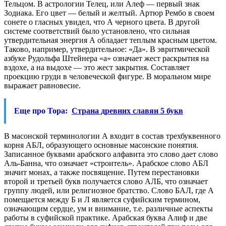
Тельцом. В астрологии Телец, или Алеф — первый знак
Зодиака. Его цвет — белый и желтый. Артюр Рембо в своем
сонете о гласных увидел, что А черного цвета. В другой
системе соответствий было установлено, что сильная
утвердительная энергия А обладает теплым красным цветом.
Таково, например, утвердительное: «Да». В эвритмической
азбуке Рудольфа Штейнера «а» означает жест раскрытия на
вздохе, а на выдохе — это жест закрытия. Составляет
проекцию груди в человеческой фигуре. В моральном мире
выражает равновесие.
Еще про Тора:
Страна древних славян 5 букв
В масонской терминологии А входит в состав трехбуквенного
корня АБЛ, образующего основные масонские понятия.
Записанное буквами арабского алфавита это слово дает слово
Аль-Банна, что означает «строитель». Арабское слово АБЛ
значит монах, а также посвящение. Путем перестановки
второй и третьей букв получается слово АЛБ, что означает
группу людей, или религиозное братство. Слово БАЛ, где А
помещается между Б и Л является суфийским термином,
означающим сердце, ум и внимание, т.е. различные аспекты
работы в суфийской практике. Арабская буква Алиф и две