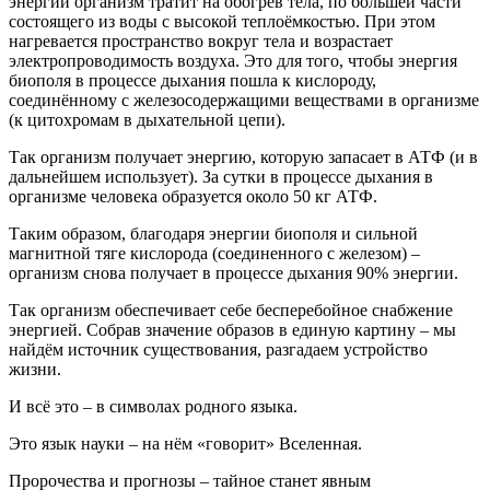
энергии организм тратит на обогрев тела, по большей части
состоящего из воды с высокой теплоёмкостью. При этом
нагревается пространство вокруг тела и возрастает
электропроводимость воздуха. Это для того, чтобы энергия
биополя в процессе дыхания пошла к кислороду,
соединённому с железосодержащими веществами в организме
(к цитохромам в дыхательной цепи).
Так организм получает энергию, которую запасает в АТФ (и в
дальнейшем использует). За сутки в процессе дыхания в
организме человека образуется около 50 кг АТФ.
Таким образом, благодаря энергии биополя и сильной
магнитной тяге кислорода (соединенного с железом) –
организм снова получает в процессе дыхания 90% энергии.
Так организм обеспечивает себе бесперебойное снабжение
энергией. Собрав значение образов в единую картину – мы
найдём источник существования, разгадаем устройство
жизни.
И всё это – в символах родного языка.
Это язык науки – на нём «говорит» Вселенная.
Пророчества и прогнозы – тайное станет явным