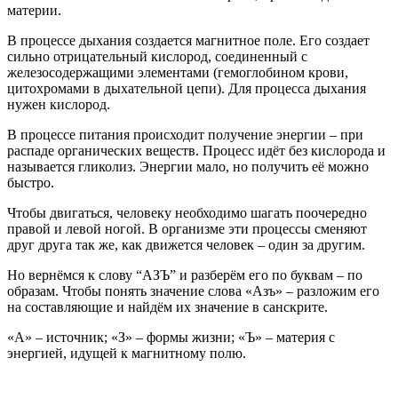
материи.
В процессе дыхания создается магнитное поле. Его создает
сильно отрицательный кислород, соединенный с
железосодержащими элементами (гемоглобином крови,
цитохромами в дыхательной цепи). Для процесса дыхания
нужен кислород.
В процессе питания происходит получение энергии – при
распаде органических веществ. Процесс идёт без кислорода и
называется гликолиз. Энергии мало, но получить её можно
быстро.
Чтобы двигаться, человеку необходимо шагать поочередно
правой и левой ногой. В организме эти процессы сменяют
друг друга так же, как движется человек – один за другим.
Но вернёмся к слову “АЗЪ” и разберём его по буквам – по
образам. Чтобы понять значение слова «Азъ» – разложим его
на составляющие и найдём их значение в санскрите.
«А» – источник; «З» – формы жизни; «Ъ» – материя с
энергией, идущей к магнитному полю.