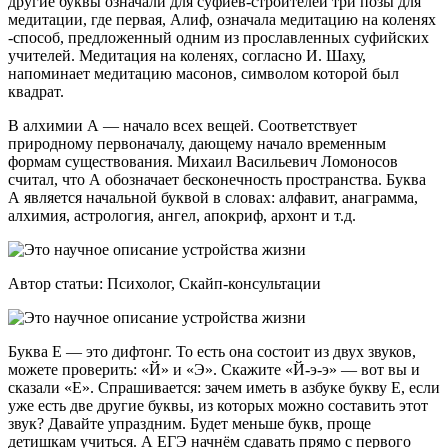
другие буквы означали для суфиев-строителей три позы для
медитации, где первая, Алиф, означала медитацию на коленях
-способ, предложенный одним из прославленных суфийских
учителей. Медитация на коленях, согласно И. Шаху,
напоминает медитацию масонов, символом которой был
квадрат.
В алхимии А — начало всех вещей. Соответствует
природному первоначалу, дающему начало временным
формам существования. Михаил Васильевич Ломоносов
считал, что А обозначает бесконечность пространства. Буква
А является начальной буквой в словах: алфавит, анаграмма,
алхимия, астрология, ангел, апокриф, архонт и т.д.
Автор статьи: Психолог, Скайп-консультации
Буква Е — это дифтонг. То есть она состоит из двух звуков,
можете проверить: «Й» и «Э». Скажите «Й-э-э» — вот вы и
сказали «Е». Спрашивается: зачем иметь в азбуке букву Е, если
уже есть две другие буквы, из которых можно составить этот
звук? Давайте упраздним. Будет меньше букв, проще
детишкам учиться. А ЕГЭ начнём сдавать прямо с первого