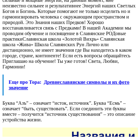
сильные и мощные энергии, на данный момент, мне
неизвестно сильнее и результативнее Энергий наших Светлых
Богов и Богинь. Которые помогают не только исцелить но и
гармонизировать человека с окружающим пространством и
природой. Это Знания наших Предков! Хорошо
восстанавливается связь с Предками! В нашей Академии мы
проводим обучение и посвящение в Славянские РОДовые
практикиСлавянская школа «Золотой Вихрь» Славянская
школа «Жива» Школа Славянских Рун Лично или
дистанционно, не имеет значения где Вы находитесь в каком
городе, стране, континенте! Если есть вопросы обращайтесь
Приглашаю на обучение! Ты уже готов! Света, Любви,
Гармонии!
Еще про Тора:
Древнеславянские символы и их фото
значение
Буква “Азъ” – означает “исток, источник”. Буква “Есмь” –
означает “быть, существовать”. Если соединить эти буквы
вместе – получится “источник существования” – это описание
устройства жизни.