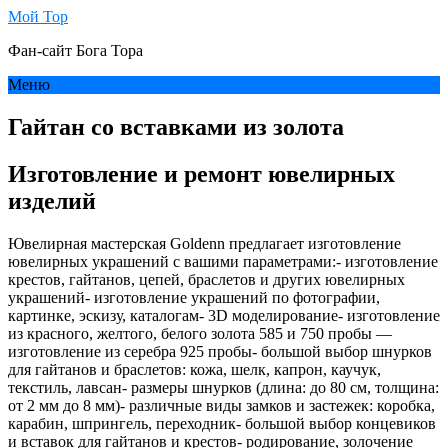
Мой Тор
Фан-сайт Бога Тора
Меню
Гайтан со вставками из золота
Изготовление и ремонт ювелирных
изделий
Ювелирная мастерская Goldenn предлагает изготовление
ювелирных украшений с вашими параметрами:- изготовление
крестов, гайтанов, цепей, браслетов и других ювелирных
украшений- изготовление украшений по фотографии,
картинке, эскизу, каталогам- 3D моделирование- изготовление
из красного, желтого, белого золота 585 и 750 пробы —
изготовление из серебра 925 пробы- большой выбор шнурков
для гайтанов и браслетов: кожа, шелк, капрон, каучук,
текстиль, лавсан- размеры шнурков (длина: до 80 см, толщина:
от 2 мм до 8 мм)- различные виды замков и застежек: коробка,
карабин, шпрингель, переходник- большой выбор концевиков
и вставок для гайтанов и крестов- родирование, золочение