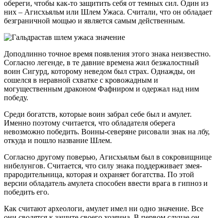
обереги, чтобы как-то защитить себя от темных сил. Один из
них – Агисхьяльм или Шлем Ужаса. Считали, что он обладает
безграничной мощью и является самым действенным.
Доподлинно точное время появления этого знака неизвестно.
Согласно легенде, в те давние времена жил безжалостный
воин Сигурд, которому неведом был страх. Однажды, он
сошелся в неравной схватке с кровожадным и
могущественным драконом Фафниром и одержал над ним
победу.
Среди богатств, которые воин забрал себе был и амулет.
Именно поэтому считается, что обладателя оберега
невозможно победить. Воины-северяне рисовали знак на лбу,
откуда и пошло название Шлем.
Согласно другому поверью, Агисхьяльм был в сокровищнице
нибелунгов. Считается, что силу знака поддерживает змея-
прародительница, которая и охраняет богатства. По этой
версии обладатель амулета способен ввести врага в гипноз и
победить его.
Как считают археологи, амулет имел ни одно значение. Все
они сводятся к защите своего хозяина. В первом случае он