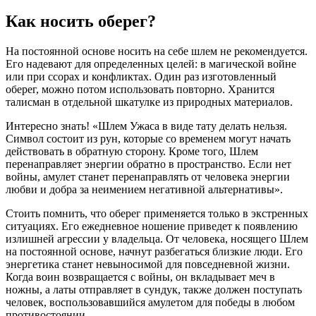
Как носить оберег?
На постоянной основе носить на себе шлем не рекомендуется.
Его надевают для определенных целей: в магической войне
или при ссорах и конфликтах. Один раз изготовленный
оберег, можно потом использовать повторно. Хранится
талисман в отдельной шкатулке из природных материалов.
Интересно знать! «Шлем Ужаса в виде тату делать нельзя.
Символ состоит из рун, которые со временем могут начать
действовать в обратную сторону. Кроме того, Шлем
перенаправляет энергии обратно в пространство. Если нет
войны, амулет станет перенаправлять от человека энергии
любви и добра за неимением негативной альтернативы».
Стоить помнить, что оберег применяется только в экстренных
ситуациях. Его ежедневное ношение приведет к появлению
излишней агрессии у владельца. От человека, носящего Шлем
на постоянной основе, начнут разбегаться близкие люди. Его
энергетика станет невыносимой для повседневной жизни.
Когда воин возвращается с войны, он вкладывает меч в
ножны, а латы отправляет в сундук, также должен поступать
человек, воспользовавшийся амулетом для победы в любом
противостоянии.