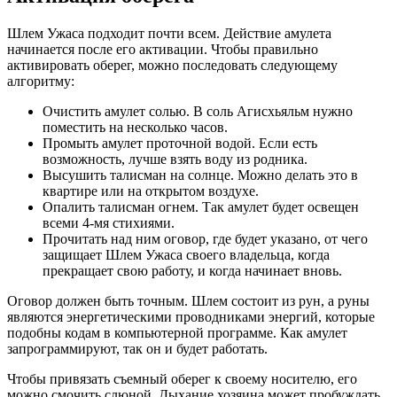
Шлем Ужаса подходит почти всем. Действие амулета
начинается после его активации. Чтобы правильно
активировать оберег, можно последовать следующему
алгоритму:
Очистить амулет солью. В соль Агисхьяльм нужно
поместить на несколько часов.
Промыть амулет проточной водой. Если есть
возможность, лучше взять воду из родника.
Высушить талисман на солнце. Можно делать это в
квартире или на открытом воздухе.
Опалить талисман огнем. Так амулет будет освещен
всеми 4-мя стихиями.
Прочитать над ним оговор, где будет указано, от чего
защищает Шлем Ужаса своего владельца, когда
прекращает свою работу, и когда начинает вновь.
Оговор должен быть точным. Шлем состоит из рун, а руны
являются энергетическими проводниками энергий, которые
подобны кодам в компьютерной программе. Как амулет
запрограммируют, так он и будет работать.
Чтобы привязать съемный оберег к своему носителю, его
можно смочить слюной. Дыхание хозяина может пробуждать