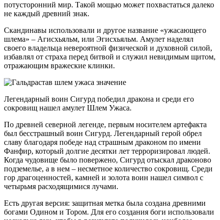
потусторонний мир. Такой мощью может похвастаться далеко
не каждый древний знак.
Скандинавы использовали и другое название «ужасающего
шлема» – Агисхьяльм, или Эгисхьяльм. Амулет наделял
своего владельца невероятной физической и духовной силой,
избавлял от страха перед битвой и служил невидимым щитом,
отражающим вражеские клинки.
Легендарный воин Сигурд победил дракона и среди его
сокровищ нашел амулет Шлем Ужаса.
По древней северной легенде, первым носителем артефакта
был бесстрашный воин Сигурд. Легендарный герой обрел
славу благодаря победе над страшным драконом по имени
Фанфир, который долгие десятки лет терроризировал людей.
Когда чудовище было повержено, Сигурд отыскал драконово
подземелье, а в нем – несметное количество сокровищ. Среди
гор драгоценностей, камней и золота воин нашел символ с
четырьмя расходящимися лучами.
Есть другая версия: защитная метка была создана древними
богами Одином и Тором. Для его создания боги использовали