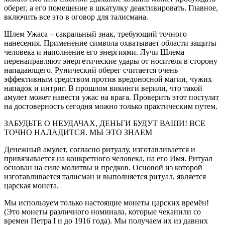
оберег, а его помещение в шкатулку деактивировать. Главное,
включить все это в оговор для талисмана.
Шлем Ужаса – сакральный знак, требующий точного
нанесения. Применение символа охватывает области защиты
человека и наполнение его энергиями. Лучи Шлема
перенаправляют энергетические удары от носителя в сторону
нападающего. Рунический оберег считается очень
эффективным средством против вредоносной магии, чужих
нападок и интриг. В прошлом викинги верили, что такой
амулет может навести ужас на врага. Проверить этот постулат
на достоверность сегодня можно только практическим путем.
ЗАБУДЬТЕ О НЕУДАЧАХ, ДЕНЬГИ БУДУТ ВАШИ! ВСЕ
ТОЧНО НАЛАДИТСЯ. МЫ ЭТО ЗНАЕМ
Денежный амулет, согласно ритуалу, изготавливается и
привязывается на конкретного человека, на его Имя. Ритуал
основан на силе молитвы и предков. Основой из которой
изготавливается талисман и выполняется ритуал, является
царская монета.
Мы используем только настоящие монеты царских времён!
(Это монеты различного номинала, которые чеканили со
времен Петра I и до 1916 года). Мы получаем их из давних