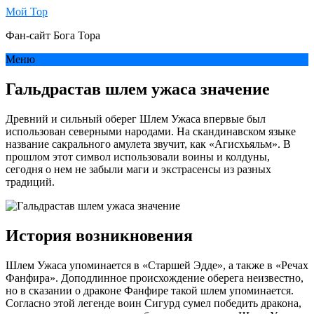
Мой Тор
Фан-сайт Бога Тора
Меню
Гальдрастав шлем ужаса значение
Древний и сильный оберег Шлем Ужаса впервые был
использован северными народами. На скандинавском языке
название сакрального амулета звучит, как «Агисхьяльм». В
прошлом этот символ использовали воины и колдуны,
сегодня о нем не забыли маги и экстрасенсы из разных
традиций.
История возникновения
Шлем Ужаса упоминается в «Старшей Эдде», а также в «Речах
Фанфира». Доподлинное происхождение оберега неизвестно,
но в сказании о драконе Фанфире такой шлем упоминается.
Согласно этой легенде воин Сигурд сумел победить дракона,