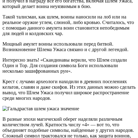
и получил в награду все его богатства, включая Шлем Ужаса,
который делает воина неуязвимым в бою.
Такой талисман, как шлем, воины наносили на лоб или на
реальное оружие углем, слюной, либо кровью. Считалось, что
с помощью данного амулета воин становится непобедимым
для людей и колдовских чар.
Мощный амулет воины использовали перед битвой.
Возникновение Шлема Ужаса связано и с другой легендой.
Интересно знать! «Скандинавы верили, что Шлем создали
Один и Тор. Для создания символа Боги использовали
несколько зашифрованных рун».
Крест с лучами археологи находили в древних поселениях
кельтов, славян и даже скифов. Из этих данных можно сделать
вывод, что Шлем Ужаса получил широкое распространение
среди многих народов.
В разные эпохи магический оберег наделяли различным
количеством лучей. Кратность числу «4» — вот то, что
объединяет подобные символы, найденные у других народов.
Сложный символ трактовался не только, как защита воинов,