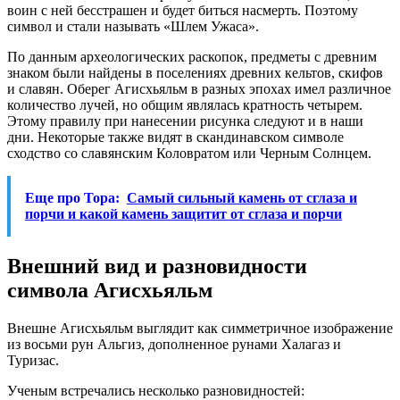
воин с ней бесстрашен и будет биться насмерть. Поэтому
символ и стали называть «Шлем Ужаса».
По данным археологических раскопок, предметы с древним
знаком были найдены в поселениях древних кельтов, скифов
и славян. Оберег Агисхьяльм в разных эпохах имел различное
количество лучей, но общим являлась кратность четырем.
Этому правилу при нанесении рисунка следуют и в наши
дни. Некоторые также видят в скандинавском символе
сходство со славянским Коловратом или Черным Солнцем.
Еще про Тора:
Самый сильный камень от сглаза и
порчи и какой камень защитит от сглаза и порчи
Внешний вид и разновидности
символа Агисхьяльм
Внешне Агисхьяльм выглядит как симметричное изображение
из восьми рун Альгиз, дополненное рунами Халагаз и
Туризас.
Ученым встречались несколько разновидностей: