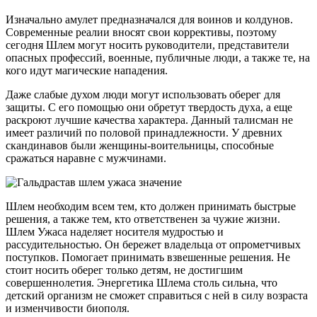
Изначально амулет предназначался для воинов и колдунов.
Современные реалии вносят свои коррективы, поэтому
сегодня Шлем могут носить руководители, представители
опасных профессий, военные, публичные люди, а также те, на
кого идут магические нападения.
Даже слабые духом люди могут использовать оберег для
защиты. С его помощью они обретут твердость духа, а еще
раскроют лучшие качества характера. Данный талисман не
имеет различий по половой принадлежности. У древних
скандинавов были женщины-воительницы, способные
сражаться наравне с мужчинами.
Шлем необходим всем тем, кто должен принимать быстрые
решения, а также тем, кто ответственен за чужие жизни.
Шлем Ужаса наделяет носителя мудростью и
рассудительностью. Он бережет владельца от опрометчивых
поступков. Помогает принимать взвешенные решения. Не
стоит носить оберег только детям, не достигшим
совершеннолетия. Энергетика Шлема столь сильна, что
детский организм не сможет справиться с ней в силу возраста
и изменчивости биополя.