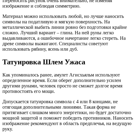
Переносить рисунок очень внимательно, не изменяя
изображение и соблюдая симметрию.
Материал можно использовать любой, но лучше наносить
символы на податливую и мягкую поверхность. На
металлической выбить линии ровно без подготовки крайне
сложно. Лучший вариант – глина. На ней руны легко
выдавливаются, а ошибочное начертание легко стереть. На
древе символы выжигают. Специалисты советуют
использовать рябину, ясень или дуб.
Татуировка Шлем Ужаса
Как упоминалось ранее, амулет Агисхьяльм используют
определенное время. Если оберег дополнительно усилен
другими рунами, человек просто не сможет долгое время
противостоять его мощи.
Допускается татуировка символа с 4 или 8 концами, не
отягощая дополнительными линиями. Такая форма не
притягивает слишком много энергетики, но будет достаточно
мощной защитой и поможет победить противников. Наносить
изображение рекомендуют в область предплечья, на ведущую
руку.