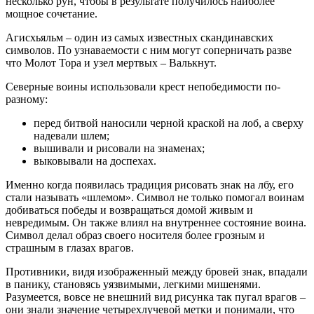
несколько рун, чтобы в результате получилось наиболее
мощное сочетание.
Агисхьяльм – один из самых известных скандинавских
символов. По узнаваемости с ним могут соперничать разве
что Молот Тора и узел мертвых – Валькнут.
Северные воины использовали крест непобедимости по-
разному:
перед битвой наносили черной краской на лоб, а сверху
надевали шлем;
вышивали и рисовали на знаменах;
выковывали на доспехах.
Именно когда появилась традиция рисовать знак на лбу, его
стали называть «шлемом». Символ не только помогал воинам
добиваться победы и возвращаться домой живым и
невредимым. Он также влиял на внутреннее состояние воина.
Символ делал образ своего носителя более грозным и
страшным в глазах врагов.
Противники, видя изображенный между бровей знак, впадали
в панику, становясь уязвимыми, легкими мишенями.
Разумеется, вовсе не внешний вид рисунка так пугал врагов –
они знали значение четырехлучевой метки и понимали, что