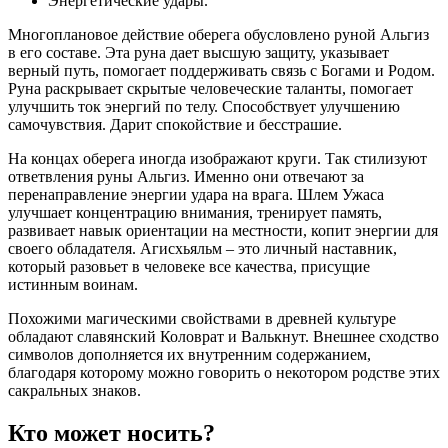
Энергетические удары.
Многоплановое действие оберега обусловлено руной Альгиз
в его составе. Эта руна дает высшую защиту, указывает
верный путь, помогает поддерживать связь с Богами и Родом.
Руна раскрывает скрытые человеческие таланты, помогает
улучшить ток энергий по телу. Способствует улучшению
самочувствия. Дарит спокойствие и бесстрашие.
На концах оберега иногда изображают круги. Так стилизуют
ответвления руны Альгиз. Именно они отвечают за
перенаправление энергии удара на врага. Шлем Ужаса
улучшает концентрацию внимания, тренирует память,
развивает навык ориентации на местности, копит энергии для
своего обладателя. Агисхьяльм – это личный наставник,
который разовьет в человеке все качества, присущие
истинным воинам.
Похожими магическими свойствами в древней культуре
обладают славянский Коловрат и Валькнут. Внешнее сходство
символов дополняется их внутренним содержанием,
благодаря которому можно говорить о некотором родстве этих
сакральных знаков.
Кто может носить?