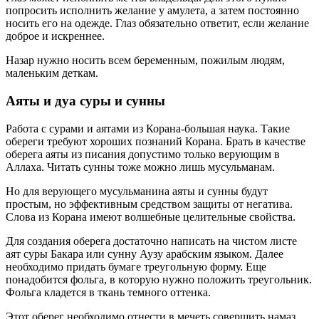
попросить исполнить желание у амулета, а затем постоянно
носить его на одежде. Глаз обязательно ответит, если желание
доброе и искреннее.
Назар нужно носить всем беременным, пожилым людям,
маленьким деткам.
Аяты и дуа суры и сунны
Работа с сурами и аятами из Корана-большая наука. Такие
обереги требуют хороших познаний Корана. Брать в качестве
оберега аяты из писания допустимо только верующим в
Аллаха. Читать сунны тоже можно лишь мусульманам.
Но для верующего мусульманина аяты и сунны будут
простым, но эффективным средством защиты от негатива.
Слова из Корана имеют волшебные целительные свойства.
Для создания оберега достаточно написать на чистом листе
аят суры Бакара или сунну Аузу арабским языком. Далее
необходимо придать бумаге треугольную форму. Еще
понадобится фольга, в которую нужно положить треугольник.
Фольга кладется в ткань темного оттенка.
Этот оберег необходимо отнести в мечеть совершить намаз.