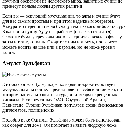
другими оберегами из исламского мира, защитные сунны не
принесут пользы людям других религий.
Если вы ― верующий мусульманин, то аяты и сунны будут
для вас самым простым и при этом надежным оберегом.
Аккуратно перепишите на бумагу текст какого-либо аята суры
Бакара или сунну Аузу на арабском (он легко гуглится).
Сложите бумагу треугольником, заверните сначала в фольгу,
затем в темную ткань. Сходите с ним в мечеть, после чего
можете носить на шее или в кармане, но не ниже уровня
талии.
Амулет Зульфикар
Это знак ангела Зульфикара, который покровительствует
мусульманам на войне. Представляет из себя кривой меч, на
котором написана защитная сура, или же два скрещенных
кинжала. В современных ОАЭ, Саудовской Аравии,
Пакистане, Турции Зульфикар популярен среди бизнесменов,
дипломатов, полицейских.
Подобно руке Фатимы, Зульфикар может быть использован
как оберег для дома. Он помогает выявить людскую ложь,