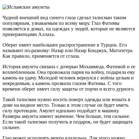
Чудной внешний вид синего глаза сделал талисман таким
популярным, узнаваемым по всему миру. Глаз Фатимы
появляется в домах, на одеждах у людей, которые не являются
приверженцами Аллаха.
Оберег имеет наибольшее распространение в Турции. Его
называют по-разному: Назар или Назар Бонджук, Матопетра.
Как правило, применяется от сглаза.
История амулета связана с дочерью Мохаммеда, Фатимой и ее
возлюбленным. Она провожала парня на войну, подарила ему
камень на удачу. Молодой человек вернулся с войны целым и
невредимым, а камень прозвали глазом Фатимы. С того
времени оберег имеет силу защиты от порчи и всего дурного.
Такой талисман нужно носить поверх одежды или вешать в
доме на видное место. Только в этом случае он будет иметь
силу протекции. Амулет идеально подойдет в машину.
Размеры амулета имеют значение. Чем больше, тем сильнее.
Если такой талисман получить в подарок, он будет защищать
сильнее.
Глаз может исполнять мечты владельца. Для этого нужно