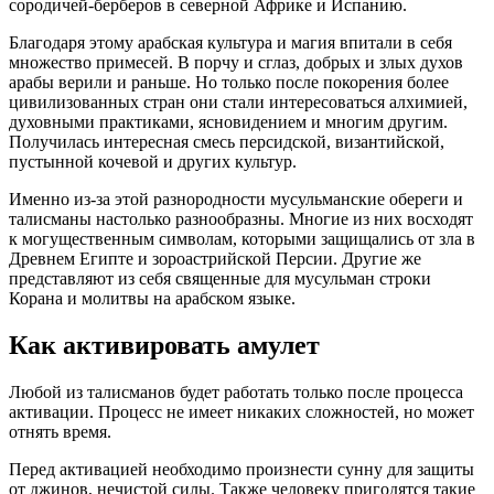
сородичей-берберов в северной Африке и Испанию.
Благодаря этому арабская культура и магия впитали в себя
множество примесей. В порчу и сглаз, добрых и злых духов
арабы верили и раньше. Но только после покорения более
цивилизованных стран они стали интересоваться алхимией,
духовными практиками, ясновидением и многим другим.
Получилась интересная смесь персидской, византийской,
пустынной кочевой и других культур.
Именно из-за этой разнородности мусульманские обереги и
талисманы настолько разнообразны. Многие из них восходят
к могущественным символам, которыми защищались от зла в
Древнем Египте и зороастрийской Персии. Другие же
представляют из себя священные для мусульман строки
Корана и молитвы на арабском языке.
Как активировать амулет
Любой из талисманов будет работать только после процесса
активации. Процесс не имеет никаких сложностей, но может
отнять время.
Перед активацией необходимо произнести сунну для защиты
от джинов, нечистой силы. Также человеку пригодятся такие