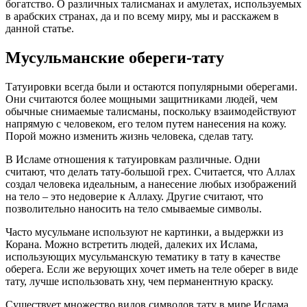
богатство. О различных талисманах и амулетах, используемых
в арабских странах, да и по всему миру, мы и расскажем в
данной статье.
Мусульманские обереги-тату
Татуировки всегда были и остаются популярными оберегами.
Они считаются более мощными защитниками людей, чем
обычные снимаемые талисманы, поскольку взаимодействуют
напрямую с человеком, его телом путем нанесения на кожу.
Порой можно изменить жизнь человека, сделав тату.
В Исламе отношения к татуировкам различные. Одни
считают, что делать тату-большой грех. Считается, что Аллах
создал человека идеальным, а нанесение любых изображений
на тело – это недоверие к Аллаху. Другие считают, что
позволительно наносить на тело смываемые символы.
Часто мусульмане используют не картинки, а выдержки из
Корана. Можно встретить людей, далеких их Ислама,
использующих мусульманскую тематику в тату в качестве
оберега. Если же верующих хочет иметь на теле оберег в виде
тату, лучше использовать хну, чем перманентную краску.
Существует множество видов символов тату в мире Ислама