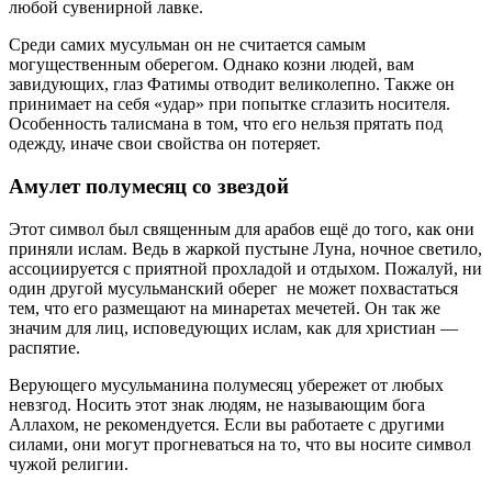
любой сувенирной лавке.
Среди самих мусульман он не считается самым
могущественным оберегом. Однако козни людей, вам
завидующих, глаз Фатимы отводит великолепно. Также он
принимает на себя «удар» при попытке сглазить носителя.
Особенность талисмана в том, что его нельзя прятать под
одежду, иначе свои свойства он потеряет.
Амулет полумесяц со звездой
Этот символ был священным для арабов ещё до того, как они
приняли ислам. Ведь в жаркой пустыне Луна, ночное светило,
ассоциируется с приятной прохладой и отдыхом. Пожалуй, ни
один другой мусульманский оберег не может похвастаться
тем, что его размещают на минаретах мечетей. Он так же
значим для лиц, исповедующих ислам, как для христиан ―
распятие.
Верующего мусульманина полумесяц убережет от любых
невзгод. Носить этот знак людям, не называющим бога
Аллахом, не рекомендуется. Если вы работаете с другими
силами, они могут прогневаться на то, что вы носите символ
чужой религии.