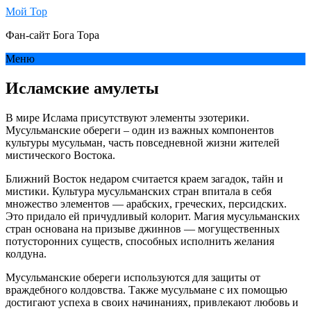
Мой Тор
Фан-сайт Бога Тора
Меню
Исламские амулеты
В мире Ислама присутствуют элементы эзотерики.
Мусульманские обереги – один из важных компонентов
культуры мусульман, часть повседневной жизни жителей
мистического Востока.
Ближний Восток недаром считается краем загадок, тайн и
мистики. Культура мусульманских стран впитала в себя
множество элементов ― арабских, греческих, персидских.
Это придало ей причудливый колорит. Магия мусульманских
стран основана на призыве джиннов ― могущественных
потусторонних существ, способных исполнить желания
колдуна.
Мусульманские обереги используются для защиты от
враждебного колдовства. Также мусульмане с их помощью
достигают успеха в своих начинаниях, привлекают любовь и