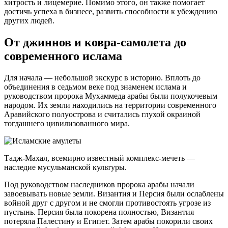
хитрость и лицемерие. Помимо этого, он также помогает
достичь успеха в бизнесе, развить способности к убеждению
других людей.
От джиннов и ковра-самолета до
современного ислама
Для начала ― небольшой экскурс в историю. Вплоть до
объединения в седьмом веке под знаменем ислама и
руководством пророка Мухаммеда арабы были полукочевым
народом. Их земли находились на территории современного
Аравийского полуострова и считались глухой окраиной
тогдашнего цивилизованного мира.
Тадж-Махал, всемирно известный комплекс-мечеть ―
наследие мусульманской культуры.
Под руководством наследников пророка арабы начали
завоевывать новые земли. Византия и Персия были ослаблены
войной друг с другом и не смогли противостоять угрозе из
пустынь. Персия была покорена полностью, Византия
потеряла Палестину и Египет. Затем арабы покорили своих