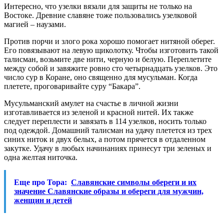
Интересно, что узелки вязали для защиты не только на
Востоке. Древние славяне тоже пользовались узелковой
магией – наузами.
Против порчи и злого рока хорошо помогает нитяной оберег.
Его повязывают на левую щиколотку. Чтобы изготовить такой
талисман, возьмите две нити, черную и белую. Переплетите
между собой и завяжите ровно сто четырнадцать узелков. Это
число сур в Коране, оно священно для мусульман. Когда
плетете, проговаривайте суру “Бакара”.
Мусульманский амулет на счастье в личной жизни
изготавливается из зеленой и красной нитей. Их также
следует переплести и завязать в 114 узелков, носить только
под одеждой. Домашний талисман на удачу плетется из трех
синих ниток и двух белых, а потом прячется в отдаленном
закутке. Удачу в любых начинаниях принесут три зеленых и
одна желтая ниточка.
Еще про Тора:
Славянские символы обереги и их
значение Славянские образы и обереги для мужчин,
женщин и детей