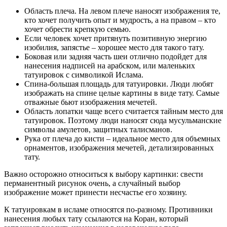
Область плеча. На левом плече наносят изображения те,
кто хочет получить опыт и мудрость, а на правом – кто
хочет обрести крепкую семью.
Если человек хочет притянуть позитивную энергию
изобилия, запястье – хорошее место для такого тату.
Боковая или задняя часть шеи отлично подойдет для
нанесения надписей на арабском, или маленьких
татуировок с символикой Ислама.
Спина-большая площадь для татуировки. Люди любят
изображать на спине целые картины в виде тату. Самые
отважные бьют изображения мечетей.
Область лопатки чаще всего считается тайным место для
татуировок. Поэтому люди наносят сюда мусульманские
символы амулетов, защитных талисманов.
Рука от плеча до кисти – идеальное место для объемных
орнаментов, изображения мечетей, детализированных
тату.
Важно осторожно относиться к выбору картинки: свести
перманентный рисунок очень, а случайный выбор
изображение может принести несчастье его хозяину.
К татуировкам в исламе относятся по-разному. Противники
нанесения любых тату ссылаются на Коран, который