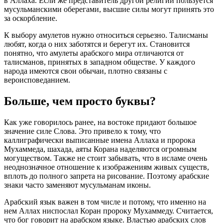
в Аллаха. Если же представитель другой религии пользуется
мусульманскими оберегами, высшие силы могут принять это
за оскорбление.
К выбору амулетов нужно относиться серьезно. Талисманы
любят, когда о них заботятся и берегут их. Становится
понятно, что амулеты арабского мира отличаются от
талисманов, принятых в западном обществе. У каждого
народа имеются свои обычаи, плотно связаны с
вероисповеданием.
Больше, чем просто буквы?
Как уже говорилось ранее, на востоке придают большое
значение силе Слова. Это привело к тому, что
каллиграфически выписанные имена Аллаха и пророка
Мухаммеда, шахада, аяты Корана наделяются огромным
могуществом. Также не стоит забывать, что в исламе очень
неоднозначное отношение к изображениям живых существ,
вплоть до полного запрета на рисование. Поэтому арабские
знаки часто заменяют мусульманам иконы.
Арабский язык важен в том числе и потому, что именно на
нем Аллах ниспослал Коран пророку Мухаммеду. Считается,
что бог говорит на арабском языке. Властью арабских слов