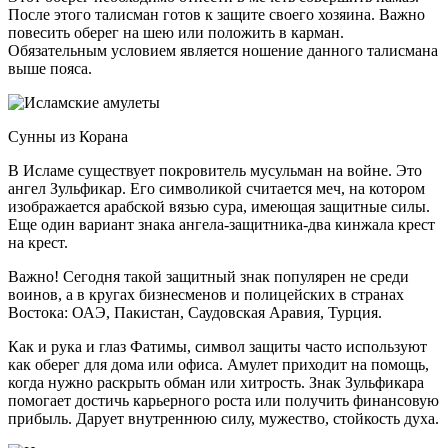
После этого талисман готов к защите своего хозяина. Важно
повесить оберег на шею или положить в карман.
Обязательным условием является ношение данного талисмана
выше пояса.
Сунны из Корана
В Исламе существует покровитель мусульман на войне. Это
ангел Зульфикар. Его символикой считается меч, на котором
изображается арабской вязью сура, имеющая защитные силы.
Еще один вариант знака ангела-защитника-два кинжала крест
на крест.
Важно! Сегодня такой защитный знак популярен не среди
воинов, а в кругах бизнесменов и полицейских в странах
Востока: ОАЭ, Пакистан, Саудовская Аравия, Турция.
Как и рука и глаз Фатимы, символ защиты часто используют
как оберег для дома или офиса. Амулет приходит на помощь,
когда нужно раскрыть обман или хитрость. Знак Зульфикара
помогает достичь карьерного роста или получить финансовую
прибыль. Дарует внутреннюю силу, мужество, стойкость духа.