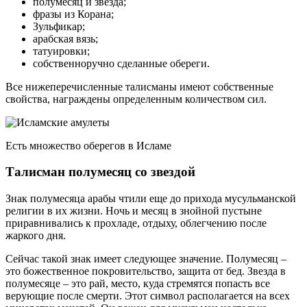
полумесяц и звезда;
фразы из Корана;
Зульфикар;
арабская вязь;
татуировки;
собственноручно сделанные обереги.
Все нижеперечисленные талисманы имеют собственные
свойства, награждены определенным количеством сил.
Есть множество оберегов в Исламе
Талисман полумесяц со звездой
Знак полумесяца арабы чтили еще до прихода мусульманской
религии в их жизни. Ночь и месяц в знойной пустыне
приравнивались к прохладе, отдыху, облегчению после
жаркого дня.
Сейчас такой знак имеет следующее значение. Полумесяц –
это божественное покровительство, защита от бед. Звезда в
полумесяце – это рай, место, куда стремятся попасть все
верующие после смерти. Этот символ располагается на всех