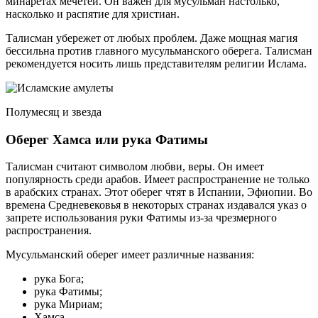
минаретах мечетей. Он важен для мусульман настолько,
насколько и распятие для христиан.
Талисман убережет от любых проблем. Даже мощная магия
бессильна против главного мусульманского оберега. Талисман
рекомендуется носить лишь представителям религии Ислама.
Полумесяц и звезда
Оберег Хамса или рука Фатимы
Талисман считают символом любви, веры. Он имеет
популярность среди арабов. Имеет распространение не только
в арабских странах. Этот оберег чтят в Испании, Эфиопии. Во
времена Средневековья в некоторых странах издавался указ о
запрете использования руки Фатимы из-за чрезмерного
распространения.
Мусульманский оберег имеет различные названия:
рука Бога;
рука Фатимы;
рука Мириам;
Хамса.