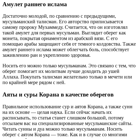
Амулет раннего ислама
Достаточно молодой, по сравнению с предыдущими,
мусульманский талисман. Его авторство приписывается
самому пророку Мухаммеду. Считается, что он изготовлял
такой амулет для первых мусульман. Выглядит оберег как
монета, покрытая орнаментом из арабской вязи. С его
помощью арабы защищают себя от темного колдовства. Также
амулет раннего ислама может облегчать боль, способствует
заживлению ран и укреплению здоровья.
Носить его можно только мусульманам. Это связано с тем, что
оберег помогает их молитвам лучше доходить до ушей
Аллаха. Покупать талисман желательно только в мечети или
по крайней мере рядом с ней.
Аяты и суры Корана в качестве оберегов
Правильное использование сур и аятов Корана, а также сунн
на их основе ― целая наука. Если сейчас начать их
расписывать, то статья станет слишком большой, потому
отсылаем вас на специализированные мусульманские сайты.
Читать сунны и дуа можно только мусульманам. Носить
оберег с аятом Корана ― тоже. Как и в случае со многими