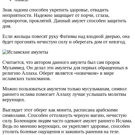
Знак ладони способен укрепить здоровье, отвадить
неприятности. Надежно защищает от порчи, сглаза,
приворотов, проклятий. Данный амулет способен защитить
дом.
Если жильцы повесят руку Фатимы над входной дверью, она
будет прогонять нечистую силу и оберегать дом от невзгод.
Считается, что автором данного амулета был сам пророк
Мухаммед. Он делал эти амулеты для первых обращенных в
религию Аллаха. Оберег является «новичком» в мире
исламских талисманов.
Можно пользоваться амулетом только мусульманам, символ
раннего ислама помогает Аллаху лучше услышать молитвы
верующих.
Выглядит этот оберег как монета, расписана арабскими
символами. Способен оттолкнуть черную магию, нечистую
силу. Болеющим людям часто одевают амулет раннего Ислама.
Ведь по мнению верующих, он укрепляет здоровье, способен
утолить болевые ощущения и заживить ранения на теле.