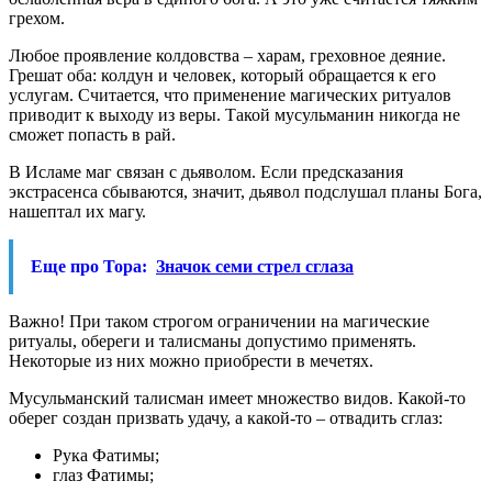
грехом.
Любое проявление колдовства – харам, греховное деяние.
Грешат оба: колдун и человек, который обращается к его
услугам. Считается, что применение магических ритуалов
приводит к выходу из веры. Такой мусульманин никогда не
сможет попасть в рай.
В Исламе маг связан с дьяволом. Если предсказания
экстрасенса сбываются, значит, дьявол подслушал планы Бога,
нашептал их магу.
Еще про Тора:
Значок семи стрел сглаза
Важно! При таком строгом ограничении на магические
ритуалы, обереги и талисманы допустимо применять.
Некоторые из них можно приобрести в мечетях.
Мусульманский талисман имеет множество видов. Какой-то
оберег создан призвать удачу, а какой-то – отвадить сглаз:
Рука Фатимы;
глаз Фатимы;