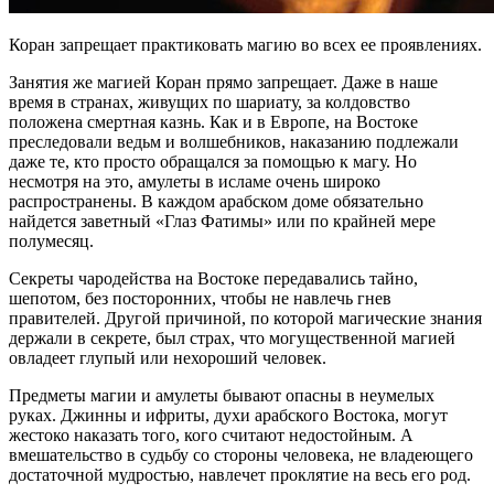
Коран запрещает практиковать магию во всех ее проявлениях.
Занятия же магией Коран прямо запрещает. Даже в наше
время в странах, живущих по шариату, за колдовство
положена смертная казнь. Как и в Европе, на Востоке
преследовали ведьм и волшебников, наказанию подлежали
даже те, кто просто обращался за помощью к магу. Но
несмотря на это, амулеты в исламе очень широко
распространены. В каждом арабском доме обязательно
найдется заветный «Глаз Фатимы» или по крайней мере
полумесяц.
Секреты чародейства на Востоке передавались тайно,
шепотом, без посторонних, чтобы не навлечь гнев
правителей. Другой причиной, по которой магические знания
держали в секрете, был страх, что могущественной магией
овладеет глупый или нехороший человек.
Предметы магии и амулеты бывают опасны в неумелых
руках. Джинны и ифриты, духи арабского Востока, могут
жестоко наказать того, кого считают недостойным. А
вмешательство в судьбу со стороны человека, не владеющего
достаточной мудростью, навлечет проклятие на весь его род.