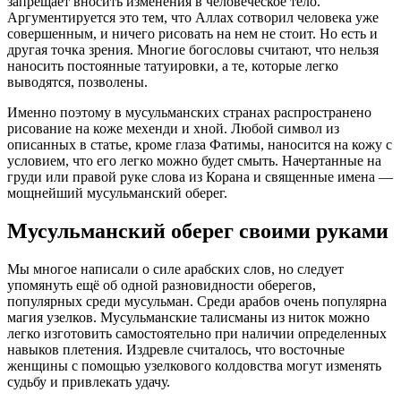
запрещает вносить изменения в человеческое тело.
Аргументируется это тем, что Аллах сотворил человека уже
совершенным, и ничего рисовать на нем не стоит. Но есть и
другая точка зрения. Многие богословы считают, что нельзя
наносить постоянные татуировки, а те, которые легко
выводятся, позволены.
Именно поэтому в мусульманских странах распространено
рисование на коже мехенди и хной. Любой символ из
описанных в статье, кроме глаза Фатимы, наносится на кожу с
условием, что его легко можно будет смыть. Начертанные на
груди или правой руке слова из Корана и священные имена ―
мощнейший мусульманский оберег.
Мусульманский оберег своими руками
Мы многое написали о силе арабских слов, но следует
упомянуть ещё об одной разновидности оберегов,
популярных среди мусульман. Среди арабов очень популярна
магия узелков. Мусульманские талисманы из ниток можно
легко изготовить самостоятельно при наличии определенных
навыков плетения. Издревле считалось, что восточные
женщины с помощью узелкового колдовства могут изменять
судьбу и привлекать удачу.