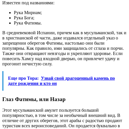
Известен под названиями:
Рука Мириам;
Рука Бога;
Рука Фатимы.
В средневековой Испании, причем как в мусульманской, так и
в христианской её части, даже издавался отдельный указ о
запрещении оберегов Фатимы, настолько они были
популярны. Как правило, ими защищались от сглаза и порчи.
Также они отвращают невзгоды и укрепляют здоровье. Если
повесить Хамсу над входной дверью, он привлечет удачу и
прогонит нечистую силу.
Еще про Тора:
Узнай свой драгоценный камень по
дате рождения и кто он
Глаз Фатимы, или Назар
Этот мусульманский амулет пользуется большой
популярностью, в том числе за необычный внешний вид. В
отличие от других оберегов, этот арабы с радостью продают
туристам всех вероисповеданий. Он продается буквально в