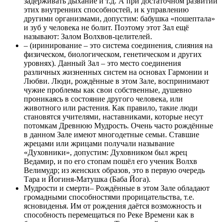
задерживать дыхание и т.д. А при достаточном развитии
этих внутренних способностей, и к управлению
другими организмами, допустим: бабушка «пошептала»
и зуб у человека не болит. Поэтому этот Зал ещё
называют: Залом Волхвов-целителей.
– (иринирование – это система соединения, слияния на
физическом, биологическом, генетическом и других
уровнях). Данный Зал – это место соединения
различных жизненных систем на основах Гармонии и
Любви. Люди, рождённые в этом Зале, воспринимают
чужие проблемы как свои собственные, душевно
проникаясь в состояние другого человека, или
животного или растения. Как правило, такие люди
становятся учителями, наставниками, которые несут
потомкам Древнюю Мудрость. Очень часто рождённые
в данном Зале имеют многодетные семьи. Ставшие
жрецами или жрицами получали называние
«Духовники», допустим: Духовником был жрец
Ведамир, и по его стопам пошёл его ученик Волхв
Велимудр; из женских образов, это в первую очередь
Тара и Йогиня-Матушка (Баба Йога).
Мудрости и смерти– Рождённые в этом Зале обладают
громадными способностями прорицательства, т.е.
ясновиденья. Им от рождения даётся возможность и
способность перемещаться по Реке Времени как в