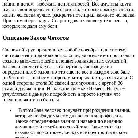
нации в целом, избежать неприятностей. Все амулеты круга
имеют свои определенные свойства, которые помогут сделать
жизнь человека лучше, раскрыть потенциал каждого человека.
При этом оберег круга Сварога давал человеку те качества,
которых не дали ему боги.
Описание Залов Четогов
Сварожий круг представляет собой своеобразную систему
систематизации данных астрологии, на основе которого было
создано множество действующих зодиакальных суждений.
Базовый элемент круга – это чертоги, состоящие из
определенных 9 залов, но это еще не все в каждом зале Зале
по 9 столов. По обеим сторонам которых находятся скамьи. С
одной стороны стола 36 скамей для мужчин, с другой 36
скамей для женщин. На каждой скамье 760 мест. Не будем
углубляться в данную подробность а просто изучим что
представляют из себя залы.
– В этом Зале человек получает при рождении знания,
которые необходимы ему для освоения профессии.
Также определённые знания и навыки по ведению
домашнего и семейного хозяйства. Также этот Зал
называют домостроем, т.е. как всё обустроить в своей
жизни.