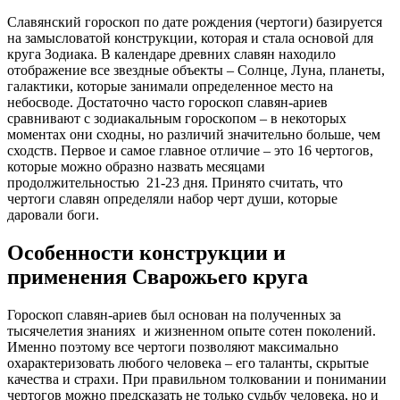
Славянский гороскоп по дате рождения (чертоги) базируется
на замысловатой конструкции, которая и стала основой для
круга Зодиака. В календаре древних славян находило
отображение все звездные объекты – Солнце, Луна, планеты,
галактики, которые занимали определенное место на
небосводе. Достаточно часто гороскоп славян-ариев
сравнивают с зодиакальным гороскопом – в некоторых
моментах они сходны, но различий значительно больше, чем
сходств. Первое и самое главное отличие – это 16 чертогов,
которые можно образно назвать месяцами
продолжительностью 21-23 дня. Принято считать, что
чертоги славян определяли набор черт души, которые
даровали боги.
Особенности конструкции и
применения Сварожьего круга
Гороскоп славян-ариев был основан на полученных за
тысячелетия знаниях и жизненном опыте сотен поколений.
Именно поэтому все чертоги позволяют максимально
охарактеризовать любого человека – его таланты, скрытые
качества и страхи. При правильном толковании и понимании
чертогов можно предсказать не только судьбу человека, но и