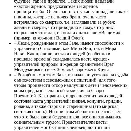
будущее, так и в прошлое. Таких людей называли
«кастой жрецов-предсказателей и жрецов-
прорицателей». Очень часто в эту касту попадали также
и воины, которые на полях брани очень часто
встречались со смертью, т.е. заглядывали за рубеж
жизни и смерти, что приводило к тому, что у них
открывался этот дар, и тогда их называли «Вещими»
(пример: князь-воин Вещий Олег).
– Люди, рождённые в этом Зале, имеют способности к
управлению Стихиями, как Мира Яви, так и Мира
Нави. Как правило, из таких людей (особенно в
прошлые времена) складывалась каста жрецов-
управителей природы и жрецов-хранителей Врат
Междумирья во всех Землях Сварожьего Круга.
– Рождённым в этом Зале, изначально уготовлена судьба
с множеством всевозможных испытаний, для того
чтобы произвести отбор наилучших детей человеческих,
коим предназначена особая миссия во Сварге
Пречистой. Как правило, в древности из таких людей
состояла каста управителей: князья, конунги, гридни,
роданы, а также старцы и старейшины (это мирская,
светская власть). Но при этом абсолютно не означает,
что это была каста бездельников, все они занимались
созидательным трудом. Представителям касты
управителей мог быт лишь человек, достигший