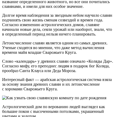
название определенного животного, но все они почитались
славянами, и имели для них особое значение.
Долгое время наблюдения за звездным небом научило славян
подчинять свою жизнь сменам созвездий и времен года.
Согласно изменению астрологических домов, славяне
начинали новые дела, сеяли урожай или наоборот, знали, что
в определенный период нельзя ничего планировать.
Летоисчисление славян является одним из самых древних.
Ученые сходятся во мнении, что даже метод вычисления
времени майя младше Сварожьего Круга.
Слово «календарь» у древних славян означало «Коляды Дар».
Согласно мифу, его преподнес людям в подарок бог Коляда,
прообраз Санта Клауса или Деда Мороза.
Интересный факт — арабская астрологическая система взяла
за основу знания древних славян и их летоисчисление
с хоромами Сварожьего Круга.
Астрологический дом по верованию людей выглядел как
большие покои с высоченными потолками, украшенный
цветами и золотом.