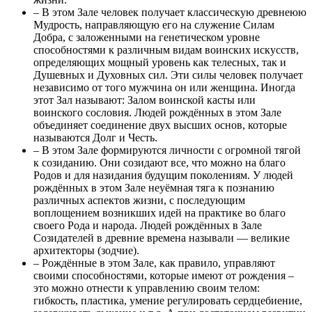
– В этом Зале человек получает классическую древнеюю
Мудрость, направляющую его на служение Силам
Добра, с заложенными на генетическом уровне
способностями к различным видам воинских искусств,
определяющих мощный уровень как телесных, так и
Душевных и Духовных сил. Эти силы человек получает
независимо от того мужчина он или женщина. Иногда
этот Зал называют: Залом воинской касты или
воинского сословия. Людей рождённых в этом Зале
объединяет соединение двух высших основ, которые
называются Долг и Честь.
– В этом Зале формируются личности с огромной тягой
к созиданию. Они созидают все, что можно на благо
Родов и для назидания будущим поколениям. У людей
рождённых в этом Зале неуёмная тяга к познанию
различных аспектов жизни, с последующим
воплощением возникших идей на практике во благо
своего Рода и народа. Людей рождённых в Зале
Созидателей в древние времена называли — великие
архитекторы (зодчие).
– Рождённые в этом Зале, как правило, управляют
своими способностями, которые имеют от рождения –
это можно отнести к управлению своим телом:
гибкость, пластика, умение регулировать сердцебиение,