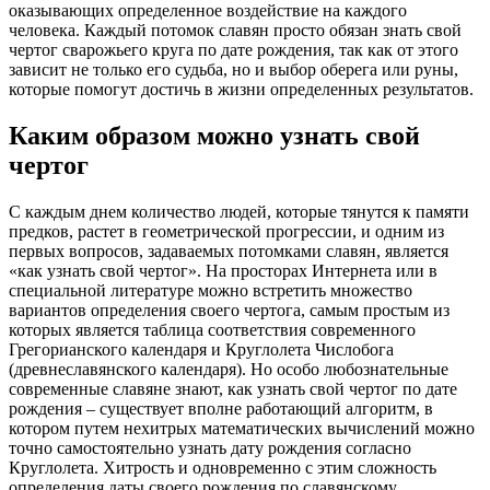
оказывающих определенное воздействие на каждого
человека. Каждый потомок славян просто обязан знать свой
чертог сварожьего круга по дате рождения, так как от этого
зависит не только его судьба, но и выбор оберега или руны,
которые помогут достичь в жизни определенных результатов.
Каким образом можно узнать свой
чертог
С каждым днем количество людей, которые тянутся к памяти
предков, растет в геометрической прогрессии, и одним из
первых вопросов, задаваемых потомками славян, является
«как узнать свой чертог». На просторах Интернета или в
специальной литературе можно встретить множество
вариантов определения своего чертога, самым простым из
которых является таблица соответствия современного
Грегорианского календаря и Круглолета Числобога
(древнеславянского календаря). Но особо любознательные
современные славяне знают, как узнать свой чертог по дате
рождения – существует вполне работающий алгоритм, в
котором путем нехитрых математических вычислений можно
точно самостоятельно узнать дату рождения согласно
Круглолета. Хитрость и одновременно с этим сложность
определения даты своего рождения по славянскому