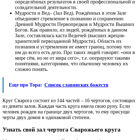
определённых результатов в своей профессиональной и
созидательной деятельности.
Мудрости и Вед– (Зал Вед). Рождённых в этом Зале
объединяет стремление к познанию и сохранению
Древней Мудрости Первопредков и Мудрости Вышних
Богов. Как правило, из людей, рождённых в данном
Зале, составлялась каста Ведичей (высших жрецов-
хранителей первозданной Мудрости). Область их
познания и устремления не имеет границ, потому что
им до всего есть дело. Про таких людей говорят: «они в
мире сём, но не от мира сего», т.е. оперируют такими
понятиями, категориями, что обычному человеку их
сложно понять.
Еще про Тора:
Список славянских божеств
Круг Сварога состоит из 144 частей – 16 чертогов, состоящих
из девяти залов. Каждая часть круга имела свою руну. Если
человек рожден на границе двух чертогов, то ему присущи
черты двух домов в одинаковой степени.
Узнать свой зал чертога Сварожьего круга