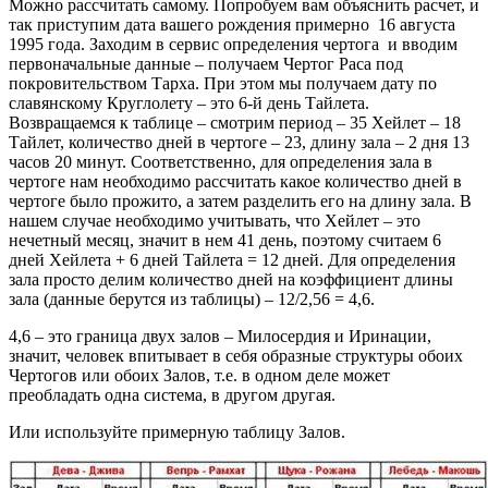
Можно рассчитать самому. Попробуем вам объяснить расчет, и
так приступим дата вашего рождения примерно 16 августа
1995 года. Заходим в сервис определения чертога и вводим
первоначальные данные – получаем Чертог Раса под
покровительством Тарха. При этом мы получаем дату по
славянскому Круглолету – это 6-й день Тайлета.
Возвращаемся к таблице – смотрим период – 35 Хейлет – 18
Тайлет, количество дней в чертоге – 23, длину зала – 2 дня 13
часов 20 минут. Соответственно, для определения зала в
чертоге нам необходимо рассчитать какое количество дней в
чертоге было прожито, а затем разделить его на длину зала. В
нашем случае необходимо учитывать, что Хейлет – это
нечетный месяц, значит в нем 41 день, поэтому считаем 6
дней Хейлета + 6 дней Тайлета = 12 дней. Для определения
зала просто делим количество дней на коэффициент длины
зала (данные берутся из таблицы) – 12/2,56 = 4,6.
4,6 – это граница двух залов – Милосердия и Иринации,
значит, человек впитывает в себя образные структуры обоих
Чертогов или обоих Залов, т.е. в одном деле может
преобладать одна система, в другом другая.
Или используйте примерную таблицу Залов.