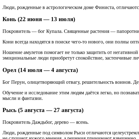
Люди, рожденные в астрологическом доме Финиста, отличаются
Конь (22 июня — 13 июля)
Покровитель — бог Купала. Священные растения — папоротник
Кони всегда находятся в поиске чего-то нового, они полны оп
Ношение амулетов помогает не только защитить от негативной 
эмоциональные люди приобретут спокойствие, застенчивые лич
Орел (14 июля — 4 августа)
Бог Перун, олицетворяющий отвагу, решительность воинов. Де
Обучение и исследование этим людям даётся легко, но познав
мысли и фантазии.
Рысь (5 августа — 27 августа)
Покровитель Даждьбог, дерево — ясень.
Люди, рожденные под символом Рыси отличаются целеустремлен
не слушают чужого мнения, а решения принимают взвешенно.