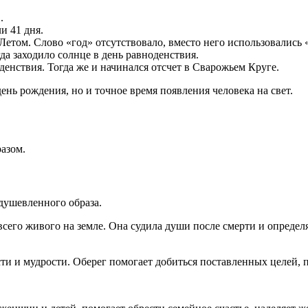
.
и 41 дня.
етом. Слово «год» отсутствовало, вместо него использовались «
гда заходило солнце в день равноденствия.
денствия. Тогда же и начинался отсчет в Сварожьем Круге.
день рождения, но и точное время появления человека на свет.
азом.
душевленного образа.
его живого на земле. Она судила души после смерти и определял
ти и мудрости. Оберег помогает добиться поставленных целей, п