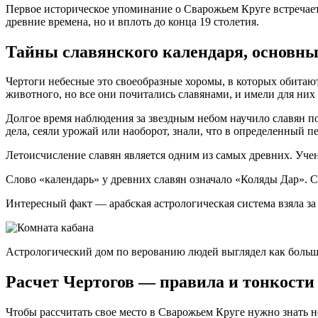
Первое историческое упоминание о Сварожьем Круге встречаетс
древние времена, но и вплоть до конца 19 столетия.
Тайны славянского календаря, основны
Чертоги небесные это своеобразные хоромы, в которых обитаю
животного, но все они почитались славянами, и имели для них 
Долгое время наблюдения за звездным небом научило славян п
дела, сеяли урожай или наоборот, знали, что в определенный п
Летоисчисление славян является одним из самых древних. Уче
Слово «календарь» у древних славян означало «Коляды Дар». С
Интересный факт — арабская астрологическая система взяла за
Астрологический дом по верованию людей выглядел как больш
Расчет Чертогов — правила и тонкости
Чтобы рассчитать свое место в Сварожьем Круге нужно знать 