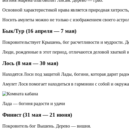
Богиня Марена благоволит Лисам. Дерево — граб.
Основной характеристикой нрава является природная хитрость,
Носить амулеты можно не только с изображением своего астрол
Бык/Тур (16 апреля — 7 мая)
Покровительствует Крышень, бог расчетливости и мудрости. Д
Люди, рожденные в этот период, отличаются деловой хваткой 
Лось (8 мая — 30 мая)
Находятся Лоси под защитой Лады, богини, которая дарит радо
Амулет Лося помогает находиться в гармонии с собой и окруж
Лада — богиня радости и удачи
Финист (31 мая — 21 июня)
Покровитель бог Вышень. Дерево — вишня.