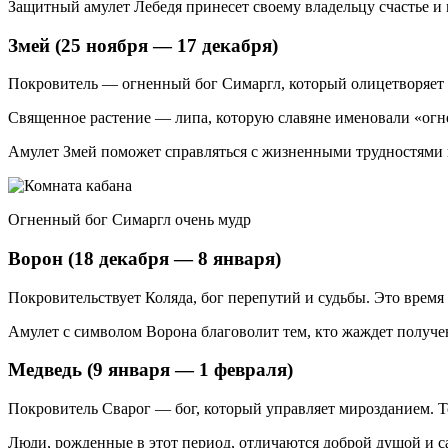
Защитный амулет Лебедя принесет своему владельцу счастье и
Змей (25 ноября — 17 декабря)
Покровитель — огненный бог Симаргл, который олицетворяет 
Священное растение — липа, которую славяне именовали «огне
Амулет Змей поможет справляться с жизненными трудностями и
Огненный бог Симаргл очень мудр
Ворон (18 декабря — 8 января)
Покровительствует Коляда, бог перепутий и судьбы. Это врем
Амулет с символом Ворона благоволит тем, кто жаждет получ
Медведь (9 января — 1 февраля)
Покровитель Сварог — бог, который управляет мирозданием. Т
Люди, рожденные в этот период, отличаются доброй душой и 