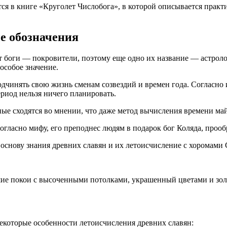
я в книге «Круголет Числобога», в которой описывается практи
е обозначения
т боги — покровители, поэтому еще одно их название — астрол
особое значение.
одчинять свою жизнь сменам созвездий и времен года. Согласно
ериод нельзя ничего планировать.
ные сходятся во мнении, что даже метод вычисления времени ма
огласно мифу, его преподнес людям в подарок бог Коляда, прооб
 основу знания древних славян и их летоисчисление с хоромами
ие покои с высоченными потолками, украшенный цветами и зол
некоторые особенности летоисчисления древних славян: