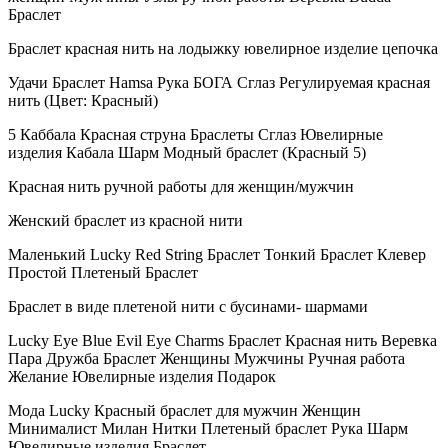
Браслет
Браслет красная нить на лодыжку ювелирное изделие цепочка
Удачи Браслет Hamsa Рука БОГА Сглаз Регулируемая красная
нить (Цвет: Красный)
5 Каббала Красная струна Браслеты Сглаз Ювелирные
изделия Кабала Шарм Модный браслет (Красный 5)
Красная нить ручной работы для женщин/мужчин
Женский браслет из красной нити
Маленький Lucky Red String Браслет Тонкий Браслет Клевер
Простой Плетеный Браслет
Браслет в виде плетеной нити с бусинами- шармами
Lucky Eye Blue Evil Eye Charms Браслет Красная нить Веревка
Пара Дружба Браслет Женщины Мужчины Ручная работа
Желание Ювелирные изделия Подарок
Мода Lucky Красный браслет для мужчин Женщин
Минималист Милан Нитки Плетеный браслет Рука Шарм
Ювелирные изделия Браслет