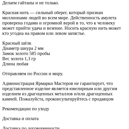
Делаем гайтаны и не только.
Красная нить — сильный оберег, который признан
миллионами людей во всем мире. Действенность амулета
проверена годами и огромной верой в то, что к человеку
может прийти удача и везение. Носить красную нить может
кто угодна на правом или левом запястье.
Красный шёлк
Диаметр шнура 2 мм
Замок золото 585 пробы
Вес золота 1,3 гр
Длина любая
Отправляем по России и миру.
Администрация Ярмарки Мастеров не гарантирует, что
представленное изделие является ювелирным или другим
изделием из драгоценных металлов и/или драгоценных
камней. Пожалуйста, проконсультируйтесь с продавцом
Рекомендации по уходу
Доставка и оплата
Доставка по договоренности