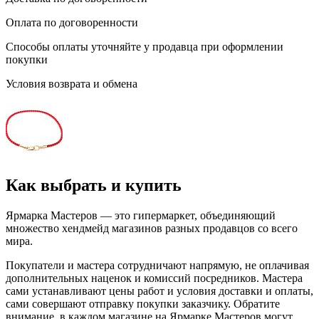
Оплата по договоренности
Способы оплаты уточняйте у продавца при оформлении
покупки
Условия возврата и обмена
Как выбрать и купить
Ярмарка Мастеров — это гипермаркет, объединяющий
множество хендмейд магазинов разных продавцов со всего
мира.
Покупатели и мастера сотрудничают напрямую, не оплачивая
дополнительных наценок и комиссий посредников. Мастера
сами устанавливают цены работ и условия доставки и оплаты,
сами совершают отправку покупки заказчику. Обратите
внимание, в каждом магазине на Ярмарке Мастеров могут