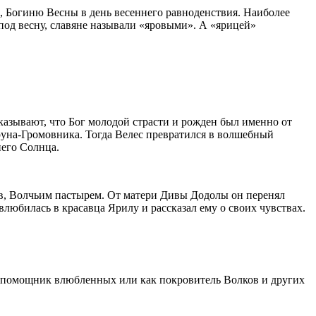
, Богиню Весны в день весеннего равноденствия. Наиболее
 под весну, славяне называли «яровыми». А «ярицей»
азывают, что Бог молодой страсти и рожден был именно от
руна-Громовника. Тогда Велес превратился в волшебный
него Солнца.
ов, Волчьим пастырем. От матери Дивы Додолы он перенял
влюбилась в красавца Ярилу и рассказал ему о своих чувствах.
к помощник влюбленных или как покровитель Волков и других