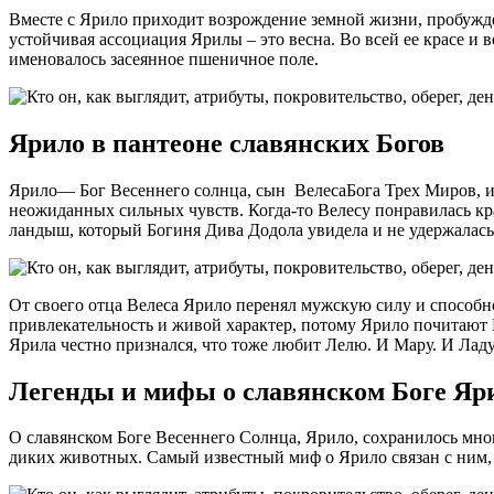
Вместе с Ярило приходит возрождение земной жизни, пробужд
устойчивая ассоциация Ярилы – это весна. Во всей ее красе и 
именовалось засеянное пшеничное поле.
Ярило в пантеоне славянских Богов
Ярило— Бог Весеннего солнца, сын ВелесаБога Трех Миров, и
неожиданных сильных чувств. Когда-то Велесу понравилась кр
ландыш, который Богиня Дива Додола увидела и не удержалас
От своего отца Велеса Ярило перенял мужскую силу и способн
привлекательность и живой характер, потому Ярило почитают Б
Ярила честно признался, что тоже любит Лелю. И Мару. И Ладу
Легенды и мифы о славянском Боге Яр
О славянском Боге Весеннего Солнца, Ярило, сохранилось мн
диких животных. Самый известный миф о Ярило связан с ним, 