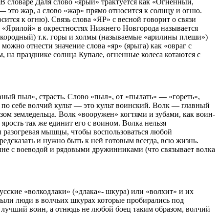
 В словаре Даля слово «ярый» трактуется как «Огненный,
— это жар, а слово «жар» прямо относится к солнцу и огню.
сится к огню). Связь слова «ЯР» с весной говорит о связи
. «Ярилой» в окрестностях Нижнего Новгорода называется
сокородный) т.к. горы и холмы (называемые «арилины плеши»)
ожно отнести значение слова «яр» (ярыга) как «овраг с
м, на празднике солнца Купале, огненные колеса котаются с
ный пыл», страсть. Слово «пыл», от «пылать» — «гореть»,
 по себе волчий культ — это культ воинский. Волк — главный
азом земледельца. Волк «вооружен» когтями и зубами, как воин-
 ярость так же единит его с воином. Волка нельзя
 и разогревая мышцы, чтобы воспользоваться любой
едсказать и нужно быть к ней готовым всегда, всю жизнь.
жине с воеводой и рядовыми дружинниками (что связывает волка
усские «волкодлаки» («длака»- шкура) или «волхит» и их
были люди в волчьих шкурах которые пробирались под
 лучший воин, а отнюдь не любой боец таким образом, волчий