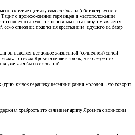
и именно крутые щиты»у самого Океана (обитают) ругии и
й Тацит о происхождении германцев и местоположении
 это солнечный культ т.к основным его атрибутом является
 А само описание появления крестьянина, идущего на базар
сли он наделяет все живое жизненной (солнечной) силой
 этому. Тотемом Яровита является волк, что следует из
на уже хотя бы из их званий.
ик (гриб, бычок барашеку весенний ранни молодой. Это говорит
зудержная храбрость это связывает ярипу Яровита с воинским