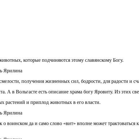
животных, которые подчиняются этому славянскому Богу.
смелости, получения жизненных сил, бодрости, для радости и сч
та. А в Вольгасте есть описание храма богу Яровиту. Из этих св
вых растений и приплод животных в его власти.
ак о воинском да и само слово «вит» вполне может трактоваться к