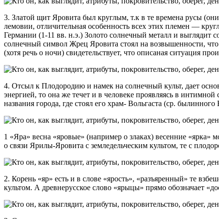
3. Златой щит Яровита был круглым, т.к в те времена русы (о
лемовии, отличительная особенность всех этих племен — кру
Германии (1-11 вв. н.э.) Золото солнечный металл и выглядит 
солнечный символ Жрец Яровита стоял на возвышенности, что т
(хотя речь о ночи) свидетельствует, что описаная ситуация пр
4. Отсыл к Плодородию и намек на солнечный культ, дает осн
энергией, то она же течет и в человеке проявляясь в интимной 
названия города, где стоял его храм- Вольгаста (ср. былинног
1 «Яра» весна «яровые» (например о злаках) весенние «ярка» м
о связи Ярилы-Яровита с земледельческим культом, те с плодор
2. Корень «яр» есть и в слове «ярость», «разъяренный» те взб
культом. А древнерусское слово «ярыцы» прямо обозначает «дос