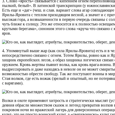
3. Слово «ярость» связывается с кипением огнем переполняюще
пылкий, белый». В латинской транскрипции (у южнославянских 
Есть еще и «даг» (чеш. и слав. вариант слова агар совпадающее
Ярилы-Яровита с теплом приходящим весной, а значит и с пр
высокая гора, а возвышенности в первую очередь связаны с со
чуть ближе к солнцу. Это же относится и к полностью освеща
крутыми берегама», синоним этого слова «круча что связано с 
яров.
4. Упомянутый выше жар (как сила Ярилы-Яровита) есть и в че
непосредственно связано с огнем. Тотем Ярилы, ровно как и 
хищник европейских лесов, а образ хищника логически связан с
оружием. Кровь жертвы пьянит волка, как кровь врага-воина. В
выдрессировать и даже находясь в неволе он не может смирить
возможностью обрести свободу. Так же поступают воины в мирн
Стая волков, где есть вожак (зрелый и опытный, но не потеря
с варягами).
Волки в охоте применяют хитрость и стратегически мыслят (ус
деяния обрасли множеством сказок и легенд превратив волхов
покровом ночи во вражеский лагерь для диверсионных операци
культ- это не просто воинский культ, а «сверхвоинско» культ г