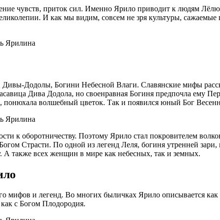
ение чувств, приток сил. Именно Ярило приводит к людям Лёлю
великолепии. И как мы видим, совсем не зря культуры, сажаемые
 Дивы-Додолы, Богини Небесной Влаги. Славянские мифы расск
асавица Дива Додола, но своенравная Богиня предпочла ему Пе
ь, понюхала волшебный цветок. Так и появился юный Бог Весен
ости к оборотничеству. Поэтому Ярило стал покровителем волк
огом Страсти. По одной из легенд Леля, богиня утренней зари, 
. А также всех женщин в мире как небесных, так и земных.
ило
ого мифов и легенд. Во многих быличках Ярило описывается ка
как с Богом Плодородия.