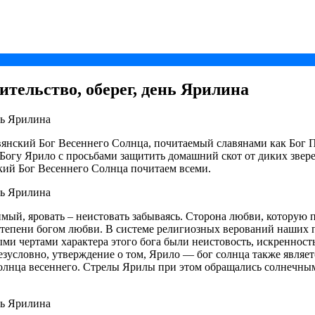
ительство, оберег, день Ярилина
вянский Бог Весеннего Солнца, почитаемый славянами как Бог П
Богу Ярило с просьбами защитить домашний скот от диких звер
ский Бог Весеннего Солнца почитаем всеми.
ый, яровать – неистовать забываясь. Сторона любви, которую п
о степени богом любви. В системе религиозных верований наших 
и чертами характера этого бога были неистовость, искренность
зусловно, утверждение о том, Ярило — бог солнца также являет
олнца весеннего. Стрелы Ярилы при этом обращались солнечным