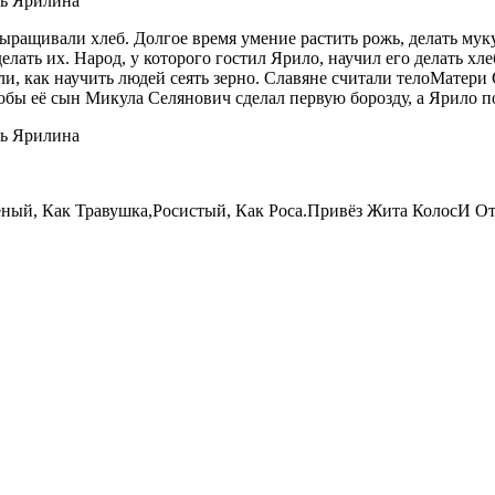
выращивали хлеб. Долгое время умение растить рожь, делать мук
елать их. Народ, у которого гостил Ярило, научил его делать хл
али, как научить людей сеять зерно. Славяне считали телоМате
тобы её сын Микула Селянович сделал первую борозду, а Ярило п
ный, Как Травушка,Росистый, Как Роса.Привёз Жита КолосИ О