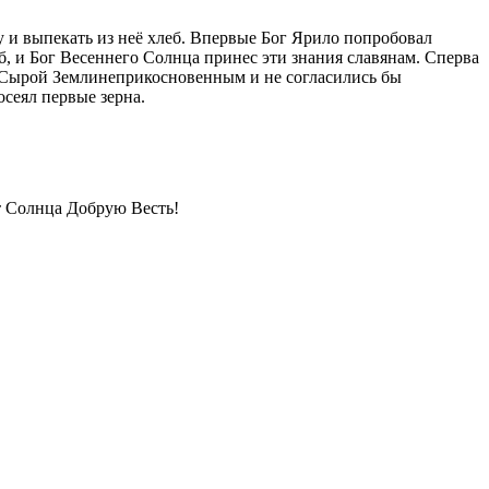
у и выпекать из неё хлеб. Впервые Бог Ярило попробовал
еб, и Бог Весеннего Солнца принес эти знания славянам. Сперва
ри Сырой Землинеприкосновенным и не согласились бы
осеял первые зерна.
т Солнца Добрую Весть!