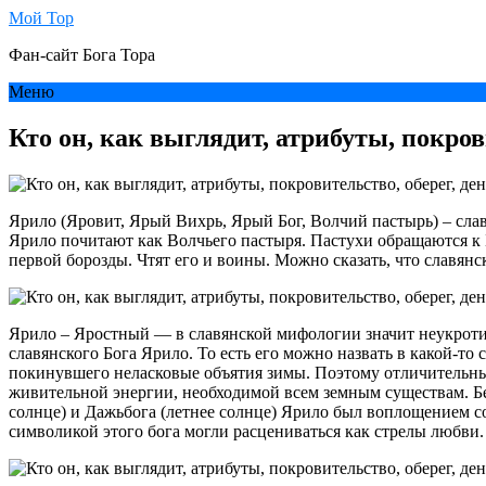
Мой Тор
Фан-сайт Бога Тора
Меню
Кто он, как выглядит, атрибуты, покров
Ярило (Яровит, Ярый Вихрь, Ярый Бог, Волчий пастырь) – сла
Ярило почитают как Волчьего пастыря. Пастухи обращаются к 
первой борозды. Чтят его и воины. Можно сказать, что славян
Ярило – Яростный — в славянской мифологии значит неукротим
славянского Бога Ярило. То есть его можно назвать в какой-т
покинувшего неласковые объятия зимы. Поэтому отличительным
живительной энергии, необходимой всем земным существам. Бе
солнце) и Дажьбога (летнее солнце) Ярило был воплощением с
символикой этого бога могли расцениваться как стрелы любви.