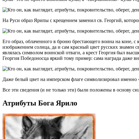
На Руси образ Ярипы с крещением заменил св. Георгий, которого
Его образ, облаченного в броню брестающего воина на коне, с
изображением солнца, да и сам красный цвет русских знамен с
являлась символом воинской отваги, а крест Георгия был выс
Георгия Победоносца яркий тому пример: сама награда даже в
Даже белый цвет на имперском флаге символизировал именно «бе
Все эти сведения (и не только эти) были положены в основу 
Атрибуты Бога Ярило