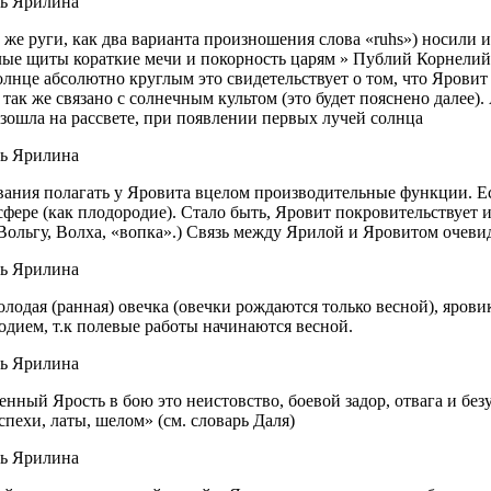
ни же руги, как два варианта произношения слова «ruhs») носил
глые щиты кораткие мечи и покорность царям » Публий Корнели
солнце абсолютно круглым это свидетельствует о том, что Яровит
ак же связано с солнечным культом (это будет пояснено далее).
оизошла на рассвете, при появлении первых лучей солнца
ования полагать у Яровита вцелом производительные функции. Е
сфере (как плодородие). Стало быть, Яровит покровительствует и
о Вольгу, Волха, «вопка».) Связь между Ярилой и Яровитом очевид
олодая (ранная) овечка (овечки рождаются только весной), яров
одием, т.к полевые работы начинаются весной.
ешенный Ярость в бою это неистовство, боевой задор, отвага и бе
пехи, латы, шелом» (см. словарь Даля)