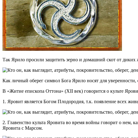
Так Ярило просили защитить зерно и домашний скот от диких 
Как личный оберег символ Бога Ярило носят для уверенности, 
В «Житие епископа Оттона» (ХII век) говорится о культе Ярови
1. Яровит является Богом Плодородия, т.к. появление всех жи
2. Главенство культа Яровита во время войны говорит о нем, к
Яровита с Марсом.