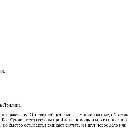
ми.
с ним характером. Это людиобщительные, эмоциональные, обаят
 Бог Ярило, всегда готовы прийти на помощь тем, кто попал в б
е, но быстро остывают, начинают скучать и ищут новое дело ил