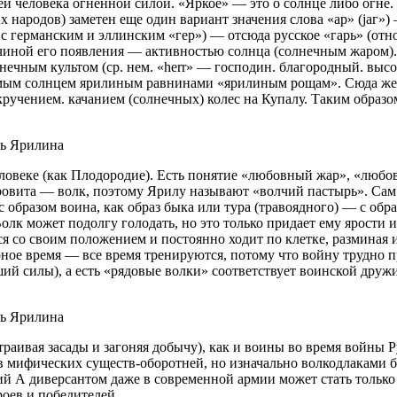
й человека огненной силой. «Яркое» — это о солнце либо огне.
народов) заметен еще один вариант значения слова «ар» (јаг») 
 с германским и эллинским «гер») — отсюда русское «гарь» (отно
ичиной его появления — активностью солнца (солнечным жаром)
лнечным культом (ср. нем. «herr» — господин. благородный. вы
емым солнцем ярилиным равнинами «ярилиным рощам». Сюда же м
кручением. качанием (солнечных) колес на Купалу. Таким образо
ловеке (как Плодородие). Есть понятие «любовный жар», «любов
Яровита — волк, поэтому Ярилу называют «волчий пастырь». Сам
 образом воина, как образ быка или тура (травоядного) — с обр
олк может подолгу голодать, но это только придает ему ярости и
ся со своим положением и постоянно ходит по клетке, разминая
ое время — все время тренируются, потому что войну трудно пр
вший силы), а есть «рядовые волки» соответствует воинской дру
траивая засады и загоняя добычу), как и воины во время войны Р
 в мифических существ-оборотней, но изначально волкодлаками 
й А диверсантом даже в современной армии может стать только
ероев и победителей