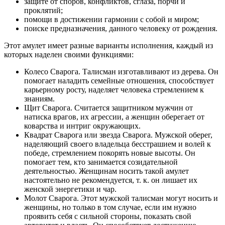
защите от споров, конфликтов, сглаза, порчи и
проклятий;
помощи в достижении гармонии с собой и миром;
поиске предназначения, данного человеку от рождения.
Этот амулет имеет разные варианты исполнения, каждый из
которых наделен своими функциями:
Колесо Сварога. Талисман изготавливают из дерева. Он
помогает наладить семейные отношения, способствует
карьерному росту, наделяет человека стремлением к
знаниям.
Щит Сварога. Считается защитником мужчин от
натиска врагов, их агрессии, а женщин оберегает от
коварства и интриг окружающих.
Квадрат Сварога или звезда Сварога. Мужской оберег,
наделяющий своего владельца бесстрашием и волей к
победе, стремлением покорять новые высоты. Он
помогает тем, кто занимается созидательной
деятельностью. Женщинам носить такой амулет
настоятельно не рекомендуется, т. к. он лишает их
женской энергетики и чар.
Молот Сварога. Этот мужской талисман могут носить и
женщины, но только в том случае, если им нужно
проявить себя с сильной стороны, показать свой