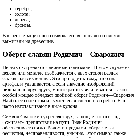
серебра;
золота;
дерева;
бронзы.
В качестве защитного символа его вышивали на одежде,
выжигали на древесине.
Оберег славян Родимич—Сварожич
Нередко встречаются двойные талисманы. В этом случае на
дереве или металле изображается с двух сторон разная
сакральная символика. Это приводит к тому, что сила
артефакта удваивается, а если значение изображений
резонансно друг другу, многократно увеличивается. Такой
особой мощью обладает двойной оберег Родимич—Сварожич.
Наиболее силен такой амулет, если сделан из серебра. Его
часто изготавливают в виде кулона.
Символ Сварожич укрепляет дух, защищает от невзгод,
«сжигает» препятствия на пути. Знак Родимич —
обеспечивает связь с Родом и предками, оберегает от
бесчестия, несправедливости, уныния. Этот символ также