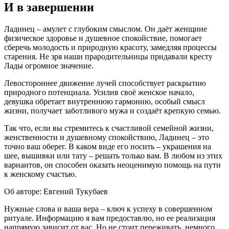
И в завершении
Ладинец – амулет с глубоким смыслом. Он даёт женщине
физическое здоровье и душевное спокойствие, помогает
сберечь молодость и природную красоту, замедляя процессы
старения. Не зря наши прародительницы придавали кресту
Лады огромное значение.
Левостороннее движение лучей способствует раскрытию
природного потенциала. Усилив своё женское начало,
девушка обретает внутреннюю гармонию, особый смысл
жизни, получает заботливого мужа и создаёт крепкую семью.
Так что, если вы стремитесь к счастливой семейной жизни,
женственности и душевному спокойствию, Ладинец – это
точно ваш оберег. В каком виде его носить – украшения на
шее, вышивки или тату – решать только вам. В любом из этих
вариантов, он способен оказать неоценимую помощь на пути
к женскому счастью.
Об авторе: Евгений Тукубаев
Нужные слова и ваша вера – ключ к успеху в совершенном
ритуале. Информацию я вам предоставлю, но ее реализация
напрямую зависит от вас. Но не стоит переживать, немного