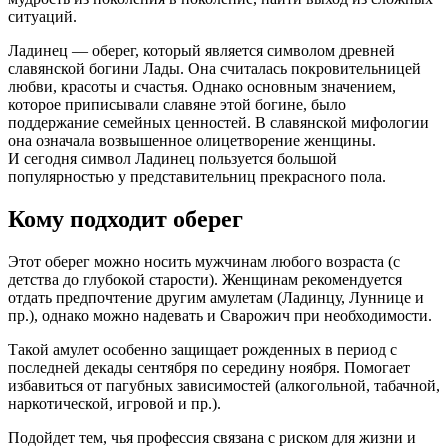
ситуаций.
Ладинец — оберег, который является символом древней
славянской богини Лады. Она считалась покровительницей
любви, красоты и счастья. Однако основным значением,
которое приписывали славяне этой богине, было
поддержание семейных ценностей. В славянской мифологии
она означала возвышенное олицетворение женщины.
И сегодня символ Ладинец пользуется большой
популярностью у представительниц прекрасного пола.
Кому подходит оберег
Этот оберег можно носить мужчинам любого возраста (с
детства до глубокой старости). Женщинам рекомендуется
отдать предпочтение другим амулетам (Ладинцу, Луннице и
пр.), однако можно надевать и Сварожич при необходимости.
Такой амулет особенно защищает рожденных в период с
последней декады сентября по середину ноября. Помогает
избавиться от пагубных зависимостей (алкогольной, табачной,
наркотической, игровой и пр.).
Подойдет тем, чья профессия связана с риском для жизни и