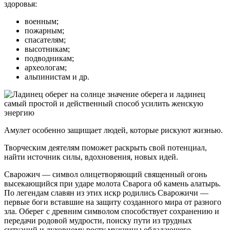
здоровья:
военным;
пожарным;
спасателям;
высотникам;
подводникам;
археологам;
альпинистам и др.
Амулет особенно защищает людей, которые рискуют жизнью.
Творческим деятелям поможет раскрыть свой потенциал,
найти источник силы, вдохновения, новых идей.
Сварожич — символ олицетворяющий священный огонь
высекающийся при ударе молота Сварога об камень алатырь.
По легендам славян из этих искр родились Сварожичи —
первые боги вставшие на защиту созданного мира от разного
зла. Оберег с древним символом способствует сохранению и
передачи родовой мудрости, поиску пути из трудных
ситуаций и духовному росту мужчины обладающего