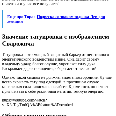
практики и у вас все получится!
Еще про Тора:
Подвеска со знаком зодиака Лев для
женщин
Значение татуировки с изображением
Сварожича
Татуировка – это мощный защитный барьер от негативного
энергетического воздействия извне. Она дарит своему
владельцу удачу, благополучие, укрепляет силу духа.
Раскрывает дар ясновидения, оберегает от несчастий.
Однако такой символ не должны видеть посторонние. Лучше
всего скрывать тату под одеждой, в противном случае
магическая сила талисмана ослабеет. Кроме того, он начнет
притягивать к себе различный негатив, темную энергию.
https://youtube.com/watch?
v=X3sTcyTndQA%3Ffeature%3Doembed
Оберег своими руками