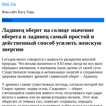
Мой Тор
Фан-сайт Бога Тора
Меню
Ладинец оберег на солнце значение
оберега и ладинец самый простой и
действенный способ усилить женскую
энергию
Сегодня много говорится о важности раскрытия женской
природы. Что весьма жизненно в XXI веке, когда на пол мало
обращают внимания, и женщины ушли далеко от своей сути.
Существенную помощь в активизации энергий и сохранении
здоровья оказывает древний славянский оберег – Ладинец.
У древних славян существовала легенда, согласно которой бог
Сварог принес людям огонь. Сварожич — оберег,
считающийся символом живого огня, получаемого при ударе
молота о камень или во время вспышки молнии. Этот знак
оберегает от темных сил, помогает сохранить, передать
мудрость из поколения в поколение, найти выход из сложных