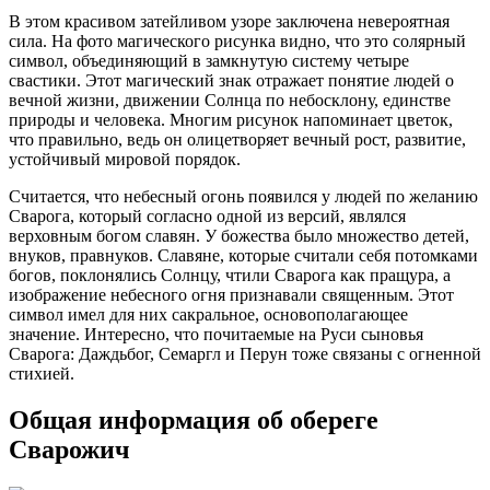
В этом красивом затейливом узоре заключена невероятная
сила. На фото магического рисунка видно, что это солярный
символ, объединяющий в замкнутую систему четыре
свастики. Этот магический знак отражает понятие людей о
вечной жизни, движении Солнца по небосклону, единстве
природы и человека. Многим рисунок напоминает цветок,
что правильно, ведь он олицетворяет вечный рост, развитие,
устойчивый мировой порядок.
Считается, что небесный огонь появился у людей по желанию
Сварога, который согласно одной из версий, являлся
верховным богом славян. У божества было множество детей,
внуков, правнуков. Славяне, которые считали себя потомками
богов, поклонялись Солнцу, чтили Сварога как пращура, а
изображение небесного огня признавали священным. Этот
символ имел для них сакральное, основополагающее
значение. Интересно, что почитаемые на Руси сыновья
Сварога: Даждьбог, Семаргл и Перун тоже связаны с огненной
стихией.
Общая информация об обереге
Сварожич