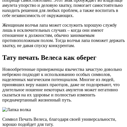
поприще самостоятельно. Этот знак пробуждает во владельце
амулета упорство и деловую хватку, помогает самостоятельно
находить решения для любых проблем, а также воспитать в
себе независимость от окружающих.
Женщинам волчья лапа может сослужить хорошую службу
лишь в исключительных случаях – когда они имеют
отношение к должностям, обычно занимаемым
противоположным полом. Тогда волчья лапа поможет держать
хватку, не давая спуску конкурентам.
Тату печать Велеса как оберег
Новообретенные приверженцы язычества зачастую довольно
небрежно подходят к использованию особых символов,
наделенных магическим потенциалом. Многие из людей,
принявших веру наших праотцов, даже не подозревают, что
длительное ношение некоторых амулетов может негативно
сказаться на их здоровье и полностью изменить
предначертанный жизненный путь.
Символ Печать Велеса, благодаря своей универсальности,
хорошо подойдет для тату.