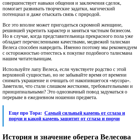
совершенствует навыки общения и заключения сделок,
помогает развивать творческие задатки, магический
потенциал и даже отыскать связь с природой.
Все это вполне может пригодиться скромной женщине,
решившей укрепить характер и заняться частным бизнесом.
Но в случае, когда представительница прекрасного пола уже
обладает перечисленными качествами, медвежий талисман
Велеса способен навредить. Именно поэтому мы рекомендуем
с осторожностью отнестись к покупке подобного талисмана
нашим читательницам.
Используйте лапу Велеса, если чувствуете родство с этой
верховной сущностью, но не забывайте время от времени
снимать украшение и очищать от накопившегося «мусора».
Заметили, что стали слишком жесткими, требовательными и
принципиальными? Это однозначный повод задуматься о
перерыве в ежедневном ношении предмета.
Еще про Тора:
Самый сильный камень от сглаза и
порчи и какой камень защитит от сглаза и порчи
История и значение оберега Велесова