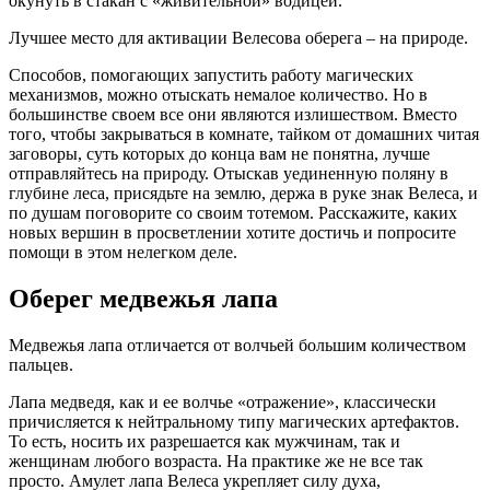
окунуть в стакан с «живительной» водицей.
Лучшее место для активации Велесова оберега – на природе.
Способов, помогающих запустить работу магических
механизмов, можно отыскать немалое количество. Но в
большинстве своем все они являются излишеством. Вместо
того, чтобы закрываться в комнате, тайком от домашних читая
заговоры, суть которых до конца вам не понятна, лучше
отправляйтесь на природу. Отыскав уединенную поляну в
глубине леса, присядьте на землю, держа в руке знак Велеса, и
по душам поговорите со своим тотемом. Расскажите, каких
новых вершин в просветлении хотите достичь и попросите
помощи в этом нелегком деле.
Оберег медвежья лапа
Медвежья лапа отличается от волчьей большим количеством
пальцев.
Лапа медведя, как и ее волчье «отражение», классически
причисляется к нейтральному типу магических артефактов.
То есть, носить их разрешается как мужчинам, так и
женщинам любого возраста. На практике же не все так
просто. Амулет лапа Велеса укрепляет силу духа,