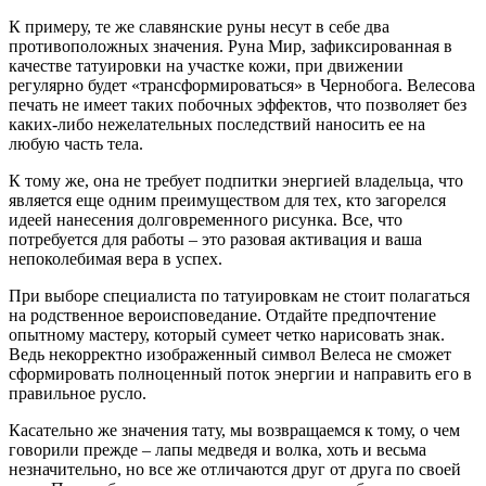
К примеру, те же славянские руны несут в себе два
противоположных значения. Руна Мир, зафиксированная в
качестве татуировки на участке кожи, при движении
регулярно будет «трансформироваться» в Чернобога. Велесова
печать не имеет таких побочных эффектов, что позволяет без
каких-либо нежелательных последствий наносить ее на
любую часть тела.
К тому же, она не требует подпитки энергией владельца, что
является еще одним преимуществом для тех, кто загорелся
идеей нанесения долговременного рисунка. Все, что
потребуется для работы – это разовая активация и ваша
непоколебимая вера в успех.
При выборе специалиста по татуировкам не стоит полагаться
на родственное вероисповедание. Отдайте предпочтение
опытному мастеру, который сумеет четко нарисовать знак.
Ведь некорректно изображенный символ Велеса не сможет
сформировать полноценный поток энергии и направить его в
правильное русло.
Касательно же значения тату, мы возвращаемся к тому, о чем
говорили прежде – лапы медведя и волка, хоть и весьма
незначительно, но все же отличаются друг от друга по своей