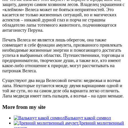
защиту, данную самим хозяином лесов. Владелец украшения с
«клеймом» Велеса может не бояться неприятностей. Это
касается не только жизненных ситуаций, но и магических
аспектов – никакой дурной глаз и порча не страшны
обладателю лапы тотемного животного, подчиняющегося
антагонисту Перуна.
Печать Велеса не является лишь оберегом, она также
совмещает в себе функции амулета, призванного привлекать
необходимые жизненные энергии и помогающего достигать
успеха в выбранных областях. Путешественники, торговцы и
предприниматели, творческие души, а также все, кто имеют
какое-либо отношение к природе, могут рассчитывать на
патронаж Велеса.
Существуют два вида Велесовой печати: медвежья и волчья
лапа. Некоторые путаются между двумя вариациями одной и
той же сути, но на самом деле оба варианта легко отличить.
Лапа медведя имеет пять пальцев, а волчья – на один меньше.
More from my site
Валькнут какой символ
Древний молитвенный