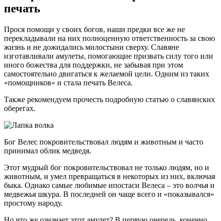
печать
Прося помощи у своих богов, наши предки все же не
перекладывали на них полноценную ответственность за свою
жизнь и не дожидались милостыни сверху. Славяне
изготавливали амулеты, помогающие призвать силу того или
иного божества для поддержки, не забывая при этом
самостоятельно двигаться к желаемой цели. Одним из таких
«помощников» и стала печать Велеса.
Также рекомендуем прочесть подробную статью о славянских
оберегах.
Бог Велес покровительствовал людям и животным и часто
принимал облик медведя.
Этот мудрый бог покровительствовал не только людям, но и
животным, и умел превращаться в некоторых из них, включая
быка. Однако самые любимые ипостаси Велеса – это волчья и
медвежья шкура. В последней он чаще всего и «показывался»
простому народу.
Но что же означает этот амулет? В первую очередь, конечно,