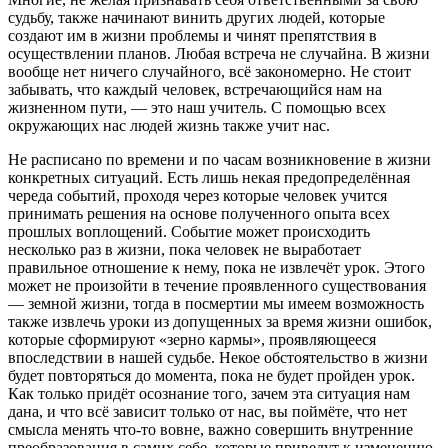
судьбу, также начинают винить других людей, которые
создают им в жизни проблемы и чинят препятствия в
осуществлении планов. Любая встреча не случайна. В жизни
вообще нет ничего случайного, всё закономерно. Не стоит
забывать, что каждый человек, встречающийся нам на
жизненном пути, — это наш учитель. С помощью всех
окружающих нас людей жизнь также учит нас.
Не расписано по времени и по часам возникновение в жизни
конкретных ситуаций. Есть лишь некая предопределённая
череда событий, проходя через которые человек учится
принимать решения на основе полученного опыта всех
прошлых воплощений. Событие может происходить
несколько раз в жизни, пока человек не выработает
правильное отношение к нему, пока не извлечёт урок. Этого
может не произойти в течение проявленного существования
— земной жизни, тогда в посмертии мы имеем возможность
также извлечь уроки из допущенных за время жизни ошибок,
которые сформируют «зерно кармы», проявляющееся
впоследствии в нашей судьбе. Некое обстоятельство в жизни
будет повторяться до момента, пока не будет пройден урок.
Как только придёт осознание того, зачем эта ситуация нам
дана, и что всё зависит только от нас, вы поймёте, что нет
смысла менять что-то вовне, важно совершить внутренние
преобразования в самих себе, которые приведут к изменению