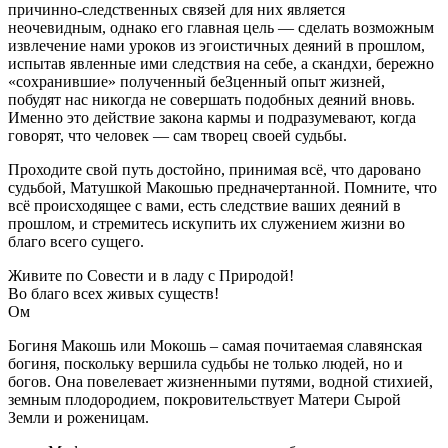
причинно-следственных связей для них является
неочевидным, однако его главная цель — сделать возможным
извлечение нами уроков из эгоистичных деяний в прошлом,
испытав явленные ими следствия на себе, а скандхи, бережно
«сохранившие» полученный беЗценный опыт жизней,
побудят нас никогда не совершать подобных деяний вновь.
Именно это действие закона кармы и подразумевают, когда
говорят, что человек — сам творец своей судьбы.
Проходите свой путь достойно, принимая всё, что даровано
судьбой, Матушкой Макошью предначертанной. Помните, что
всё происходящее с вами, есть следствие ваших деяний в
прошлом, и стремитесь искупить их служением жизни во
благо всего сущего.
Живите по Совести и в ладу с Природой!
Во благо всех живых существ!
Ом
Богиня Макошь или Мокошь – самая почитаемая славянская
богиня, поскольку вершила судьбы не только людей, но и
богов. Она повелевает жизненными путями, водной стихией,
земным плодородием, покровительствует Матери Сырой
Земли и роженицам.