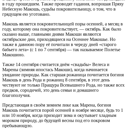
в году прошедшем. Также проводят гадания, вопрошая Пряху
Небесную Макошь, судьбы покровительницу, о том, что в
грядущем ею уготовано.
Макошь является покровительницей поры осенней, а месяц в
году, которому она покровительствует, — октябрь. Как было
сказано выше, главными днями Макоши являются
октябрьские дни, приходящиеся на Осеннее Макошье. Но
также в давнюю пору её почитали в череду дней «старого
бабьего лета» (с 1 по 7 сентября) — так называемое Полетье
Макошино.
Также 14 сентября считается днём «свадьбы» Велеса и
Марены (зимняя ипостась Макоши), когда начинается
увядание природы. Как старшая рожаница почитается богиня
Макошь в день Рода и рожаниц 8 сентября, в этот день
чествуют не только Пращура Всевышнего Рода, но также всех
предков, сородичей, это день семьи и домашнего
благополучия.
Предстающая в своём зимнем лике как Марена, богиня
Макошь почитается порой осенней в ноябре месяце, будь то 1
или 10 ноября, когда приходит зима и окутывает хладным
мороком природу, до будущей весны под его покровом
пребывающую.