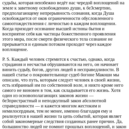
судьбы, которая неизбежно ведёт нас чередой воплощений на
земле к заветному освобождению души, к беЗсмертию,
предполагающему непрерывность сознания, когда Душа
освобождается от оков ограниченности обусловленного
самоотождествления с личностью в каждом воплощении.
Когда приходит осознание высшей истины бытия и
восприятие себя как частицы божественного проявления
этого мира, после смерти физического тела сознание не
прерывается и единым потоком проходит через каждое
воплощение.
P. S. Каждый человек стремится к счастью, однако, когда
страдания и несчастья обрушиваются на него, он начинает
винить судьбу, богов, других людей в несправедливости. В
нашей статье о покровительнице судеб богине Макоши мы
описали, что путь, которым следует человек в своей жизни,
есть избранный им по собственной воле, и никто кроме него
самого не виновен в том, как складывается его жизнь. Хотя
один из основополагающих законов жизни —
беЗпристрастный и неподкупный закон абсолютной
справедливости — и кажется многим жестоким и
немилосердным, тем не менее, именно благодаря ему и
реализуется в нашей жизни та цепь событий, которая являет
собой закономерные следствия созданных ранее причин. Да,
большинство людей не помнит прошлых воплощений, и закон