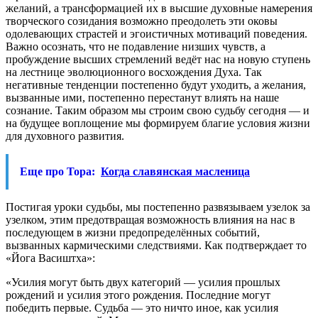
желаний, а трансформацией их в высшие духовные намерения
творческого созидания возможно преодолеть эти оковы
одолевающих страстей и эгоистичных мотиваций поведения.
Важно осознать, что не подавление низших чувств, а
пробуждение высших стремлений ведёт нас на новую ступень
на лестнице эволюционного восхождения Духа. Так
негативные тенденции постепенно будут уходить, а желания,
вызванные ими, постепенно перестанут влиять на наше
сознание. Таким образом мы строим свою судьбу сегодня — и
на будущее воплощение мы формируем благие условия жизни
для духовного развития.
Еще про Тора:
Когда славянская масленица
Постигая уроки судьбы, мы постепенно развязываем узелок за
узелком, этим предотвращая возможность влияния на нас в
последующем в жизни предопределённых событий,
вызванных кармическими следствиями. Как подтверждает то
«Йога Васиштха»:
«Усилия могут быть двух категорий — усилия прошлых
рождений и усилия этого рождения. Последние могут
победить первые. Судьба — это ничто иное, как усилия