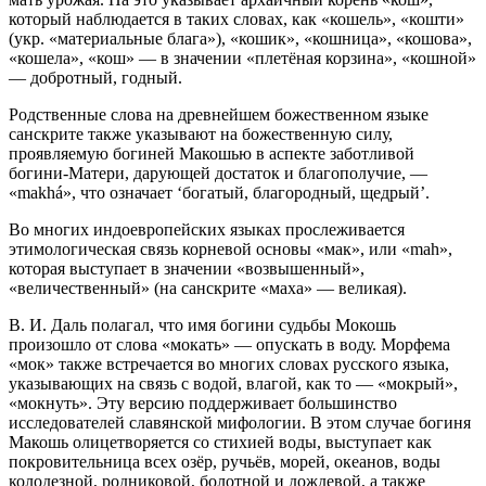
который наблюдается в таких словах, как «кошель», «кошти»
(укр. «материальные блага»), «кошик», «кошница», «кошова»,
«кошела», «кош» — в значении «плетёная корзина», «кошной»
— добротный, годный.
Родственные слова на древнейшем божественном языке
санскрите также указывают на божественную силу,
проявляемую богиней Макошью в аспекте заботливой
богини-Матери, дарующей достаток и благополучие, —
«makhá», что означает ‘богатый, благородный, щедрый’.
Во многих индоевропейских языках прослеживается
этимологическая связь корневой основы «мак», или «mah»,
которая выступает в значении «возвышенный»,
«величественный» (на санскрите «маха» — великая).
В. И. Даль полагал, что имя богини судьбы Мокошь
произошло от слова «мокать» — опускать в воду. Морфема
«мок» также встречается во многих словах русского языка,
указывающих на связь с водой, влагой, как то — «мокрый»,
«мокнуть». Эту версию поддерживает большинство
исследователей славянской мифологии. В этом случае богиня
Макошь олицетворяется со стихией воды, выступает как
покровительница всех озёр, ручьёв, морей, океанов, воды
колодезной, родниковой, болотной и дождевой, а также