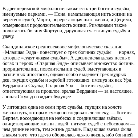
В древнеримской мифологии также есть три богини судьбы,
именуемые парками, — Нона, наматывающая нить жизни на
веретено судеб, Морта, перерезающая нить жизни, и Децима,
отмеряющая продолжительность жизни. Римлянами также
почиталась богиня Фортуна, дарующая счастливую судьбу и
удачу.
Скандинавское средневековое мифологическое сказание
«Младшая Эдда» повествует о трёх богинях судьбы — норнах,
которые «судят людям судьбы». А древнеисландская песнь о
богах и героях «Старшая Эдда» описывает множество богинь-
прорицательниц, повелительниц судеб, выступающих в
различных ипостасях, однако особо выделяет трёх мудрых
дев, ткущих судьбы и жребий готовящих, именуя их как Урд,
Верданди и Скульд. Старшая Урд — богиня судьбы,
ответствующая за прошлое, зрелая Верданди — за настоящее,
а юная Скульд созидает будущее.
У литовцев одна из семи прях судьбы, ткущих на холсте
жизни путь, которым суждено следовать человеку, — богиня
Верпея, восседающая на небесах и соединяющая звёзды,
олицетворяющие жизни людей, нитями судеб с небосводом —
чем длиннее нить, тем жизнь дольше. Падающая звезда была
знаком того, что где-то оборвалась чья-то жизнь, ибо богиней