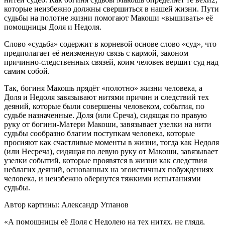
которые неизбежно должны свершиться в нашей жизни. Пути
судьбы на полотне жизни помогают Макоши «вышивать» её
помощницы Доля и Недоля.
Слово «судьба» содержит в корневой основе слово «суд», что
предполагает её неизменную связь с кармой, законом
причинно-следственных связей, коим человек вершит суд над
самим собой.
Так, богиня Макошь прядёт «полотно» жизни человека, а
Доля и Недоля завязывают нитями причин и следствий тех
деяний, которые были совершены человеком, события, по
судьбе назначенные. Доля (или Среча), сидящая по правую
руку от богини-Матери Макоши, завязывает узелки на нити
судьбы сообразно благим поступкам человека, которые
просияют как счастливые моменты в жизни, тогда как Недоля
(или Несреча), сидящая по левую руку от Макоши, завязывает
узелки событий, которые проявятся в жизни как следствия
неблагих деяний, основанных на эгоистичных побуждениях
человека, и неизбежно обернутся тяжкими испытаниями
судьбы.
Автор картины: Александр Угланов
«А помощницы её Доля с Недолею на тех нитях, не глядя,