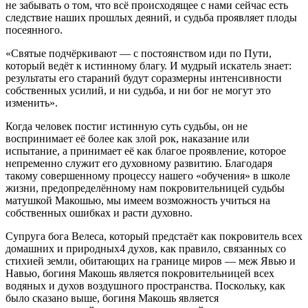
не забывать о том, что всё происходящее с нами сейчас есть
следствие наших прошлых деяний, и судьба проявляет плоды
посеянного.
«Святые подчёркивают — с постоянством иди по Пути,
который ведёт к истинному благу. И мудрый искатель знает:
результаты его стараний будут соразмерны интенсивности
собственных усилий, и ни судьба, и ни бог не могут это
изменить».
Когда человек постиг истинную суть судьбы, он не
воспринимает её более как злой рок, наказание или
испытание, а принимает её как благое проявление, которое
непременно служит его духовному развитию. Благодаря
такому совершенному процессу нашего «обучения» в школе
жизни, предопределённому нам покровительницей судьбы
матушкой Макошью, мы имеем возможность учиться на
собственных ошибках и расти духовно.
Супруга бога Велеса, который предстаёт как покровитель всех
домашних и природных4 духов, как правило, связанных со
стихией земли, обитающих на границе миров — меж Явью и
Навью, богиня Макошь является покровительницей всех
водяных и духов воздушного пространства. Поскольку, как
было сказано выше, богиня Макошь является