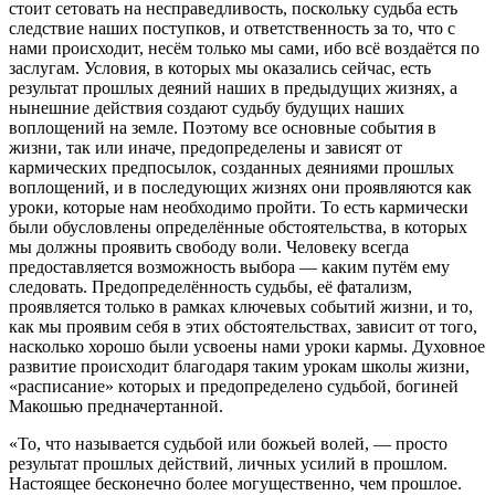
стоит сетовать на несправедливость, поскольку судьба есть
следствие наших поступков, и ответственность за то, что с
нами происходит, несём только мы сами, ибо всё воздаётся по
заслугам. Условия, в которых мы оказались сейчас, есть
результат прошлых деяний наших в предыдущих жизнях, а
нынешние действия создают судьбу будущих наших
воплощений на земле. Поэтому все основные события в
жизни, так или иначе, предопределены и зависят от
кармических предпосылок, созданных деяниями прошлых
воплощений, и в последующих жизнях они проявляются как
уроки, которые нам необходимо пройти. То есть кармически
были обусловлены определённые обстоятельства, в которых
мы должны проявить свободу воли. Человеку всегда
предоставляется возможность выбора — каким путём ему
следовать. Предопределённость судьбы, её фатализм,
проявляется только в рамках ключевых событий жизни, и то,
как мы проявим себя в этих обстоятельствах, зависит от того,
насколько хорошо были усвоены нами уроки кармы. Духовное
развитие происходит благодаря таким урокам школы жизни,
«расписание» которых и предопределено судьбой, богиней
Макошью предначертанной.
«То, что называется судьбой или божьей волей, — просто
результат прошлых действий, личных усилий в прошлом.
Настоящее бесконечно более могущественно, чем прошлое.