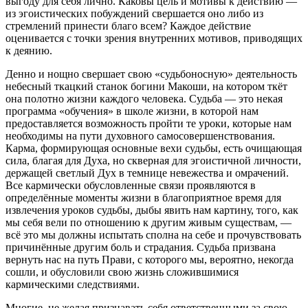
выгоду для себя лично. Каковы цель и мотивы к действию —
из эгоистических побуждений свершается оно либо из
стремлений принести благо всем? Каждое действие
оценивается с точки зрения внутренних мотивов, приводящих
к деянию.
Денно и нощно свершает свою «судьбоносную» деятельность
небесный ткацкий станок богини Макоши, на котором ткёт
она полотно жизни каждого человека. Судьба — это некая
программа «обучения» в школе жизни, в которой нам
предоставляется возможность пройти те уроки, которые нам
необходимы на пути духовного самосовершенствования.
Карма, формирующая основные вехи судьбы, есть очищающая
сила, благая для Духа, но скверная для эгоистичной личности,
держащей светлый Дух в темнице невежества и омрачений.
Все кармически обусловленные связи проявляются в
определённые моменты жизни в благоприятное время для
извлечения уроков судьбы, дыбы явить нам картину, того, как
мы себя вели по отношению к другим живым существам, —
всё это мы должны испытать сполна на себе и прочувствовать
причинённые другим боль и страдания. Судьба призвана
вернуть нас на путь Прави, с которого мы, вероятно, некогда
сошли, и обусловили свою жизнь сложившимися
кармическими следствиями.
Многие, не желая признавать себя ответственными за свою