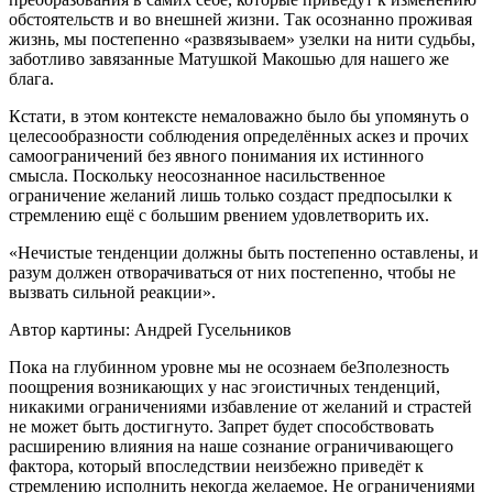
обстоятельств и во внешней жизни. Так осознанно проживая
жизнь, мы постепенно «развязываем» узелки на нити судьбы,
заботливо завязанные Матушкой Макошью для нашего же
блага.
Кстати, в этом контексте немаловажно было бы упомянуть о
целесообразности соблюдения определённых аскез и прочих
самоограничений без явного понимания их истинного
смысла. Поскольку неосознанное насильственное
ограничение желаний лишь только создаст предпосылки к
стремлению ещё с большим рвением удовлетворить их.
«Нечистые тенденции должны быть постепенно оставлены, и
разум должен отворачиваться от них постепенно, чтобы не
вызвать сильной реакции».
Автор картины: Андрей Гусельников
Пока на глубинном уровне мы не осознаем беЗполезность
поощрения возникающих у нас эгоистичных тенденций,
никакими ограничениями избавление от желаний и страстей
не может быть достигнуто. Запрет будет способствовать
расширению влияния на наше сознание ограничивающего
фактора, который впоследствии неизбежно приведёт к
стремлению исполнить некогда желаемое. Не ограничениями