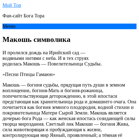
Мой Тор
Фан-сайт Бога Тора
Меню
Макошь символика
И пролился дождь на Ирийский сад —
водяными нитями с неба. И в тех струях
родилась Макошь — Повелительница Судьбы.
«Песни Птицы Гамаюн»
Макошь — богиня судьбы, прядущая путь души в земном
воплощении, богиня-Мать и богиня-рожаница,
попечительствующая деторождению, в этой ипостаси
предстающая как хранительница рода и домашнего очага. Она
почитается как богиня земного плодородия, водной стихии и
покровительница Матери Сырой Земли. Макошь является
дочерью бога Рода — как женская ипостась созидающей силы
творца мироздания. Светлый лик Макоши — богиня Жива,
сила животворящая и пробуждающая к жизни,
контролирующая мир Явный, проявленный; а тёмная её