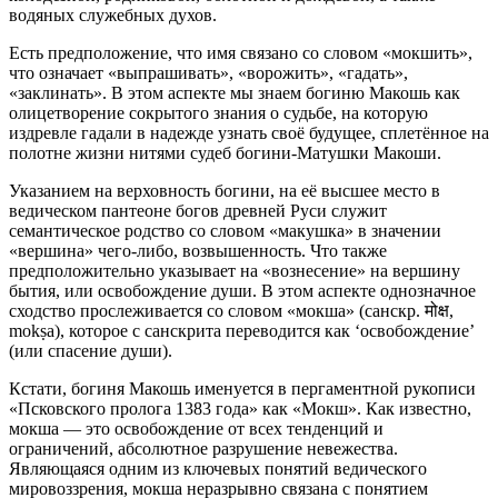
водяных служебных духов.
Есть предположение, что имя связано со словом «мокшить»,
что означает «выпрашивать», «ворожить», «гадать»,
«заклинать». В этом аспекте мы знаем богиню Макошь как
олицетворение сокрытого знания о судьбе, на которую
издревле гадали в надежде узнать своё будущее, сплетённое на
полотне жизни нитями судеб богини-Матушки Макоши.
Указанием на верховность богини, на её высшее место в
ведическом пантеоне богов древней Руси служит
семантическое родство со словом «макушка» в значении
«вершина» чего-либо, возвышенность. Что также
предположительно указывает на «вознесение» на вершину
бытия, или освобождение души. В этом аспекте однозначное
сходство прослеживается со словом «мокша» (санскр. मोक्ष,
mokṣa), которое с санскрита переводится как ‘освобождение’
(или спасение души).
Кстати, богиня Макошь именуется в пергаментной рукописи
«Псковского пролога 1383 года» как «Мокш». Как известно,
мокша — это освобождение от всех тенденций и
ограничений, абсолютное разрушение невежества.
Являющаяся одним из ключевых понятий ведического
мировоззрения, мокша неразрывно связана с понятием