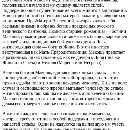
положившая начало всему сущему, является силой,
поддерживающей существование всего живого в мироздании.
Наши предки особо почитали матерей-рожаниц, являющихся
ипостасями Пра-Матери Вселенной, которая являет себя
разными ликами в образах богинь прекрасных русского
ведического пантеона. Помимо старшей рожаницы — богини
Макоши, рожаницами являются также мать богов Сварожичей
и людей Лада, породившая беЗтелесных духов Леля,
жизнеродящая сила — богиня Жива. В этой ипостаси,
выступающая как Мать-Прародительница, Макошь предстаёт
в различных ликах (явленных как её дочери): Доля (она же
Жива или Среча) и Недоля (Марена или Несреча).
Великая богиня Макошь, единая в двух ликах своих — как
воплощение двойственной женской природы, сплетает из
пряжи судьбы полотно жизни каждому человеку. И не по воле
случая и беспощадного жребия выпадает человеку по судьбе
жизнь прожить так, как им не желаемо, а по велению богини
Макоши исполняется закон воздаяния, который каждому по
делам его отмеряет счастье и горе в жизни испытать.
В жизни каждого человека возникают такие моменты,
которые требуют от него особой выдержки в преодолении
напастей судьбы. Одни не жалуются на выпавшую им участь,
памятуя о том, что всё явлено следствием их деяний и