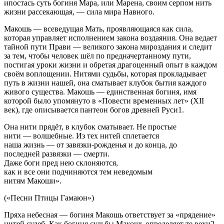
ипостась суть богиня Мара, или Марена, своим серпом нить
жизни рассекающая, — сила мира Навного.
Макошь — всеведущая Мать, проявляющаяся как сила,
которая управляет исполнением закона воздаяния. Она ведает
тайной пути Прави — великого закона мироздания и следит
за тем, чтобы человек шёл по предначертанному пути,
постигая уроки жизни и обретая драгоценный опыт в каждом
своём воплощении. Нитями судьбы, которая прокладывает
путь в жизни нашей, она сматывает клубок бытия каждого
живого существа. Макошь — единственная богиня, имя
которой было упомянуто в «Повести временных лет» (XII
век), где описывается пантеон богов древней Руси1.
Она нити прядёт, в клубок сматывает. Не простые
нити — волшебные. Из тех нитей сплетается
наша жизнь — от завязки-рожденья и до конца, до
последней развязки — смерти.
Даже боги пред нею склоняются,
как и все они подчиняются тем неведомым
нитям Макоши».
(«Песни Птицы Гамаюн»)
Пряха небесная — богиня Макошь ответствует за «прядение»
нитей судеб. Как богиня судьбы Макошь определяет те вехи2,