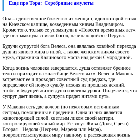
Еще про Тора:
Серебряные амулеты
Она – единственное божество из женщин, идол которой стоял
на Киевском капище, возведенным князем Владимиром.
Кроме того, только ее упомянули в «Повести временных лет»,
где она замкнула список богов, начинающийся с Перуна.
Будучи супругой бога Велеса, она являлась хозяйкой перехода
душ из явного мира в иной, а также женским ликом своего
мужа, стражника Калинового моста над рекой Смородиной.
Когда жизнь человека завершается, душа оставляет бренное
тело и приходит на «пастбище Велесовых». Велес и Макошь
встречают ее и проводят совестный суд предков, где
определяют ей новую судьбу, исходя из прошлых деяний,
чтобы в будущей жизни душа извлекла уроки. Получается, что
супруг дает жизнь, а супруга прядет нитями путь.
У Макоши есть две дочери (по некоторым источникам
сестры), помощницы в прядении. Одна из них является
животворящей силой, светлым ликом своей матери,
контролируюшей явный мир. Ее зовут Жива (Доля, Среча).
Вторая – Недоля (Несреча, Марена или Мара),
покровительствующая миру навному и рассекающая жизнь