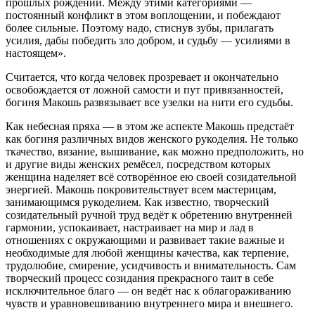
прошлых рождений. Между этими категориями —
постоянный конфликт в этом воплощении, и побеждают
более сильные. Поэтому надо, стиснув зубы, прилагать
усилия, дабы победить зло добром, и судьбу — усилиями в
настоящем».
Считается, что когда человек прозревает и окончательно
освобождается от ложной самости и пут привязанностей,
богиня Макошь развязывает все узелки на нити его судьбы.
Как небесная пряха — в этом же аспекте Макошь предстаёт
как богиня различных видов женского рукоделия. Не только
ткачество, вязание, вышивание, как можно предположить, но
и другие виды женских ремёсел, посредством которых
женщина наделяет всё сотворённое ею своей созидательной
энергией. Макошь покровительствует всем мастерицам,
занимающимся рукоделием. Как известно, творческий
созидательный ручной труд ведёт к обретению внутренней
гармонии, успокаивает, настраивает на мир и лад в
отношениях с окружающими и развивает такие важные и
необходимые для любой женщины качества, как терпение,
трудолюбие, смирение, усидчивость и внимательность. Сам
творческий процесс созидания прекрасного таит в себе
исключительное благо — он ведёт нас к облагораживанию
чувств и уравновешиванию внутреннего мира и внешнего.