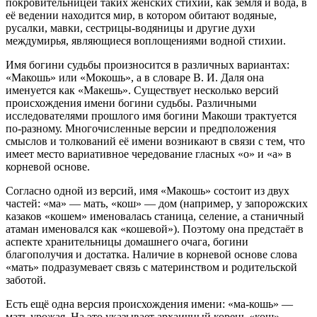
покровительницей таких женских стихий, как земля и вода, в
её ведении находится мир, в котором обитают водяные,
русалки, мавки, сестрицы-водяницы и другие духи
междумирья, являющиеся воплощениями водной стихии.
Имя богини судьбы произносится в различных вариантах:
«Макошь» или «Мокошь», а в словаре В. И. Даля она
именуется как «Макешь». Существует несколько версий
происхождения имени богини судьбы. Различными
исследователями прошлого имя богини Макоши трактуется
по-разному. Многочисленные версии и предположения
смыслов и толкований её имени возникают в связи с тем, что
имеет место вариативное чередование гласных «о» и «а» в
корневой основе.
Согласно одной из версий, имя «Макошь» состоит из двух
частей: «ма» — мать, «кош» — дом (например, у запорожских
казаков «кошем» именовалась станица, селение, а станичный
атаман именовался как «кошевой»). Поэтому она предстаёт в
аспекте хранительницы домашнего очага, богини
благополучия и достатка. Наличие в корневой основе слова
«мать» подразумевает связь с материнством и родительской
заботой.
Есть ещё одна версия происхождения имени: «ма-кошь» —
мать урожая. На это указывает архаичный корень «кош»,