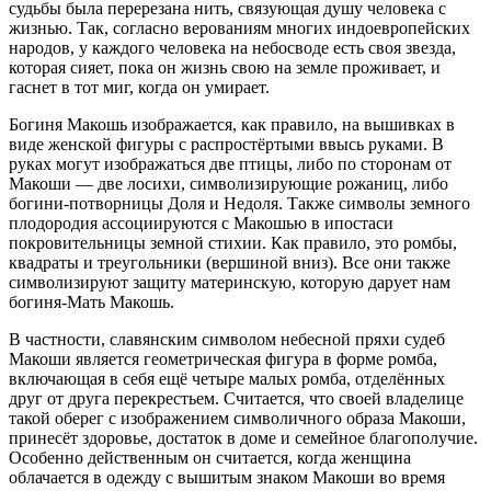
судьбы была перерезана нить, связующая душу человека с
жизнью. Так, согласно верованиям многих индоевропейских
народов, у каждого человека на небосводе есть своя звезда,
которая сияет, пока он жизнь свою на земле проживает, и
гаснет в тот миг, когда он умирает.
Богиня Макошь изображается, как правило, на вышивках в
виде женской фигуры с распростёртыми ввысь руками. В
руках могут изображаться две птицы, либо по сторонам от
Макоши — две лосихи, символизирующие рожаниц, либо
богини-потворницы Доля и Недоля. Также символы земного
плодородия ассоциируются с Макошью в ипостаси
покровительницы земной стихии. Как правило, это ромбы,
квадраты и треугольники (вершиной вниз). Все они также
символизируют защиту материнскую, которую дарует нам
богиня-Мать Макошь.
В частности, славянским символом небесной пряхи судеб
Макоши является геометрическая фигура в форме ромба,
включающая в себя ещё четыре малых ромба, отделённых
друг от друга перекрестьем. Считается, что своей владелице
такой оберег с изображением символичного образа Макоши,
принесёт здоровье, достаток в доме и семейное благополучие.
Особенно действенным он считается, когда женщина
облачается в одежду с вышитым знаком Макоши во время