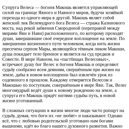
Супруга Велеса — богиня Макошь является управляющей
силой на границе Явного и Навного миров, будучи хозяйкой
перехода из одного мира в другой. Макошь являет собой
женский лик Велемудрого бога Велеса — стража Калинового
моста, над рекой забвения Смородиной (переправой между
мирами Яви и Нави) расположенного, по которому проходят
души, завершившие своё очередное воплощение на земле. По
завершении жизненного пути человеком, когда нить жизни
пресечена серпом Мары, являющейся тёмным ликом Макоши,
душа покидает тело бренное и является на суд предков и
Совести. В мире Навном, на «пастбищах Велесовых»,
встречают душу бог Велес и богиня Макошь и определяют
судьбу сообразно всем деяниям, свершённым при жизни на
земле, дабы в новом воплощении был извлечён урок из
содеянного в прошлом. Каждому отмеряется Велесом и
Макошью по поступкам, совершённым в мире Яви. Так, Велес
многомудрый ведёт души к новому рождению на земле, а
супруга его Макошь прядёт нитями судьбы путь, в новой
жизни уготованный.
В сложных ситуациях в жизни многие люди часто ропщут на
судьбу, думая, что боги их «не любят» и наказывают. Однако
всё, что с любовью родительской уготовано нам богами
вышними, идёт во благо нашего духовного развития. Важно