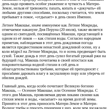
день надо проявить особое уважение и чуткость к Матери-
Земле, нельзя её тревожить: пахать, копать и «докучать» ей
любыми другими способами, поскольку считается, что земля
пребывает в покое, «отдыхает» в день своих Именин.
Летнее Макошье, иначе именуемое как Летние Мокриды,
отмечаемое накануне Дня Перуна (20 июля), также является
одним из святодней, посвящённых Макоши, предстающей в
одном из её ликов — как стихия воды. Согласно народным
приметам, наблюдаемая в этот день дождливая погода
является предвестником ненастной дождливой осени, ну а
коли вёдро3 на Летние Мокриды, то и осень предвещает быть
сухой. Также дождь в этот день сулил богатый урожай ржи на
будущий год. Макошь почитаема в своей ипостаси как
покровительница водной стихии в сей день и
облагодетельствована требами, которые ей преподносят с
просьбами даровать влагу в засушливую пору или уберечь от
обилия дождей.
Главный день, когда особо почитают Великую богиню
Макошь, — Осеннее Макошье, или Осенние Мокриды. С
этого дня Макошь, проявляемая двумя ликами своими как
стихия земли и воды, «засыпает» на время долгой зимы.
Принято в этот день приносить Матери-Земле и Матери-
Водице требы и просить прощения у них, коли чем досаждали