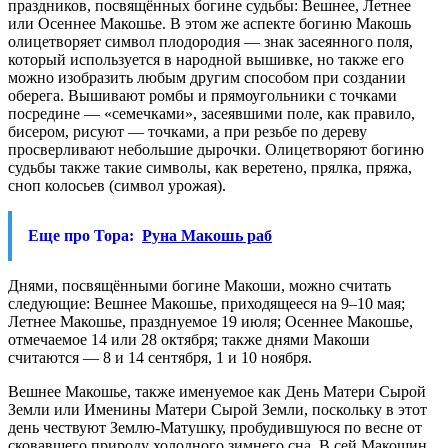
праздников, посвящённых богине судьбы: Вешнее, Летнее
или Осеннее Макошье. В этом же аспекте богиню Макошь
олицетворяет символ плодородия — знак засеянного поля,
который используется в народной вышивке, но также его
можно изобразить любым другим способом при создании
оберега. Вышивают ромбы и прямоугольники с точками
посредине — «семечками», засеявшими поле, как правило,
бисером, рисуют — точками, а при резьбе по дереву
просверливают небольшие дырочки. Олицетворяют богиню
судьбы также такие символы, как веретено, прялка, пряжа,
сноп колосьев (символ урожая).
Еще про Тора:
Руна Макошь раб
Днями, посвящёнными богине Макоши, можно считать
следующие: Вешнее Макошье, приходящееся на 9–10 мая;
Летнее Макошье, празднуемое 19 июля; Осеннее Макошье,
отмечаемое 14 или 28 октября; также днями Макоши
считаются — 8 и 14 сентября, 1 и 10 ноября.
Вешнее Макошье, также именуемое как День Матери Сырой
Земли или Именины Матери Сырой Земли, поскольку в этот
день чествуют Землю-Матушку, пробудившуюся по весне от
сковавшего природу холодного зимнего сна. В сей Макошин