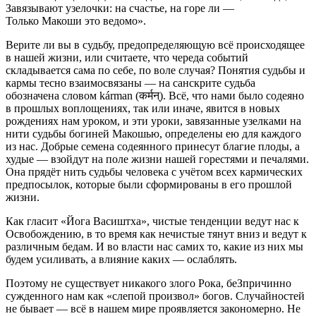
Завязывают узелочки: на счастье, на горе ли —
Только Макоши это ведомо».
Верите ли вы в судьбу, предопределяющую всё происходящее
в нашей жизни, или считаете, что череда событий
складывается сама по себе, по воле случая? Понятия судьбы и
кармы тесно взаимосвязаны — на санскрите судьба
обозначена словом kárman (कर्मन्). Всё, что нами было содеяно
в прошлых воплощениях, так или иначе, явится в новых
рождениях нам уроком, и эти уроки, завязанные узелками на
нити судьбы богиней Макошью, определены ею для каждого
из нас. Добрые семена содеянного принесут благие плоды, а
худые — взойдут на поле жизни нашей горестями и печалями.
Она прядёт нить судьбы человека с учётом всех кармических
предпосылок, которые были сформированы в его прошлой
жизни.
Как гласит «Йога Васиштха», чистые тенденции ведут нас к
Освобождению, в то время как нечистые тянут вниз и ведут к
различным бедам. И во власти нас самих то, какие из них мы
будем усиливать, а влияние каких — ослаблять.
Поэтому не существует никакого злого Рока, беЗпричинно
сужденного нам как «слепой произвол» богов. Случайностей
не бывает — всё в нашем мире проявляется закономерно. Не