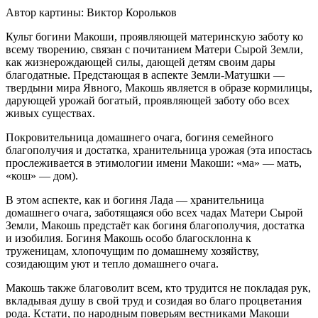
Автор картины: Виктор Корольков
Культ богини Макоши, проявляющей материнскую заботу ко
всему творению, связан с почитанием Матери Сырой Земли,
как жизнерождающей силы, дающей детям своим дары
благодатные. Предстающая в аспекте Земли-Матушки —
твердыни мира Явного, Макошь является в образе кормилицы,
дарующей урожай богатый, проявляющей заботу обо всех
живых существах.
Покровительница домашнего очага, богиня семейного
благополучия и достатка, хранительница урожая (эта ипостась
прослеживается в этимологии имени Макоши: «ма» — мать,
«кош» — дом).
В этом аспекте, как и богиня Лада — хранительница
домашнего очага, заботящаяся обо всех чадах Матери Сырой
Земли, Макошь предстаёт как богиня благополучия, достатка
и изобилия. Богиня Макошь особо благосклонна к
труженицам, хлопочущим по домашнему хозяйству,
созидающим уют и тепло домашнего очага.
Макошь также благоволит всем, кто трудится не покладая рук,
вкладывая душу в свой труд и созидая во благо процветания
рода. Кстати, по народным поверьям вестниками Макоши