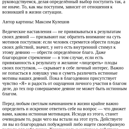
руководствуемся, делая определённый выбор поступить так, а
не иначе. То, как мы поступим, зависит от отношения к
возникшей в жизни ситуации.
Автор картины: Максим Кулешов
Ведические наставления — не привязываться к результатам
своих деяний — призывают нас обратить внимание на суть
мотивов поступков: если человек стремится обрести плоды
своих действий, значит, у него есть внутренний стимул к
этому деянию — обрести определённое благо. Даже
благородное стремление — в том случае, если есть
привязанность к результату и желание «лицезреть» плоды
своих поступков, — скрывает в себе личный интерес. Важно
не попасться в ловушку ума и суметь различить истинные
мотивы наших деяний. Пока в благодеянии присутствует
чувство «Я» и радость от ощущения личного участия в благом
деле, до тех пор совершаемое деяние не может быть истинным
благом.
Перед любым светлым начинанием в жизни крайне важно
определить и искренне ответить себе на вопрос — что движет
вами, какова истинная мотивация. Исходя из этого, станет
очевидным то, ради чего вы встали на этот путь. Действуете
ли вы из благородных побуждений либо ищете своеобразную