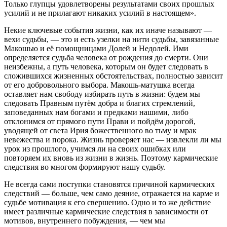
Только глупцы удовлетворены результатами своих прошлых
усилий и не прилагают никаких усилий в настоящем».
Некие ключевые события жизни, как их иначе называют —
вехи судьбы, — это и есть узелки на нити судьбы, завязанные
Макошью и её помощницами Долей и Недолей. Ими
определяется судьба человека от рождения до смерти. Они
неизбежны, а путь человека, которым он будет следовать в
сложившихся жизненных обстоятельствах, полностью зависит
от его добровольного выбора. Макошь-матушка всегда
оставляет нам свободу избирать путь в жизни: будем мы
следовать Правным путём добра и благих стремлений,
заповеданных нам богами и предками нашими, либо
отклонимся от прямого пути Прави и пойдём дорогой,
уводящей от света Ирия божественного во тьму и мрак
невежества и порока. Жизнь проверяет нас — извлекли ли мы
урок из прошлого, учимся ли на своих ошибках или
повторяем их вновь из жизни в жизнь. Поэтому кармические
следствия во многом формируют нашу судьбу.
Не всегда сами поступки становятся причиной кармических
следствий — больше, чем само деяние, отражается на карме и
судьбе мотивация к его свершению. Одно и то же действие
имеет различные кармические следствия в зависимости от
мотивов, внутреннего побуждения, — чем мы