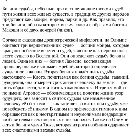
Богини судьбы, небесные пряхи, сплетающие нитями судеб
пути жизни всех живых существ, в традициях других народов
предстают как: мойры, норны, парки и др. Как правило, это
три богини, образы которых весьма схожи с образами богини
Макоши и её двух дочерей (ликов).
Согласно сказаниям древнегреческой мифологии, на Олимпе
обитают три вершительницы судеб — богини мойры, которые
вращают небесное веретено судеб, явленное как первооснова
всего сущего во Вселенной. Они определяют судьбу богов и
людей. Одна из них — богиня Лахесис, воспевающая
прошлое, она же вынимает жребий, который определяет
сужденное в жизни. Вторая богиня прядёт нить судьбы
настоящего — Клото, почитаемая как богиня судьбы, гаданий,
рукоделия, она отмеряет срок жизни человеку на земле — где
нить обрывается, там и жизнь заканчивается. И третья мойра
по имени Атропос — обозначающая на полотне жизни узор
будущего, она заносит в свиток судьбы всё назначенное
человеку её сёстрами — как запишет в свиток она судьбу, уже
не избежать её никому. В одном из орфических гимнов к ним
обращаются как к неотвратимым и неумолимым вседарящим
«избавителям всех смертных в несчастьях». Также на Олимпе
есть и богиня удачи Тюхэ, которая из рога изобилия одаривает
всех счастливыми вехами судьбы.