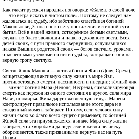
Как гласит русская народная поговорка: «Жалеть о своей доле
— что ветра искать в чистом поле». Поэтому не следует нам
жаловаться на судьбу, ибо заботливо сплетённая богиней
Макошью ведёт она нас к свету постижения истинной сути
бытия. Всё в нашей жизни, сотворённое богами светлыми,
служит во благо эволюции и нашего духовного роста. Всех
детей своих, с пути правного свернувших, ослушавшихся
наказа Вышних родителей своих — богов светлых, уроками,
отмеченными узелками на нити судьбы, возвращают они на
верную тропу светлую.
Светлый лик Макоши — летняя богиня Жива (Доля, Среча),
олицетворяющая активную силу жизни в мире Яви,
противостоящую смерти, пассивности и инерции; тёмный лик
— зимняя богиня Мара (Недоля, Несреча), символизирующая
смерть как переход из одного состояния в другое, сила мира
Нави, иномирья. Жива дарует жизненную силу, а Марена
контролирует правильное использование этого дара и в
сужденный момент забирает. Потому, если человек силу
жизни свою во благо всего сущего применяет, то богиней
Живой сила эта приумножается, а иначе Мара силу жизни
забирает, что хворобами да недугами в жизни человеку
оборачивается, также призванными вернуть нас на путь
Прави.