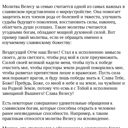
Молитва Велесу за семью считается одной из самых важных в
славянском представлении о мироустройстве. Она помогает
защитить всех членов рода от болезней и тяжести, улучшить
судьбы будущего поколения, восстановить силы, наконец,
облегчить души усопших. Такие молитвы считаются
угодными богам, обладают мощной духовной силой. Вот
пример такой молитвы, если ее обращать именно к
изучаемому славянскому божеству:
Вездесущий Отче наш Велес! Стал я к исполнению замысла
своего, дела светлого, чтобы род мой в силе приумножить.
Силой своей великой надели меня, чтобы путь к победе
очистить мог, чтобы просторы земли родной покорились мне,
чтобы разметал препятствия лихие и вражеские. Пусть сила
моя поражает врагов, и буду лишь победы знать я. Слава Тебе,
Боже! Пребудь, Боже, со мной в небе и на земле, на чужбине и
на Родной Земле, потому что есмь я с Тобой в исполнении
завещаний Вышнего! Слава Велесу!
Есть некоторые совершенно удивительные обращения к
славянским богам, которые способны открыть в человеке
ранее неизведанные способности. Например, к таким
практикам относится молитва Велесу на ясновидение.