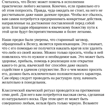
Считалось, что Велес может помочь в исполнении
практически любого желания. Конечно, если правильно его
об этом попросить. Правда, чуда ожидать не стоит, на него не
рассчитывали даже наши далекие предки. Чтобы все сбылось,
вам самим потребуется предпринимать конкретные действия,
направленные на достижение поставленной перед собой
цели. Благодаря обращению к языческому божеству пути к
этой цели будут беспрепятственными и более легкими.
Наши предки были уверены, что старинный заговор,
обращенный к Велесу, является привлекающим. Это означает,
что с его помощью не получится наказать врагов или удалить
что-либо из своей жизни. Можно только просить, чтобы в ней
появлялось что-то нужное и необходимое вам. Это может быть
здоровье, прибыль, помощь в реализации или открытии
какого-то дела, языческий бог способен даже оказать
содействие в удачном супружестве. Все о чем можно просить
его, должно быть исключительно положительного характера.
Сам обряд следует проводить на растущую луну, начинать
желательно в понедельник.
Классический языческий ритуал проводится на протяжении
семи дней. Для него вам потребуется высокая свеча, сделанная
из натурального воска. При этом цвет ее может быть
совершенно любым, нельзя брать только черную. Возьмите