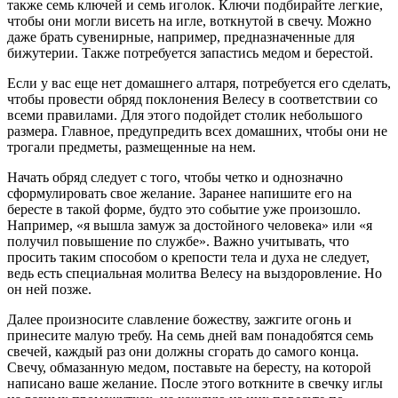
также семь ключей и семь иголок. Ключи подбирайте легкие,
чтобы они могли висеть на игле, воткнутой в свечу. Можно
даже брать сувенирные, например, предназначенные для
бижутерии. Также потребуется запастись медом и берестой.
Если у вас еще нет домашнего алтаря, потребуется его сделать,
чтобы провести обряд поклонения Велесу в соответствии со
всеми правилами. Для этого подойдет столик небольшого
размера. Главное, предупредить всех домашних, чтобы они не
трогали предметы, размещенные на нем.
Начать обряд следует с того, чтобы четко и однозначно
сформулировать свое желание. Заранее напишите его на
бересте в такой форме, будто это событие уже произошло.
Например, «я вышла замуж за достойного человека» или «я
получил повышение по службе». Важно учитывать, что
просить таким способом о крепости тела и духа не следует,
ведь есть специальная молитва Велесу на выздоровление. Но
он ней позже.
Далее произносите славление божеству, зажгите огонь и
принесите малую требу. На семь дней вам понадобятся семь
свечей, каждый раз они должны сгорать до самого конца.
Свечу, обмазанную медом, поставьте на бересту, на которой
написано ваше желание. После этого воткните в свечку иглы