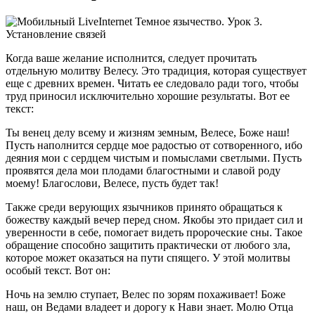
Когда ваше желание исполнится, следует прочитать
отдельную молитву Велесу. Это традиция, которая существует
еще с древних времен. Читать ее следовало ради того, чтобы
труд приносил исключительно хорошие результаты. Вот ее
текст:
Ты венец делу всему и жизням земным, Велесе, Боже наш!
Пусть наполнится сердце мое радостью от сотворенного, ибо
деяния мои с сердцем чистым и помыслами светлыми. Пусть
проявятся дела мои плодами благостными и славой роду
моему! Благослови, Велесе, пусть будет так!
Также среди верующих язычников принято обращаться к
божеству каждый вечер перед сном. Якобы это придает сил и
уверенности в себе, помогает видеть пророческие сны. Такое
обращение способно защитить практически от любого зла,
которое может оказаться на пути спящего. У этой молитвы
особый текст. Вот он:
Ночь на землю ступает, Велес по зорям похаживает! Боже
наш, он Ведами владеет и дорогу к Нави знает. Молю Отца