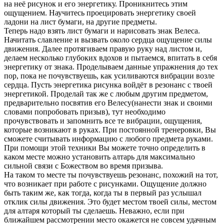
на неё рисунок и его энергетику. Проникнитесь этим
ощущением. Научитесь проецировать энергетику своей
ладони на лист бумаги, на другие предметы.
Теперь надо взять лист бумаги и нарисовать знак Велеса.
Начитать славление и вызвать около сердца ощущение силы
движения. Далее протягиваем правую руку над листом и,
делаем несколько глубоких вдохов и пытаемся, впитать в себя
энергетику от знака. Проделываем данные упражнения до тех
пор, пока не почувствуешь, как усиливаются вибрации возле
сердца. Пусть энергетика рисунка войдёт в резонанс с твоей
энергетикой. Проделай так же с любым другим предметом,
предварительно посвятив его Велесу(нанести знак и своими
словами попробовать призыв), тут необходимо
прочувствовать и запомнить все те вибрации, ощущения,
которые возникают в руках. При постоянной тренеровки, Вы
сможете считывать информацию с любого предмета руками.
При помощи этой техники Вы можете точно определить в
каком месте можно установить алтарь для максимально
сильной связи с Божеством во время призыва.
На таком то месте ты почувствуешь резонанс, похожий на тот,
что возникает при работе с рисунками. Ощущение должно
быть таким же, как тогда, когда ты в первый раз услышал
отклик силы движения. Это будет местом твоей силы, местом
для алтаря который ты сделаешь. Неважно, если при
ближайшем рассмотрении место окажется не совсем удачным