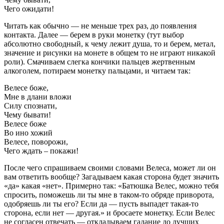
Чего ожидати!
Читать как обычно — не меньше трех раз, до появления
контакта. Далее — берем в руки монетку (тут выбор
абсолютно свободный, к чему лежит душа, то и берем, метал,
значение и рисунки на монете в общем то не играют никакой
роли). Смачиваем слегка кончики пальцев жертвенным
алкоголем, потираем монетку пальцами, и читаем так:
Велесе боже,
Мне в длани вложи
Силу спознати,
Чему бывати!
Велесе боже
Во ино хожий
Велесе, поворожи,
Чего ждать – покажи!
После чего спрашиваем своими словами Велеса, может ли он
вам ответить вообще? Загадываем какая сторона будет значить
«да» какая «нет». Примерно так: «Батюшка Велес, можно тебя
спросить, поможешь ли ты мне в таком-то обряде приворота,
одобряешь ли ты его? Если да — пусть выпадет такая-то
сторона, если нет — другая.» и бросаете монетку. Если Велес
не согласен отвечать — откладываем гадание до лучших