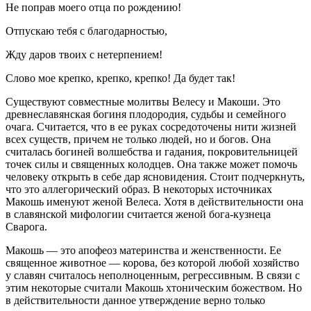
Не поправ моего отца по рождению!
Отпускаю тебя с благодарностью,
Жду даров твоих с нетерпением!
Слово мое крепко, крепко, крепко! Да будет так!
Существуют совместные молитвы Велесу и Макоши. Это
древнеславянская богиня плодородия, судьбы и семейного
очага. Считается, что в ее руках сосредоточены нити жизней
всех существ, причем не только людей, но и богов. Она
считалась богиней волшебства и гадания, покровительницей
точек силы и священных колодцев. Она также может помочь
человеку открыть в себе дар ясновидения. Стоит подчеркнуть,
что это аллегорический образ. В некоторых источниках
Макошь именуют женой Велеса. Хотя в действительности она
в славянской мифологии считается женой бога-кузнеца
Сварога.
Макошь — это апофеоз материнства и женственности. Ее
священное животное — корова, без которой любой хозяйство
у славян считалось неполноценным, регрессивным. В связи с
этим некоторые считали Макошь хтоническим божеством. Но
в действительности данное утверждение верно только