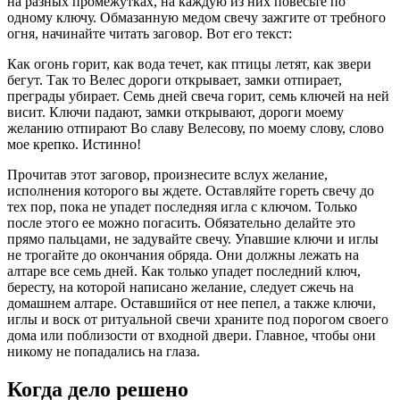
на разных промежутках, на каждую из них повесьте по
одному ключу. Обмазанную медом свечу зажгите от требного
огня, начинайте читать заговор. Вот его текст:
Как огонь горит, как вода течет, как птицы летят, как звери
бегут. Так то Велес дороги открывает, замки отпирает,
преграды убирает. Семь дней свеча горит, семь ключей на ней
висит. Ключи падают, замки открывают, дороги моему
желанию отпирают Во славу Велесову, по моему слову, слово
мое крепко. Истинно!
Прочитав этот заговор, произнесите вслух желание,
исполнения которого вы ждете. Оставляйте гореть свечу до
тех пор, пока не упадет последняя игла с ключом. Только
после этого ее можно погасить. Обязательно делайте это
прямо пальцами, не задувайте свечу. Упавшие ключи и иглы
не трогайте до окончания обряда. Они должны лежать на
алтаре все семь дней. Как только упадет последний ключ,
бересту, на которой написано желание, следует сжечь на
домашнем алтаре. Оставшийся от нее пепел, а также ключи,
иглы и воск от ритуальной свечи храните под порогом своего
дома или поблизости от входной двери. Главное, чтобы они
никому не попадались на глаза.
Когда дело решено