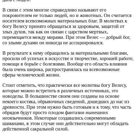
В связи с этим многие справедливо называют его
покровителем не только людей, но и животных. Он считается
носителем всевозможных материальных благ. В молитвах к
богу Велесу принято обращаться за здоровьем, защитой от
злых духов, так как он связан с царством мертвых,
перемещается между мирами. При этом Велес — добрый бог,
со злыми духами он никогда не ассоциировался.
В результате к нему обращались за материальными благами,
просили об успехах в искусстве и творчестве, хорошей работе,
помощи в борьбе с болезнями. Вообще его область влияния
была очень широка, распространялась на всевозможные
сферы человеческой жизни.
Стоит отметить, что практически все молитвы богу Велесу,
которые можно встретить в различных источниках, это
новоделы. В большинстве своем они созданы на основе
некоего костяка, обрывочных сведений, дошедших до нас из
древности. При этом нужно быть готовым и к тому, что часть
обрядов будут просто плодом фантазии нынешних
неоязычников. Некоторые создавались современными
шаманами, в этом случае они действительно могут обладать
действенной сакральной силой.