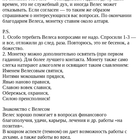
времен, это не служебный дух, и иногда Велес может
отказывать. Если согласен — то таким же образом
спрашиваем о интересующихся вас вопросах. По окончании
благодарим Велеса, монетку ставим около алтаря.
P.S.
1. Особо теребить Велеса вопросами не надо. Спросили 1-3 —
и все, отложили до след. раза. Повторюсь, это не бесенок, а
божество.
2. Монетку можно дополнительно освятить (при первом
гадании). Для более лучшего контакта. Монету также само
слегка натирают алкоголем и освящают таким славлением:
Именем Велесовым святися,
Нитями мокошьими прядися,
Явью наново правися,
Славою вовек славися,
Обережься, охранися,
Силою преисполнися!
Знакомство с Велесом
Велес хорошо помогает в вопросах финансового
благополучия, удачи, карьеры, лечения и др. работы «на
позитив».
В кощном аспекте (темном) он дает возможность работы с
духами, а также работы во вред.