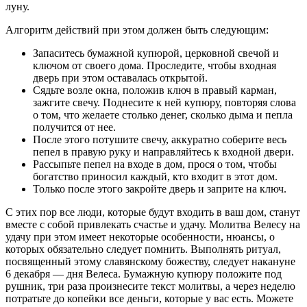
луну.
Алгоритм действий при этом должен быть следующим:
Запаситесь бумажной купюрой, церковной свечой и
ключом от своего дома. Проследите, чтобы входная
дверь при этом оставалась открытой.
Сядьте возле окна, положив ключ в правый карман,
зажгите свечу. Поднесите к ней купюру, повторяя слова
о том, что желаете столько денег, сколько дыма и пепла
получится от нее.
После этого потушите свечу, аккуратно соберите весь
пепел в правую руку и направляйтесь к входной двери.
Рассыпьте пепел на входе в дом, прося о том, чтобы
богатство приносил каждый, кто входит в этот дом.
Только после этого закройте дверь и заприте на ключ.
С этих пор все люди, которые будут входить в ваш дом, станут
вместе с собой привлекать счастье и удачу. Молитва Велесу на
удачу при этом имеет некоторые особенности, нюансы, о
которых обязательно следует помнить. Выполнять ритуал,
посвященный этому славянскому божеству, следует накануне
6 декабря — дня Велеса. Бумажную купюру положите под
рушник, три раза произнесите текст молитвы, а через неделю
потратьте до копейки все деньги, которые у вас есть. Можете