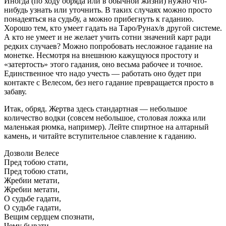
Иногда (по ходу обряда или в обычной жизни) нужно что-
нибудь узнать или уточнить. В таких случаях можно просто
понадеяться на судьбу, а можно прибегнуть к гаданию.
Хорошо тем, кто умеет гадать на Таро/Рунах/в другой системе.
А кто не умеет и не желает учить сотни значений карт ради
редких случаев? Можно попробовать несложное гадание на
монетке. Несмотря на внешнюю кажущуюся простоту и
«затертость» этого гадания, оно весьма рабочее и точное.
Единственное что надо учесть — работать оно будет при
контакте с Велесом, без него гадание превращается просто в
забаву.
Итак, обряд. Жертва здесь стандартная — небольшое
количество водки (совсем небольшое, столовая ложка или
маленькая рюмка, например). Лейте спиртное на алтарный
камень, и читайте вступительное славление к гаданию.
Дозволи Велесе
Пред тобою стати,
Пред тобою стати,
Жребии метати,
Жребии метати,
О судьбе гадати,
О судьбе гадати,
Вещим сердцем спознати,
Чему бывати,