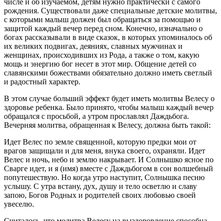
числе и об изучаемом, детям нужно практически с самого
рождения. Существовали даже специальные детские молитвы,
с которыми малыш должен был обращаться за помощью и
защитой каждый вечер перед сном. Конечно, изначально о
богах рассказывали в виде сказок, в которых упоминалось об
их великих подвигах, деяниях, славных мужчинах и
женщинах, происходивших из Рода, а также о том, какую
мощь и энергию бог несет в этот мир. Общение детей со
славянскими божествами обязательно должно иметь светлый
и радостный характер.
В этом случае больший эффект будет иметь молитвы Велесу о
здоровье ребенка. Было принято, чтобы малыш каждый вечер
обращался с просьбой, а утром прославлял Даждьбога.
Вечерняя молитва, обращенная к Велесу, должна быть такой:
Идет Велес по земле священной, которую предки мои от
врагов защищали и для меня, внука своего, охраняли. Идет
Велес и ночь, небо и землю накрывает. И Солнышко ясное по
Сварге идет, и я (имя) вместе с Даждьбогом в сон волшебный
попутешествую. Но когда утро наступит, Солнышка песню
услышу. С утра встану, дух, душу и тело осветлю и славу
запою, Богов Родных и родителей своих любовью своей
увеселю.
Считалось, что молитва Велесу на выздоровление способна