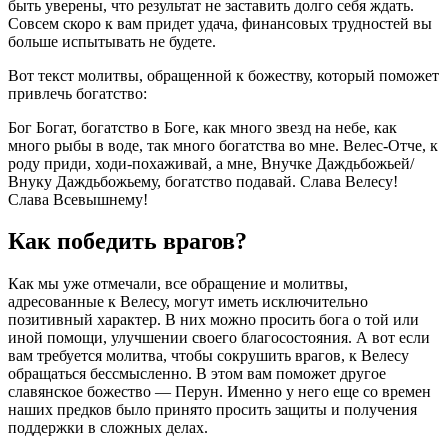
быть уверены, что результат не заставить долго себя ждать.
Совсем скоро к вам придет удача, финансовых трудностей вы
больше испытывать не будете.
Вот текст молитвы, обращенной к божеству, который поможет
привлечь богатство:
Бог Богат, богатство в Боге, как много звезд на небе, как
много рыбы в воде, так много богатства во мне. Велес-Отче, к
роду приди, ходи-похаживай, а мне, Внучке Даждьбожьей/
Внуку Даждьбожьему, богатство подавай. Слава Велесу!
Слава Всевышнему!
Как победить врагов?
Как мы уже отмечали, все обращение и молитвы,
адресованные к Велесу, могут иметь исключительно
позитивный характер. В них можно просить бога о той или
иной помощи, улучшении своего благосостояния. А вот если
вам требуется молитва, чтобы сокрушить врагов, к Велесу
обращаться бессмысленно. В этом вам поможет другое
славянское божество — Перун. Именно у него еще со времен
наших предков было принято просить защиты и получения
поддержки в сложных делах.