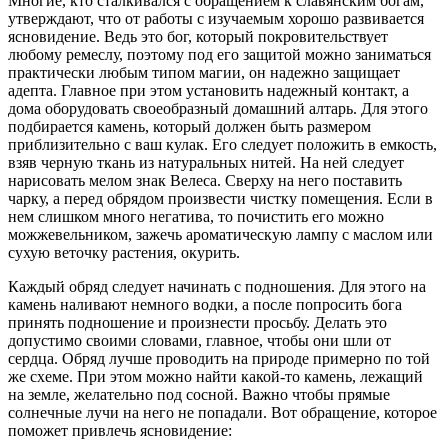
Многие, кто сталкивался с обращением к славянским богам,
утверждают, что от работы с изучаемым хорошо развивается
ясновидение. Ведь это бог, который покровительствует
любому ремеслу, поэтому под его защитой можно заниматься
практически любым типом магии, он надежно защищает
адепта. Главное при этом установить надежный контакт, а
дома оборудовать своеобразный домашний алтарь. Для этого
подбирается камень, который должен быть размером
приблизительно с ваш кулак. Его следует положить в емкость,
взяв черную ткань из натуральных нитей. На ней следует
нарисовать мелом знак Велеса. Сверху на него поставить
чарку, а перед обрядом произвести чистку помещения. Если в
нем слишком много негатива, то почистить его можно
можжевельником, зажечь ароматическую лампу с маслом или
сухую веточку растения, окурить.
Каждый обряд следует начинать с подношения. Для этого на
камень наливают немного водки, а после попросить бога
принять подношение и произнести просьбу. Делать это
допустимо своими словами, главное, чтобы они шли от
сердца. Обряд лучше проводить на природе примерно по той
же схеме. При этом можно найти какой-то камень, лежащий
на земле, желательно под сосной. Важно чтобы прямые
солнечные лучи на него не попадали. Вот обращение, которое
поможет привлечь ясновидение: