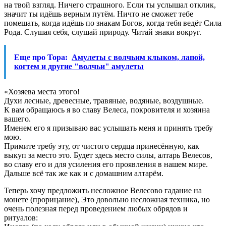
на твой взгляд. Ничего страшного. Если ты услышал отклик,
значит ты идёшь верным путём. Ничто не сможет тебе
помешать, когда идёшь по знакам Богов, когда тебя ведёт Сила
Рода. Слушая себя, слушай природу. Читай знаки вокруг.
Еще про Тора:
Амулеты с волчьим клыком, лапой,
когтем и другие "волчьи" амулеты
«Хозяева места этого!
Духи лесные, древесные, травяные, водяные, воздушные.
К вам обращаюсь я во славу Велеса, покровителя и хозяина
вашего.
Именем его я призываю вас услышать меня и принять требу
мою.
Примите требу эту, от чистого сердца принесённую, как
выкуп за место это. Будет здесь место силы, алтарь Велесов,
во славу его и для усиления его проявления в нашем мире.
Дальше всё так же как и с домашним алтарём.
Теперь хочу предложить несложное Велесово гадание на
монете (прорицание), Это довольно несложная техника, но
очень полезная перед проведением любых обрядов и
ритуалов: