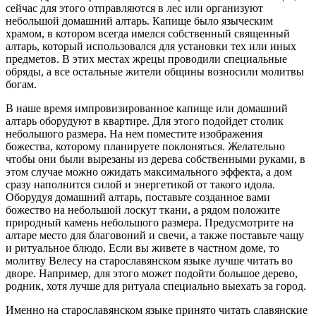
сейчас для этого отправляются в лес или организуют
небольшой домашний алтарь. Капище было языческим
храмом, в котором всегда имелся собственный священный
алтарь, который использовался для установки тех или иных
предметов. В этих местах жрецы проводили специальные
обряды, а все остальные жители общины возносили молитвы
богам.
В наше время импровизированное капище или домашний
алтарь оборудуют в квартире. Для этого подойдет столик
небольшого размера. На нем поместите изображения
божества, которому планируете поклоняться. Желательно
чтобы они были вырезаны из дерева собственными руками, в
этом случае можно ожидать максимального эффекта, а дом
сразу наполнится силой и энергетикой от такого идола.
Оборудуя домашний алтарь, поставьте созданное вами
божество на небольшой лоскут ткани, а рядом положите
природный камень небольшого размера. Предусмотрите на
алтаре место для благовоний и свечи, а также поставьте чащу
и ритуальное блюдо. Если вы живете в частном доме, то
молитву Велесу на старославянском языке лучше читать во
дворе. Например, для этого может подойти большое дерево,
родник, хотя лучше для ритуала специально выехать за город.
Именно на старославянском языке принято читать славянские