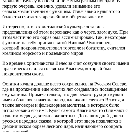
Молитвы Велесу возносили по самым разным поводам. В
первую очередь, конечно, уделяли внимание его
сельскохозяйственным функциям. Изначально культ этого
божества считается древнейшим общеславянским.
Интересно, что в христианской культуре остались
представления об этом персонаже как о черте, злом духе. При
этом частично его образ был ассимилирован. Так, некоторые
функции на себя принял святой Николай Чудотворец,
который покровительствовал торговле и богатству, считался
хозяином морского и подземного миров.
Во времена христианства Велес за счет созвучия своего имени
практически слился со святым Власием, который был
покровителем скота.
Остатки культа дольше всего сохранялись на Русском Севере,
где на протяжении еще многих лет создавались посвященные
ему капища. Примечательно, что для реконструкции культа
имели большое значение народные иконы святого Власия, а
также заговоры и фольклорные молитвы, в которых было
использовано его имя. Культ самого Власия часто сближают с
культом медведя, хозяина животных. До наших дней дошла
русская народная сказка, в которой этот зверь появляется в
демоническом образе лесного царя, начинающего собирать
дань с людей.