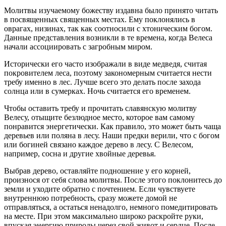
Молитвы изучаемому божеству издавна было принято читать
в посвященных священных местах. Ему поклонялись в
оврагах, низинах, так как соотносили с хтоническим богом.
Данные представления возникли в те времена, когда Велеса
начали ассоциировать с загробным миром.
Исторически его часто изображали в виде медведя, считая
покровителем леса, поэтому закономерным считается нести
требу именно в лес. Лучше всего это делать после захода
солнца или в сумерках. Ночь считается его временем.
Чтобы оставить требу и прочитать славянскую молитву
Велесу, отыщите безлюдное место, которое вам самому
понравится энергетически. Как правило, это может быть чаща
деревьев или поляна в лесу. Наши предки верили, что с богом
или богиней связано каждое дерево в лесу. С Велесом,
например, сосна и другие хвойные деревья.
Выбрав дерево, оставляйте подношение у его корней,
произнося от себя слова молитвы. После этого поклонитесь до
земли и уходите обратно с почтением. Если чувствуете
внутреннюю потребность, сразу можете домой не
отправляться, а остаться ненадолго, немного помедитировать
на месте. При этом максимально широко раскройте руки,
впуская энергию природы через свой живот и сердце. После