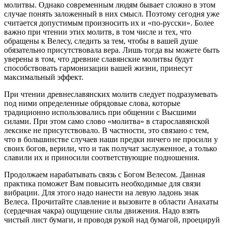
молитвы. Однако современным людям бывает сложно в этом
случае понять заложенный в них смысл. Поэтому сегодня уже
считается допустимым произносить их и «по-русски». Более
важно при чтении этих молитв, в том числе и тех, что
обращены к Велесу, следить за тем, чтобы в вашей душе
обязательно присутствовала вера. Лишь тогда вы можете быть
уверены в том, что древние славянские молитвы будут
способствовать гармонизации вашей жизни, принесут
максимальный эффект.
При чтении древнеславянских молитв следует подразумевать
под ними определенные обрядовые слова, которые
традиционно использовались при общении с Высшими
силами. При этом само слово «молитва» в старославянской
лексике не присутствовало. В частности, это связано с тем,
что в большинстве случаев наши предки ничего не просили у
своих богов, верили, что и так получат заслуженное, а только
славили их и приносили соответствующие подношения.
Продолжаем нарабатывать связь с Богом Велесом. Данная
практика поможет Вам повысить необходимые для связи
вибрации. Для этого надо нанести на левую ладонь знак
Велеса. Прочитайте славление и вызовите в области Анахаты
(сердечная чакра) ощущение силы движения. Надо взять
чистый лист бумаги, и проводя рукой над бумагой, проецируй