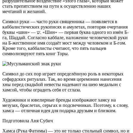
разрушительное воздействие «злого глаза», который может
стать препятствием на пути к осуществлению наших
мечтаний и желаний.
Символ руки — часто руки священника — появляется в
каббалистических рукописях и амулетах, повторяя очертания
буквы «шин» — ש. «Шин» — первая буква одного из имён Б-
га, Шаддай. Согласно каббале, наложение человеческой руки
на Б-жественное имя создаёт мост между человеком и Б-гом.
Кроме того, каббалисты считают, что пять пальцев
символизируют пять книг Торы.
Символ до сих пор играет определённую роль в некоторых
сефардских ритуалах. Так, во время церемонии нанесения
хны перед свадьбой невесты надевают на шею медальон с
хамсой, чтобы оградить себя от сглаза.
Художники и ювелирные бренды изображают хамсу на
мезузах, браслетах, серьгах и подсвечниках. Поэтому, к слову,
хамса — отличная идея для подарка друзьям и близким.
Подготовила Аня Субич
Хамса (Рука Фатимы) — это не только стильный символ, но и