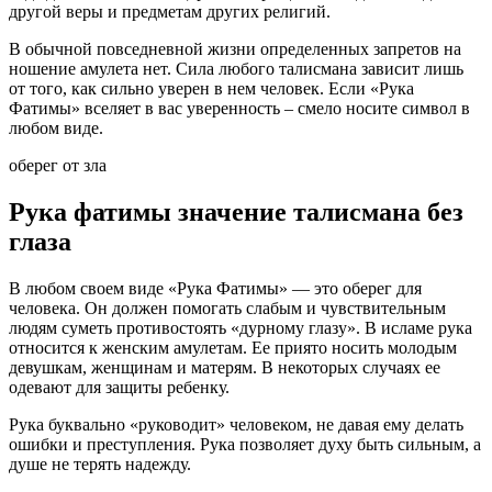
другой веры и предметам других религий.
В обычной повседневной жизни определенных запретов на
ношение амулета нет. Сила любого талисмана зависит лишь
от того, как сильно уверен в нем человек. Если «Рука
Фатимы» вселяет в вас уверенность – смело носите символ в
любом виде.
оберег от зла
Рука фатимы значение талисмана без
глаза
В любом своем виде «Рука Фатимы» — это оберег для
человека. Он должен помогать слабым и чувствительным
людям суметь противостоять «дурному глазу». В исламе рука
относится к женским амулетам. Ее приято носить молодым
девушкам, женщинам и матерям. В некоторых случаях ее
одевают для защиты ребенку.
Рука буквально «руководит» человеком, не давая ему делать
ошибки и преступления. Рука позволяет духу быть сильным, а
душе не терять надежду.