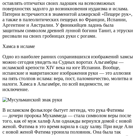
оставлять отпечатки своих ладошек на всевозможных
поверхностях задолго до возникновения иудаизма и ислама.
Пятерни встречаются в знаменитой алжирской «Пещере рук»,
а также в палеолитических пещерах во Франции, Испании,
Аргентине и Австралии. У финикийцев ладонь была
защитным символом древней лунной богини Танит, а этруски
рисовали на своих гробницах руки с рогами.
Хамса в исламе
Одно из наиболее ранних сохранившихся изображений хамсы
можно сегодня увидеть на Судных воротах Альгамбры —
исламской крепости XIV века на юге Испании. Вообще,
испанские и мавританские изображения руки — это аллюзия
на пять столпов ислама: вера, пост, паломничество, молитва и
налоги. Хамса в Альгамбре, по всей видимости, не
исключение.
В исламском фольклоре бытует легенда, что рука Фатимы
— дочери пророка Мухаммеда — стала символом веры после
того, как её муж халиф Али однажды вернулся домой с новой
женой. Фатима в это время варила в саду халву. При виде Али
с новой женой Фатима уронила половник. Она была так