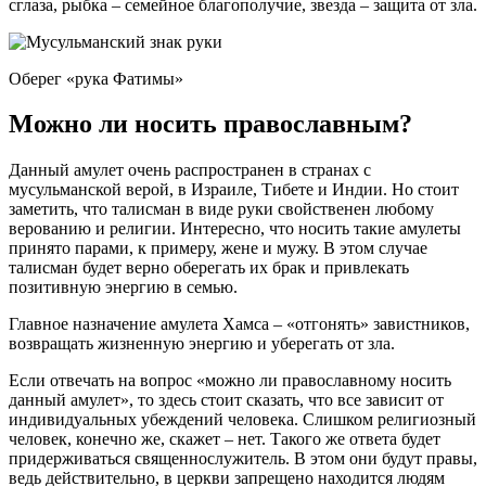
сглаза, рыбка – семейное благополучие, звезда – защита от зла.
Оберег «рука Фатимы»
Можно ли носить православным?
Данный амулет очень распространен в странах с
мусульманской верой, в Израиле, Тибете и Индии. Но стоит
заметить, что талисман в виде руки свойственен любому
верованию и религии. Интересно, что носить такие амулеты
принято парами, к примеру, жене и мужу. В этом случае
талисман будет верно оберегать их брак и привлекать
позитивную энергию в семью.
Главное назначение амулета Хамса – «отгонять» завистников,
возвращать жизненную энергию и уберегать от зла.
Если отвечать на вопрос «можно ли православному носить
данный амулет», то здесь стоит сказать, что все зависит от
индивидуальных убеждений человека. Слишком религиозный
человек, конечно же, скажет – нет. Такого же ответа будет
придерживаться священнослужитель. В этом они будут правы,
ведь действительно, в церкви запрещено находится людям