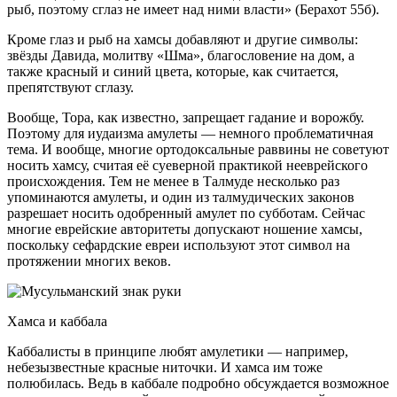
рыб, поэтому сглаз не имеет над ними власти» (Берахот 55б).
Кроме глаз и рыб на хамсы добавляют и другие символы:
звёзды Давида, молитву «Шма», благословение на дом, а
также красный и синий цвета, которые, как считается,
препятствуют сглазу.
Вообще, Тора, как известно, запрещает гадание и ворожбу.
Поэтому для иудаизма амулеты — немного проблематичная
тема. И вообще, многие ортодоксальные раввины не советуют
носить хамсу, считая её суеверной практикой нееврейского
происхождения. Тем не менее в Талмуде несколько раз
упоминаются амулеты, и один из талмудических законов
разрешает носить одобренный амулет по субботам. Сейчас
многие еврейские авторитеты допускают ношение хамсы,
поскольку сефардские евреи используют этот символ на
протяжении многих веков.
Хамса и каббала
Каббалисты в принципе любят амулетики — например,
небезызвестные красные ниточки. И хамса им тоже
полюбилась. Ведь в каббале подробно обсуждается возможное