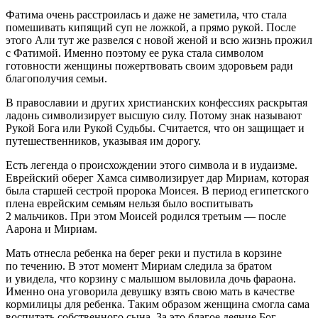
Фатима очень расстроилась и даже не заметила, что стала
помешивать кипящий суп не ложкой, а прямо рукой. После
этого Али тут же развелся с новой женой и всю жизнь прожил
с Фатимой. Именно поэтому ее рука стала символом
готовности женщины пожертвовать своим здоровьем ради
благополучия семьи.
В православии и других христианских конфессиях раскрытая
ладонь символизирует высшую силу. Потому знак называют
Рукой Бога или Рукой Судьбы. Считается, что он защищает и
путешественников, указывая им дорогу.
Есть легенда о происхождении этого символа и в иудаизме.
Еврейский оберег Хамса символизирует дар Мириам, которая
была старшей сестрой пророка Моисея. В период египетского
плена еврейским семьям нельзя было воспитывать
2 мальчиков. При этом Моисей родился третьим — после
Аарона и Мириам.
Мать отнесла ребенка на берег реки и пустила в корзине
по течению. В этот момент Мириам следила за братом
и увидела, что корзину с малышом выловила дочь фараона.
Именно она уговорила девушку взять свою мать в качестве
кормилицы для ребенка. Таким образом женщина смогла сама
воспитать собственного сына. За это благое деяние Бог