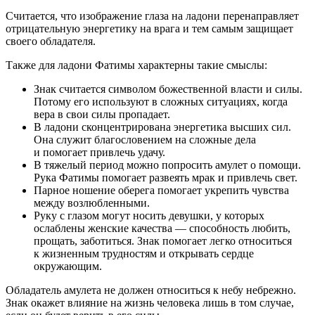
Считается, что изображение глаза на ладони перенаправляет
отрицательную энергетику на врага и тем самым защищает
своего обладателя.
Также для ладони Фатимы характерны такие смыслы:
Знак считается символом божественной власти и силы.
Потому его используют в сложных ситуациях, когда
вера в свои силы пропадает.
В ладони сконцентрирована энергетика высших сил.
Она служит благословением на сложные дела
и помогает привлечь удачу.
В тяжелый период можно попросить амулет о помощи.
Рука Фатимы помогает развеять мрак и привлечь свет.
Парное ношение оберега помогает укрепить чувства
между возлюбленными.
Руку с глазом могут носить девушки, у которых
ослаблены женские качества — способность любить,
прощать, заботиться. Знак помогает легко относиться
к жизненным трудностям и открывать сердце
окружающим.
Обладатель амулета не должен относиться к небу небрежно.
Знак окажет влияние на жизнь человека лишь в том случае,