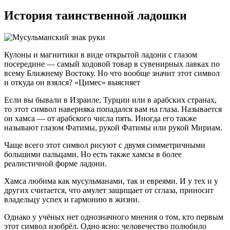
История таинственной ладошки
Кулоны и магнитики в виде открытой ладони с глазом
посередине — самый ходовой товар в сувенирных лавках по
всему Ближнему Востоку. Но что вообще значит этот символ
и откуда он взялся? «Цимес» выясняет
Если вы бывали в Израиле, Турции или в арабских странах,
то этот символ наверняка попадался вам на глаза. Называется
он хамса — от арабского числа пять. Иногда его также
называют глазом Фатимы, рукой Фатимы или рукой Мириам.
Чаще всего этот символ рисуют с двумя симметричными
большими пальцами. Но есть также хамсы в более
реалистичной форме ладони.
Хамса любима как мусульманами, так и евреями. И у тех и у
других считается, что амулет защищает от сглаза, приносит
владельцу успех и гармонию в жизни.
Однако у учёных нет однозначного мнения о том, кто первым
этот символ изобрёл. Одно ясно: человечество полюбило