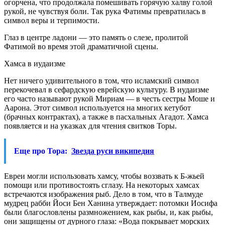
огорчена, что продолжала помешивать горячую халву голой
рукой, не чувствуя боли. Так рука Фатимы превратилась в
символ веры и терпимости.
Глаз в центре ладони — это память о слезе, пролитой
Фатимой во время этой драматичной сцены.
Хамса в иудаизме
Нет ничего удивительного в том, что исламский символ
перекочевал в сефардскую еврейскую культуру. В иудаизме
его часто называют рукой Мириам — в честь сестры Моше и
Аарона. Этот символ используется на многих кетубот
(брачных контрактах), а также в пасхальных Агадот. Хамса
появляется и на указках для чтения свитков Торы.
Еще про Тора:
Звезда руси википедия
Евреи могли использовать хамсу, чтобы воззвать к Б-жьей
помощи или противостоять сглазу. На некоторых хамсах
встречаются изображения рыб. Дело в том, что в Талмуде
мудрец рабби Йоси Бен Ханина утверждает: потомки Иосифа
были благословлены размножением, как рыбы, и, как рыбы,
они защищены от дурного глаза: «Вода покрывает морских