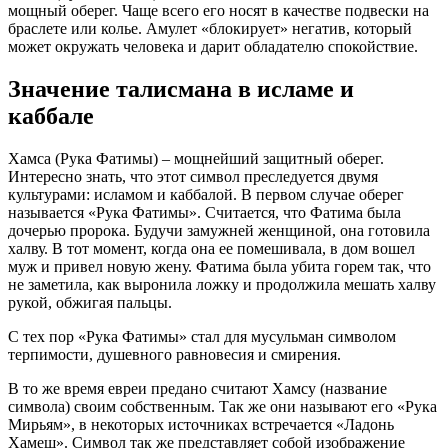
мощный оберег. Чаще всего его носят в качестве подвески на
браслете или колье. Амулет «блокирует» негатив, который
может окружать человека и дарит обладателю спокойствие.
Значение талисмана в исламе и
каббале
Хамса (Рука Фатимы) – мощнейший защитный оберег.
Интересно знать, что этот символ преследуется двумя
культурами: исламом и каббалой. В первом случае оберег
называется «Рука Фатимы». Считается, что Фатима была
дочерью пророка. Будучи замужней женщиной, она готовила
халву. В тот момент, когда она ее помешивала, в дом вошел
муж и привел новую жену. Фатима была убита горем так, что
не заметила, как выронила ложку и продолжила мешать халву
рукой, обжигая пальцы.
С тех пор «Рука Фатимы» стал для мусульман символом
терпимости, душевного равновесия и смирения.
В то же время евреи предано считают Хамсу (название
символа) своим собственным. Так же они называют его «Рука
Мирьям», в некоторых источниках встречается «Ладонь
Хамеш». Символ так же представляет собой изображение