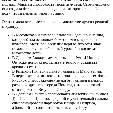
подарил Мириам способность творить чудеса. Своей ладонью
она создала бесконечный колодец, из которого евреи брали
воду, чтобы перейти через пустыню.
Этот символ встречается также во множестве других религий
и культур:
В Месопотамии символ называли Ладонью Инанны,
которая была основным божеством в мифологии
шумеров. Местное население верило, что этот знак
поможет получить обильный урожай и воспитать
множество детей.
В Древнем Аккаде амулет называли Рукой Иштар.
Он тоже помогал возделывать землю и создавать
крепкие семьи.
В Римской Империи символ называли Mano Pantea.
В переводе с латинского это означало «рука всех богов».
Рисунок с изображением знака был найден в период
раскопок древнего города Помпеи, который погиб
от извержения Везувия в 79 году.
В Древнем Египте использовался аналогичный символ
Три Пальца. При этом средний и указательный пальцы
символизировали пару богов Исиды и Осириса,
а большой — соответствовал их сыну Гору.