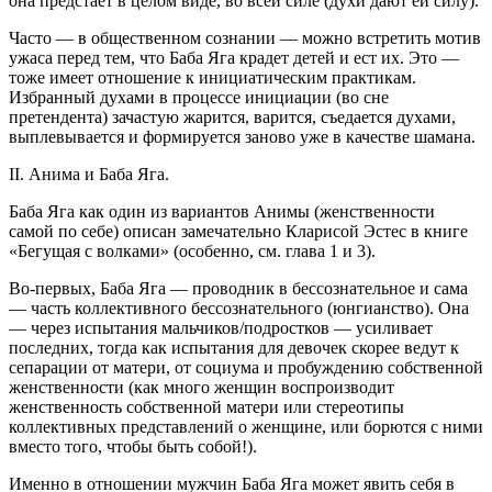
она предстает в целом виде, во всей силе (духи дают ей силу).
Часто — в общественном сознании — можно встретить мотив
ужаса перед тем, что Баба Яга крадет детей и ест их. Это —
тоже имеет отношение к инициатическим практикам.
Избранный духами в процессе инициации (во сне
претендента) зачастую жарится, варится, съедается духами,
выплевывается и формируется заново уже в качестве шамана.
II. Анима и Баба Яга.
Баба Яга как один из вариантов Анимы (женственности
самой по себе) описан замечательно Кларисой Эстес в книге
«Бегущая с волками» (особенно, см. глава 1 и 3).
Во-первых, Баба Яга — проводник в бессознательное и сама
— часть коллективного бессознательного (юнгианство). Она
— через испытания мальчиков/подростков — усиливает
последних, тогда как испытания для девочек скорее ведут к
сепарации от матери, от социума и пробуждению собственной
женственности (как много женщин воспроизводит
женственность собственной матери или стереотипы
коллективных представлений о женщине, или борются с ними
вместо того, чтобы быть собой!).
Именно в отношении мужчин Баба Яга может явить себя в