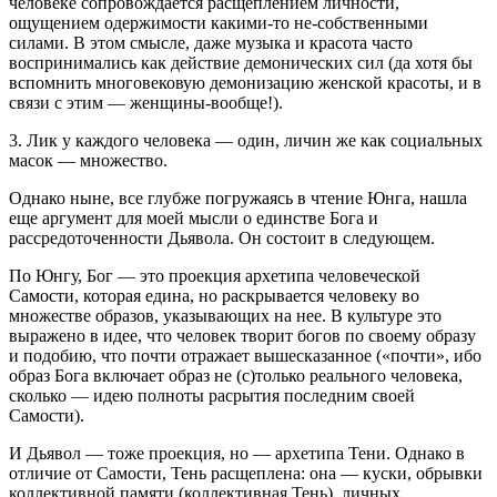
человеке сопровождается расщеплением личности,
ощущением одержимости какими-то не-собственными
силами. В этом смысле, даже музыка и красота часто
воспринимались как действие демонических сил (да хотя бы
вспомнить многовековую демонизацию женской красоты, и в
связи с этим — женщины-вообще!).
3. Лик у каждого человека — один, личин же как социальных
масок — множество.
Однако ныне, все глубже погружаясь в чтение Юнга, нашла
еще аргумент для моей мысли о единстве Бога и
рассредоточенности Дьявола. Он состоит в следующем.
По Юнгу, Бог — это проекция архетипа человеческой
Самости, которая едина, но раскрывается человеку во
множестве образов, указывающих на нее. В культуре это
выражено в идее, что человек творит богов по своему образу
и подобию, что почти отражает вышесказанное («почти», ибо
образ Бога включает образ не (с)только реального человека,
сколько — идею полноты расрытия последним своей
Самости).
И Дьявол — тоже проекция, но — архетипа Тени. Однако в
отличие от Самости, Тень расщеплена: она — куски, обрывки
коллективной памяти (коллективная Тень), личных