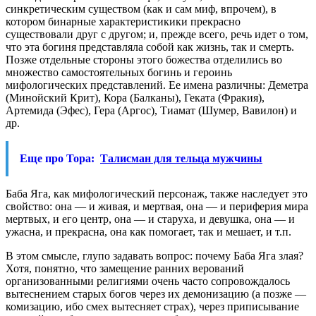
синкретическим существом (как и сам миф, впрочем), в
котором бинарные характеристикики прекрасно
существовали друг с другом; и, прежде всего, речь идет о том,
что эта богиня представляла собой как жизнь, так и смерть.
Позже отдельные стороны этого божества отделились во
множество самостоятельных богинь и героинь
мифологических представлений. Ее имена различны: Деметра
(Минойский Крит), Кора (Балканы), Геката (Фракия),
Артемида (Эфес), Гера (Аргос), Тиамат (Шумер, Вавилон) и
др.
Еще про Тора:
Талисман для тельца мужчины
Баба Яга, как мифологический персонаж, также наследует это
свойство: она — и живая, и мертвая, она — и периферия мира
мертвых, и его центр, она — и старуха, и девушка, она — и
ужасна, и прекрасна, она как помогает, так и мешает, и т.п.
В этом смысле, глупо задавать вопрос: почему Баба Яга злая?
Хотя, понятно, что замещение ранних верований
организованными религиями очень часто сопровождалось
вытеснением старых богов через их демонизацию (а позже —
комизацию, ибо смех вытесняет страх), через приписывание