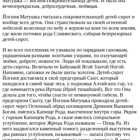
Матушка — Богиня-Покровительница детей. И была она
вечнопрекрасная, добросердечная, любящая.
Йогиня Матушка считалась покровительницей детей-сирот и
вообще всех деток. Она странствовала на своей огненной
небесной колеснице по небу и верхом на коне по всем землям,
где жили потомки рода Славянского, собирая безпризорных
детей-сирот.
И во всех поселениях ее узнавали по нарядным сапожкам,
украшенным разными золотыми узорами, по излучающей
любви, доброте, нежности. Люди ей показывали, где есть
дети-сироты. Величали ее Бабушкой Ягой Златой Ногой.
Напомню, сапожки ее были шиты золотом. Детей-сирот
Йогиня доставляла в свой предгорный Скит, который
находился в самой чаще леса, у подножья Алтайских гор, т.е.
где начинается река Иртыш (Ирий тишайший). Все это Она
делала для того, чтобы спасти от неминуемой гибели. В
предгорном Скиту, где Йогния-Матушка проводила детей-
сирот через Огненный обряд посвящения Древним Вышним
Богам, имелось Капище Рода, высеченное внутри горы. Рядом
с горным Капищем Рода, в скале имелось специальное
углубление, которое Жрецы Рода называли — Пещь Ра. Из
него выдвигался каменный помост, разделенный выступом на
два равных углубления, называемый — лапата́ (потому что
украшен резной лепниной, отсюда слово «лепота»). В одно