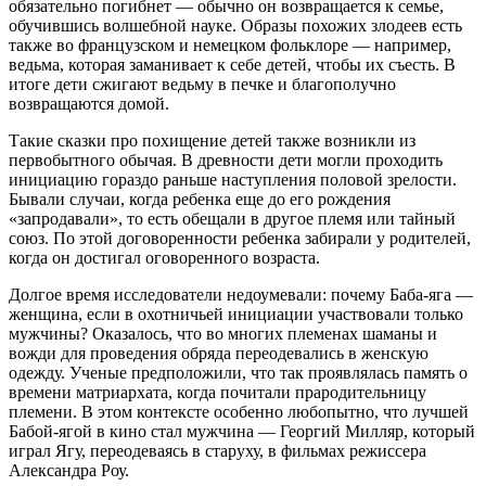
обязательно погибнет — обычно он возвращается к семье,
обучившись волшебной науке. Образы похожих злодеев есть
также во французском и немецком фольклоре — например,
ведьма, которая заманивает к себе детей, чтобы их съесть. В
итоге дети сжигают ведьму в печке и благополучно
возвращаются домой.
Такие сказки про похищение детей также возникли из
первобытного обычая. В древности дети могли проходить
инициацию гораздо раньше наступления половой зрелости.
Бывали случаи, когда ребенка еще до его рождения
«запродавали», то есть обещали в другое племя или тайный
союз. По этой договоренности ребенка забирали у родителей,
когда он достигал оговоренного возраста.
Долгое время исследователи недоумевали: почему Баба-яга —
женщина, если в охотничьей инициации участвовали только
мужчины? Оказалось, что во многих племенах шаманы и
вожди для проведения обряда переодевались в женскую
одежду. Ученые предположили, что так проявлялась память о
времени матриархата, когда почитали прародительницу
племени. В этом контексте особенно любопытно, что лучшей
Бабой-ягой в кино стал мужчина — Георгий Милляр, который
играл Ягу, переодеваясь в старуху, в фильмах режиссера
Александра Роу.