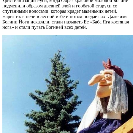
христианизации Руси, когда Образ красивой молодой Богини
подменили образом древней злой и горбатой старухи со
спутанными волосами, которая крадет маленьких детей,
жарит их в печи в лесной избе и потом поедает их. Даже имя
Богини Йоги исказили, стали называть Ее «Баба Яга костяная
нога» и стали пугать Богиней всех детей.