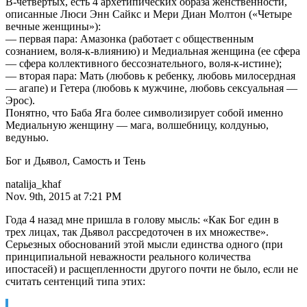
В-четвертых, есть 4 архетипических образа женственности,
описанные Люси Энн Сайкс и Мери Диан Молтон («Четыре
вечные женщины»):
— первая пара: Амазонка (работает с общественным
сознанием, воля-к-влиянию) и Медиальная женщина (ее сфера
— сфера коллективного бессознательного, воля-к-истине);
— вторая пара: Мать (любовь к ребенку, любовь милосердная
— агапе) и Гетера (любовь к мужчине, любовь сексуальная —
Эрос).
Понятно, что Баба Яга более символизирует собой именно
Медиальную женщину — мага, волшебницу, колдунью,
ведунью.
Бог и Дьявол, Самость и Тень
natalija_khaf
Nov. 9th, 2015 at 7:21 PM
Года 4 назад мне пришла в голову мысль: «Как Бог един в
трех лицах, так Дьявол рассредоточен в их множестве».
Серьезных обоснований этой мысли единства одного (при
принципиальной неважности реального количества
ипостасей) и расщепленности другого почти не было, если не
считать сентенций типа этих: