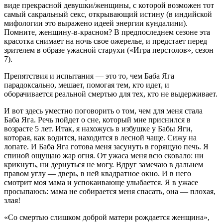
виде прекрасной девушки/женщины, с которой возможен тот
самый сакральный секс, открывающий истину (в индийской
мифологии это выражено идеей энергии кундалини).
Помните, женщину-в-красном? В предпоследнем сезоне эта
красотка снимает на ночь свое ожерелье, и предстает перед
зрителем в образе ужасной старухи («Игра перстолов», сезон
7).
Препятствия и испытания — это то, чем Баба Яга
парадоксально, мешает, помогая тем, кто идет, и
оборачивается реальной смертью для тех, кто не выдерживает.
И вот здесь уместно поговорить о том, чем для меня стала
Баба Яга. Речь пойдет о сне, который мне приснился в
возрасте 5 лет. Итак, я нахожусь в избушке у Бабы Яги,
которая, как водится, находится в лесной чаще. Сижу на
лопате. И Баба Яга готова меня засунуть в горящую печь. Я
спиной ощущаю жар огня. От ужаса меня всю сковало: ни
крикнуть, ни дернуться не могу. Вдруг замечаю в дальнем
правом углу — дверь, в ней квадратное окно. И в него
смотрит моя мама и успокаивающе улыбается. Я в ужасе
просыпаюсь: мама не собирается меня спасать, она — плохая,
злая!
«Со смертью слишком доброй матери рождается женщина»,