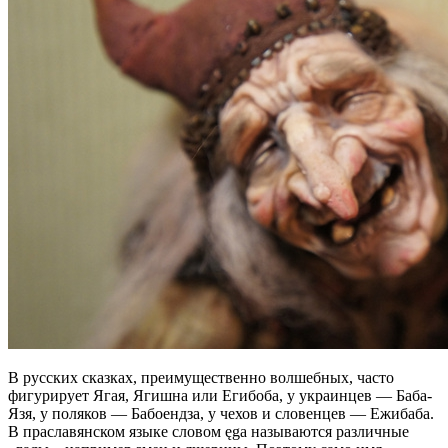
В русских сказках, преимущественно волшебных, часто
фигурирует Ягая, Ягишна или Егибоба, у украинцев — Баба-
Язя, у поляков — Бабоендза, у чехов и словенцев — Ежибаба.
В праславянском языке словом ęgа называются различные