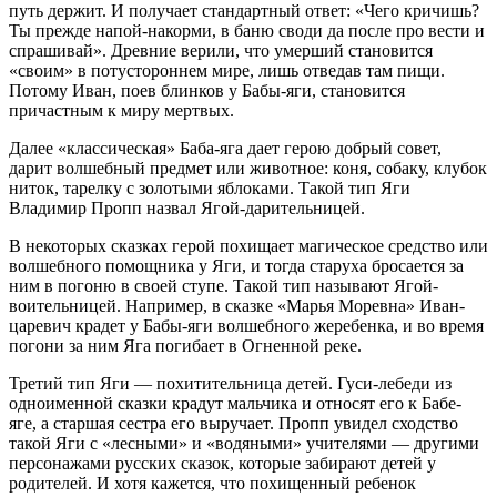
путь держит. И получает стандартный ответ: «Чего кричишь?
Ты прежде напой-накорми, в баню своди да после про вести и
спрашивай». Древние верили, что умерший становится
«своим» в потустороннем мире, лишь отведав там пищи.
Потому Иван, поев блинков у Бабы-яги, становится
причастным к миру мертвых.
Далее «классическая» Баба-яга дает герою добрый совет,
дарит волшебный предмет или животное: коня, собаку, клубок
ниток, тарелку с золотыми яблоками. Такой тип Яги
Владимир Пропп назвал Ягой-дарительницей.
В некоторых сказках герой похищает магическое средство или
волшебного помощника у Яги, и тогда старуха бросается за
ним в погоню в своей ступе. Такой тип называют Ягой-
воительницей. Например, в сказке «Марья Моревна» Иван-
царевич крадет у Бабы-яги волшебного жеребенка, и во время
погони за ним Яга погибает в Огненной реке.
Третий тип Яги — похитительница детей. Гуси-лебеди из
одноименной сказки крадут мальчика и относят его к Бабе-
яге, а старшая сестра его выручает. Пропп увидел сходство
такой Яги с «лесными» и «водяными» учителями — другими
персонажами русских сказок, которые забирают детей у
родителей. И хотя кажется, что похищенный ребенок