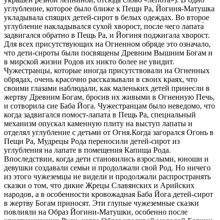
углубление, которое было ближе к Пещи Ра, Йогиня-Матушка
укладывала спящих детей-сирот в белых одеждах. Во второе
углубление накладывался сухой хворост, после чего лапата́
задвигался обратно в Пещь Ра, и Йогиня поджигала хворост.
Для всех присутствующих на Огненном обряде это означало,
что дети-сироты были посвящены Древним Вышним Богам и
в мирской жизни Родов их никто более не увидит.
Чужестранцы, которые иногда присутствовали на Огненных
обрядах, очень красочно рассказывали в своих краях, что
своими глазами наблюдали, как маленьких детей принесли в
жертву Древним Богам, бросив их живыми в Огненную Печь,
и сотворила сие Баба Йога. Чужестранцам было неведомо, что
когда задвигался помост-лапата́ в Пещь Ра, специальный
механизм опускал каменную плиту на выступ лапаты и
отделял углубление с детьми от Огня.Когда загорался Огонь в
Пещи Ра, Мудрецы Рода переносили детей-сирот из
углубления на лапате в помещения Капища Рода.
Впоследствии, когда дети становились взрослыми, юноши и
девушки создавали семьи и продолжали свой Род. Но ничего
из этого чужеземцы не видели и продолжали распространять
сказки о том, что дикие Жрецы Славянских и Арийских
народов, а в особенности кровожадная Баба Йога детей-сирот
в жертву Богам приносят. Эти глупые чужеземные сказки
повлияли на Образ Йогини-Матушки, особенно после