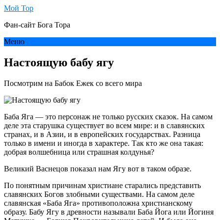
Мой Тор
Фан-сайт Бога Тора
Меню
Настоящую бабу ягу
Посмотрим на Бабок Ежек со всего мира
Баба Яга — это персонаж не только русских сказок. На самом
деле эта старушка существует во всем мире: и в славянских
странах, и в Азии, и в европейских государствах. Разница
только в имени и иногда в характере. Так кто же она такая:
добрая волшебница или страшная колдунья?
Великий Васнецов показал нам Ягу вот в таком образе.
По понятным причинам христиане старались представить
славянских Богов злобными существами. На самом деле
славянская «Баба Яга» противоположна христианскому
образу. Бабу Ягу в древности называли Баба Йога или Йогиня