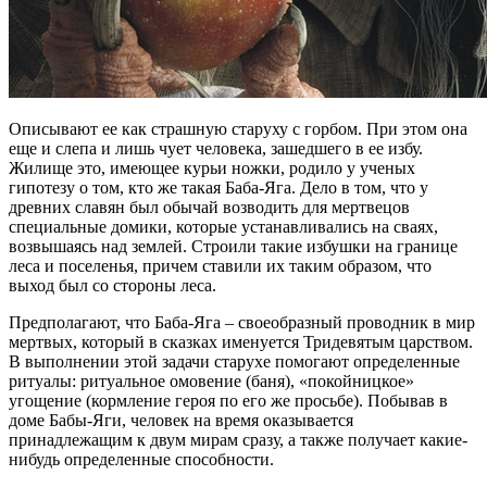
Описывают ее как страшную старуху с горбом. При этом она
еще и слепа и лишь чует человека, зашедшего в ее избу.
Жилище это, имеющее курьи ножки, родило у ученых
гипотезу о том, кто же такая Баба-Яга. Дело в том, что у
древних славян был обычай возводить для мертвецов
специальные домики, которые устанавливались на сваях,
возвышаясь над землей. Строили такие избушки на границе
леса и поселенья, причем ставили их таким образом, что
выход был со стороны леса.
Предполагают, что Баба-Яга – своеобразный проводник в мир
мертвых, который в сказках именуется Тридевятым царством.
В выполнении этой задачи старухе помогают определенные
ритуалы: ритуальное омовение (баня), «покойницкое»
угощение (кормление героя по его же просьбе). Побывав в
доме Бабы-Яги, человек на время оказывается
принадлежащим к двум мирам сразу, а также получает какие-
нибудь определенные способности.