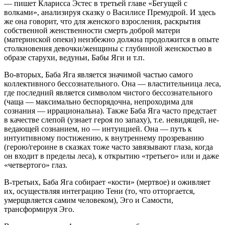
— пишет Кларисса Эстес в третьей главе «Бегущей с
волками», анализируя сказку о Василисе Премудрой. И здесь
же она говорит, что для женского взросления, раскрытия
собственной женственности смерть доброй матери
(материнской опеки) неизбежно должна продолжится в опыте
столкновения девочки/женщины с глубинной женскостью в
образе старухи, ведуньи, Бабы Яги и т.п.
Во-вторых, Баба Яга является значимой частью самого
коллективного бессознательного. Она — властительница леса,
где последний является символом чистого бессознательного
(чаща — максимально беспорядочна, непроходима для
сознания — иррациональна). Также Баба Яга часто предстает
в качестве слепой (узнает героя по запаху), т.е. невидящей, не-
ведающей сознанием, но — интуицией. Она — путь к
интуитивному постижению, к внутреннему прозреванию
(герою/героине в сказках тоже часто завязывают глаза, когда
он входит в пределы леса), к открытию «третьего» или и даже
«четвертого» глаз.
В-третьих, Баба Яга собирает «кости» (мертвое) и оживляет
их, осуществляя интеграцию Тени (то, что отторгается,
умерщвляется самим человеком), Эго и Самости,
трансформируя Эго.