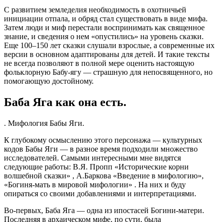
С развитием земледелия необходимость в охотничьей
инициации отпала, и обряд стал существовать в виде мифа.
Затем люди и миф перестали воспринимать как священное
знание, и сведения о нем «опустились» на уровень сказки.
Еще 100–150 лет сказки слушали взрослые, а современные их
версии в основном адаптированы для детей. И такие тексты
не всегда позволяют в полной мере оценить настоящую
фольклорную Бабу-ягу — страшную для непосвященного, но
помогающую достойному.
Баба Яга как она есть.
. Мифология Бабы Яги.
К глубокому осмыслению этого персонажа — культурных
кодов Бабы Яги — в разное время подходили множество
исследователей. Самыми интересными мне видятся
следующие работы: В.Я. Пропп «Исторические корни
волшебной сказки» , А.Баркова «Введение в мифологию»,
«Богиня-мать в мировой мифологии» . На них и буду
опираться со своими добавлениями и интерпретациями.
Во-первых, Баба Яга — одна из ипостасей Богини-матери.
Последняя в архаическом мифе, по сути, была