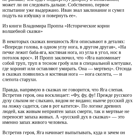
может ли он следовать дальше. Собственно, первое
испытание уже выдержано. Иван знал заклинание и сумел
подуть на избушку и повернуть ее».
Из книги Владимира Проппа «Исторические корни
волшебной сказки»
В некоторых сказках внешность Яги описывают в деталях:
«Впереди голова, в одном углу нога, в другом другая», «На
печке лежит баба-яга, костяная нога, из угла в угол, нос в
потолок врос». И Пропп заключил, что «Яга напоминает
собой труп, труп в тесном гробу или в специальной клетушке,
где хоронят или оставляют умирать. Она — мертвец». Отсюда
в сказках появились и костяная нога — нога скелета, — и
слепота старухи.
Правда, напрямую в сказках не говорится, что Яга слепая.
Встретив героя, она восклицает: «Фу, фу, фу! Прежде русского
духу слыхом не слыхано, видом не видано; нынче русский дух
на ложку садится, сам в рот катится». По логике древних
людей, как живым неприятен запах смерти, так и мертвые не
переносят запаха живых. А «русский дух в сказках» — это
именно запах живого человека.
Встретив героя, Яга начинает выпытывать, куда и зачем он