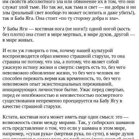
им свойств абсолютного зла или обвинение их в том, что они
служат злой тьме. Но так же, как тьма и свет — ни добры и ни
злы (реальный свет вообще-то может ослепить и даже убить!),
так и Баба Яга. Она стоит «по ту сторону добра и зла».
У Бабы Яги — костяная нога (не ноги!): одной ногой (кость
без плоти) она стоит в мире мертвых, в мире духов, другой —
в мире живых.
И если уж говорить о том, почему нашей культурой
воспроизводится образ именно страшной старухи, то она
страшна не потому, что зла, а потому, что являет собой
ужасную истину жизни и смерти: смерть есть то, без чего
невозможно обновление жизни, то без чего человек не
способен пережить вермя как временность, то, без чего
невозможен опыт экзистенциальных переживаний,
инициирующих личностное бытие. Ужас перед смертью,
перед ее неизбежностью и неизвестностью посмертного
существования непременно проецируется на Бабу Ягу в
качестве страшной старухи.
Кстати, костяная нога может иметь еще один смысл: это —
возможность связи между мирами. Так, у сибирских шаманов
есть представление о том, что если у шамана в этом мире,
например, «сухая рука» (мертвая рука, по сути), в мире духов