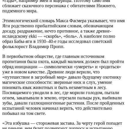
«гады», например змеи и ящерицы. Поэтому само имя
сближает сказочного персонажа с обитателями Нижнего,
подземного мира.
Этимологический словарь Макса Фасмера указывает, что имя
Яги родственно прибалтийским словам, обозначающим
досаду, раздражение, нечто противное, а также древне-
исландскому ekki — «скорбь», «боль». А наиболее полно
образ Бабы-яги в 1930–40-е годы исследовал советский
фольклорист Владимир Пропп.
В первобытном обществе, где главным источником
пропитания была охота, каждый мальчик должен был пройти
обряд инициации — символически «умереть» и «родиться»
уже в новом качестве. Древние люди верили, что
«путешествие в загробный мир» давало будущему охотнику
магические способности: звериные нюх и слух, умение
понимать язык животных и быть незаметным в лесу.
Посвящаемого уводили в лес, где морили голодом, пытали
огнем, закапывали в землю, отрезали пальцы рук, выбивали
зубы, давали галлюциногенные растения. После пройденных
испытаний человек начинал верить, что действительно
побывал на том свете.
«Эта избушка — сторожевая застава. За черту герой попадет
не раньше, чем будет подвергнут допросу и испытанию,