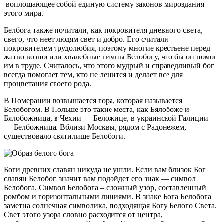
воплощающее собой единую систему законов мироздания
этого мира.
Белбога также почитали, как покровителя дневного света,
свего, что неет людям свет и добро. Его считали
покровителем трудолюбия, поэтому многие крестьене перед
жатво возносили хвалебные гимны Белобогу, что бы он помог
им в труде. Считалось, что этого мудрый и справедливый бог
всегда помогает тем, кто не ленится и делает все для
процветания своего рода.
В Померании возвышается гора, которая называется
Белобогом. В Польше это такие места, как Бялобоже и
Бялобожница, в Чехии — Беложице, в украинской Галиции
— Белбожница. Вблизи Москвы, рядом с Радонежем,
существовало святилище Белобоги.
Боги древних славян никуда не ушли. Если вам близок Бог
славян Белобог, значит вам подойдет его знак — символ
Белобога. Символ Белобога – сложный узор, составленный
ромбом и горизонтальными линиями. В знаке Бога Белобога
заметна солнечная символика, подходящая Богу Белого Света.
Свет этого узора словно расходится от центра,