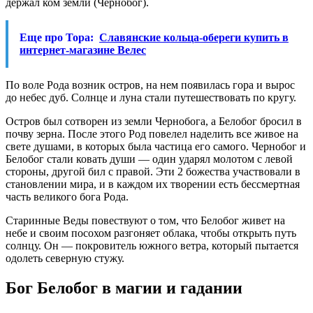
держал ком земли (Чернобог).
Еще про Тора:
Славянские кольца-обереги купить в
интернет-магазине Велес
По воле Рода возник остров, на нем появилась гора и вырос
до небес дуб. Солнце и луна стали путешествовать по кругу.
Остров был сотворен из земли Чернобога, а Белобог бросил в
почву зерна. После этого Род повелел наделить все живое на
свете душами, в которых была частица его самого. Чернобог и
Белобог стали ковать души — один ударял молотом с левой
стороны, другой бил с правой. Эти 2 божества участвовали в
становлении мира, и в каждом их творении есть бессмертная
часть великого бога Рода.
Старинные Веды повествуют о том, что Белобог живет на
небе и своим посохом разгоняет облака, чтобы открыть путь
солнцу. Он — покровитель южного ветра, который пытается
одолеть северную стужу.
Бог Белобог в магии и гадании