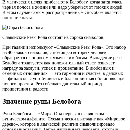
В магических целях прибегают к Белобогу, когда затянулась
черная полоса в жизни или надо уберечься от плохих людей.
В этом случае самым распространенным способом является
плетение науза.
Славянские Резы Рода состоят из сорока символов.
При гадании используют «Славянские Резы Рода». Это набор
из 40 знаков-символов, с помощью которых человек
обращается с вопросом к языческим богам. Выпадение резы
Белобога трактуется как положительный ответ, означает
награду за заслуги, успех и процветание. В любовных и
семейных отношениях — это гармония и счастье, в деловых
— финансовая устойчивость и благоприятная обстановка для
нового проекта. Реза обещает длительный период
процветания и радости.
Значение руны Белобога
Руна Белобога — «Мир». Она первая в славянском
руническом алфавите. Схематически выглядит как «Мировое
дерево», которое в языческой религии символизировало
основу мироздания. Также напоминает человека, который