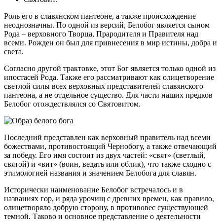
Роль его в славянском пантеоне, а также происхождение
неоднозначны. По одной из версий, Белобог является сыном
Рода – верховного Творца, Прародителя и Правителя над
всеми. Рожден он был для привнесения в мир истины, добра и
света.
Согласно другой трактовке, этот Бог является только одной из
ипостасей Рода. Также его рассматривают как олицетворение
светлой силы всех верховных представителей славянского
пантеона, а не отдельное существо. Для части наших предков
Белобог отождествлялся со Святовитом.
Последний представлен как верховный правитель над всеми
божествами, противостоящий Чернобогу, а также отвечающий
за победу. Его имя состоит из двух частей: «свят» (светлый,
святой) и «вит» (воин, ведать или облик), что также сходно с
этимологией названия и значением Белобога для славян.
Исторически наименование Белобог встречалось и в
названиях гор, и ряда урочищ с древних времен, как правило,
олицетворяло добрую сторону, в противовес существующей
темной. Таково и основное представление о деятельности