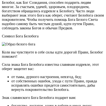
Белобог, как Бог Созидания, способен подарить людям
многое. За счастьем, удачей, здоровьем, плодородием,
богатством обращались издревле к Белобогу. Часто люди
выбирают знак этого Бога как оберег, считают Белобога своим
покровителем. Чтобы получить помощь Бога Белого Света
надобно самому быть чистым душой, идти путем Прави,
соблюдать законы Богов и обычаи Предков.
Символ Бога Белобога
Коли вы чувствуете в себе силы идти дорогой Прави, Белобог
поможет!
Сила знака Бога Белобога известна славянам издревле, этот
оберег защитит вас:
от тьмы, дурного настроения, невзгод, бед;
от собственных ошибок, ухода с пути Прави, правда
исправлять ошибки придется самостоятельно, дабы
вернуть покровительство Белобога.
Знак славянского Бога Белобога подарит вам:
богатство, достаток, удачу в работе и иных делах;