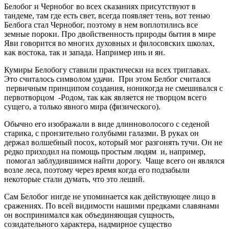
Белобог и Чернобог во всех сказаниях присутствуют в
тандеме, там где есть свет, всегда появляет тень, вот тенью
Белбога стал Чернобог, поэтому в нем воплотились все
земные пороки. Про двойственность природы бытия в мире
Яви говорится во многих духовных и филосовских школах,
как востока, так и запада. Например инь и ян.
Кумиры Белобогу ставили практически на всех триглавах.
Это считалось символом удачи. При этом Белбог считался
первичным принципом создания, ноникогда не смешивался с
первотворцом -Родом, так как является не творцом всего
сущего, а только явного мира (физического).
Обычно его изображали в виде длинноволосого с седеной
старика, с пронзительно голубыми галазми. В руках он
держал волшебный посох, который мог разгонять тучи. Он не
редко приходил на помощь простым людям и, например,
помогал заблудившимся найти дорогу. Чаще всего он являлся
возле леса, поэтому через время когда его подзабыли
некоторые стали думать, что это леший.
Сам Белобог нигде не упоминается как действующее лицо в
сражениях. По всей видимости нашими предками славянами
он воспринимался как объединяющая сущность,
созидательного характера, надмирное существо