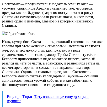
Свентовит — предсказатель и податель земных благ —
урожаев, святилище Арконы знаменито тем, что жрецы
предсказывают будущее (гадая по поступи коня и рогу).
Святовита символизировали разные знаки, в частности,
резные орлы и знамена, главное из которых называлось
Станица.
Итак, кумир бога Света — четырехликий (возможно, что две
головы при этом женские), символами Световита являются
меч, рог и, возможно, лук, как показано на ряде
средневековых польских гравюр. Требы Световиту и/или
Белобогу приносились в виде высокого пирога, который
резался на четыре части, а возможно, и разносился затем на
все четыре стороны, в согласии с направлением взора
Световита. Одним из главных праздников Световита-
Белобога можно считать календарный Таусень — осенний
солнцеворот, когда урожай собран, и надо заботиться о
благополучном новом — в следующем году.
Еще про Тора:
Тату означающее силу духа для
мужчин