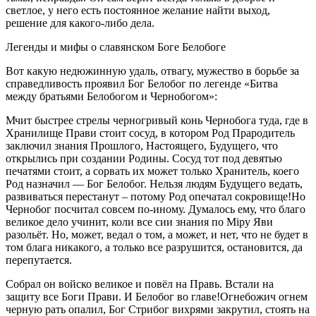
светлое, у него есть постоянное желание найти выход,
решение для какого-либо дела.
Легенды и мифы о славянском Боге Белобоге
Вот какую недюжинную удаль, отвагу, мужество в борьбе за
справедливость проявил Бог Белобог по легенде «Битва
между братьями Белобогом и Чернобогом»:
Мчит быстрее стрелы черногривый конь Чернобога туда, где в
Хранилище Прави стоит сосуд, в котором Род Прародитель
заключил знания Прошлого, Настоящего, Будущего, что
открылись при создании Родины. Сосуд тот под девятью
печатями стоит, а сорвать их может только Хранитель, коего
Род назначил — Бог Белобог. Нельзя людям Будущего ведать,
развиваться перестанут – потому Род опечатал сокровище!Но
Чернобог посчитал совсем по-иному. Думалось ему, что благо
великое дело учинит, коли все сии знания по Мiру Яви
разольёт. Но, может, ведал о том, а может, и нет, что не будет в
том блага никакого, а только все разрушится, остановится, да
перепутается.
Собрал он войско великое и повёл на Правь. Встали на
защиту все Боги Прави. И Белобог во главе!Огнебожич огнем
черную рать опалил, Бог Стрибог вихрями закрутил, стоять на