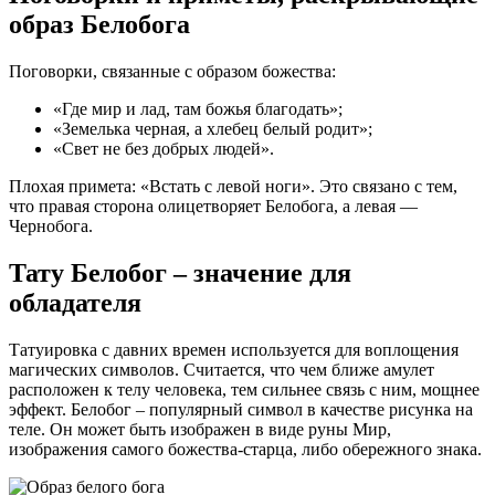
образ Белобога
Поговорки, связанные с образом божества:
«Где мир и лад, там божья благодать»;
«Земелька черная, а хлебец белый родит»;
«Свет не без добрых людей».
Плохая примета: «Встать с левой ноги». Это связано с тем,
что правая сторона олицетворяет Белобога, а левая —
Чернобога.
Тату Белобог – значение для
обладателя
Татуировка с давних времен используется для воплощения
магических символов. Считается, что чем ближе амулет
расположен к телу человека, тем сильнее связь с ним, мощнее
эффект. Белобог – популярный символ в качестве рисунка на
теле. Он может быть изображен в виде руны Мир,
изображения самого божества-старца, либо обережного знака.