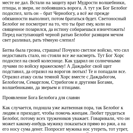
месте не дал. Встали на защиту врат Мудрости волшебники,
птицы, и звери, не побоявшись ворога. А тут уж Бог Белобог
подоспел, хоть он – брат Чернобогу, а всё же прежде
обязанности выполнит, потом брататься будет. Светоносный
Белобог не посмотрит на то, что ты брат ему, коли на
священное позарился, да истину собираешься изничтожить!
Перед наступающей черной ратью Белобог разящим мечом
свет разливал, рать тёмную слепил!
Битва была грозна, страшна! Почуяло светлое войско, что сил
недоставать стало, но стояли все же насмерть. Тут Бог Хорс
подоспел на своей колеснице. Как ударил он солнечными
лучами по войску вражескому! А Даждьбог свой щит
подставил, да отразил на ворогов лютых! Те и попадали все.
Отразил атаку силы темной Хорс вместе с Даждьбогом,
Белобогом, Семарглом, Стрибогом и другими Богами,
волшебниками, да зверьем и птицами.
Проявление Бога Белобога для славян
Как случается, подошла уже жатвенная пора, так Белобог к
людям и приходит, чтобы помочь жнецам. Любит трудиться
Белобог, потому всех тружеников уважает. Говаривали, что он
может какому-нибудь мужику показаться прямо во ржи, а на
его носу сума денег. Попросит мужика нос утереть, тот утрет,