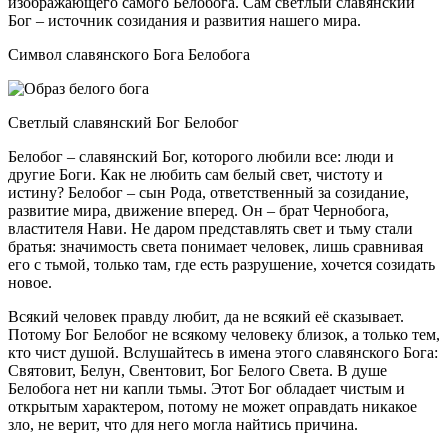
изображающего самого Белобога. Сам светлый славянский
Бог – источник созидания и развития нашего мира.
Символ славянского Бога Белобога
Светлый славянский Бог Белобог
Белобог – славянский Бог, которого любили все: люди и
другие Боги. Как не любить сам белый свет, чистоту и
истину? Белобог – сын Рода, ответственный за созидание,
развитие мира, движение вперед. Он – брат Чернобога,
властителя Нави. Не даром представлять свет и тьму стали
братья: значимость света понимает человек, лишь сравнивая
его с тьмой, только там, где есть разрушение, хочется созидать
новое.
Всякий человек правду любит, да не всякий её сказывает.
Потому Бог Белобог не всякому человеку близок, а только тем,
кто чист душой. Вслушайтесь в имена этого славянского Бога:
Святовит, Белун, Свентовит, Бог Белого Света. В душе
Белобога нет ни капли тьмы. Этот Бог обладает чистым и
открытым характером, потому не может оправдать никакое
зло, не верит, что для него могла найтись причина.