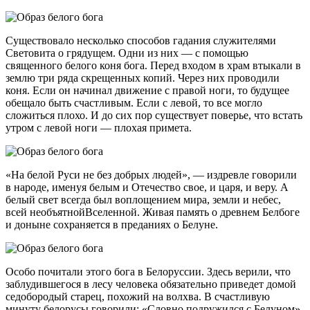
Существовало несколько способов гадания служителями
Световита о грядущем. Одни из них — с помощью
священного белого коня бога. Перед входом в храм втыкали в
землю три ряда скрещенных копий. Через них проводили
коня. Если он начинал движение с правой ноги, то будущее
обещало быть счастливым. Если с левой, то все могло
сложиться плохо. И до сих пор существует поверье, что встать
утром с левой ноги — плохая примета.
«На белой Руси не без добрых людей», — издревле говорили
в народе, именуя белым и Отечество свое, и царя, и веру. А
белый свет всегда был воплощением мира, земли и небес,
всей необъятнойВселенной. Живая память о древнем Белбоге
и доныне сохраняется в преданиях о Белуне.
Особо почитали этого бога в Белоруссии. Здесь верили, что
заблудившегося в лесу человека обязательно приведет домой
седобородый старец, похожий на волхва. В счастливую
минуту белорусы говорили: «Словно подружился с Белуном».