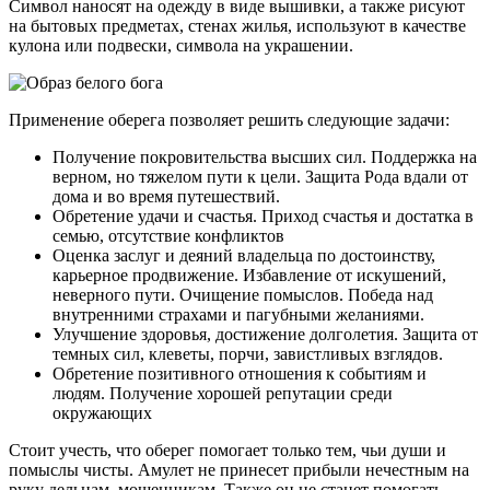
Символ наносят на одежду в виде вышивки, а также рисуют
на бытовых предметах, стенах жилья, используют в качестве
кулона или подвески, символа на украшении.
Применение оберега позволяет решить следующие задачи:
Получение покровительства высших сил. Поддержка на
верном, но тяжелом пути к цели. Защита Рода вдали от
дома и во время путешествий.
Обретение удачи и счастья. Приход счастья и достатка в
семью, отсутствие конфликтов
Оценка заслуг и деяний владельца по достоинству,
карьерное продвижение. Избавление от искушений,
неверного пути. Очищение помыслов. Победа над
внутренними страхами и пагубными желаниями.
Улучшение здоровья, достижение долголетия. Защита от
темных сил, клеветы, порчи, завистливых взглядов.
Обретение позитивного отношения к событиям и
людям. Получение хорошей репутации среди
окружающих
Стоит учесть, что оберег помогает только тем, чьи души и
помыслы чисты. Амулет не принесет прибыли нечестным на
руку дельцам, мошенникам. Также он не станет помогать