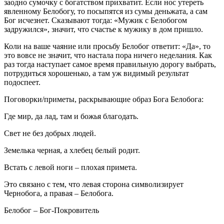
заодно сумочку с богатством прихватит. Если нос утереть
явленному Белобогу, то посыпятся из сумы деньжата, а сам
Бог исчезнет. Сказывают тогда: «Мужик с Белобогом
задружился», значит, что счастье к мужику в дом пришло.
Коли на ваше чаяние или просьбу Белобог ответит: «Да», то
это вовсе не значит, что настала пора ничего неделания. Как
раз тогда наступает самое время правильную дорогу выбрать,
потрудиться хорошенько, а там уж видимый результат
подоспеет.
Поговорки/приметы, раскрывающие образ Бога Белобога:
Где мир, да лад, там и божья благодать.
Свет не без добрых людей.
Земелька черная, а хлебец белый родит.
Встать с левой ноги – плохая примета.
Это связано с тем, что левая сторона символизирует
Чернобога, а правая – Белобога.
Белобог – Бог-Покровитель