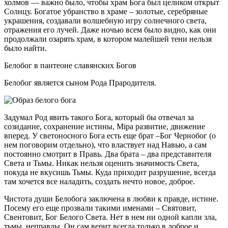
холмов — важно было, чтобы храм Бога был целиком открыт
Солнцу. Богатое убранство в храме – золотые, серебряные
украшения, создавали волшебную игру солнечного света,
отражения его лучей. Даже ночью всем было видно, как они
продолжали озарять храм, в котором малейшей тени нельзя
было найти.
Белобог в пантеоне славянских Богов
Белобог является сыном Рода Прародителя.
Задумал Род явить такого Бога, который бы отвечал за
созидание, сохранение истины, Мiра развитие, движение
вперед. У светоносного Бога есть еще брат –Бог Чернобог (о
нем поговорим отдельно), что властвует над Навью, а сам
постоянно смотрит в Правь. Два брата – два представителя
Света и Тьмы. Никак нельзя оценить значимость Света,
покуда не вкусишь Тьмы. Куда приходит разрушение, всегда
там хочется все наладить, создать нечто новое, доброе.
Чистота души Белобога заключена в любви к правде, истине.
Посему его еще прозвали такими именами – Святовит,
Свентовит, Бог Белого Света. Нет в нем ни одной капли зла,
тьмы, неправды. Он сам верит всегда только в доброе и