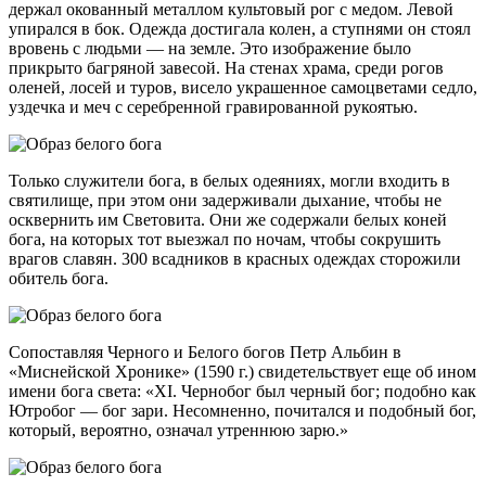
держал окованный металлом культовый рог с медом. Левой
упирался в бок. Одежда достигала колен, а ступнями он стоял
вровень с людьми — на земле. Это изображение было
прикрыто багряной завесой. На стенах храма, среди рогов
оленей, лосей и туров, висело украшенное самоцветами седло,
уздечка и меч с серебренной гравированной рукоятью.
Только служители бога, в белых одеяниях, могли входить в
святилище, при этом они задерживали дыхание, чтобы не
осквернить им Световита. Они же содержали белых коней
бога, на которых тот выезжал по ночам, чтобы сокрушить
врагов славян. 300 всадников в красных одеждах сторожили
обитель бога.
Сопоставляя Черного и Белого богов Петр Альбин в
«Миснейской Хронике» (1590 г.) свидетельствует еще об ином
имени бога света: «XI. Чернобог был черный бог; подобно как
Ютробог — бог зари. Hесомненно, почитался и подобный бог,
который, вероятно, означал утреннюю зарю.»