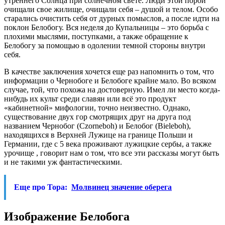
утреннего Солнца при солнечном свете. Люди этой порой
очищали свое жилище, очищали себя – душой и телом. Особо
старались очистить себя от дурных помыслов, а после идти на
поклон Белобогу. Вся неделя до Купальницы – это борьба с
плохими мыслями, поступками, а также обращение к
Белобогу за помощью в одолении темной стороны внутри
себя.
В качестве заключения хочется еще раз напомнить о том, что
информации о Чернобоге и Белобоге крайне мало. Во всяком
случае, той, что похожа на достоверную. Имел ли место когда-
нибудь их культ среди славян или всё это продукт
«кабинетной» мифологии, точно неизвестно. Однако,
существование двух гор смотрящих друг на друга под
названием Чернобог (Czorneboh) и Белобог (Bieleboh),
находящихся в Верхней Лужице на границе Польши и
Германии, где с 5 века проживают лужицкие сербы, а также
урочище , говорит нам о том, что все эти рассказы могут быть
и не такими уж фантастическими.
Еще про Тора:
Молвинец значение оберега
Изображение Белобога