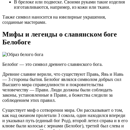
В брелоке или подвеске. Своими руками такие изделия
изготавливаются, например, из кожи или ткани.
Также символ наносится на ювелирные украшения,
созданные мастерами.
Мифы и легенды о славянском боге
Белобоге
Белобог — это символ древнего славянского бога.
Древние славяне верили, что существуют Правь, Явь и Навь
— 3 стороны бытия. Белобог являлся символом добрых сил
Высшего мира справедливости и покровительства
человечеству — Прави. Люди должны были соблюдать
законы, установленные в Прави, а божества следили за
соблюдением этих правил.
Существует миф о сотворении мира. Он рассказывает о том,
как над океаном пролетали 3 сокола, один находился впереди
и указывал путь (единый бог Род), второй летел справа и в его
клюве были колосья с зернами (Белобог), третий был слева и