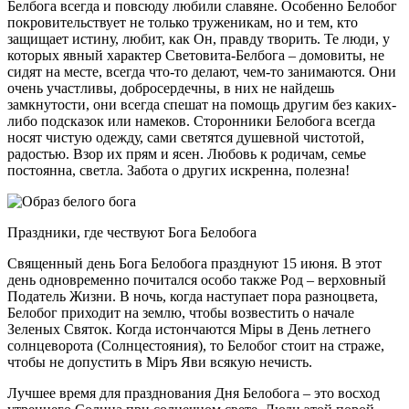
Белбога всегда и повсюду любили славяне. Особенно Белобог
покровительствует не только труженикам, но и тем, кто
защищает истину, любит, как Он, правду творить. Те люди, у
которых явный характер Световита-Белбога – домовиты, не
сидят на месте, всегда что-то делают, чем-то занимаются. Они
очень участливы, добросердечны, в них не найдешь
замкнутости, они всегда спешат на помощь другим без каких-
либо подсказок или намеков. Сторонники Белобога всегда
носят чистую одежду, сами светятся душевной чистотой,
радостью. Взор их прям и ясен. Любовь к родичам, семье
постоянна, светла. Забота о других искренна, полезна!
Праздники, где чествуют Бога Белобога
Священный день Бога Белобога празднуют 15 июня. В этот
день одновременно почитался особо также Род – верховный
Податель Жизни. В ночь, когда наступает пора разноцвета,
Белобог приходит на землю, чтобы возвестить о начале
Зеленых Святок. Когда истончаются Мiры в День летнего
солнцеворота (Солнцестояния), то Белобог стоит на страже,
чтобы не допустить в Мiръ Яви всякую нечисть.
Лучшее время для празднования Дня Белобога – это восход