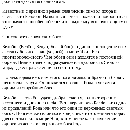
родственную связь с близкими.
Известный с древних времен славянский символ добра и
света – это Белобог. Названный в честь божества-покровителя,
этот амулет способен обеспечить владельцу высшую защиту и
удачу.
Список всех славянских богов
Белобог (Белбог, Белун, Белый бог) – единое воплощение всех
светлых богов славян (ясуней) в мире Яви. Его
противоположность Чернобоги они находятся в постоянной
борьбе. Видимо здесь подразумевается дуальность Явного
мира, где ест разделение на свет и тьму.
По некоторым версиям этого бога называли Брамой и была у
него жена Туруса. Он появился из слова Рода и является
одним из старейших богов.
Белобог — это бог удачи, добра, счастья, олицетворение
весеннего и дневного неба. Есть версии, что Белбог это одно
из проявлений Рода или что это один из верховных светлых
богов. Но я все же склоняюсь к версии, что это единый образ
для светлых сил в мире Яви, в том числе как проявление
одного из аспектов верхоного бога Рода.