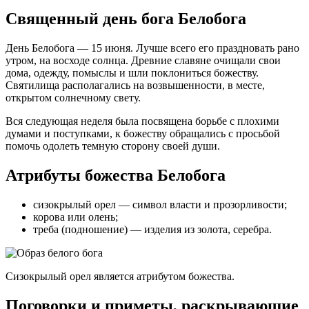
Священный день бога Белобога
День Белобога — 15 июня. Лучше всего его праздновать рано
утром, на восходе солнца. Древние славяне очищали свои
дома, одежду, помыслы и шли поклониться божеству.
Святилища располагались на возвышенности, в месте,
открытом солнечному свету.
Вся следующая неделя была посвящена борьбе с плохими
думами и поступками, к божеству обращались с просьбой
помочь одолеть темную сторону своей души.
Атрибуты божества Белобога
сизокрылый орел — символ власти и прозорливости;
корова или олень;
треба (подношение) — изделия из золота, серебра.
Сизокрылый орел является атрибутом божества.
Поговорки и приметы, раскрывающие