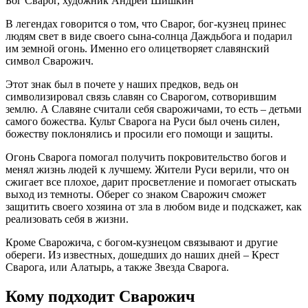
Бог Сварог, художник Андрей Шишкин
В легендах говорится о том, что Сварог, бог-кузнец принес
людям свет в виде своего сына-солнца Даждьбога и подарил
им земной огонь. Именно его олицетворяет славянский
символ Сварожич.
Этот знак был в почете у наших предков, ведь он
символизировал связь славян со Сварогом, сотворившим
землю. А Славяне считали себя сварожичами, то есть – детьми
самого божества. Культ Сварога на Руси был очень силен,
божеству поклонялись и просили его помощи и защиты.
Огонь Сварога помогал получить покровительство богов и
менял жизнь людей к лучшему. Жители Руси верили, что он
сжигает все плохое, дарит просветление и помогает отыскать
выход из темноты. Оберег со знаком Сварожич сможет
защитить своего хозяина от зла в любом виде и подскажет, как
реализовать себя в жизни.
Кроме Сварожича, с богом-кузнецом связывают и другие
обереги. Из известных, дошедших до наших дней – Крест
Сварога, или Алатырь, а также Звезда Сварога.
Кому подходит Сварожич