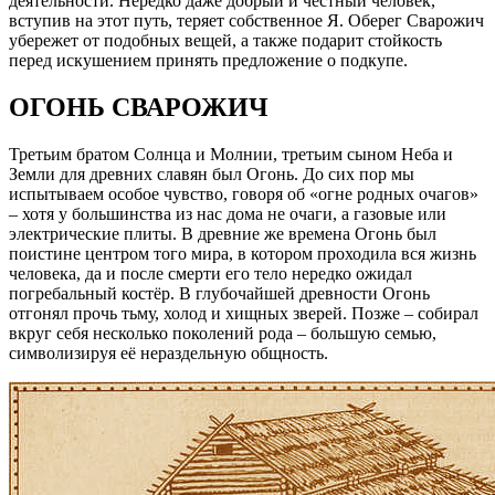
деятельности. Нередко даже добрый и честный человек,
вступив на этот путь, теряет собственное Я. Оберег Сварожич
убережет от подобных вещей, а также подарит стойкость
перед искушением принять предложение о подкупе.
ОГОНЬ СВАРОЖИЧ
Третьим братом Солнца и Молнии, третьим сыном Неба и
Земли для древних славян был Огонь. До сих пор мы
испытываем особое чувство, говоря об «огне родных очагов»
– хотя у большинства из нас дома не очаги, а газовые или
электрические плиты. В древние же времена Огонь был
поистине центром того мира, в котором проходила вся жизнь
человека, да и после смерти его тело нередко ожидал
погребальный костёр. В глубочайшей древности Огонь
отгонял прочь тьму, холод и хищных зверей. Позже – собирал
вкруг себя несколько поколений рода – большую семью,
символизируя её нераздельную общность.