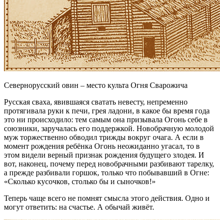
Севернорусский овин – место культа Огня Сварожича
Русская сваха, явившаяся сватать невесту, непременно
протягивала руки к печи, грея ладони, в какое бы время года
это ни происходило: тем самым она призывала Огонь себе в
союзники, заручалась его поддержкой. Новобрачную молодой
муж торжественно обводил трижды вокруг очага. А если в
момент рождения ребёнка Огонь неожиданно угасал, то в
этом видели верный признак рождения будущего злодея. И
вот, наконец, почему перед новобрачными разбивают тарелку,
а прежде разбивали горшок, только что побывавший в Огне:
«Сколько кусочков, столько бы и сыночков!»
Теперь чаще всего не помнят смысла этого действия. Одно и
могут ответить: на счастье. А обычай живёт.