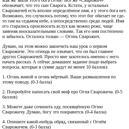
Как же звали этого бога Огня? Всё же «Сварожич»
обозначает, что это сын Сварога. Кстати, у остальных
Сварожичей есть вполне определённое имя, а у этого бога нет.
Возможно, это случилось потому, что этот бог обитает не где-
то там на седьмом небе, а непосредственно среди людей. Имя
его старались произносить вслух как можно реже, чаще
заменяя иносказательными словами. Так его имя постепенно
и забылось. Осталось только — Огонь Сварожич.
Думаю, на этом можно закончить наш урок о первом
Сварожиче. Это отнюдь не означает, что он был главнее
других Сварожичей. Просто мне захотелось именно с него
начать рассказ. А сейчас домашнее задание (надо выбрать
вопросы, которые в сумме дадут не менее 10 баллов):
1. Огонь живой и огонь мёртвый. Ваши размышления по
этому поводу. (0-3 балла)
2. Попробуйте написать свой миф про Огня Сварожича. (0-5
баллов)
3. Можете даже сочинить оду, посвящённую Огню
Сварожичу. Думаю, богу это понравится. (0-4 балла)
4. Опишите какой-нибудь обряд, связанный с Огнём
Сварожичем. (0-3 балла)