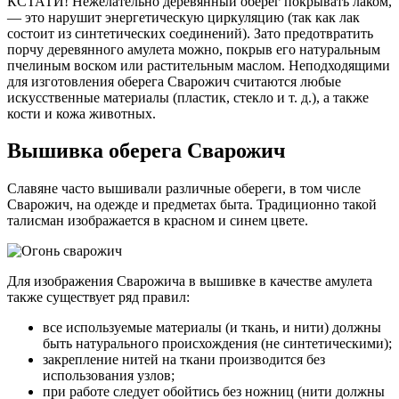
КСТАТИ! Нежелательно деревянный оберег покрывать лаком,
— это нарушит энергетическую циркуляцию (так как лак
состоит из синтетических соединений). Зато предотвратить
порчу деревянного амулета можно, покрыв его натуральным
пчелиным воском или растительным маслом. Неподходящими
для изготовления оберега Сварожич считаются любые
искусственные материалы (пластик, стекло и т. д.), а также
кости и кожа животных.
Вышивка оберега Сварожич
Славяне часто вышивали различные обереги, в том числе
Сварожич, на одежде и предметах быта. Традиционно такой
талисман изображается в красном и синем цвете.
Для изображения Сварожича в вышивке в качестве амулета
также существует ряд правил:
все используемые материалы (и ткань, и нити) должны
быть натурального происхождения (не синтетическими);
закрепление нитей на ткани производится без
использования узлов;
при работе следует обойтись без ножниц (нити должны