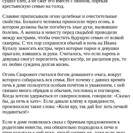
сушил хлеб, а не сжёг его вместе с овином, обрекая
крестьянскую семью на голод.
Славяне приписывали огню целебные и очистительные
свойства. Больного человека приносили через огонь, в
котором должны были погибнуть злые духи, вызвавшие
болезнь. А жениха и невесту перед свадьбой проводили
между кострами, чтобы очистить будущую семью от всякой
скверны. С тех пор сохранился обычай в ночь на Ивана
Купалу зажигать костры, через которые парни и девушки
прыгали, взявшись за руки. Считалось, что если парень и
девушка смогут перелететь через костёр, не расцепив рук, то
их любви суждена долгая жизнь.
Огонь Сварожич считался богом домашнего очага, вокруг
которого собиралась вся семья. Вот почему с давних времён
печь в доме пользуется особым почётом и уважением, с ней
связано много обрядов и обычаев, пословиц и поговорок.
Когда хотели удержаться от сквернословия, говорили: «Сказал
бы, да печь в хате». Если давали клятву в правдивости,
произносили такие слова: «Коли вру, так дай Бог хоть печкой
подавиться!»
Если в доме появлялась сваха с брачным предложением к
родителям невесты, она обязательно подходила к печи и
прикладывала к ней руки, чтоыб согреть их, даже если дело