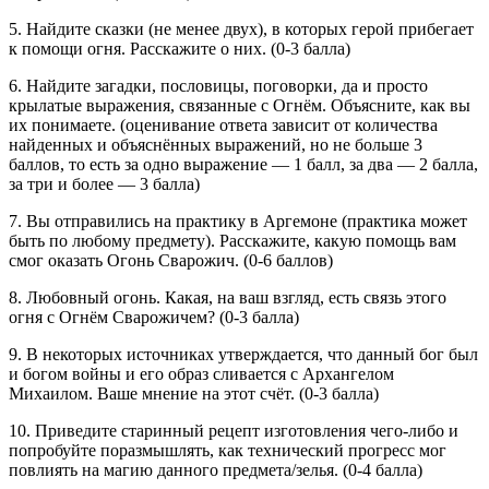
5. Найдите сказки (не менее двух), в которых герой прибегает
к помощи огня. Расскажите о них. (0-3 балла)
6. Найдите загадки, пословицы, поговорки, да и просто
крылатые выражения, связанные с Огнём. Объясните, как вы
их понимаете. (оценивание ответа зависит от количества
найденных и объяснённых выражений, но не больше 3
баллов, то есть за одно выражение — 1 балл, за два — 2 балла,
за три и более — 3 балла)
7. Вы отправились на практику в Аргемоне (практика может
быть по любому предмету). Расскажите, какую помощь вам
смог оказать Огонь Сварожич. (0-6 баллов)
8. Любовный огонь. Какая, на ваш взгляд, есть связь этого
огня с Огнём Сварожичем? (0-3 балла)
9. В некоторых источниках утверждается, что данный бог был
и богом войны и его образ сливается с Архангелом
Михаилом. Ваше мнение на этот счёт. (0-3 балла)
10. Приведите старинный рецепт изготовления чего-либо и
попробуйте поразмышлять, как технический прогресс мог
повлиять на магию данного предмета/зелья. (0-4 балла)