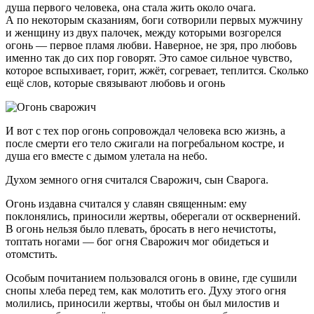
душа первого человека, она стала жить около очага.
А по некоторым сказаниям, боги сотворили первых мужчину
и женщину из двух палочек, между которыми возгорелся
огонь — первое пламя любви. Наверное, не зря, про любовь
именно так до сих пор говорят. Это самое сильное чувство,
которое вспыхивает, горит, жжёт, согревает, теплится. Сколько
ещё слов, которые связывают любовь и огонь
И вот с тех пор огонь сопровождал человека всю жизнь, а
после смерти его тело сжигали на погребальном костре, и
душа его вместе с дымом улетала на небо.
Духом земного огня считался Сварожич, сын Сварога.
Огонь издавна считался у славян священным: ему
поклонялись, приносили жертвы, оберегали от осквернений.
В огонь нельзя было плевать, бросать в него нечистоты,
топтать ногами — бог огня Сварожич мог обидеться и
отомстить.
Особым почитанием пользовался огонь в овине, где сушили
снопы хлеба перед тем, как молотить его. Духу этого огня
молились, приносили жертвы, чтобы он был милостив и