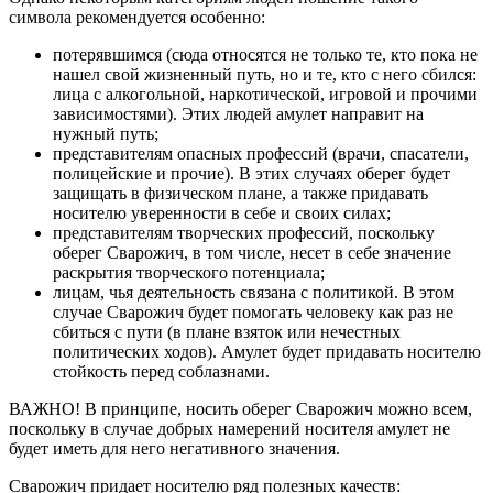
символа рекомендуется особенно:
потерявшимся (сюда относятся не только те, кто пока не
нашел свой жизненный путь, но и те, кто с него сбился:
лица с алкогольной, наркотической, игровой и прочими
зависимостями). Этих людей амулет направит на
нужный путь;
представителям опасных профессий (врачи, спасатели,
полицейские и прочие). В этих случаях оберег будет
защищать в физическом плане, а также придавать
носителю уверенности в себе и своих силах;
представителям творческих профессий, поскольку
оберег Сварожич, в том числе, несет в себе значение
раскрытия творческого потенциала;
лицам, чья деятельность связана с политикой. В этом
случае Сварожич будет помогать человеку как раз не
сбиться с пути (в плане взяток или нечестных
политических ходов). Амулет будет придавать носителю
стойкость перед соблазнами.
ВАЖНО! В принципе, носить оберег Сварожич можно всем,
поскольку в случае добрых намерений носителя амулет не
будет иметь для него негативного значения.
Сварожич придает носителю ряд полезных качеств: