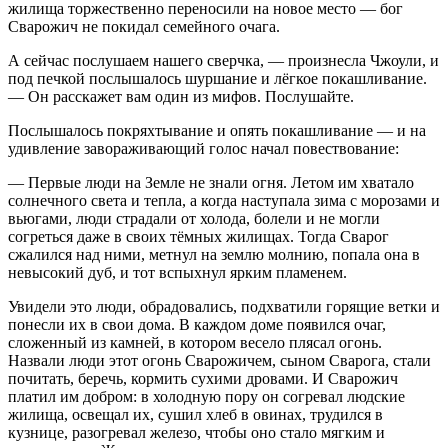
жилища торжественно переносили на новое место — бог
Сварожич не покидал семейного очага.
А сейчас послушаем нашего сверчка, — произнесла Чжоули, и
под печкой послышалось шуршание и лёгкое покашливание.
— Он расскажет вам один из мифов. Послушайте.
Послышалось покряхтывание и опять покашливание — и на
удивление завораживающий голос начал повествование:
— Первые люди на Земле не знали огня. Летом им хватало
солнечного света и тепла, а когда наступала зима с морозами и
вьюгами, люди страдали от холода, болели и не могли
согреться даже в своих тёмных жилищах. Тогда Cварог
сжалился над ними, метнул на землю молнию, попала она в
невысокий дуб, и тот вспыхнул ярким пламенем.
Увидели это люди, обрадовались, подхватили горящие ветки и
понесли их в свои дома. В каждом доме появился очаг,
сложенный из камней, в котором весело плясал огонь.
Назвали люди этот огонь Сварожичем, сыном Сварога, стали
почитать, беречь, кормить сухими дровами. И Сварожич
платил им добром: в холодную пору он согревал людские
жилища, освещал их, сушил хлеб в овинах, трудился в
кузнице, разогревал железо, чтобы оно стало мягким и