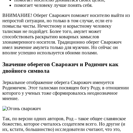
помогает человеку лучше понять себя.
ВНИМАНИЕ! Оберег Сварожич поможет носителю выйти из
непростой ситуации, но только в том случае, если его
помыслы чисты. Нечестному и корыстному человеку
талисман не подойдет. Более того, амулет может
способствовать раскрытию коварных замыслов
злонамеренного носителя. Традиционно оберег Сварожич
имел значение амулета только для мужчин. Но сейчас он
вполне успешно используется обоими полами.
Значение оберегов Сварожич и Родимич как
двойного символа
Зеркальное отображение оберега Сварожич именуется
Родимичем. Этот талисман посвящен богу Роду, в отношении
которого у ученых тоже сформировалось неоднозначное
мнение.
Так, по версии одних авторов, Род – такое общее славянское
божество, которое считалось создателем всего. Но другие (и
их, кстати, большинство) исследователи считают, что это,