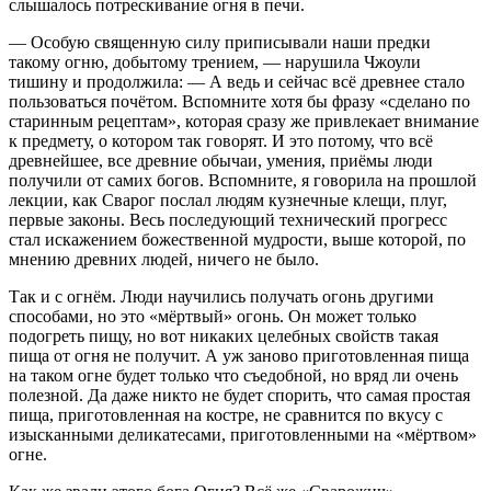
слышалось потрескивание огня в печи.
— Особую священную силу приписывали наши предки
такому огню, добытому трением, — нарушила Чжоули
тишину и продолжила: — А ведь и сейчас всё древнее стало
пользоваться почётом. Вспомните хотя бы фразу «сделано по
старинным рецептам», которая сразу же привлекает внимание
к предмету, о котором так говорят. И это потому, что всё
древнейшее, все древние обычаи, умения, приёмы люди
получили от самих богов. Вспомните, я говорила на прошлой
лекции, как Сварог послал людям кузнечные клещи, плуг,
первые законы. Весь последующий технический прогресс
стал искажением божественной мудрости, выше которой, по
мнению древних людей, ничего не было.
Так и с огнём. Люди научились получать огонь другими
способами, но это «мёртвый» огонь. Он может только
подогреть пищу, но вот никаких целебных свойств такая
пища от огня не получит. А уж заново приготовленная пища
на таком огне будет только что съедобной, но вряд ли очень
полезной. Да даже никто не будет спорить, что самая простая
пища, приготовленная на костре, не сравнится по вкусу с
изысканными деликатесами, приготовленными на «мёртвом»
огне.