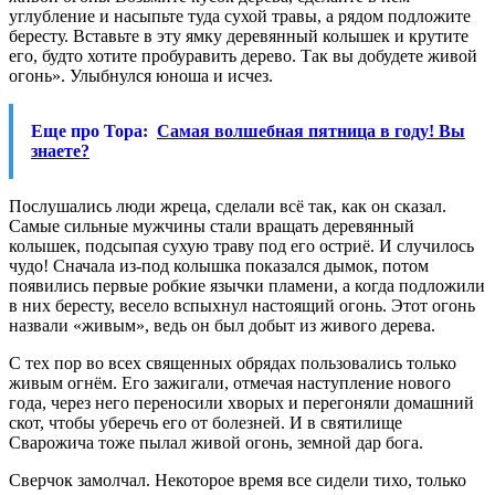
углубление и насыпьте туда сухой травы, а рядом подложите
бересту. Вставьте в эту ямку деревянный колышек и крутите
его, будто хотите пробуравить дерево. Так вы добудете живой
огонь». Улыбнулся юноша и исчез.
Еще про Тора:
Самая волшебная пятница в году! Вы
знаете?
Послушались люди жреца, сделали всё так, как он сказал.
Самые сильные мужчины стали вращать деревянный
колышек, подсыпая сухую траву под его остриё. И случилось
чудо! Сначала из-под колышка показался дымок, потом
появились первые робкие язычки пламени, а когда подложили
в них бересту, весело вспыхнул настоящий огонь. Этот огонь
назвали «живым», ведь он был добыт из живого дерева.
С тех пор во всех священных обрядах пользовались только
живым огнём. Его зажигали, отмечая наступление нового
года, через него переносили хворых и перегоняли домашний
скот, чтобы уберечь его от болезней. И в святилище
Сварожича тоже пылал живой огонь, земной дар бога.
Сверчок замолчал. Некоторое время все сидели тихо, только