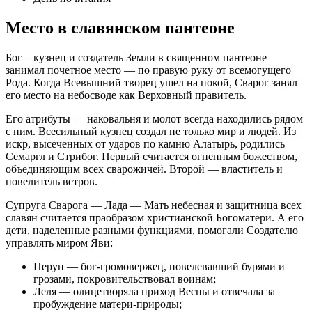
Место в славянском пантеоне
Бог – кузнец и создатель Земли в священном пантеоне
занимал почетное место — по правую руку от всемогущего
Рода. Когда Всевышний творец ушел на покой, Сварог занял
его место на небосводе как Верховный правитель.
Его атрибуты — наковальня и молот всегда находились рядом
с ним. Всесильный кузнец создал не только мир и людей. Из
искр, высеченных от ударов по камню Алатырь, родились
Семаргл и Стрибог. Первый считается огненным божеством,
объединяющим всех сварожичей. Второй — властитель и
повелитель ветров.
Супруга Сварога — Лада — Мать небесная и защитница всех
славян считается праобразом христианской Богоматери. А его
дети, наделенные разными функциями, помогали Создателю
управлять миром Яви:
Перун — бог-громовержец, повелевавший бурями и
грозами, покровительствовал воинам;
Леля — олицетворяла приход Весны и отвечала за
пробуждение матери-природы;