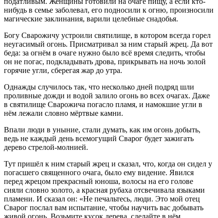
податливым. Женщины готовили на очаге пищу, а если кто-
нибудь в семье заболевал, его подносили к огню, произносили
магические заклинания, варили целебные снадобья.
Богу Сварожичу устроили святилище, в котором всегда горел
неугасимый огонь. Присматривал за ним старый жрец. Да вот
беда: за огнём в очаге нужно было всё время следить, чтобы
он не погас, подкладывать дрова, прикрывать на ночь золой
горячие угли, сберегая жар до утра.
Однажды случилось так, что несколько дней подряд шли
проливные дожди и водой залило огонь во всех очагах. Даже
в святилище Сварожича погасло пламя, и намокшие угли в
нём лежали словно мёртвые камни.
Впали люди в уныние, стали думать, как им огонь добыть,
ведь не каждый день всемогущий Сварог будет зажигать
дерево стрелой-молнией.
Тут пришёл к ним старый жрец и сказал, что, когда он сидел у
погасшего священного очага, было ему видение. Явился
перед жрецом прекрасный юноша, волосы на его голове
сияли словно золото, а красная рубаха отсвечивала языками
пламени. И сказал он: «Не печальтесь, люди. Это мой отец
Сварог послал вам испытание, чтобы научить вас добывать
живой огонь. Возьмите кусок дерева, сделайте в нём