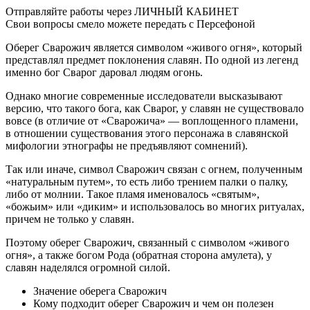
Отправляйте работы через ЛИЧНЫЙ КАБИНЕТ
Свои вопросы смело можете передать с Персефоной
Оберег Сварожич является символом «живого огня», который
представлял предмет поклонения славян. По одной из легенд
именно бог Сварог даровал людям огонь.
Однако многие современные исследователи высказывают
версию, что такого бога, как Сварог, у славян не существовало
вовсе (в отличие от «Сварожича» — воплощенного пламени,
в отношении существования этого персонажа в славянской
мифологии этнографы не предъявляют сомнений).
Так или иначе, символ Сварожич связан с огнем, полученным
«натуральным путем», то есть либо трением палки о палку,
либо от молнии. Такое пламя именовалось «святым»,
«божьим» или «диким» и использовалось во многих ритуалах,
причем не только у славян.
Поэтому оберег Сварожич, связанный с символом «живого
огня», а также богом Рода (обратная сторона амулета), у
славян наделялся огромной силой.
Значение оберега Сварожич
Кому подходит оберег Сварожич и чем он полезен