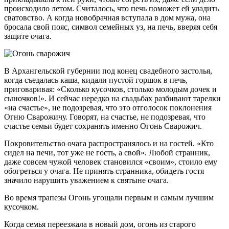
происходило летом. Считалось, что печь поможет ей уладить
сватовство. А когда новобрачная вступала в дом мужа, она
бросала свой пояс, символ семейных уз, на печь, вверяя себя
защите очага.
В Архангельской губернии под конец свадебного застолья,
когда съедалась каша, кидали пустой горшок в печь,
приговаривая: «Сколько кусочков, столько молодым дочек и
сыночков!». И сейчас нередко на свадьбах разбивают тарелки
«на счастье», не подозревая, что это отголосок поклонения
Огню Сварожичу. Говорят, на счастье, не подозревая, что
счастье семьи будет сохранять именно Огонь Сварожич.
Покровительство очага распространялось и на гостей. «Кто
сидел на печи, тот уже не гость, а свой». Любой странник,
даже совсем чужой человек становился «своим», стоило ему
обогреться у очага. Не принять странника, обидеть гостя
значило нарушить уважением к святыне очага.
Во время трапезы Огонь угощали первым и самым лучшим
кусочком.
Когда семья переезжала в новый дом, огонь из старого