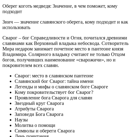
Оберег коготь медведя: Значение, в чем поможет, кому
подходит
Знич — значение славянского оберега, кому подходит и как
использовать
Сварог – бог Справедливости и Огня, почитался древними
славянами как Верховный владыка небосвода. Сотворитель
Мира недаром занимает почетное место в пантеоне князя
Владимира. Солярного владыку считают не только Отцом
богов, получивших наименование «сварожичи», но и
покровителем всех славян.
Сварог: место в славянском пантеоне
Славянский бог Сварог: тайна имени
Легенды и мифы о славянском боге Свароге
Кому покровительствует бог Сварог?
Проявление бога Сварога для славян
Звездный круг Сварога
Атрибуты Сварога
Заповеди Бога Сварога
Наузы
Молитва о помощи
Символы и обереги Сварога
День почитания