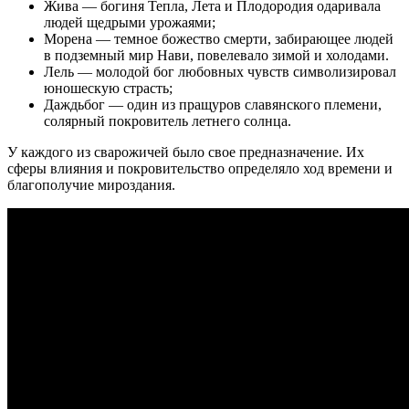
Жива — богиня Тепла, Лета и Плодородия одаривала
людей щедрыми урожаями;
Морена — темное божество смерти, забирающее людей
в подземный мир Нави, повелевало зимой и холодами.
Лель — молодой бог любовных чувств символизировал
юношескую страсть;
Даждьбог — один из пращуров славянского племени,
солярный покровитель летнего солнца.
У каждого из сварожичей было свое предназначение. Их
сферы влияния и покровительство определяло ход времени и
благополучие мироздания.