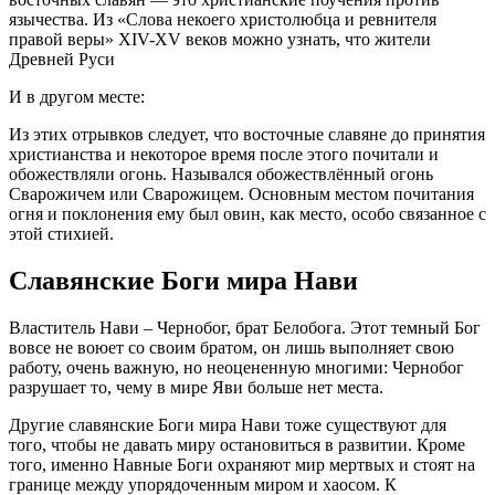
язычества. Из «Слова некоего христолюбца и ревнителя
правой веры» XIV-XV веков можно узнать, что жители
Древней Руси
И в другом месте:
Из этих отрывков следует, что восточные славяне до принятия
христианства и некоторое время после этого почитали и
обожествляли огонь. Назывался обожествлённый огонь
Сварожичем или Сварожицем. Основным местом почитания
огня и поклонения ему был овин, как место, особо связанное с
этой стихией.
Славянские Боги мира Нави
Властитель Нави – Чернобог, брат Белобога. Этот темный Бог
вовсе не воюет со своим братом, он лишь выполняет свою
работу, очень важную, но неоцененную многими: Чернобог
разрушает то, чему в мире Яви больше нет места.
Другие славянские Боги мира Нави тоже существуют для
того, чтобы не давать миру остановиться в развитии. Кроме
того, именно Навные Боги охраняют мир мертвых и стоят на
границе между упорядоченным миром и хаосом. К