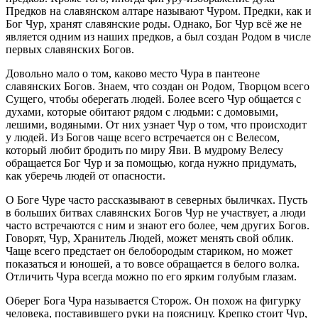
Предков на славянском алтаре называют Чуром. Предки, как и
Бог Чур, хранят славянские роды. Однако, Бог Чур всё же не
является одним из наших предков, а был создан Родом в числе
первых славянских Богов.
Довольно мало о том, каково место Чура в пантеоне
славянских Богов. Знаем, что создан он Родом, Творцом всего
Сущего, чтобы оберегать людей. Более всего Чур общается с
духами, которые обитают рядом с людьми: с домовыми,
лешими, водяными. От них узнает Чур о том, что происходит
у людей. Из Богов чаще всего встречается он с Велесом,
который любит бродить по миру Яви. В мудрому Велесу
обращается Бог Чур и за помощью, когда нужно придумать,
как уберечь людей от опасности.
О Боге Чуре часто рассказывают в северных быличках. Пусть
в больших битвах славянских Богов Чур не участвует, а люди
часто встречаются с ним и знают его более, чем других Богов.
Говорят, Чур, Хранитель Людей, может менять свой облик.
Чаще всего предстает он белобородым стариком, но может
показаться и юношей, а то вовсе обращается в белого волка.
Отличить Чура всегда можно по его ярким голубым глазам.
Оберег Бога Чура называется Сторож. Он похож на фигурку
человека, поставившего руки на поясницу. Крепко стоит Чур,