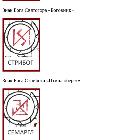
Знак Бога Святогора «Боговник»
Знак Бога Стрибога «Птица оберег»