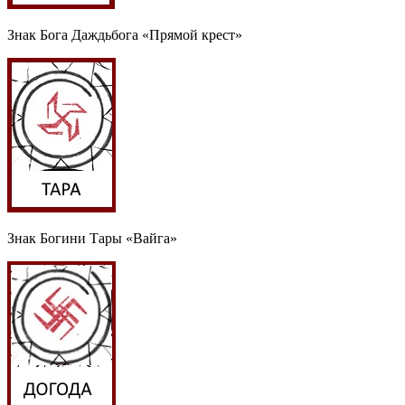
Знак Бога Даждьбога «Прямой крест»
Знак Богини Тары «Вайга»