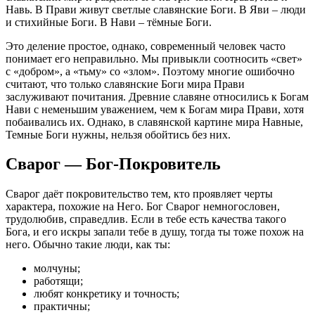
Навь. В Прави живут светлые славянские Боги. В Яви – люди
и стихийные Боги. В Нави – тёмные Боги.
Это деление простое, однако, современный человек часто
понимает его неправильно. Мы привыкли соотносить «свет»
с «добром», а «тьму» со «злом». Поэтому многие ошибочно
считают, что только славянские Боги мира Прави
заслуживают почитания. Древние славяне относились к Богам
Нави с неменьшим уважением, чем к Богам мира Прави, хотя
побаивались их. Однако, в славянской картине мира Навные,
Темные Боги нужны, нельзя обойтись без них.
Сварог — Бог-Покровитель
Сварог даёт покровительство тем, кто проявляет черты
характера, похожие на Него. Бог Сварог немногословен,
трудолюбив, справедлив. Если в тебе есть качества такого
Бога, и его искры запали тебе в душу, тогда ты тоже похож на
него. Обычно такие люди, как ты:
молчуны;
работящи;
любят конкретику и точность;
практичны;