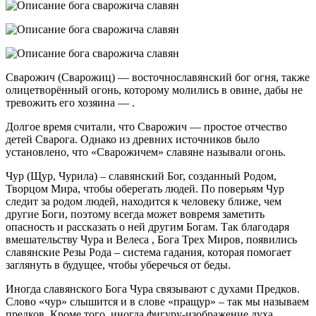
Сварожич (Сварожиц) — восточнославянский бог огня, также
олицетворённый огонь, которому молились в овине, дабы не
тревожить его хозяина — .
Долгое время считали, что Сварожич — простое отчество
детей Сварога. Однако из древних источников было
установлено, что «Сварожичем» славяне называли огонь.
Чур (Щур, Чурила) – славянский Бог, созданный Родом,
Творцом Мира, чтобы оберегать людей. По поверьям Чур
следит за родом людей, находится к человеку ближе, чем
другие Боги, поэтому всегда может вовремя заметить
опасность и рассказать о ней другим Богам. Так благодаря
вмешательству Чура и Велеса , Бога Трех Миров, появились
славянские Резы Рода – система гадания, которая помогает
заглянуть в будущее, чтобы уберечься от беды.
Иногда славянского Бога Чура связывают с духами Предков.
Слово «чур» слышится и в слове «пращур» – так мы называем
предков. Кроме того, иногда фигуру-изображение духа