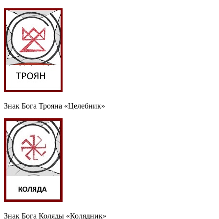
Знак Бога Трояна «Целебник»
Знак Бога Коляды «Колядник»