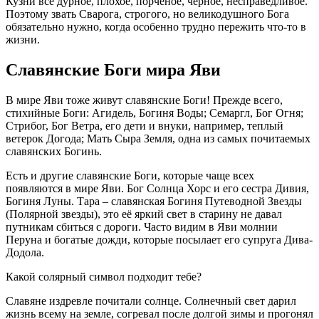
Кузни всё дурное, плохое, порченое, чёрное, несправедливое.
Поэтому звать Сварога, строгого, но великодушного Бога
обязательно нужно, когда особенно трудно пережить что-то в
жизни.
Славянские Боги мира Яви
В мире Яви тоже живут славянские Боги! Прежде всего,
стихийные Боги: Агидель, Богиня Воды; Семаргл, Бог Огня;
Стрибог, Бог Ветра, его дети и внуки, например, теплый
ветерок Догода; Мать Сыра Земля, одна из самых почитаемых
славянских Богинь.
Есть и другие славянские Боги, которые чаще всех
появляются в мире Яви. Бог Солнца Хорс и его сестра Дивия,
Богиня Луны. Тара – славянская Богиня Путеводной Звезды
(Полярной звезды), это её яркий свет в старину не давал
путникам сбиться с дороги. Часто видим в Яви молнии
Перуна и богатые дожди, которые посылает его супруга Дива-
Додола.
Какой солярный символ подходит тебе?
Славяне издревле почитали солнце. Солнечный свет дарил
жизнь всему на земле, согревал после долгой зимы и прогонял