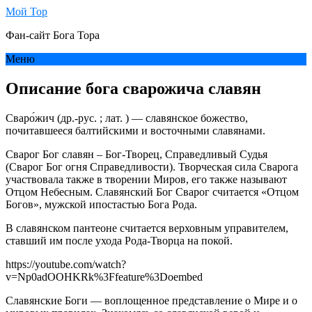
Мой Тор
Фан-сайт Бога Тора
Меню
Описание бога сварожича славян
Сваро́жич (др.-рус. ; лат. ) — славянское божество,
почитавшееся балтийскими и восточными славянами.
Сварог Бог славян – Бог-Творец, Справедливый Судья
(Сварог Бог огня Справедливости). Творческая сила Сварога
участвовала также в творении Миров, его также называют
Отцом Небесным. Славянский Бог Сварог считается «Отцом
Богов», мужской ипостастью Бога Рода.
В славянском пантеоне считается верховным управителем,
ставший им после ухода Рода-Творца на покой.
https://youtube.com/watch?
v=Np0adOOHKRk%3Ffeature%3Doembed
Славянские Боги — воплощенное представление о Мире и о