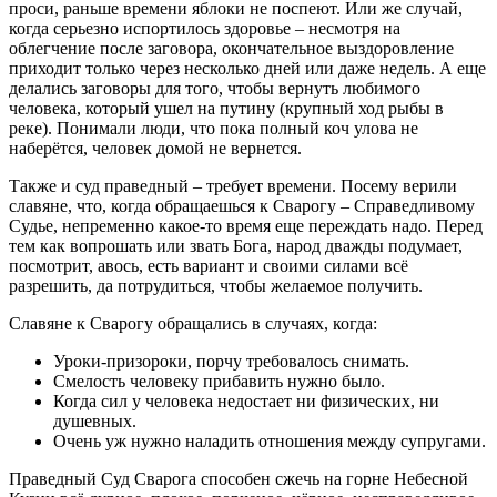
проси, раньше времени яблоки не поспеют. Или же случай,
когда серьезно испортилось здоровье – несмотря на
облегчение после заговора, окончательное выздоровление
приходит только через несколько дней или даже недель. А еще
делались заговоры для того, чтобы вернуть любимого
человека, который ушел на путину (крупный ход рыбы в
реке). Понимали люди, что пока полный коч улова не
наберётся, человек домой не вернется.
Также и суд праведный – требует времени. Посему верили
славяне, что, когда обращаешься к Сварогу – Справедливому
Судье, непременно какое-то время еще переждать надо. Перед
тем как вопрошать или звать Бога, народ дважды подумает,
посмотрит, авось, есть вариант и своими силами всё
разрешить, да потрудиться, чтобы желаемое получить.
Славяне к Сварогу обращались в случаях, когда:
Уроки-призороки, порчу требовалось снимать.
Смелость человеку прибавить нужно было.
Когда сил у человека недостает ни физических, ни
душевных.
Очень уж нужно наладить отношения между супругами.
Праведный Суд Сварога способен сжечь на горне Небесной