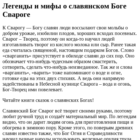
Легенды и мифы о славянском Боге
Свароге
К Сварогу — Богу славян люди воссылают свои мольбы о
добром урожае, изобилии плодов, хороших всходах посевных.
Сварог – Творец, поэтому он когда-то научил людей
изготавливать творог из кислого молока или сыр. Ранее такая
еда считалась священной, настоящим подарком Богов. Слово
«сварганить» присутствует в обиходе славян до сих пор. Оно
обозначает что-нибудь чудесным образом смастерить,
сотворить, сделать что-нибудь неизведанное. Так же и слова
«варганить», «варить» тоже напоминают о воде и огне,
готовке еды на этих двух стихиях. А ведь они напрямую
задействованы в Небесной кузнице Сварога – вода и огонь,
Бог-Творец ими повелевает.
Читайте книги сказок о славянских Богах!
Славянский Бог Сварог всё творит своими руками, поэтому
любит ручной труд и создаёт материальный мир. По легендам
видно, что он дарит людям огонь для приготовления пищи и
обогрева в зимнюю пору. Кроме этого, по поверьям древних
славян известно также, что Бог Огня и Справедливости
научил разные народы использовать железные орудия труда