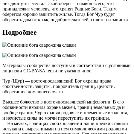
не сдвинуть с места. Такой оберег – символ всего, что
принадлежит человеку, что хранят Родные Боги. Таким
оберегом хорошо защитить жилье. Тогда Бог Чур будет
оберегать дом от краж, недоброжелателей, сплетен и зависти.
Подробнее
Материалы сообщества доступны в соответствии с условиями
лицензии CC-BY-SA, если не указано иное.
Чур (Щур) — восточнославянский Бог охраны права
собственности, защиты, покровитель границ, целости,
оберегания, домашнего очага.
Высшее божество в восточнославянской мифологии. В его
обязанности входила охрана межей, границ земельных да и
вообще границ.Чур охранял родовые и племенные владения,
и нечистые силы не могли переступить их границы.
На межах, границах своих владений наши предки ставили
истукана с вырезанными на нем символическими родовыми