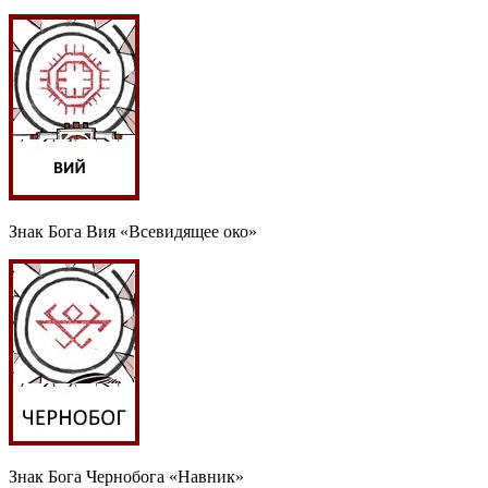
Знак Бога Вия «Всевидящее око»
Знак Бога Чернобога «Навник»