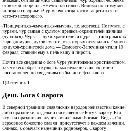
знаками, считавшимися священными. Чур охранял человека
от всякой «порчи» , «Нечистой силы». Видимо по этому мы
иногда и говорим: «Чур меня» когда хотим защититься от
чего-то нехорошего.
(Прищуриться-жмуриться-жмурик, т.е. мертвец). Не путать с
чурами, чур связан с культом предков-охранителей жилища
(чураться). Чуры — духи хранители, а щуры — типа римских
ларов,лемуров, духов смерти, от которых откупались. Одного
из духов-хранителей дома — Домового-Запечника чтили 10
февраля, ставили ему в печь кашу и пироги.
Почти все сведения о боге Чуре уничтожены христианством,
так что его образ и культ только недавно стал частично
восстановлен по сведениям из былин и фольклора.
1)Источник 1 —
День Бога Сварога
В северной традиции славянских народов неизвестны какие-
либо праздники, отдельно посвященные Богу Сварогу. Его
чтут на праздниках вкупе с остальными Богами. Ведь – Он
верховное божество славян, присутствует в каждом явлении.
Однако, в обычаях нынешних родноверов, Сварогу