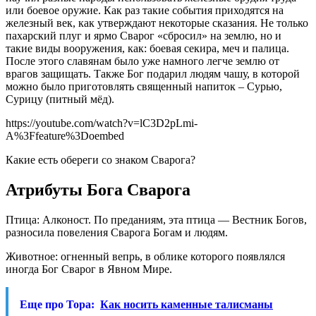
или боевое оружие. Как раз такие события приходятся на
железный век, как утверждают некоторые сказания. Не только
пахарский плуг и ярмо Сварог «сбросил» на землю, но и
такие виды вооружения, как: боевая секира, меч и палица.
После этого славянам было уже намного легче землю от
врагов защищать. Также Бог подарил людям чашу, в которой
можно было приготовлять священный напиток – Сурью,
Сурицу (питный мёд).
https://youtube.com/watch?v=lC3D2pLmi-
A%3Ffeature%3Doembed
Какие есть обереги со знаком Сварога?
Атрибуты Бога Сварога
Птица: Алконост. По преданиям, эта птица — Вестник Богов,
разносила повеления Сварога Богам и людям.
Животное: огненный вепрь, в облике которого появлялся
иногда Бог Сварог в Явном Мире.
Еще про Тора:
Как носить каменные талисманы