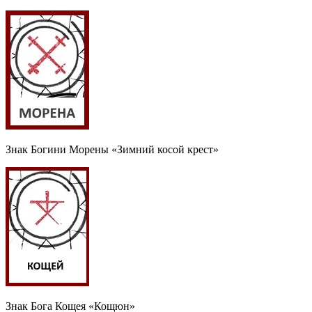
Знак Богини Морены «Зимний косой крест»
Знак Бога Кощея «Кощюн»