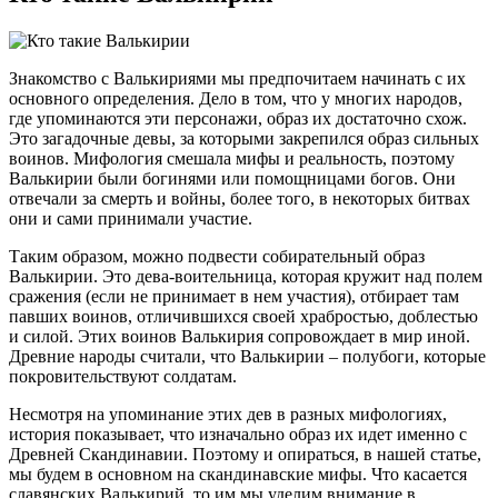
Знакомство с Валькириями мы предпочитаем начинать с их
основного определения. Дело в том, что у многих народов,
где упоминаются эти персонажи, образ их достаточно схож.
Это загадочные девы, за которыми закрепился образ сильных
воинов. Мифология смешала мифы и реальность, поэтому
Валькирии были богинями или помощницами богов. Они
отвечали за смерть и войны, более того, в некоторых битвах
они и сами принимали участие.
Таким образом, можно подвести собирательный образ
Валькирии. Это дева-воительница, которая кружит над полем
сражения (если не принимает в нем участия), отбирает там
павших воинов, отличившихся своей храбростью, доблестью
и силой. Этих воинов Валькирия сопровождает в мир иной.
Древние народы считали, что Валькирии – полубоги, которые
покровительствуют солдатам.
Несмотря на упоминание этих дев в разных мифологиях,
история показывает, что изначально образ их идет именно с
Древней Скандинавии. Поэтому и опираться, в нашей статье,
мы будем в основном на скандинавские мифы. Что касается
славянских Валькирий, то им мы уделим внимание в