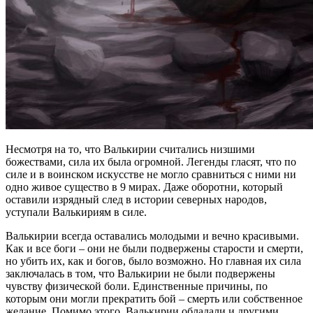
Несмотря на то, что Валькирии считались низшими
божествами, сила их была огромной. Легенды гласят, что по
силе и в воинском искусстве не могло сравниться с ними ни
одно живое существо в 9 мирах. Даже оборотни, который
оставили изрядный след в истории северных народов,
уступали Валькириям в силе.
Валькирии всегда оставались молодыми и вечно красивыми.
Как и все боги – они не были подвержены старости и смерти,
но убить их, как и богов, было возможно. Но главная их сила
заключалась в том, что Валькирии не были подвержены
чувству физической боли. Единственные причины, по
которым они могли прекратить бой – смерть или собственное
желание. Помимо этого, Валькирии обладали и другими