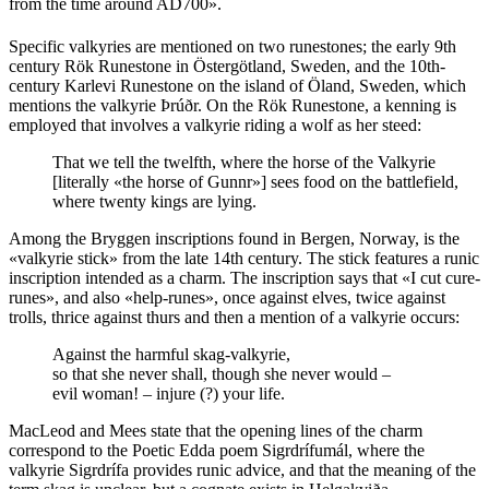
from the time around AD700».
Specific valkyries are mentioned on two runestones; the early 9th
century Rök Runestone in Östergötland, Sweden, and the 10th-
century Karlevi Runestone on the island of Öland, Sweden, which
mentions the valkyrie Þrúðr. On the Rök Runestone, a kenning is
employed that involves a valkyrie riding a wolf as her steed:
That we tell the twelfth, where the horse of the Valkyrie
[literally «the horse of Gunnr»] sees food on the battlefield,
where twenty kings are lying.
Among the Bryggen inscriptions found in Bergen, Norway, is the
«valkyrie stick» from the late 14th century. The stick features a runic
inscription intended as a charm. The inscription says that «I cut cure-
runes», and also «help-runes», once against elves, twice against
trolls, thrice against thurs and then a mention of a valkyrie occurs:
Against the harmful skag-valkyrie,
so that she never shall, though she never would –
evil woman! – injure (?) your life.
MacLeod and Mees state that the opening lines of the charm
correspond to the Poetic Edda poem Sigrdrífumál, where the
valkyrie Sigrdrífa provides runic advice, and that the meaning of the