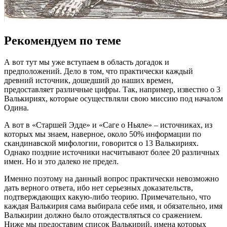
Рекомендуем по теме
А вот тут мы уже вступаем в область догадок и
предположений. Дело в том, что практически каждый
древний источник, дошедший до наших времен,
предоставляет различные цифры. Так, например, известно о 3
Валькириях, которые осуществляли свою миссию под началом
Одина.
А вот в «Старшей Эдде» и «Саге о Ньяле» – источниках, из
которых мы знаем, наверное, около 50% информации по
скандинавской мифологии, говорится о 13 Валькириях.
Однако поздние источники насчитывают более 20 различных
имен. Но и это далеко не предел.
Именно поэтому на данный вопрос практически невозможно
дать верного ответа, ибо нет серьезных доказательств,
подтверждающих какую-либо теорию. Примечательно, что
каждая Валькирия сама выбирала себе имя, и обязательно, имя
Валькирии должно было отождествляться со сражением.
Ниже мы предоставим список Валькирий, имена которых