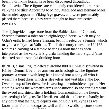
bearing drinking horns, have been discovered throughout
Scandinavia. These figures are commonly considered to represent
valkyries or dísir. According to Mindy MacLeod and Bernard Mees,
the amulets appear in Viking Age graves, and were presumably
placed there because «they were thought to have protective
powers».
The Tjängvide image stone from the Baltic island of Gotland,
Sweden features a rider on an eight-legged horse, which may be
Odin’s eight-legged horse Sleipnir, being greeted by a female, which
may be a valkyrie at Valhalla. The 11th century runestone U 1163
features a carving of a female bearing a horn that has been
interpreted as the valkyrie Sigrdrífa handing the hero Sigurd (also
depicted on the stone) a drinking horn.
In 2013, a small figure dated at around 800 AD was discovered in
Hårby, Denmark by three amateur archaeologists. The figurine
portrays a woman with long hair knotted into a ponytail who is
wearing a long dress which is sleeveless and vest like at the top.
Over the top of her dress she is wearing an embroidered apron. Her
clothing keeps the woman’s arms unobstructed so she can fight with
the sword and shield she is holding. Commenting on the figure,
archaeologist Mogens Bo Henriksen said that «there can hardly be
any doubt that the figure depicts one of Odin’s valkyries as we
know them from the sagas as well as from Swedish picture stones