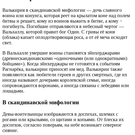
Валькирия в скандинавской мифологии — дочь славного
воина или конунга, которая реет на крылатом коне над полем
битвы и решает, кому из воинов выжить в битве, а кому −
погибнуть. Погибшие отправляются в небесный чертог —
Вальхаллу, которой правит бог Один. С гривы её коня
(облака) капает оплодотворяющая роса, а от её меча исходит
свет.
В Вальхалле умершие воины становятся эйнхерджарами
(древнескандинавскими «одиночными (или однократными)
бойцами»). Когда эйнхерджары не готовятся к событиям
Рагнарёка, валькирии приносят им мед. Валькирии также
появляются как любители героев и других смертных, где их
иногда называют дочерьми королевской семьи, иногда
сопровождаются воронами, а иногда связаны с лебедями или
лошадьми.
В скандинавской мифологии
Девы-воительницы изображаются в доспехах, шлемах с
рогами или крыльями, со щитами и копьями. От блеска их
доспехов, согласно поверьям, на небе возникает северное
сияние.