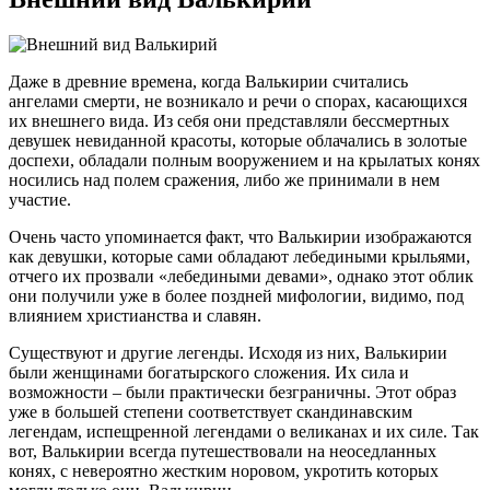
Даже в древние времена, когда Валькирии считались
ангелами смерти, не возникало и речи о спорах, касающихся
их внешнего вида. Из себя они представляли бессмертных
девушек невиданной красоты, которые облачались в золотые
доспехи, обладали полным вооружением и на крылатых конях
носились над полем сражения, либо же принимали в нем
участие.
Очень часто упоминается факт, что Валькирии изображаются
как девушки, которые сами обладают лебедиными крыльями,
отчего их прозвали «лебедиными девами», однако этот облик
они получили уже в более поздней мифологии, видимо, под
влиянием христианства и славян.
Существуют и другие легенды. Исходя из них, Валькирии
были женщинами богатырского сложения. Их сила и
возможности – были практически безграничны. Этот образ
уже в большей степени соответствует скандинавским
легендам, испещренной легендами о великанах и их силе. Так
вот, Валькирии всегда путешествовали на неоседланных
конях, с невероятно жестким норовом, укротить которых