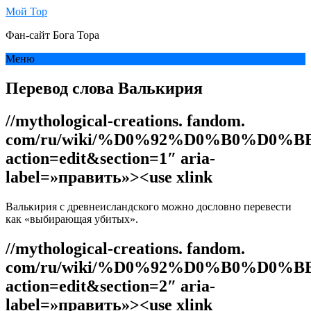
Мой Тор
Фан-сайт Бога Тора
Меню
Перевод слова Валькирия
//mythological-creations. fandom.
com/ru/wiki/%D0%92%D0%B0%D0
action=edit&section=1″ aria-
label=»править»><use xlink
Валькирия с древнеисландского можно дословно перевести
как «выбирающая убитых».
//mythological-creations. fandom.
com/ru/wiki/%D0%92%D0%B0%D0
action=edit&section=2″ aria-
label=»править»><use xlink