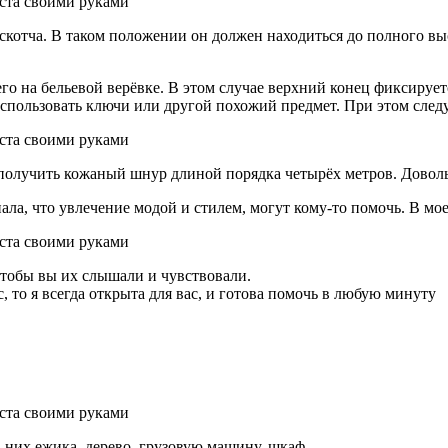
скотча. В таком положении он должен находиться до полного в
о на бельевой верёвке. В этом случае верхний конец фиксирует
использовать ключи или другой похожий предмет. При этом след
 получить кожаный шнур длиной порядка четырёх метров. Доволь
ала, что увлечение модой и стилем, могут кому-то помочь. В мое
чтобы вы их слышали и чувствовали.
с, то я всегда открыта для вас, и готова помочь в любую минуту
а них ежика, дерево, грузовую машину, шкаф.