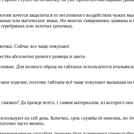
ногим хочется защититься от негативного воздействия чужих мы
уальные или магические знаки. Но многие священники, шаманы 
 серебряных или золотых цепочках.
вочки. Сейчас все чаще покупают
ства абсолютно разного размера и цвета.
озовые. Для полного образа на гайтанах используются итальянс
такое изделие, поэтому гайтаны всё чаще покупают малышам на
связано? Да прежде всего, с самим материалом, из которого она 
спользуют по сей день. Конечно, срок службы её невелик, но эт
таточно часто менять.
тизированным способом, поэтому брак встречается чрезвычайно 