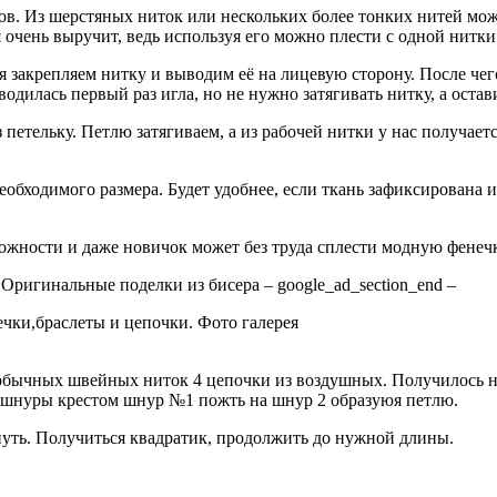
ов. Из шерстяных ниток или нескольких более тонких нитей мо
ия очень выручит, ведь используя его можно плести с одной ни
 закрепляем нитку и выводим её на лицевую сторону. После чего
одилась первый раз игла, но не нужно затягивать нитку, а оста
петельку. Петлю затягиваем, а из рабочей нитки у нас получает
обходимого размера. Будет удобнее, если ткань зафиксирована и
сложности и даже новичок может без труда сплести модную фен
ригинальные поделки из бисера – google_ad_section_end –
чки,браслеты и цепочки. Фото галерея
з обычных швейных ниток 4 цепочки из воздушных. Получилось н
ь шнуры крестом шнур №1 пожть на шнур 2 образуюя петлю.
тянуть. Получиться квадратик, продолжить до нужной длины.