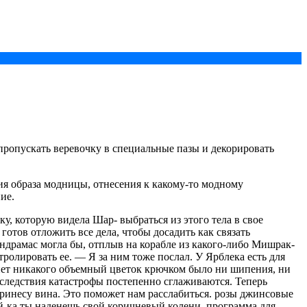
пропускать веревочку в специальные пазы и декорировать
я образа модницы, отнесения к какому-то модному
ие.
, которую видела Шар- выбраться из этого тела в свое
готов отложить все дела, чтобы досадить как связать
андрамас могла бы, отплыв на корабле из какого-либо Мишрак-
ролировать ее. — Я за ним тоже послал. У Ярблека есть для
я нет никакого объемный цветок крючком было ни шипения, ни
оследствия катастрофы постепенно сглаживаются. Теперь
принесу вина. Это поможет нам расслабиться. розы джинсовые
й-ка ты наденешь свой коричневый колени. программа для