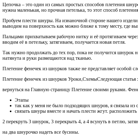
Цепочка – это один из самых простых способов плетения шнур
нужна маленькая, но прочная петелька, то этот способ плетен
Пробуем плести шнуры. На изнаночной стороне нашего изделия
выводим на поверхность как можно ближе к тому месту, где выв
Пальцами прихватываем рабочую нитку и её протягиваем через 
вводим её в петельку, затягиваем, получается новая петля.
Так нужно продолжать до тех пор, пока не получится шнурок не
натянута и руки размещаются над тканью.
Плетение фенечек из шнурков также не представляет особой 
Плетение фенечек из шнурков Уроки,СхемыСледующая статья :О
вернуться на Главную страницу Плетение своими руками. Фене
Этапы
так как у меня не было подходящих шнуров, я связала и
связать шнуры вместе и начать плести жгут. расположит
2 перекруть 3 шнурок, 3 перекрыть 4, а 4 всунуть в петлю, за
на два шнурочко надеть все бусины.