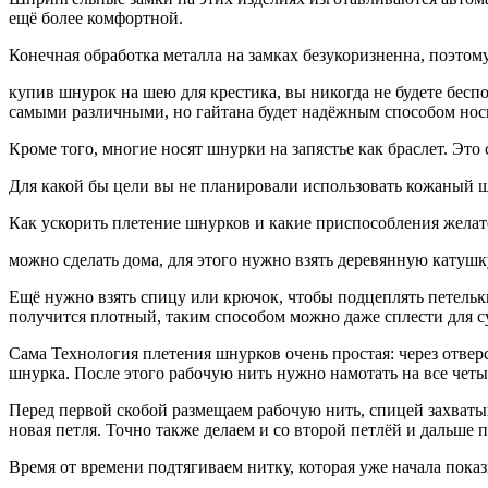
ещё более комфортной.
Конечная обработка металла на замках безукоризненна, поэтом
купив шнурок на шею для крестика, вы никогда не будете беспо
самыми различными, но гайтана будет надёжным способом носи
Кроме того, многие носят шнурки на запястье как браслет. Это
Для какой бы цели вы не планировали использовать кожаный шн
Как ускорить плетение шнурков и какие приспособления желате
можно сделать дома, для этого нужно взять деревянную катушку
Ещё нужно взять спицу или крючок, чтобы подцеплять петельк
получится плотный, таким способом можно даже сплести для с
Сама Технология плетения шнурков очень простая: через отвер
шнурка. После этого рабочую нить нужно намотать на все четы
Перед первой скобой размещаем рабочую нить, спицей захватыв
новая петля. Точно также делаем и со второй петлёй и дальше п
Время от времени подтягиваем нитку, которая уже начала показ