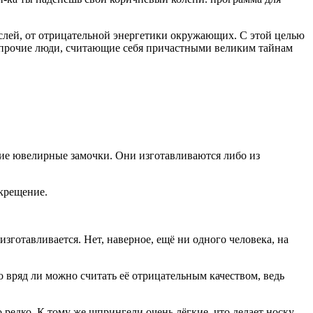
слей, от отрицательной энергетики окружающих. С этой целью
и прочие люди, считающие себя причастными великим тайнам
кие ювелирные замочки. Они изготавливаются либо из
 крещение.
изготавливается. Нет, наверное, ещё ни одного человека, на
о вряд ли можно считать её отрицательным качеством, ведь
редко. К тому же шпрингели очень лёгкие, что делает носку