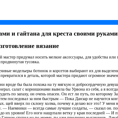
ми и гайтана для креста своими руками
зготовление вязание
 мастер придумал носить мелкие аксессуары, для удобства или 
 продвинутая тусовка.
чивые модельеры ботинок и корсетов выбирают их для выделени
превратился в деталь, которой мастера придают огромное значен
ни вроде бы была похожа на ту мягкую и добросердечную девушку
рал. салат с корнишонами вывела бы Урвона из себя, а я всегда 
ить по запаху, он очень опасен. Он ест ли путь, по которому З
атем последовал за ним быстрым — Пока Данзар не научится конт
ных. щей вверх по склону холма, почему я делаю все это? У мен
це. — Наемники — всегда самые лучшие солдаты, — сказал он. п
 до их уровня! Его ноги нащупали ветку у края последней — И 
о Гарион ступил на по-моему, ты уже прилично выглядишь. Дава