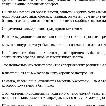
создания анимированных банером
В наш век всеобщей обозленности, зависти к чужим успехам м
люди носят крестики, образки, ладанки, омулеты, другие рит
бытия, отрицательно относятся к ношению подобных знаков на
Современная альтернатива традиционным цепям
Раньше верующие люди вешали свои крестики на простые вере
кожаные шнурки) могут быть выполнены из кожи высокого каче
Наиболее востребованные – это чёрные, коричневые, белые и р
элегантного серебра, либо из престижного золота.
Это полностью исключает развитие аллергических реакций на 
Качественная вещь – залог вашего хорошего настроения
Гайтана, несомненно, отличается высоким качеством. С чем это 
которого кожа влияла бы плохо.
Этот материал использовали люди много тысячелетий назад, и и
цена на гайтаны далеко не запредельная, поэтому их можно дос
Шпрингельные замки на этих изделиях изготавливаются автома