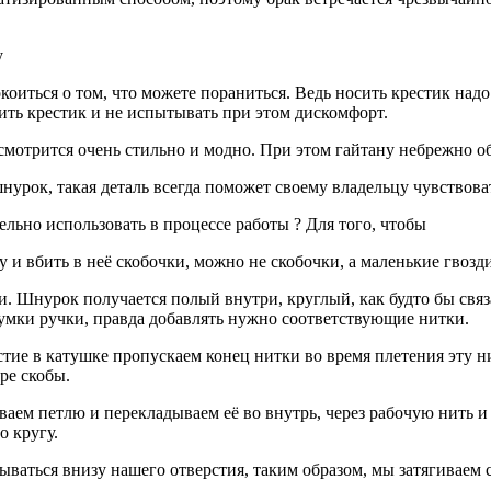
у
коиться о том, что можете пораниться. Ведь носить крестик надо
ть крестик и не испытывать при этом дискомфорт.
 смотрится очень стильно и модно. При этом гайтану небрежно о
урок, такая деталь всегда поможет своему владельцу чувствова
льно использовать в процессе работы ? Для того, чтобы
 и вбить в неё скобочки, можно не скобочки, а маленькие гвозди
и. Шнурок получается полый внутри, круглый, как будто бы свя
умки ручки, правда добавлять нужно соответствующие нитки.
стие в катушке пропускаем конец нитки во время плетения эту н
ре скобы.
аем петлю и перекладываем её во внутрь, через рабочую нить и
о кругу.
ываться внизу нашего отверстия, таким образом, мы затягиваем 