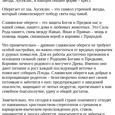
Звезда. Аусеклис, в наипростейшей форме – крест.
Оберегает от зла. Аусеклис – это символ утренней звезды,
который символизирует победу света над тьмой.
Славянские обереги – это защита Богов и Предков нас и
нашей семьи, нашего дома и любимых животных. Это Сила
Рода нашего, связь между Навью, Явью и Правью – мощь и
помощь людям, связанным верой и корнями с Природой.
Что примечательно – древние славянские обереги не требуют
особой настройки, но важно очиститься от вредных привычек
и дурных помыслов. Для их работы достаточно признания и
осознания сильной связи с Родными Богами и Предками,
Корнями личного родового и могучего Древа. Именно они
дают питание и рост каждой последующей веточке и
помогают собирать Плоды. Славянские обереги как добрые и
всепрощающие родители – безоговорочно помогают своим
потомкам и заботятся о них: предупреждают о заведомой
опасности, защищают от лютых недругов, притягивают к вам
семейное благополучие, удачу и общий достаток.
Замечательно, что сегодня в нашей стране понемногу отходят
от навязанных христианством стереотипов о грешном и
варварском-языческом происхождении рун, ставов,
орнаментов и других оберегов, просыпаются от забытья и