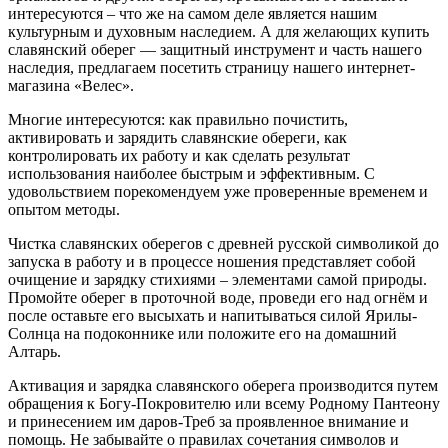
интересуются – что же на самом деле является нашим
культурным и духовным наследием. А для желающих купить
славянский оберег — защитный инструмент и часть нашего
наследия, предлагаем посетить страницу нашего интернет-
магазина «Велес».
Многие интересуются: как правильно почистить,
активировать и зарядить славянские обереги, как
контролировать их работу и как сделать результат
использования наиболее быстрым и эффективным. С
удовольствием порекомендуем уже проверенные временем и
опытом методы.
Чистка славянских оберегов с древней русской символикой до
запуска в работу и в процессе ношения представляет собой
очищение и зарядку стихиями – элементами самой природы.
Промойте оберег в проточной воде, проведи его над огнём и
после оставьте его высыхать и напитываться силой Ярилы-
Солнца на подоконнике или положите его на домашний
Алтарь.
Активация и зарядка славянского оберега производится путем
обращения к Богу-Покровителю или всему Родному Пантеону
и принесением им даров-Треб за проявленное внимание и
помощь. Не забывайте о правилах сочетания символов и