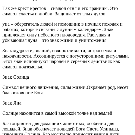
Так же крест крестов – символ огня и его границы. Это
символ счастья и любви. Защищает от злых духов.
уна – оберегатель людей и помощник в ночных походах и
работах, которые связаны с лунным календарем. Знак
привлекает силу небесного плодородия. Растущая и
убывающая луна – это знак жизни и уничтожения.
Знак мудрости, знаний, изворотливости, острого ума и
находчивости. Ассоциируется с потусторонними ритуалами.
Этот знак используют чародеи в серёзных действиях как
символ подземелья.
Знак Солнца
Символ вечного движения, силы жизни.Охраняет род, несет
благословение Бога.
Знак Яна
Солнце находится в самой высокой точке над землей.
Благоприятен для домашних животных, особенно для
лошадей. Знак обозначает лошадей Бога Света Усиньша,
извозчика Солнца. Его носителю приносит удачу в пути.