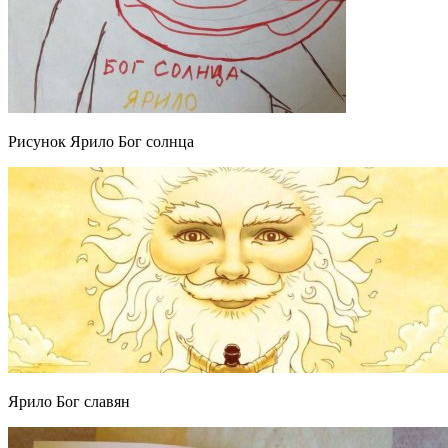
Рисунок Ярило Бог солнца
Ярило Бог славян