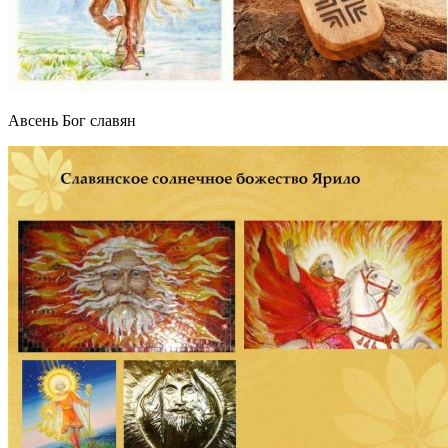
Авсень Бог славян