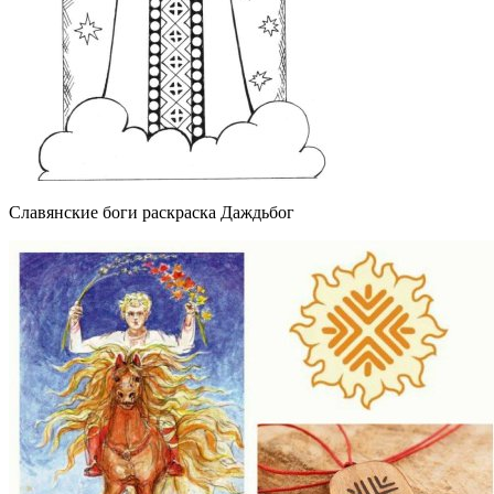
Славянские боги раскраска Даждьбог