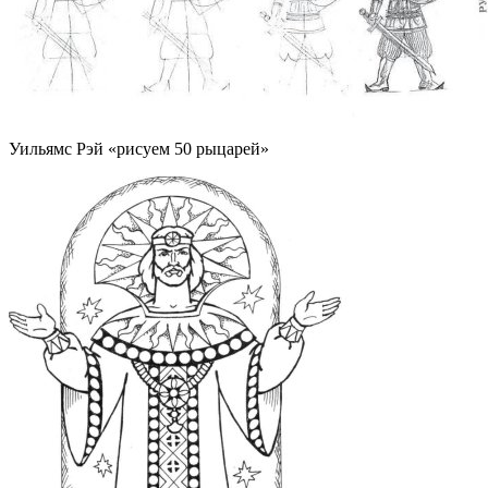
Уильямс Рэй «рисуем 50 рыцарей»