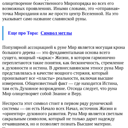
олицетворение божественного Миропорядка во всех его
возможных проявлениях. Иными словами, это «отправная»
точка Мироздания или же просто центр Вселенной. На это
указывает само название славянской руны.
Еще про Тора:
Символ метлы
Популярной ассоциацией к руне Мир является могущая крона
большого дерева — это фундаментальная основа всего
сущего, мощный «каркас» Жизни, в котором гармонично
переплетаются такие понятия, как бесконечность, стремление
к духовности и истина. В древнеславянском этносе руна Мир
представлялась в качестве мощного стержня, который
пронизывает все «пласты» реальности, включая высшие
измерения. Общеизвестный факт — где находится Истина,
там есть Духовное возрождение. Отсюда следует, что руна
Мир олицетворяет собой Знание и Веру.
Неспроста этот символ стоит в первом ряду рунической
системы — он есть Начало всех Начал, источник Жизни и
«ориентир» духовного развития. Руна Мир является светлым
сакральным символом, который не только дарит надежду
отчаявшимся, но и позволяет познать Высшие материи.