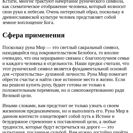
Кстати, многие трактуют начертание рунического символа,
как схематическое отображение человека, который возносит
свои руки к небесам. Очень интересный образ, поскольку в
древнеславянской культуре человек представляет собой
земное воплощение Бога.
Сфера применения
Поскольку руна Мир — это светлый сакральный символ,
находящийся под покровительством Белобога, то вполне
очевидно, что она неразрывно связана с благополучием семьи
и каждого человека в отдельности. Наши предки считали, что
этот рунический символ является фундаментальной основой
для «строительства» духовной личности. Руна Мир помогает
обрести счастье и найти свое истинное место в жизни. Если
вы решили купить руну, будьте готовы не только к
положительным переменам, но и самопожертвованию ради
Великой цели.
Иными словами, вам предстоит не только узнать о своем
жизненном предназначении, но и выполнить его. Руна Мир в
данном контексте олицетворяет собой путь к Истине и
безудержное стремление к поставленной цели, а любые
трудности, которые будут встречаться на дороге — это
испытания, посланные судьбой. Вам нужно достойно пройти