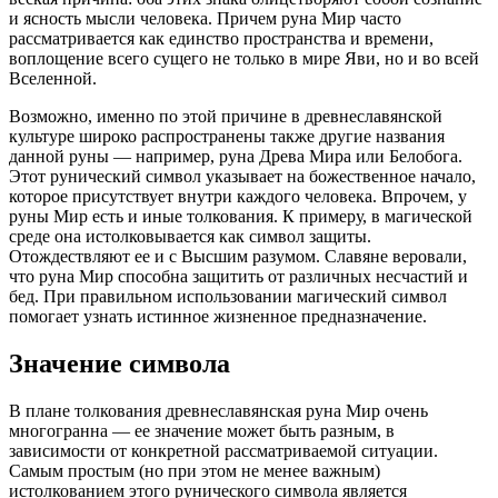
и ясность мысли человека. Причем руна Мир часто
рассматривается как единство пространства и времени,
воплощение всего сущего не только в мире Яви, но и во всей
Вселенной.
Возможно, именно по этой причине в древнеславянской
культуре широко распространены также другие названия
данной руны — например, руна Древа Мира или Белобога.
Этот рунический символ указывает на божественное начало,
которое присутствует внутри каждого человека. Впрочем, у
руны Мир есть и иные толкования. К примеру, в магической
среде она истолковывается как символ защиты.
Отождествляют ее и с Высшим разумом. Славяне веровали,
что руна Мир способна защитить от различных несчастий и
бед. При правильном использовании магический символ
помогает узнать истинное жизненное предназначение.
Значение символа
В плане толкования древнеславянская руна Мир очень
многогранна — ее значение может быть разным, в
зависимости от конкретной рассматриваемой ситуации.
Самым простым (но при этом не менее важным)
истолкованием этого рунического символа является