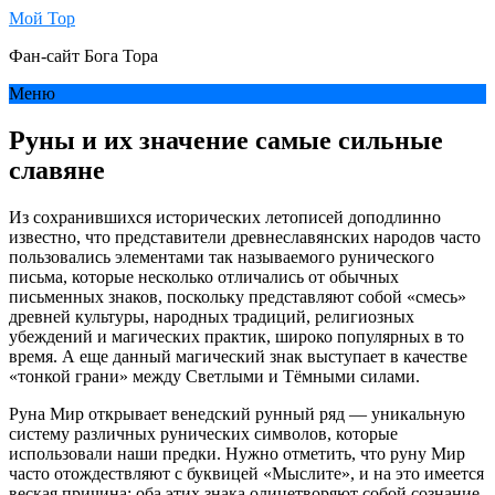
Мой Тор
Фан-сайт Бога Тора
Меню
Руны и их значение самые сильные
славяне
Из сохранившихся исторических летописей доподлинно
известно, что представители древнеславянских народов часто
пользовались элементами так называемого рунического
письма, которые несколько отличались от обычных
письменных знаков, поскольку представляют собой «смесь»
древней культуры, народных традиций, религиозных
убеждений и магических практик, широко популярных в то
время. А еще данный магический знак выступает в качестве
«тонкой грани» между Светлыми и Тёмными силами.
Руна Мир открывает венедский рунный ряд — уникальную
систему различных рунических символов, которые
использовали наши предки. Нужно отметить, что руну Мир
часто отождествляют с буквицей «Мыслите», и на это имеется
веская причина: оба этих знака олицетворяют собой сознание