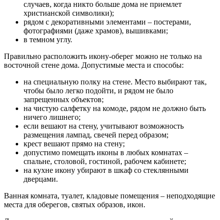
случаев, когда никто больше дома не приемлет
христианской символики);
рядом с декоративными элементами – постерами,
фотографиями (даже храмов), вышивками;
в темном углу.
Правильно расположить икону-оберег можно не только на
восточной стене дома. Допустимые места и способы:
на специальную полку на стене. Место выбирают так,
чтобы было легко подойти, и рядом не было
запрещенных объектов;
на чистую салфетку на комоде, рядом не должно быть
ничего лишнего;
если вешают на стену, учитывают возможность
размещения лампад, свечей перед образом;
крест вешают прямо на стену;
допустимо помещать иконы в любых комнатах –
спальне, столовой, гостиной, рабочем кабинете;
на кухне икону убирают в шкаф со стеклянными
дверцами.
Ванная комната, туалет, кладовые помещения – неподходящие
места для оберегов, святых образов, икон.