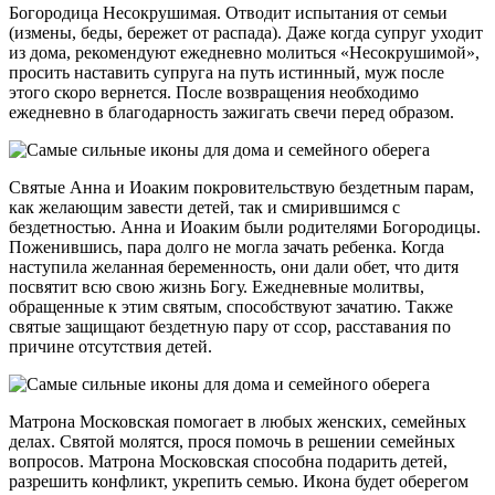
Богородица Несокрушимая. Отводит испытания от семьи
(измены, беды, бережет от распада). Даже когда супруг уходит
из дома, рекомендуют ежедневно молиться «Несокрушимой»,
просить наставить супруга на путь истинный, муж после
этого скоро вернется. После возвращения необходимо
ежедневно в благодарность зажигать свечи перед образом.
Святые Анна и Иоаким покровительствую бездетным парам,
как желающим завести детей, так и смирившимся с
бездетностью. Анна и Иоаким были родителями Богородицы.
Поженившись, пара долго не могла зачать ребенка. Когда
наступила желанная беременность, они дали обет, что дитя
посвятит всю свою жизнь Богу. Ежедневные молитвы,
обращенные к этим святым, способствуют зачатию. Также
святые защищают бездетную пару от ссор, расставания по
причине отсутствия детей.
Матрона Московская помогает в любых женских, семейных
делах. Святой молятся, прося помочь в решении семейных
вопросов. Матрона Московская способна подарить детей,
разрешить конфликт, укрепить семью. Икона будет оберегом