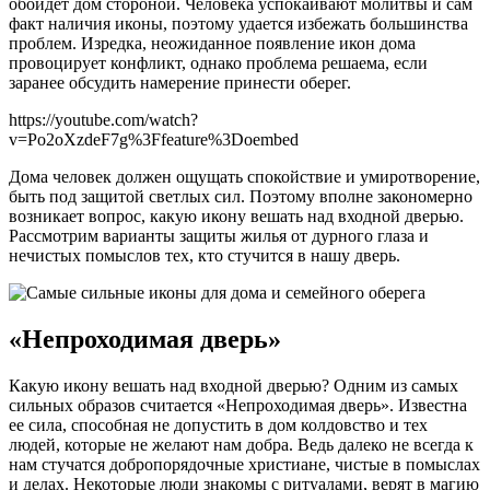
обойдет дом стороной. Человека успокаивают молитвы и сам
факт наличия иконы, поэтому удается избежать большинства
проблем. Изредка, неожиданное появление икон дома
провоцирует конфликт, однако проблема решаема, если
заранее обсудить намерение принести оберег.
https://youtube.com/watch?
v=Po2oXzdeF7g%3Ffeature%3Doembed
Дома человек должен ощущать спокойствие и умиротворение,
быть под защитой светлых сил. Поэтому вполне закономерно
возникает вопрос, какую икону вешать над входной дверью.
Рассмотрим варианты защиты жилья от дурного глаза и
нечистых помыслов тех, кто стучится в нашу дверь.
«Непроходимая дверь»
Какую икону вешать над входной дверью? Одним из самых
сильных образов считается «Непроходимая дверь». Известна
ее сила, способная не допустить в дом колдовство и тех
людей, которые не желают нам добра. Ведь далеко не всегда к
нам стучатся добропорядочные христиане, чистые в помыслах
и делах. Некоторые люди знакомы с ритуалами, верят в магию