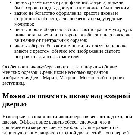
иконы, размещаемые ради функции оберега, должны
быть хорошо видны, доступ к ним должен быть легким;
важно не богатство оформления, красота иконы и
старинность оберега, а человеческая вера, усердные
молитвы;
иконы в роли оберегов располагают в красном углу чуть
ниже остальных или в стороне, чтобы они не отвлекали
внимание от центральных образов;
иконы-обереги бывают личными, их носят на цепочке
вместе с крестом, обычно это изображение святого
покровителя, ангела-хранителя.
Особенность икон-оберегов от сглаза и порчи – обилие
женских образов. Среди икон несколько вариантов
изображения Девы Марии, Матроны Московской и прочих
заступниц.
Можно ли повесить икону над входной
дверью
Некоторые разновидности икон-оберегов вешают над входной
дверью. Эффективнее вешать оберег снаружи, что в
современном мире не совсем удобно. Лучше разместить
защитную икону напротив входной двери, чтобы она первой