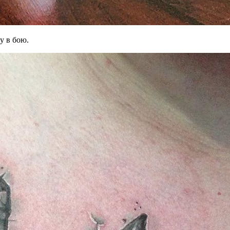
у в бою.