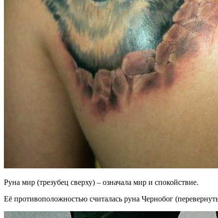
Руна мир (трезубец сверху) – означала мир и спокойствие.
Её противоположностью считалась руна Чернобог (перевернутый