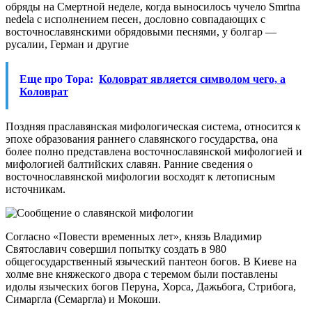
обряды на Смертной неделе, когда выносилось чучело Smrtna
nedela с исполнением песен, дословно совпадающих с
восточнославянскими обрядовыми песнями, у болгар —
русалии, Герман и другие
Еще про Тора:
Коловрат является символом чего, а
Коловрат
Поздняя праславянская мифологическая система, относится к
эпохе образования раннего славянского государства, она
более полно представлена восточнославянской мифологией и
мифологией балтийских славян. Ранние сведения о
восточнославянской мифологии восходят к летописным
источникам.
Согласно «Повести временных лет», князь Владимир
Святославич совершил попытку создать в 980
общегосударственный языческий пантеон богов. В Киеве на
холме вне княжеского двора с теремом были поставлены
идолы языческих богов Перуна, Хорса, Дажьбога, Стрибога,
Симаргла (Семаргла) и Мокоши.