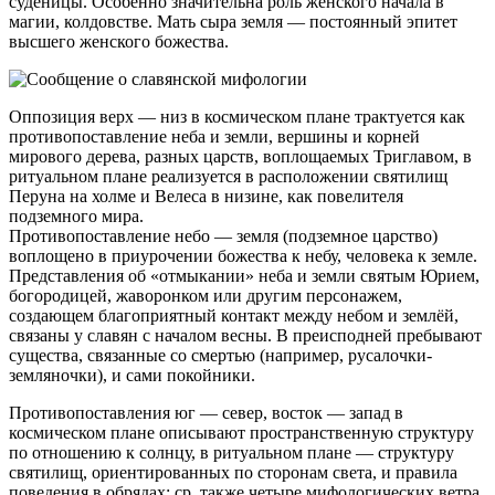
суденицы. Особенно значительна роль женского начала в
магии, колдовстве. Мать сыра земля — постоянный эпитет
высшего женского божества.
Оппозиция верх — низ в космическом плане трактуется как
противопоставление неба и земли, вершины и корней
мирового дерева, разных царств, воплощаемых Триглавом, в
ритуальном плане реализуется в расположении святилищ
Перуна на холме и Велеса в низине, как повелителя
подземного мира.
Противопоставление небо — земля (подземное царство)
воплощено в приурочении божества к небу, человека к земле.
Представления об «отмыкании» неба и земли святым Юрием,
богородицей, жаворонком или другим персонажем,
создающем благоприятный контакт между небом и землёй,
связаны у славян с началом весны. В преисподней пребывают
существа, связанные со смертью (например, русалочки-
земляночки), и сами покойники.
Противопоставления юг — север, восток — запад в
космическом плане описывают пространственную структуру
по отношению к солнцу, в ритуальном плане — структуру
святилищ, ориентированных по сторонам света, и правила
поведения в обрядах; ср. также четыре мифологических ветра,