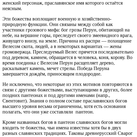
женский персонаж, праславянское имя которого остаётся
неясным.
Эти божества воплощают военную и хозяйственно-
природную функции. Они связаны между собой как
участники грозового мифа: бог грозы Перун, обитающий на
небе, на вершине горы, преследует своего змеевидного врага,
живущего внизу, на земле. Причина их распри — похищение
Велесом скота, людей, а в некоторых вариантах — жены
громовержца. Преследуемый Велес прячется последовательно
под деревом, камнем, обращается в человека, коня, корову. Во
время поединка с Велесом Перун расщепляет дерево,
раскалывает камень, мечет стрелы. Победа Перуна
завершается дождём, приносящим плодородие.
Не исключено, что некоторые из этих мотивов повторяются в
связи с другими божествами, выступающими в других, более
поздних пантеонах и под другими именами (напр.,
Свентовит). Знания о полном составе праславянских богов
высшего уровня весьма ограниченны, хотя есть основания
полагать, что они уже составляли пантеон.
Кроме названных богов в пантеон славянских богов могли
входить те божества, чьи имена известны хотя бы в двух
разных славянских традициях. Таковы древнерусский Сварог