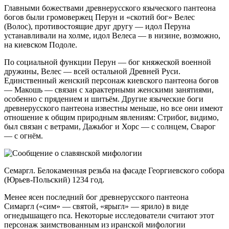
Главными божествами древнерусского языческого пантеона
богов были громовержец Перун и «скотий бог» Велес
(Волос), противостоящие друг другу — идол Перуна
устанавливали на холме, идол Велеса — в низине, возможно,
на киевском Подоле.
По социальной функции Перун — бог княжеской военной
дружины, Велес — всей остальной Древней Руси.
Единственный женский персонаж киевского пантеона богов
— Макошь — связан с характерными женскими занятиями,
особенно с прядением и шитьём. Другие языческие боги
древнерусского пантеона известны меньше, но все они имеют
отношение к общим природным явлениям: Стрибог, видимо,
был связан с ветрами, Дажьбог и Хорс — с солнцем, Сварог
— с огнём.
Семаргл. Белокаменная резьба на фасаде Георгиевского собора
(Юрьев-Польский) 1234 год.
Менее ясен последний бог древнерусского пантеона
Симаргл («сим» — святой, «ярыгл» — ярило) в виде
огнедышащего пса. Некоторые исследователи считают этот
персонаж заимствованным из иранской мифологии