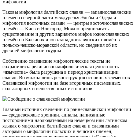
мифологии.
Таковы мифология балтийских славян — западнославянские
племена северной части междуречья Эльбы и Одера и
мифология восточных славян — центры восточнославянских
племён — Киев и Новгород. Можно предполагать
существование и других вариантов мифов южнославянских
племён на Балканах и юго-западнославянских племён в
польско-чешско-моравской области, но сведения об их
древней мифологии скудны.
Собственно славянские мифологические тексты не
сохранились: религиозно-мифологическая целостность
«язычества» была разрушена в период христианизации
славян. Возможна лишь реконструкция основных элементов
Славянской мифологии на базе вторичных письменных,
фольклорных и вещественных источников.
Главный источник сведений по раннеславянской мифологии
— средневековые хроники, анналы, написанные
посторонними наблюдателями на немецком или латинском
языках о мифологии балтийских славян и славянскими
авторами о мифологии польских и чешских племён,
христианские поучения против язычества («Слова») и