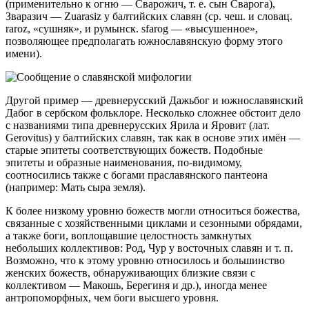
(применительно к огню — Сварожич, т. е. сын Сварога),
Зваразич — Zuarasiz у балтийских славян (ср. чеш. и словац.
raroz, «сушняк», и румынск. sfarog — «высушенное»,
позволяющее предполагать южнославянскую форму этого
имени).
Другой пример — древнерусский Дажьбог и южнославянский
Дабог в сербском фольклоре. Несколько сложнее обстоит дело
с названиями типа древнерусских Ярила и Яровит (лат.
Gerovitus) у балтийских славян, так как в основе этих имён —
старые эпитеты соответствующих божеств. Подобные
эпитеты и образные наименования, по-видимому,
соотносились также с богами праславянского пантеона
(например: Мать сыра земля).
К более низкому уровню божеств могли относиться божества,
связанные с хозяйственными циклами и сезонными обрядами,
а также боги, воплощавшие целостность замкнутых
небольших коллективов: Род, Чур у восточных славян и т. п.
Возможно, что к этому уровню относилось и большинство
женских божеств, обнаруживающих близкие связи с
коллективом — Макошь, Берегиня и др.), иногда менее
антропоморфных, чем боги высшего уровня.