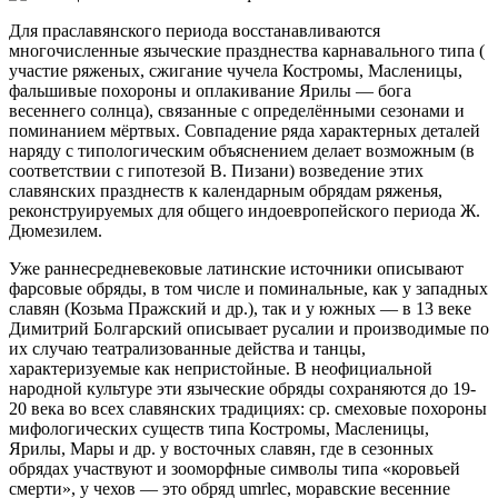
Для праславянского периода восстанавливаются
многочисленные языческие празднества карнавального типа (
участие ряженых, сжигание чучела Костромы, Масленицы,
фальшивые похороны и оплакивание Ярилы — бога
весеннего солнца), связанные с определёнными сезонами и
поминанием мёртвых. Совпадение ряда характерных деталей
наряду с типологическим объяснением делает возможным (в
соответствии с гипотезой В. Пизани) возведение этих
славянских празднеств к календарным обрядам ряженья,
реконструируемых для общего индоевропейского периода Ж.
Дюмезилем.
Уже раннесредневековые латинские источники описывают
фарсовые обряды, в том числе и поминальные, как у западных
славян (Козьма Пражский и др.), так и у южных — в 13 веке
Димитрий Болгарский описывает русалии и производимые по
их случаю театрализованные действа и танцы,
характеризуемые как непристойные. В неофициальной
народной культуре эти языческие обряды сохраняются до 19-
20 века во всех славянских традициях: ср. смеховые похороны
мифологических существ типа Костромы, Масленицы,
Ярилы, Мары и др. у восточных славян, где в сезонных
обрядах участвуют и зооморфные символы типа «коровьей
смерти», у чехов — это обряд umrlec, моравские весенние