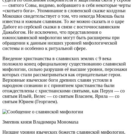
— святого Совы, видимо, вобравшего в себя некоторые черты
«скотьего бога». Упоминание в словенской сказке колдуньи
Мокошки свидетельствует о том, что некогда Мокошь была
известна и южным славянам. То же можно сказать и о царе
Дабоге из сербской сказки в связи с восточнославянским
Дажьбогом. Не исключено, что представления о
южнославянской мифологии могут быть расширены при
обращении к данным низших уровней мифологической
системы и особенно к ритуальной сфере.
Введение христианства в славянских землях с 9 века
положило конец официальному существованию славянской
мифологии, сильно разрушив её высшие уровни, персонажи
которых стали рассматриваться как отрицательные герои.
Верховные языческие боги древних славян устояли в
народном сознании и с принятием христианства были
отождествлены с христианскими святыми, как Перун — со
святым Ильёй, Велес — со святым Власием, Ярила — со
святым Юрием (Георгием).
Змеевик князя Владимира Мономаха
Низшие уровни языческих божеств славянской мифологии,