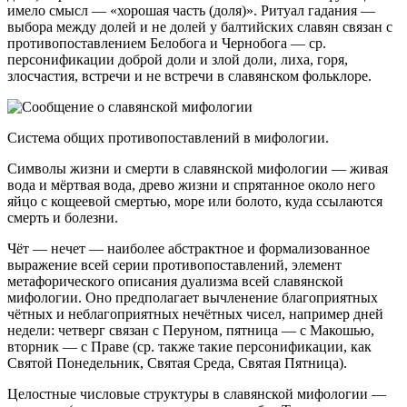
имело смысл — «хорошая часть (доля)». Ритуал гадания —
выбора между долей и не долей у балтийских славян связан с
противопоставлением Белобога и Чернобога — ср.
персонификации доброй доли и злой доли, лиха, горя,
злосчастия, встречи и не встречи в славянском фольклоре.
Система общих противопоставлений в мифологии.
Символы жизни и смерти в славянской мифологии — живая
вода и мёртвая вода, древо жизни и спрятанное около него
яйцо с кощеевой смертью, море или болото, куда ссылаются
смерть и болезни.
Чёт — нечет — наиболее абстрактное и формализованное
выражение всей серии противопоставлений, элемент
метафорического описания дуализма всей славянской
мифологии. Оно предполагает вычленение благоприятных
чётных и неблагоприятных нечётных чисел, например дней
недели: четверг связан с Перуном, пятница — с Макошью,
вторник — с Праве (ср. также такие персонификации, как
Святой Понедельник, Святая Среда, Святая Пятница).
Целостные числовые структуры в славянской мифологии —