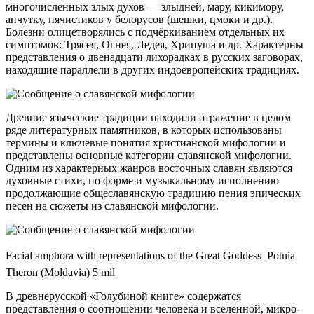
многочисленных злых духов — злыдней, мару, кикимору,
анчутку, нячистиков у белорусов (шешки, цмоки и др.).
Болезни олицетворялись с подчёркиванием отдельных их
симптомов: Трясея, Огнея, Ледея, Хрипуша и др. Характерны
представления о двенадцати лихорадках в русских заговорах,
находящие параллели в других индоевропейских традициях.
Древние языческие традиции находили отражение в целом
ряде литературных памятников, в которых использованы
термины и ключевые понятия христианской мифологии и
представлены основные категории славянской мифологии.
Одним из характерных жанров восточных славян являются
духовные стихи, по форме и музыкальному исполнению
продолжающие общеславянскую традицию пения эпических
песен на сюжеты из славянской мифологии.
Facial amphora with representations of the Great Goddess  Potnia
Theron (Moldavia) 5 mil
В древнерусской «Голубиной книге» содержатся
представления о соотношении человека и вселенной, микро-