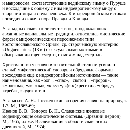
и макрокосма, соответствующие ведийскому гимну о Пуруше
и восходящие к общему с ним индоевропейскому мифу о
творении мира из тела человека. К индоевропейским истокам
восходит и сюжет спора Правды и Кривды.
У западных славян к числу текстов, продолжающих
архаичные карнавальные традиции, относились мистические
фарсы с мифологическими персонажами типа
восточнославянского Ярилы, ср. старочешскую мистерию
«Unguentarius» (13 в.) с сексуальными мотивами в
обыгрывании идеи смерти, с смехом над смертью.
Христианство у славян в значительной степени усвоило
старый мифологический словарь и обрядовые формулы,
восходящие ещё к индоевропейским источникам — такие
наименования, как «бог», «спас», «святой», «пророк»,
«молитва», «жертва», «крест», «(вос)кресити», «обряд»,
«треба», «чудо» и т. п.
Афанасьев А. Н.. Поэтические воззрения славян на природу, т.
1-3, М., 1865-69;
Иванов В. В., Топоров В. Н., Славянские языковые
моделирующие семиотические системы. (Древний период),
М., 1965; их же. Исследования в области славянских
древностей, М., 1974;