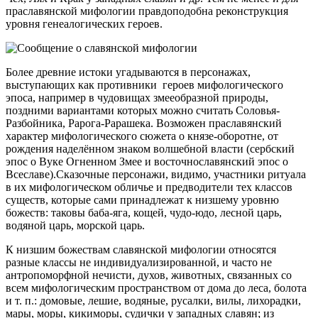
праславянской мифологии правдоподобна реконструкция
уровня генеалогических героев.
Более древние истоки угадываются в персонажах,
выступающих как противники героев мифологического
эпоса, например в чудовищах змееобразной природы,
поздними вариантами которых можно считать Соловья-
Разбойника, Рарога-Рарашека. Возможен праславянский
характер мифологического сюжета о князе-оборотне, от
рождения наделённом знаком волшебной власти (сербский
эпос о Вуке Огненном Змее и восточнославянский эпос о
Всеславе).Сказочные персонажи, видимо, участники ритуала
в их мифологическом обличье и предводители тех классов
существ, которые сами принадлежат к низшему уровню
божеств: таковы баба-яга, кощей, чудо-юдо, лесной царь,
водяной царь, морской царь.
К низшим божествам славянской мифологии относятся
разные классы не индивидуализированной, и часто не
антропоморфной нечисти, духов, животных, связанных со
всем мифологическим пространством от дома до леса, болота
и т. п.: домовые, лешие, водяные, русалки, вилы, лихорадки,
мары, моры, кикиморы, судички у западных славян; из