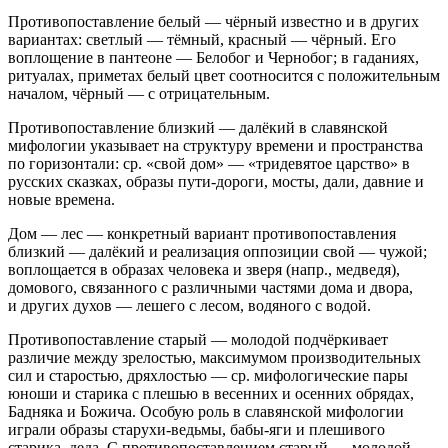
Противопоставление белый — чёрный известно и в других
вариантах: светлый — тёмный, красный — чёрный. Его
воплощение в пантеоне — Белобог и Чернобог; в гаданиях,
ритуалах, приметах белый цвет соотносится с положительным
началом, чёрный — с отрицательным.
Противопоставление близкий — далёкий в славянской
мифологии указывает на структуру времени и пространства
по горизонтали: ср. «свой дом» — «тридевятое царство» в
русских сказках, образы пути-дороги, мосты, дали, давние и
новые времена.
Дом — лес — конкретный вариант противопоставления
близкий — далёкий и реализация оппозиции свой — чужой;
воплощается в образах человека и зверя (напр., медведя),
домового, связанного с различными частями дома и двора,
и других духов — лешего с лесом, водяного с водой.
Противопоставление старый — молодой подчёркивает
различие между зрелостью, максимумом производительных
сил и старостью, дряхлостью — ср. мифологические пары
юноши и старика с плешью в весенних и осенних обрядах,
Бадняка и Божича. Особую роль в славянской мифологии
играли образы старухи-ведьмы, бабы-яги и плешивого
старика, деда. С противопоставлением старый — молодой