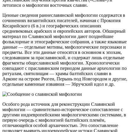
летописи о мифологии восточных славян.
Ценные сведения раннеславянской мифологии содержатся в
сочинениях византийских писателей, начиная с Прокопия
Кесарийского (6 в.) и географических описаниях
средневековых арабских и европейских авторов. Обширный
материал по Славянской мифологии дают позднейшие
фольклорные и этнографические собрания, а также языковые
данные — отдельные мотивы, мифологические персонажи и
предметы. Все эти данные относятся в основном к эпохам,
следовавшим за праславянской, и содержат лишь отдельные
фрагменты общеславянской мифологии. Хронологически
совпадают с праславянским периодом данные археологии по
ритуалам, святилищам — храмы балтийских славян в
Арконе на острове Рюген, Перынь под Новгородом и другие,
отдельные каменные изваяния — Збручский идол и др.
Особого рода источник для реконструкции Славянской
мифологии — сравнительно-историческое сопоставление с
другими индоевропейскими мифологическими системами, в
первую очередь с мифологией балтийских племён,
отличающейся особой архаичностью. Это сопоставление
позволяет выявить индоевропейские истоки Славянской