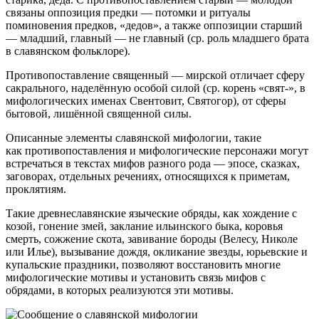
связаны оппозиция предки — потомки и ритуалы
поминовения предков, «дедов», а также оппозиции старший
— младший, главный — не главный (ср. роль младшего брата
в славянском фольклоре).
Противопоставление священный — мирской отличает сферу
сакрального, наделённую особой силой (ср. корень «свят-», в
мифологических именах Свентовит, Святогор), от сферы
бытовой, лишённой священной силы.
Описанные элементы славянской мифологии, такие
как противопоставления и мифологические персонажи могут
встречаться в текстах мифов разного рода — эпосе, сказках,
заговорах, отдельных речениях, относящихся к приметам,
проклятиям.
Такие древнеславянские языческие обряды, как хождение с
козой, гонение змей, заклание ильинского быка, коровья
смерть, сожжение скота, завивание бороды (Велесу, Николе
или Илье), вызывание дождя, окликание звезды, юрьевские и
купальские праздники, позволяют восстановить многие
мифологические мотивы и установить связь мифов с
обрядами, в которых реализуются эти мотивы.