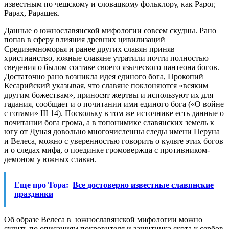
известным по чешскому и словацкому фольклору, как Рарог,
Рарах, Рарашек.
Данные о южнославянской мифологии совсем скудны. Рано
попав в сферу влияния древних цивилизаций
Средиземноморья и ранее других славян приняв
христианство, южные славяне утратили почти полностью
сведения о былом составе своего языческого пантеона богов.
Достаточно рано возникла идея единого бога, Прокопий
Кесарийский указывая, что славяне поклоняются «всяким
другим божествам», приносят жертвы и используют их для
гадания, сообщает и о почитании ими единого бога («О войне
с готами» III 14). Поскольку в том же источнике есть данные о
почитании бога грома, а в топонимике славянских земель к
югу от Дуная довольно многочисленны следы имени Перуна
и Велеса, можно с уверенностью говорить о культе этих богов
и о следах мифа, о поединке громовержца с противником-
демоном у южных славян.
Еще про Тора:
Все достоверно известные славянские
праздники
Об образе Велеса в южнославянской мифологии можно
судить по описаниям покровителя и защитника скота у сербов