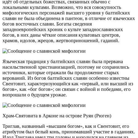
идёт об отдельных божествах, связанных обычно с
локальными культами. Возможно, что вся совокупность
мифологических персонажей высшего уровня у балтийских
славян не была объединена в пантеон, в отличие от языческих
богов восточных славян. Богаты сведения
западноевропейских хроник о культе западнославянских
богов, в них даны чёткие описания культовых центров,
храмов, идолов, жрецов, жертвоприношений, гаданий.
Языческая традиция у балтийских славян была прервана
насильственной христианизацией, поэтому не сохранились
источники, которые отражали бы продолжение старых
верований. Из богов балтийских славян особенно известны
Свентовит, характеризующийся как «первый, или высший из
богов», как «бог богов»; он связан с войной и победами, его
вопрошали о будущем урожае.
Храм-Святовита в Арконе на острове Руян (Рюген)
Триглав, названный «высшим богом», как и Свентовит, его
атрибутом был белый конь, принимавший участие в гаданиях.
Идол Триглава имел три головы и находился на главном из