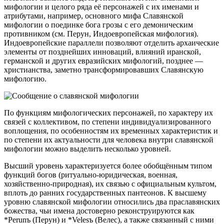
мифологии и целого ряда её персонажей с их именами и
атрибутами, например, основного мифа Славянской
мифологии о поединке бога грозы с его демоническим
противником (см. Перун, Индоевропейская мифология).
Индоевропейские параллели позволяют отделить архаические
элементы от позднейших инноваций, влияний иранской,
германской и других евразийских мифологий, позднее —
христианства, заметно трансформировавших Славянскую
мифологию.
По функциям мифологических персонажей, по характеру их
связей с коллективом, по степени индивидуализированного
воплощения, по особенностям их временных характеристик и
по степени их актуальности для человека внутри славянской
мифологии можно выделить несколько уровней.
Высший уровень характеризуется более обобщённым типом
функций богов (ритуально-юридическая, военная,
хозяйственно-природная), их связью с официальным культом,
вплоть до ранних государственных пантеонов. К высшему
уровню славянской мифологии относились два праславянских
божества, чьи имена достоверно реконструируются как
*Реrunъ (Перун) и *Velesъ (Велес), а также связанный с ними