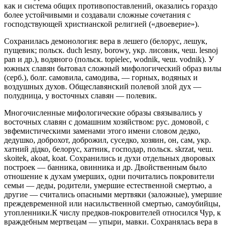
как и система общих противопоставлений, оказались гораздо
более устойчивыми и создавали сложные сочетания с
господствующей христианской религией («двоеверие»).
Сохранилась демонология: вера в лешего (белорус, лешук,
пущевик; польск. duch lesny, borowy, укр. лисовик, чеш. lesnoj
pan и др.), водяного (польск. topielec, wodnik, чеш. vodnik). У
южных славян бытовал сложный мифологический образ вилы
(серб.), болг. самовила, самодива, — горных, водяных и
воздушных духов. Общеславянский полевой злой дух —
полудница, у восточных славян — полевик.
Многочисленные мифологические образы связывались у
восточных славян с домашним хозяйством: рус. домовой, с
эвфемистическими заменами этого имени словом дедко,
дедушко, доброхот, доброжил, суседко, хозяин, он, сам, укр.
хатний дiдко, белорус, хатник, господар, польск. skrzat, чеш.
skoitek, akoat, koat. Сохранились и духи отдельных дворовых
построек — банника, овинника и др. Двойственным было
отношение к духам умерших, одни почитались покровители
семьи — деды, родители, умершие естественной смертью, а
другие — считались опасными мертвяки (заложные), умершие
преждевременной или насильственной смертью, самоубийцы,
утопленники.К числу предков-покровителей относился Чур, к
враждебным мертвецам — упыри, мавки. Сохранялась вера в