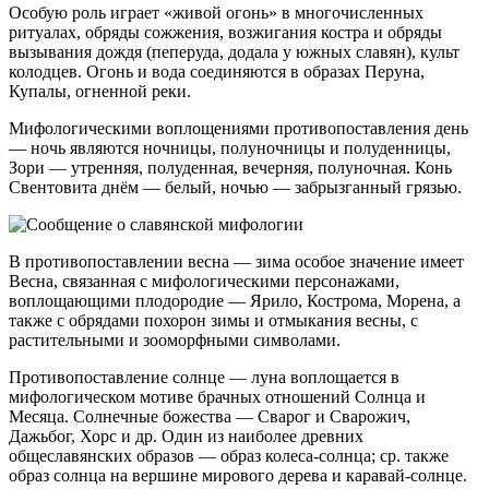
Особую роль играет «живой огонь» в многочисленных
ритуалах, обряды сожжения, возжигания костра и обряды
вызывания дождя (пеперуда, додала у южных славян), культ
колодцев. Огонь и вода соединяются в образах Перуна,
Купалы, огненной реки.
Мифологическими воплощениями противопоставления день
— ночь являются ночницы, полуночницы и полуденницы,
Зори — утренняя, полуденная, вечерняя, полуночная. Конь
Свентовита днём — белый, ночью — забрызганный грязью.
В противопоставлении весна — зима особое значение имеет
Весна, связанная с мифологическими персонажами,
воплощающими плодородие — Ярило, Кострома, Морена, а
также с обрядами похорон зимы и отмыкания весны, с
растительными и зооморфными символами.
Противопоставление солнце — луна воплощается в
мифологическом мотиве брачных отношений Солнца и
Месяца. Солнечные божества — Сварог и Сварожич,
Дажьбог, Хорс и др. Один из наиболее древних
общеславянских образов — образ колеса-солнца; ср. также
образ солнца на вершине мирового дерева и каравай-солнце.