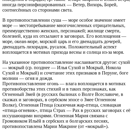
иногда персонифицированных — Ветер, Вихорь, Борей,
соотнесённых со сторонами света.
В противопоставлении суша — море особое значение имеет
море — местопребывание многочисленных отрицательных,
преимущественно женских, персонажей; жилище смерти,
болезней, куда их отсылают в заговорах. Его воплощения —
море, океан-море, морской царь и его двенадцать дочерей,
двенадцать лихорадок, русалок. Положительный аспект
воплощается в мотивах прихода весны и солнца из-за моря.
На указанное противопоставление наслаивается другое: сухой
— мокрый (ср. позднее — Илья Сухой и Мокрый, Никола
Сухой и Мокрый) и сочетание этих признаков в Перуне, боге
молнии — огня и дождя.
Противопоставление огонь — влага воплощается в мотивах
противоборства этих стихий и в таких персонажах, как
Огненный Змей (в русских былинах о Волге Всеславиче, в
сказках и заговорах, в сербском эпосе о Змее Огненном
Волке), Огненная Птица (сказочная жар-птица, словацкая
«птица-огневик», птица Страх — Pax в русских заговорах с её
иссушающими вихрями. Огненная Мария связана с
Громовиком Ильёй в сербских и болгарских песнях,
противопоставлена Марии Макрине (от «мокрый»).