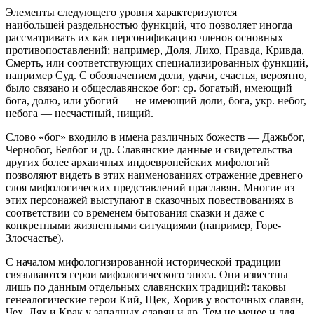
Элементы следующего уровня характеризуются
наибольшей раздельностью функций, что позволяет иногда
рассматривать их как персонификацию членов основных
противопоставлений; например, Доля, Лихо, Правда, Кривда,
Смерть, или соответствующих специализированных функций,
например Суд. С обозначением доли, удачи, счастья, вероятно,
было связано и общеславянское бог: ср. богатый, имеющий
бога, долю, или убогий — не имеющий доли, бога, укр. небог,
небога — несчастный, нищий.
Слово «бог» входило в имена различных божеств — Дажьбог,
Чернобог, Белбог и др. Славянские данные и свидетельства
других более архаичных индоевропейских мифологий
позволяют видеть в этих наименованиях отражение древнего
слоя мифологических представлений праславян. Многие из
этих персонажей выступают в сказочных повествованиях в
соответствии со временем бытования сказки и даже с
конкретными жизненными ситуациями (например, Горе-
Злосчастье).
С началом мифологизированной исторической традиции
связываются герои мифологического эпоса. Они известны
лишь по данным отдельных славянских традиций: таковы
генеалогические герои Кий, Щек, Хорив у восточных славян,
Чех, Лях и Крак у западных славян и др. Тем не менее и для