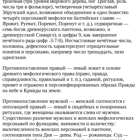
троичная (три уровня мирового дерева, бог Триглав, роль
числа три в фольклоре), четверичная (четырёхглавый
Збручский идол, возможное объединение в одно божество
четырёх персонажей мифологии балтийских славян —
Яровит, Руевит, Поревит, Поренут и т. д.), седмиричная —
семь богов древнерусского пантеона, возможно, и
древнерусский Симаргл), и цифры 9, как завершение
нечётного ряда цифр -3-7-9). Несчастливые нечётные числа,
половина, дефектность характеризуют отрицательные
понятия и персонажи, например число тринадцать, лихо
одноглазое.
Противопоставление правый — левый лежит в основе
древнего мифологического права (право, правда,
справедливость, правильный и т. п.), гаданий, ритуалов,
примет и отражено в персонифицированных образах Правды
на небе и Кривды на земле.
Противопоставление мужской — женский соотносится с
оппозицией правый — левый в свадебных и похоронных
ритуалах, где женщины оказываются слева от мужчин.
Существенно различие мужских и женских мифологических
персонажей по функциям, значимости и количеству:
малочисленность женских персонажей в пантеоне,
соотношения типа Див — дивы. Род — рожаницы. Суд —