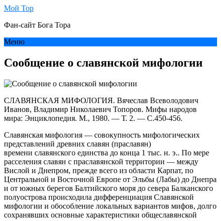
Мой Тор
Фан-сайт Бога Тора
Меню
Сообщение о славянской мифологии
СЛАВЯНСКАЯ МИФОЛОГИЯ. Вячеслав Всеволодович
Иванов, Владимир Николаевич Топоров. Мифы народов
мира: Энциклопедия. М., 1980. — Т. 2. — С.450-456.
Славянская мифология — совокупность мифологических
представлений древних славян (праславян)
времени славянского единства до конца 1 тыс. н. э.. По мере
расселения славян с праславянской территории — между
Вислой и Днепром, прежде всего из области Карпат, по
Центральной и Восточной Европе от Эльбы (Лабы) до Днепра
и от южных берегов Балтийского моря до севера Балканского
полуострова происходила дифференциация Славянской
мифологии и обособление локальных вариантов мифов, долго
сохранявших основные характеристики общеславянской