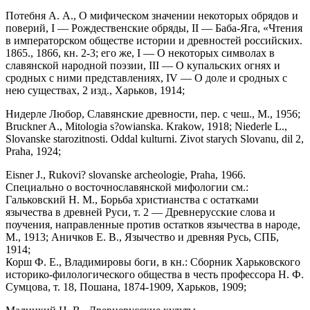
Потебня А. А., О мифическом значении некоторых обрядов и
поверий, I — Рождественские обряды, II — Баба-Яга, «Чтения
в императорском обществе истории и древностей российских.
1865., 1866, кн. 2-3; его же, I — О некоторых символах в
славянской народной поэзии, III — О купальских огнях и
сродных с ними представлениях, IV — О доле и сродных с
нею существах, 2 изд., Харьков, 1914;
Нидерле Любор, Славянские древности, пер. с чеш., М., 1956;
Bruckner A., Mitologia s?owianska. Krakow, 1918; Niederle L.,
Slovanske starozitnosti. Oddal kulturni. Zivot starych Slovanu, dil 2,
Praha, 1924;
Eisner J., Rukovi? slovanske archeologie, Praha, 1966.
Специально о восточнославянской мифологии см.:
Гальковский Н. М., Борьба христианства с остатками
язычества в древней Руси, т. 2 — Древнерусские слова и
поучения, направленные против остатков язычества в народе,
М., 1913; Аничков E. В., Язычество и древняя Русь, СПБ,
1914;
Корш Ф. E., Владимировы боги, в кн.: Сборник Харьковского
историко-филологического общества в честь профессора Н. Ф.
Сумцова, т. 18, Пошана, 1874-1909, Харьков, 1909;