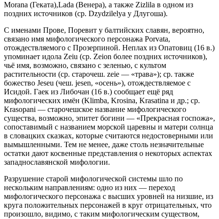
Моrаnа (Геката),Lada (Венера), а также Zizlila в одном из
поздних источников (ср. Dzydzilelya у Длугоша).
С именами Прове, Поревит у балтийских славян, вероятно,
связано имя мифологического персонажа Porvata,
отождествляемого с Прозерпиной. Неплах из Опатовиц (16 в.)
упоминает идола Zeiu (ср. Zeion более поздних источников),
чьё имя, возможно, связано с зеленью, с культом
растительности (ср. старочеш. zeie — «трава»); ср. также
божество Jeseu (чеш. jesen, «осень»), отождествляемое с
Исидой. Гаек из Либочан (16 в.) сообщает ещё ряд
мифологических имён (Klimba, Krosina, Krasatina и др.; ср.
Krasopani — старочешское название мифологического
существа, возможно, эпитет богини — «Прекрасная госпожа»,
сопоставимый с названием морской царевны и матери солнца
в словацких сказках, которые считаются недостоверными или
вымышленными. Тем не менее, даже столь незначительные
остатки дают косвенные представления о некоторых аспектах
западнославянской мифологии.
Разрушение старой мифологической системы шло по
нескольким направлениям: одно из них — переход
мифологического персонажа с высших уровней на низшие, из
круга положительных персонажей в круг отрицательных, что
произошло, видимо, с таким мифологическим существом,