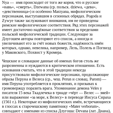
Nya — имя происходит от того же корня, что и русское
«навь», «смерть», Dzewana (ср. польск. dziewa, «дева»,
«девственница») и особенно Marzyana, мифологическим
персонажам, выступавшим в сезонных обрядах. Pogoda и
Zywye также заслуживают внимания, им не приведены
римские мифологические соответствия. Ряд этих персонажей
имеет достаточно надёжные соответствия за пределами
польской мифологической традиции. Следующие за
Длугошем авторы повторяют его список, а иногда и
увеличивают его за счёт новых божеств, надёжность имён
которых, однако, невелика, например, Лель, Полель и Погвизд
у Маковского, Похвист у Кромера.
Чешские и словацкие данные об именах богов столь же
разрозненны и нуждаются в критическом отношении. Есть
основания считать, что в этой традиции некогда
присутствовали мифологические персонажи, продолжающие
образы Перуна и Велеса (ср., чеш. Perun и словац. Parom) —
имя Перуна употребляется в проклятиях, и призывах к
громовержцу поразить врага. Упоминание демона Veles у
писателя 15 века Ткадлечека в триаде «чёрт — Велес — змей»
или выражение «за море, к Велесу» в переводе Иисуса Сираха
(1561 г.). Некоторые из мифологических имён, встречающиеся
в глоссах к старочешскому памятнику «Mater verborum»,
совпадают с именами из списка Длугоша: Devana (лат. Диана),