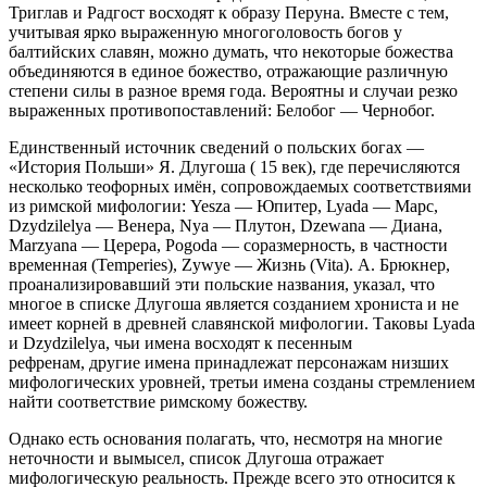
Триглав и Радгост восходят к образу Перуна. Вместе с тем,
учитывая ярко выраженную многоголовость богов у
балтийских славян, можно думать, что некоторые божества
объединяются в единое божество, отражающие различную
степени силы в разное время года. Вероятны и случаи резко
выраженных противопоставлений: Белобог — Чернобог.
Единственный источник сведений о польских богах —
«История Польши» Я. Длугоша ( 15 век), где перечисляются
несколько теофорных имён, сопровождаемых соответствиями
из римской мифологии: Yesza — Юпитер, Lyada — Марс,
Dzydzilelya — Венера, Nya — Плутон, Dzewana — Диана,
Marzyana — Церера, Pogoda — соразмерность, в частности
временная (Temperies), Zywye — Жизнь (Vita). А. Брюкнер,
проанализировавший эти польские названия, указал, что
многое в списке Длугоша является созданием хрониста и не
имеет корней в древней славянской мифологии. Таковы Lyada
и Dzydzilelya, чьи имена восходят к песенным
рефренам, другие имена принадлежат персонажам низших
мифологических уровней, третьи имена созданы стремлением
найти соответствие римскому божеству.
Однако есть основания полагать, что, несмотря на многие
неточности и вымысел, список Длугоша отражает
мифологическую реальность. Прежде всего это относится к