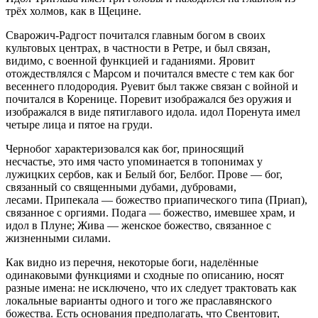
трёх холмов, как в Щецине.
Сварожич-Радгост почитался главным богом в своих
культовых центрах, в частности в Ретре, и был связан,
видимо, с военной функцией и гаданиями. Яровит
отождествлялся с Марсом и почитался вместе с тем как бог
весеннего плодородия. Руевит был также связан с войной и
почитался в Коренице. Поревит изображался без оружия и
изображался в виде пятиглавого идола. идол Поренута имел
четыре лица и пятое на груди.
Чернобог характеризовался как бог, приносящий
несчастье, это имя часто упоминается в топонимах у
лужицких сербов, как и Белый бог, Белбог. Прове — бог,
связанный со священными дубами, дубровами,
лесами. Припекала — божество приапического типа (Приап),
связанное с оргиями. Подага — божество, имевшее храм, и
идол в Плуне; Жива — женское божество, связанное с
жизненными силами.
Как видно из перечня, некоторые боги, наделённые
одинаковыми функциями и сходные по описанию, носят
разные имена: не исключено, что их следует трактовать как
локальные варианты одного и того же праславянского
божества. Есть основания предполагать, что Свентовит,