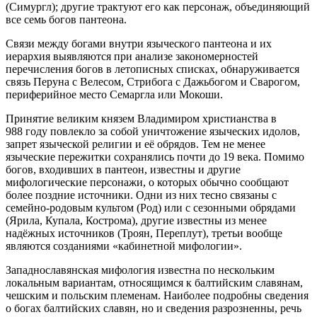
(Симургл); другие трактуют его как персонаж, объединяющий
все семь богов пантеона.
Связи между богами внутри языческого пантеона и их
иерархия выявляются при анализе закономерностей
перечисления богов в летописных списках, обнаруживается
связь Перуна с Велесом, Стрибога с Дажьбогом и Сварогом,
периферийное место Семаргла или Мокоши.
Принятие великим князем Владимиром христианства в
988 году повлекло за собой уничтожение языческих идолов,
запрет языческой религии и её обрядов. Тем не менее
языческие пережитки сохранялись почти до 19 века. Помимо
богов, входивших в пантеон, известны и другие
мифологические персонажи, о которых обычно сообщают
более поздние источники. Одни из них тесно связаны с
семейно-родовым культом (Род) или с сезонными обрядами
(Ярила, Купала, Кострома), другие известны из менее
надёжных источников (Троян, Переплут), третьи вообще
являются созданиями «кабинетной мифологии».
Западнославянская мифология известна по нескольким
локальным вариантам, относящимся к балтийским славянам,
чешским и польским племенам. Наиболее подробны сведения
о богах балтийских славян, но и сведения разрозненны, речь