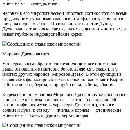
животных — медведь, волк.
Человек в его мифологической ипостаси соотносится со всеми
предыдущими уровнями славянской мифологии, особенно в
ритуалах: ср. Полазник. Праславянское понятие Души,
Духа выделяет человека среди других существ и животных, и
имеет глубокие индоевропейские корни.
Мировое Древо эвенков.
Универсальным образом, синтезирующим все описанные
выше отношения в пантеоне богов, является у славян, и у
многих других народов, Мировое Древо. В этой функции в
славянских фольклорных текстах обычно выступают Вырий,
райское дерево, берёза, явор, дуб, сосна, рябина, яблоня.
К трём основным частям Мирового Древа приурочены разные
животные: к ветвям и вершине — птицы (сокол, соловей,
птицы мифологического характера, Див и т. п.), а также
солнце и луна; к стволу — пчёлы, к корням — хтонические
животные — змеи, ящерицы, черви, бобры.