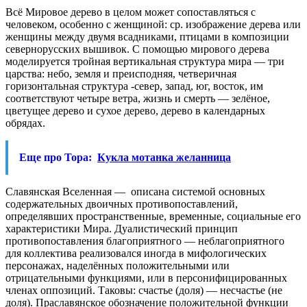
Всё Мировое дерево в целом может сопоставляться с
человеком, особенно с женщиной: ср. изображение дерева или
женщины между двумя всадниками, птицами в композиции
севернорусских вышивок. С помощью мирового дерева
моделируется тройная вертикальная структура мира — три
царства: небо, земля и преисподняя, четверичная
горизонтальная структура -север, запад, юг, восток, им
соответствуют четыре ветра, жизнь и смерть — зелёное,
цветущее дерево и сухое дерево, дерево в календарных
обрядах.
Еще про Тора:
Кукла мотанка желанница
Славянская Вселенная — описана системой основных
содержательных двоичных противопоставлений,
определявших пространственные, временные, социальные его
характеристики Мира. Дуалистический принцип
противопоставления благоприятного — неблагоприятного
для коллектива реализовался иногда в мифологических
персонажах, наделённых положительными или
отрицательными функциями, или в персонифицированных
членах оппозиций. Таковы: счастье (доля) — несчастье (не
доля). Праславянское обозначение положительной функции