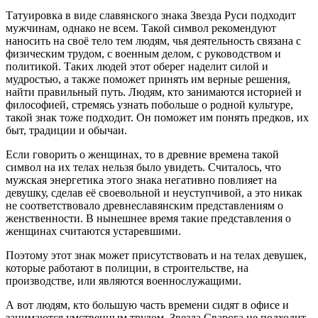
Татуировка в виде славянского знака Звезда Руси подходит
мужчинам, однако не всем. Такой символ рекомендуют
наносить на своё тело тем людям, чья деятельность связана с
физическим трудом, с военным делом, с руководством и
политикой. Таких людей этот оберег наделит силой и
мудростью, а также поможет принять им верные решения,
найти правильный путь. Людям, кто занимаются историей и
философией, стремясь узнать побольше о родной культуре,
такой знак тоже подходит. Он поможет им понять предков, их
быт, традиции и обычаи.
Если говорить о женщинах, то в древние времена такой
символ на их телах нельзя было увидеть. Считалось, что
мужская энергетика этого знака негативно повлияет на
девушку, сделав её своевольной и неуступчивой, а это никак
не соответствовало древнеславянским представлениям о
женственности. В нынешнее время такие представления о
женщинах считаются устаревшими.
Поэтому этот знак может присутствовать и на телах девушек,
которые работают в полиции, в строительстве, на
производстве, или являются военнослужащими.
А вот людям, кто большую часть времени сидят в офисе и
занимаются умственным трудом, Звезда Сварога не подходит.