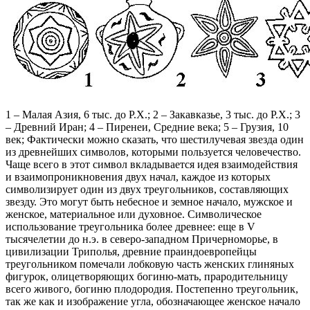
1 – Малая Азия, 6 тыс. до Р.Х.; 2 – Закавказье, 3 тыс. до Р.Х.; 3
– Древний Иран; 4 – Пиренеи, Средние века; 5 – Грузия, 10
век; Фактически можно сказать, что шестилучевая звезда один
из древнейших символов, которыми пользуется человечество.
Чаще всего в этот символ вкладывается идея взаимодействия
и взаимопроникновения двух начал, каждое из которых
символизирует один из двух треугольников, составляющих
звезду. Это могут быть небесное и земное начало, мужское и
женское, материальное или духовное. Символическое
использование треугольника более древнее: еще в V
тысячелетии до н.э. в северо-западном Причерноморье, в
цивилизации Триполья, древние праиндоевропейцы
треугольником помечали лобковую часть женских глиняных
фигурок, олицетворяющих богиню-мать, прародительницу
всего живого, богиню плодородия. Постепенно треугольник,
так же как и изображение угла, обозначающее женское начало