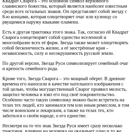
Квадрат Сварога – это основной символ верховного
славянского божества, который является наиболее известным
среди всех остальных знаков. Он представляет собой звезду с
8-ю концами, которая олицетворяет очаг или кузницу со
рвущимися наружу языками пламени.
Есть и другая трактовка этого знака. Так, согласно ей Квадрат
Сварога олицетворяет собой единство вселенной и
многообразие всех её форм. Звезда также может олицетворять
собой бесконечность жизни, а её заострённые края –
независимость, силу и несокрушимость русской земли.
По другой версии, Звезда Руси символизирует семейный очаг
и крепость семейного рода.
Кроме того, Звезда Сварога – это мощный оберег. В древние
времена его наносили в качестве нательного изображения с
той целью, чтобы могущественный Сварог проявил милость,
защитил человека и взял его под своё покровительство.
Особенно часто такую символику можно было встретить на
телах тех людей, кто занимался тем или иным ремеслом, в том
числе воинским и лекарским, а также на телах тех, кто
заботился о своём народе, о его единстве.
Несмотря на то что знак Звезда Руси имеет сразу несколько
трактовок, влияние на человека он оказывает одно и то же.