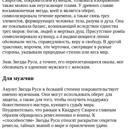
Сварогом, покровителем кузнецов, толковать изображение
также можно как неугасающее пламя. У древних славян
восьмиконечная звезда, коей и является оберег,
символизировала течение времени, а также связь трех
элементов, формирующих человека: тела, разума и духа. Она
же показывала баланс, возникающий вследствие единства
трех миров: богов, людей и мертвых душ. Присутствие ромба
символизировало кузницу, а 4 выдвигающиеся линии
обозначали честь, справедливость, веру и свободу. В другой
трактовке, впрочем, эти черточки, смотрящие в разные
стороны, указывали природные стихии или весь мир.
Знак Звезды Руси, а точнее, его переплетающиеся овалы, мог
обозначать и единение мужского с женским.
Для мужчин
Амулет Звезда Руси в большей степени покровительствует
именно мужчинам. Они могут использовать оберег для
защиты, а также для того, чтобы получить поддержку
божественного мастера, кующего судьбу мира.
Неудивительно, что раньше к Квадрату Сварога главным
образом обращались ремесленники и воины. К
«способностям» Звезды Руси относят раскрытие секретов
ремесла, тайных знаний о мире и привлечение удачи.