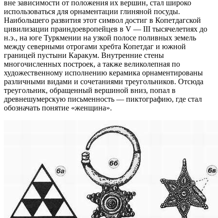
вне зависимости от положения их вершин, стал широко
использоваться для орнаментации глиняной посуды.
Наибольшего развития этот символ достиг в Копетдагской
цивилизации праиндоевропейцев в V — III тысячелетиях до
н.э., на юге Туркмении на узкой полосе поливных земель
между северными отрогами хребта Копетдаг и южной
границей пустыни Каракум. Внутренние стены
многочисленных построек, а также великолепная по
художественному исполнению керамика орнаментированы
различными видами и сочетаниями треугольников. Отсюда
треугольник, обращенный вершиной вниз, попал в
древнешумерскую письменность — пиктографию, где стал
обозначать понятие «женщина».