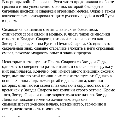
В периоды войн Сварога на Руси часто представляли в образе
грозного и могущественного воина, который был одет в
багряные доспехи и снаряжён огромным мечом. Образ в таком
контексте символизировал защиту русских людей и всей Руси
в целом.
Символика, связанная с этим славянским божеством,
отличается своей силой и мощью. К числу такой символики
относят и Квадрат Сварога, который также известен как
Звезда Сварога, Звезда Руси и Печать Сварога. Создавая этот
сакральный знак, славяне старались вложить в него огромный
смысл, вековую мудрость, опыт и знания предков.
Некоторые часто путают Печать Сварога со Звездой Лады,
однако это совершенно разные знаки, и смысловая нагрузка у
них различается. Конечно, они имеют много внешних схожих
черт, именно по этой причине их так часто путают. Однако в
основе Звезды Лады лежат ромб и два эллипса, кончики
которых отличаются своей плавностью и округлостью, в то
время как у Звезды Сварога все кончики строго острые. Кроме
того, Звезда Сварога олицетворяет мужское начало, Звезда
Лады же подходит именно женщинам, ведь она
символизирует женское начало, материнство, гармонию в
семье, женственность и мягкость.