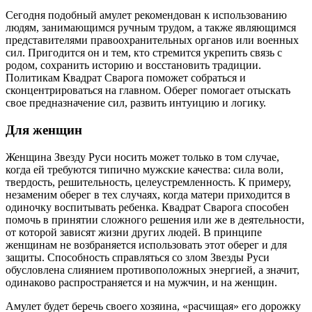
Сегодня подобный амулет рекомендован к использованию
людям, занимающимся ручным трудом, а также являющимся
представителями правоохранительных органов или военных
сил. Пригодится он и тем, кто стремится укрепить связь с
родом, сохранить историю и восстановить традиции.
Политикам Квадрат Сварога поможет собраться и
сконцентрироваться на главном. Оберег помогает отыскать
свое предназначение сил, развить интуицию и логику.
Для женщин
Женщина Звезду Руси носить может только в том случае,
когда ей требуются типично мужские качества: сила воли,
твердость, решительность, целеустремленность. К примеру,
незаменим оберег в тех случаях, когда матери приходится в
одиночку воспитывать ребенка. Квадрат Сварога способен
помочь в принятии сложного решения или же в деятельности,
от которой зависят жизни других людей. В принципе
женщинам не возбраняется использовать этот оберег и для
защиты. Способность справляться со злом Звезды Руси
обусловлена слиянием противоположных энергией, а значит,
одинаково распространяется и на мужчин, и на женщин.
Амулет будет беречь своего хозяина, «расчищая» его дорожку