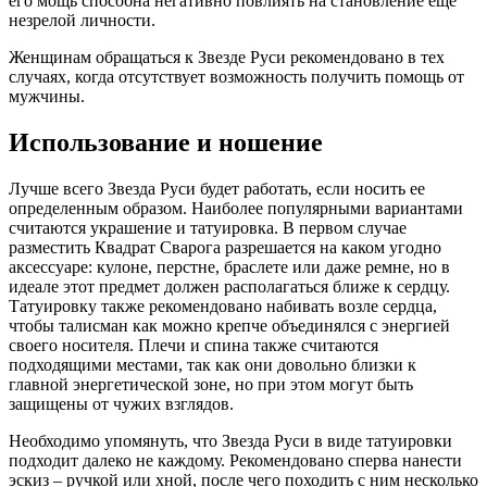
его мощь способна негативно повлиять на становление еще
незрелой личности.
Женщинам обращаться к Звезде Руси рекомендовано в тех
случаях, когда отсутствует возможность получить помощь от
мужчины.
Использование и ношение
Лучше всего Звезда Руси будет работать, если носить ее
определенным образом. Наиболее популярными вариантами
считаются украшение и татуировка. В первом случае
разместить Квадрат Сварога разрешается на каком угодно
аксессуаре: кулоне, перстне, браслете или даже ремне, но в
идеале этот предмет должен располагаться ближе к сердцу.
Татуировку также рекомендовано набивать возле сердца,
чтобы талисман как можно крепче объединялся с энергией
своего носителя. Плечи и спина также считаются
подходящими местами, так как они довольно близки к
главной энергетической зоне, но при этом могут быть
защищены от чужих взглядов.
Необходимо упомянуть, что Звезда Руси в виде татуировки
подходит далеко не каждому. Рекомендовано сперва нанести
эскиз – ручкой или хной, после чего походить с ним несколько