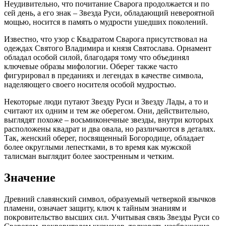
Неудивительно, что почитание Сварога продолжается и по
сей день, а его знак – Звезда Руси, обладающий невероятной
мощью, носится в память о мудрости ушедших поколений.
Известно, что узор с Квадратом Сварога присутствовал на
одеждах Святого Владимира и князя Святослава. Орнамент
обладал особой силой, благодаря тому что объединял
ключевые образы мифологии. Оберег также часто
фигурировал в преданиях и легендах в качестве символа,
наделяющего своего носителя особой мудростью.
Некоторые люди путают Звезду Руси и Звезду Лады, а то и
считают их одним и тем же оберегом. Они, действительно,
выглядят похоже – восьмиконечные звезды, внутри которых
расположены квадрат и два овала, но различаются в деталях.
Так, женский оберег, посвященный Богородице, обладает
более округлыми лепестками, в то время как мужской
талисман выглядит более заостренным и четким.
Значение
Древний славянский символ, образуемый четверкой язычков
пламени, означает защиту, ключ к тайным знаниям и
покровительство высших сил. Учитывая связь Звезды Руси со