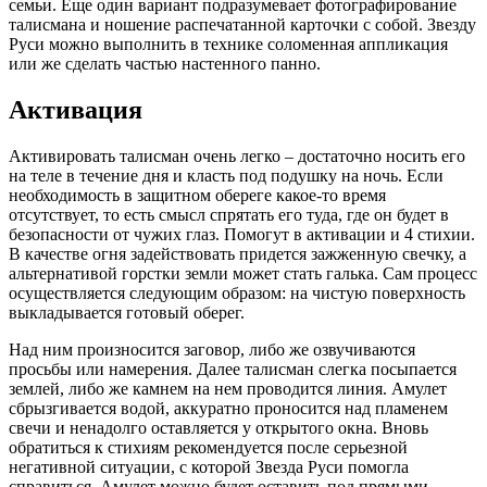
семьи. Еще один вариант подразумевает фотографирование
талисмана и ношение распечатанной карточки с собой. Звезду
Руси можно выполнить в технике соломенная аппликация
или же сделать частью настенного панно.
Активация
Активировать талисман очень легко – достаточно носить его
на теле в течение дня и класть под подушку на ночь. Если
необходимость в защитном обереге какое-то время
отсутствует, то есть смысл спрятать его туда, где он будет в
безопасности от чужих глаз. Помогут в активации и 4 стихии.
В качестве огня задействовать придется зажженную свечку, а
альтернативой горстки земли может стать галька. Сам процесс
осуществляется следующим образом: на чистую поверхность
выкладывается готовый оберег.
Над ним произносится заговор, либо же озвучиваются
просьбы или намерения. Далее талисман слегка посыпается
землей, либо же камнем на нем проводится линия. Амулет
сбрызгивается водой, аккуратно проносится над пламенем
свечи и ненадолго оставляется у открытого окна. Вновь
обратиться к стихиям рекомендуется после серьезной
негативной ситуации, с которой Звезда Руси помогла
справиться. Амулет можно будет оставить под прямыми