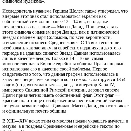
символом иудаизма».
Исследователь иудаизма Гершом Шолем также утверждал, что
впервые этот знак стал использоваться евреями как
собственный символ не ранее 12—14 вв., и тогда же
появилось его название — Маген Давид. При этом, связь
этого символа с именем царя Давида, как и пятиконечной
звезды с именем царя Соломона, по всей вероятности,
измышление позднего Средневековья. С 15 века его стали
изображать как заставку на еврейских изданиях, а до этого
периода на зданиях синагог Звезда Давида использовалась
лишь в качестве декора. Только в 14—16 вв. самая
многочисленная в Европе еврейская община Праги впервые
использовала его в качестве своей эмблемы. Первое
свидетельство того, что данная графема использовалась в
качестве специфически еврейского символа, датируется 1354
годом (по другим данным — , когда император Карл IV,
император Священной Римской империи, даровал евреям
Праги привилегию иметь собственный флаг. Этот флаг —
красное полотнище с изображением шестиконечной звезды —
получил название «флаг Давида». Маген Давид украсил также
и официальную печать общины.
В XIII—XIV веках этим символом начали украшать амулеты и
мезузы, а в позднем Средневековье и еврейские тексты по