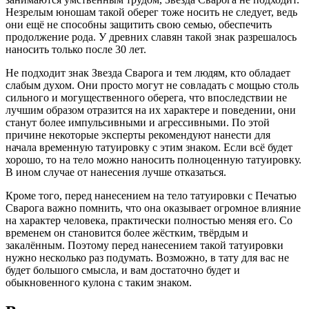
Незрелым юношам такой оберег тоже носить не следует, ведь
они ещё не способны защитить свою семью, обеспечить
продолжение рода. У древних славян такой знак разрешалось
наносить только после 30 лет.
Не подходит знак Звезда Сварога и тем людям, кто обладает
слабым духом. Они просто могут не совладать с мощью столь
сильного и могущественного оберега, что впоследствии не
лучшим образом отразится на их характере и поведении, они
станут более импульсивными и агрессивными. По этой
причине некоторые эксперты рекомендуют нанести для
начала временную татуировку с этим знаком. Если всё будет
хорошо, то на тело можно наносить полноценную татуировку.
В ином случае от нанесения лучше отказаться.
Кроме того, перед нанесением на тело татуировки с Печатью
Сварога важно помнить, что она оказывает огромное влияние
на характер человека, практически полностью меняя его. Со
временем он становится более жёстким, твёрдым и
закалённым. Поэтому перед нанесением такой татуировки
нужно несколько раз подумать. Возможно, в тату для вас не
будет большого смысла, и вам достаточно будет и
обыкновенного кулона с таким знаком.