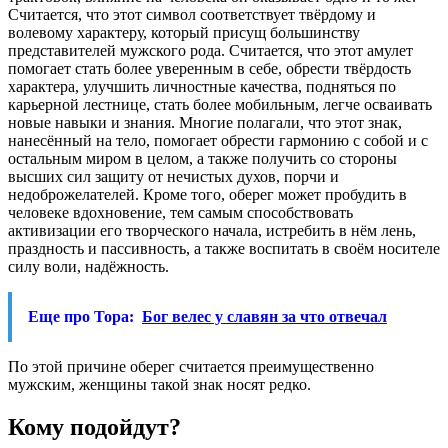
Считается, что этот символ соответствует твёрдому и
волевому характеру, который присущ большинству
представителей мужского рода. Считается, что этот амулет
помогает стать более уверенным в себе, обрести твёрдость
характера, улучшить личностные качества, подняться по
карьерной лестнице, стать более мобильным, легче осваивать
новые навыки и знания. Многие полагали, что этот знак,
нанесённый на тело, помогает обрести гармонию с собой и с
остальным миром в целом, а также получить со стороны
высших сил защиту от нечистых духов, порчи и
недоброжелателей. Кроме того, оберег может пробудить в
человеке вдохновение, тем самым способствовать
активизации его творческого начала, истребить в нём лень,
праздность и пассивность, а также воспитать в своём носителе
силу воли, надёжность.
Еще про Тора:
Бог велес у славян за что отвечал
По этой причине оберег считается преимущественно
мужским, женщины такой знак носят редко.
Кому подойдут?