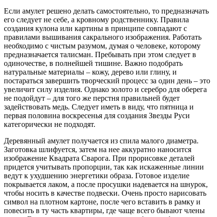
Если амулет решено делать самостоятельно, то предназначать
его следует не себе, а кровному родственнику. Правила
создания кулона или картины в принципе совпадают с
правилами вышивания сакрального изображения. Работать
необходимо с чистым разумом, думая о человеке, которому
предназначается талисман. Пребывать при этом следует в
одиночестве, в полнейшей тишине. Важно подобрать
натуральные материалы – кожу, дерево или глину, и
постараться завершить творческий процесс за один день – это
увеличит силу изделия. Однако золото и серебро для оберега
не подойдут – для того же перстня правильней будет
задействовать медь. Следует иметь в виду, что пятница и
первая половина воскресенья для создания Звезды Руси
категорически не подходят.
Деревянный амулет получается из спила малого диаметра.
Заготовка шлифуется, затем на нее аккуратно наносится
изображение Квадрата Сварога. При прорисовке деталей
придется учитывать пропорции, так как искаженные линии
ведут к ухудшению энергетики образа. Готовое изделие
покрывается лаком, а после просушки надевается на шнурок,
чтобы носить в качестве подвески. Очень просто нарисовать
символ на плотном картоне, после чего вставить в рамку и
повесить в ту часть квартиры, где чаще всего бывают члены