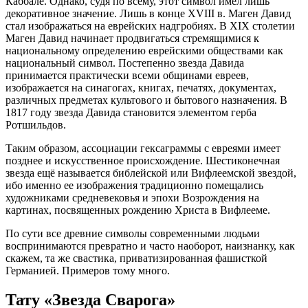
Каббале. Однако, судя по всему, этот символ имел лишь
декоративное значение. Лишь в конце XVIII в. Маген Давид
стал изображаться на еврейских надгробиях. В XIX столетии
Маген Давид начинает продвигаться стремящимися к
национальному определению еврейскими обществами как
национальный символ. Постепенно звезда Давида
принимается практически всеми общинами евреев,
изображается на синагогах, книгах, печатях, документах,
различных предметах культового и бытового назначения. В
1817 году звезда Давида становится элементом герба
Ротшильдов.
Таким образом, ассоциации гексаграммы с евреями имеет
позднее и искусственное происхождение. Шестиконечная
звезда ещё называется библейской или Вифлеемской звездой,
ибо именно ее изображения традиционно помещались
художниками средневековья и эпохи Возрождения на
картинах, посвященных рождению Христа в Вифлееме.
По сути все древние символы современными людьми
воспринимаются превратно и часто наоборот, наизнанку, как
скажем, та же свастика, приватизированная фашисткой
Германией. Примеров тому много.
Тату «Звезда Сварога»