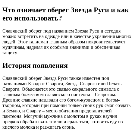
Что означает оберег Звезда Руси и как
его использовать?
Славянский оберег под названием Звезда Руси и сегодня
можно встретить на одежде или в качестве украшения многих
людей. Этот талисман главным образом покровительствует
мужчинам, наделяя их особыми знаниями и обеспечивая
защиту.
История появления
Славянский оберег Звезда Руси также известен под
названиями Квадрат Сварога, Звезда Сварога или Печать
Сварога. Объясняется это связью сакрального символа с
главным божеством славянского пантеона – Сварогом.
Древние славяне называли его богом-кузнецом и богом-
творцом, который при помощи только своих рук смог создать
и Землю, и Сваргу – место обитания представителей
пантеона. Могучий мужчина с молотом в руках научил
предков обрабатывать землю и сражаться, готовить еду из
кислого молока и разжигать огонь.