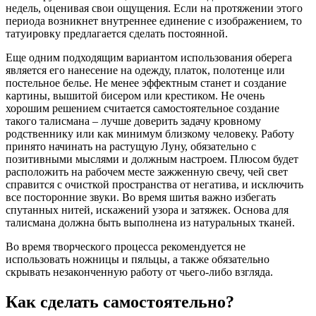
недель, оценивая свои ощущения. Если на протяжении этого
периода возникнет внутреннее единение с изображением, то
татуировку предлагается сделать постоянной.
Еще одним подходящим вариантом использования оберега
является его нанесение на одежду, платок, полотенце или
постельное белье. Не менее эффектным станет и создание
картины, вышитой бисером или крестиком. Не очень
хорошим решением считается самостоятельное создание
такого талисмана – лучше доверить задачу кровному
родственнику или как минимум близкому человеку. Работу
принято начинать на растущую Луну, обязательно с
позитивными мыслями и должным настроем. Плюсом будет
расположить на рабочем месте зажженную свечу, чей свет
справится с очисткой пространства от негатива, и исключить
все посторонние звуки. Во время шитья важно избегать
спутанных нитей, искажений узора и затяжек. Основа для
талисмана должна быть выполнена из натуральных тканей.
Во время творческого процесса рекомендуется не
использовать ножницы и пяльцы, а также обязательно
скрывать незаконченную работу от чьего-либо взгляда.
Как сделать самостоятельно?