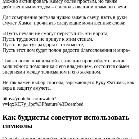
Можно активировать Хамсу более простым, но также
действенным методом – с использованием пламени свечи.
Для совершения ритуала нужно зажечь свечу, взять в руки
амулет Хамса, прочитать следующие молитвенные слова:
«Пусть печали не смогут переступить эти ворота,
Пусть трудности не придут к этим стенам,
Пусть не растут раздоры в этом месте,
Пусть этот дом будет полон радости благословения и мира».
Только после правильной активации произойдет слияние
волшебного помощника с его владельцем, состоится обмен
энергиями между талисманом и его хозяином.
Не так важен выбор способа, заряжающего Руку Фатимы, как
вера в защиту амулета.
https://youtube.com/watch?
v=IqxKE7y_Jpc%3Ffeature%3Doembed
Как буддисты советуют использовать
символы
Способы применения буддийских талисманов разнообразны.