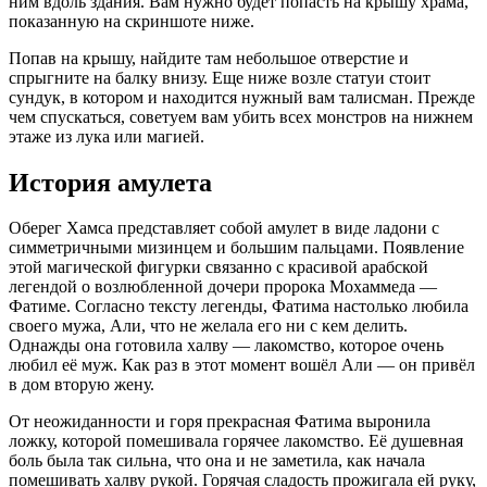
ним вдоль здания. Вам нужно будет попасть на крышу храма,
показанную на скриншоте ниже.
Попав на крышу, найдите там небольшое отверстие и
спрыгните на балку внизу. Еще ниже возле статуи стоит
сундук, в котором и находится нужный вам талисман. Прежде
чем спускаться, советуем вам убить всех монстров на нижнем
этаже из лука или магией.
История амулета
Оберег Хамса представляет собой амулет в виде ладони с
симметричными мизинцем и большим пальцами. Появление
этой магической фигурки связанно с красивой арабской
легендой о возлюбленной дочери пророка Мохаммеда —
Фатиме. Согласно тексту легенды, Фатима настолько любила
своего мужа, Али, что не желала его ни с кем делить.
Однажды она готовила халву — лакомство, которое очень
любил её муж. Как раз в этот момент вошёл Али — он привёл
в дом вторую жену.
От неожиданности и горя прекрасная Фатима выронила
ложку, которой помешивала горячее лакомство. Её душевная
боль была так сильна, что она и не заметила, как начала
помешивать халву рукой. Горячая сладость прожигала ей руку,