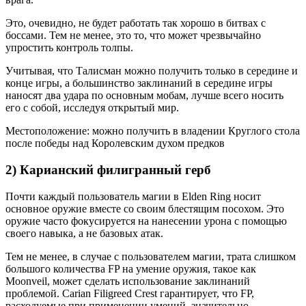
Это, очевидно, не будет работать так хорошо в битвах с
боссами. Тем не менее, это то, что может чрезвычайно
упростить контроль толпы.
Учитывая, что Талисман можно получить только в середине и
конце игры, а большинство заклинаний в середине игры
наносят два удара по основным мобам, лучше всего носить
его с собой, исследуя открытый мир.
Местоположение: можно получить в владении Круглого стола
после победы над Королевским духом предков
2) Карианский филигранный герб
Почти каждый пользователь магии в Elden Ring носит
основное оружие вместе со своим блестящим посохом. Это
оружие часто фокусируется на нанесении урона с помощью
своего навыка, а не базовых атак.
Тем не менее, в случае с пользователем магии, трата слишком
большого количества FP на умение оружия, такое как
Moonveil, может сделать использование заклинаний
проблемой. Carian Filigreed Crest гарантирует, что FP,
расходуемые при применении умений, значительно