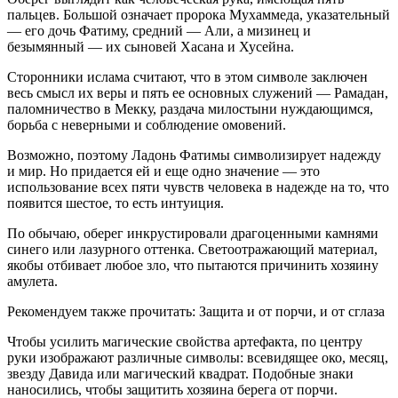
пальцев. Большой означает пророка Мухаммеда, указательный
— его дочь Фатиму, средний — Али, а мизинец и
безымянный — их сыновей Хасана и Хусейна.
Сторонники ислама считают, что в этом символе заключен
весь смысл их веры и пять ее основных служений — Рамадан,
паломничество в Мекку, раздача милостыни нуждающимся,
борьба с неверными и соблюдение омовений.
Возможно, поэтому Ладонь Фатимы символизирует надежду
и мир. Но придается ей и еще одно значение — это
использование всех пяти чувств человека в надежде на то, что
появится шестое, то есть интуиция.
По обычаю, оберег инкрустировали драгоценными камнями
синего или лазурного оттенка. Светоотражающий материал,
якобы отбивает любое зло, что пытаются причинить хозяину
амулета.
Рекомендуем также прочитать: Защита и от порчи, и от сглаза
Чтобы усилить магические свойства артефакта, по центру
руки изображают различные символы: всевидящее око, месяц,
звезду Давида или магический квадрат. Подобные знаки
наносились, чтобы защитить хозяина берега от порчи.