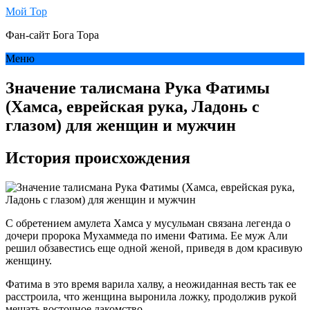
Мой Тор
Фан-сайт Бога Тора
Меню
Значение талисмана Рука Фатимы
(Хамса, еврейская рука, Ладонь с
глазом) для женщин и мужчин
История происхождения
С обретением амулета Хамса у мусульман связана легенда о
дочери пророка Мухаммеда по имени Фатима. Ее муж Али
решил обзавестись еще одной женой, приведя в дом красивую
женщину.
Фатима в это время варила халву, а неожиданная весть так ее
расстроила, что женщина выронила ложку, продолжив рукой
мешать восточное лакомство.