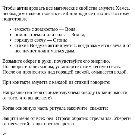
Чтобы активировать все магические свойства амулета Хамса,
необходимо задействовать все 4 природные стихии. Поэтому
подготовьте:
емкость с жидкостью — Вода;
немного земли или соль — Земля;
горящую свечу — Огонь;
стихия Воздуха активируется, когда зажжется свеча и от
нее начнет подниматься дым.
Возьмите оберег в руки, почувствуйте его энергию.
Поговорите талисманом, установите с ним тесную связь.
После он проносится над горящей свечой, омывается водой.
При контакте амулета с каждой из стихий говорите:
Направляю на тебя огонь/воздух/землю/воду (в зависимости
от того, что вы делаете).
Когда основную часть ритуала закончите, скажите:
Защити меня от всех бед. Отрази обратно стрелы зла. Убереги
от несчастий, защити от коварства.