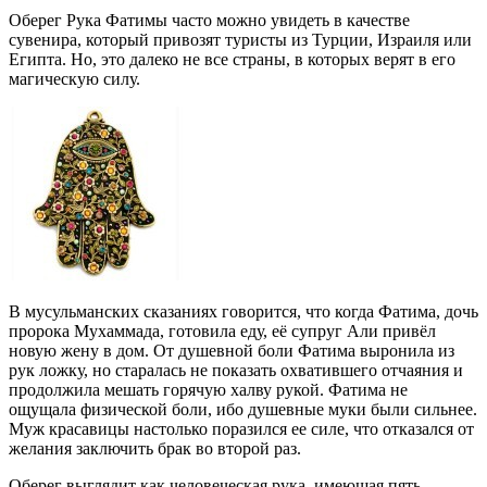
Оберег Рука Фатимы часто можно увидеть в качестве
сувенира, который привозят туристы из Турции, Израиля или
Египта. Но, это далеко не все страны, в которых верят в его
магическую силу.
В мусульманских сказаниях говорится, что когда Фатима, дочь
пророка Мухаммада, готовила еду, её супруг Али привёл
новую жену в дом. От душевной боли Фатима выронила из
рук ложку, но старалась не показать охватившего отчаяния и
продолжила мешать горячую халву рукой. Фатима не
ощущала физической боли, ибо душевные муки были сильнее.
Муж красавицы настолько поразился ее силе, что отказался от
желания заключить брак во второй раз.
Оберег выглядит как человеческая рука, имеющая пять