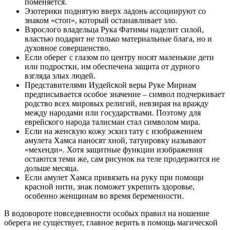
поменяется.
Эзотерики поднятую вверх ладонь ассоциируют со
знаком «стоп», который останавливает зло.
Взрослого владельца Рука Фатимы наделит силой,
властью подарит не только материальные блага, но и
духовное совершенство.
Если оберег с глазом по центру носят маленькие дети
или подростки, им обеспечена защита от дурного
взгляда злых людей.
Представителями Иудейской веры Руке Мириам
предписывается особое значение – символ подчеркивает
родство всех мировых религий, невзирая на вражду
между народами или государствами. Поэтому для
еврейского народа талисман стал символом мира.
Если на женскую кожу эскиз тату с изображением
амулета Хамса наносят хной, татуировку называют
«мехенди». Хотя защитные функции изображения
остаются теми же, сам рисунок на теле продержится не
дольше месяца.
Если амулет Хамса привязать на руку при помощи
красной нити, знак поможет укрепить здоровье,
особенно женщинам во время беременности.
В водовороте повседневности особых правил на ношение
оберега не существует, главное верить в помощь магической