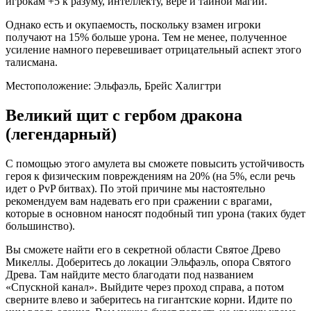
игрокам +5 к разуму, интеллекту, вере и тайной магии.
Однако есть и окупаемость, поскольку взамен игроки
получают на 15% больше урона. Тем не менее, полученное
усиление намного перевешивает отрицательный аспект этого
талисмана.
Местоположение: Эльфаэль, Брейс Халигтри
Великий щит с гербом дракона
(легендарный)
С помощью этого амулета вы сможете повысить устойчивость
героя к физическим повреждениям на 20% (на 5%, если речь
идет о PvP битвах). По этой причине мы настоятельно
рекомендуем вам надевать его при сражении с врагами,
которые в основном наносят подобный тип урона (таких будет
большинство).
Вы сможете найти его в секретной области Святое Древо
Микеллы. Доберитесь до локации Эльфаэль, опора Святого
Древа. Там найдите место благодати под названием
«Спускной канал». Выйдите через проход справа, а потом
сверните влево и заберитесь на гигантские корни. Идите по