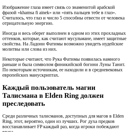
Изображение глаза имеет связь со знаменитой арабской
фразой «khamsa fi ainek» или «пять пальцев тебе в глаз».
Считалось, что глаз и число 5 способны отвести от человека
отрицательную энергию.
Иногда и весь оберег выполнен в одном из этих прохладных
оттенков, которые, как считают мусульмане, имеет защитные
свойства. На Ладони Фатимы возможно увидеть иудейские
молитвы или слова из них.
Некоторые считают, что Рука Фатимы появилась намного
раньше и была символом финикийской богини Луны Танит.
По некоторым источникам, ее находили и в средневековых
европейских манускриптах.
Каждый пользователь магии
Талисмана в Elden Ring должен
преследовать
Среди различных талисманов, доступных для магов в Elden
Ring, этот, вероятно, один из лучших. Рог духа предков
восстанавливает FP каждый раз, когда игроки побеждают
врага.