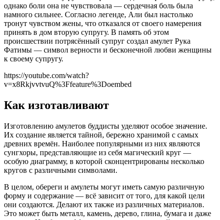
однако боли она не чувствовала — сердечная боль была
намного сильнее. Согласно легенде, Али был настолько
тронут чувством жены, что отказался от своего намерения
принять в дом вторую супругу. В память об этом
происшествии потрясённый супруг создал амулет Рука
Фатимы — символ верности и бесконечной любви женщины
к своему супругу.
https://youtube.com/watch?
v=x8RkjvvtvuQ%3Ffeature%3Doembed
Как изготавливают
Изготовлению амулетов буддисты уделяют особое значение.
Их создание является тайной, бережно хранимой с самых
древних времён. Наиболее популярными из них являются
сунгхоры, представляющие из себя магический круг —
особую диаграмму, в которой сконцентрированы несколько
кругов с различными символами.
В целом, обереги и амулеты могут иметь самую различную
форму и содержание — всё зависит от того, для какой цели
они создаются. Делают их также из различных материалов.
Это может быть металл, камень, дерево, глина, бумага и даже