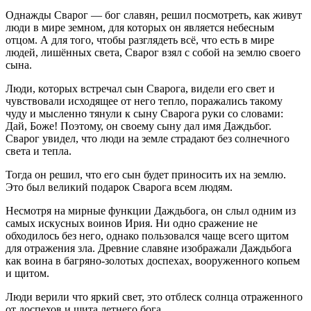
Однажды Сварог — бог славян, решил посмотреть, как живут
люди в мире земном, для которых он является небесным
отцом. А для того, чтобы разглядеть всё, что есть в мире
людей, лишённых света, Сварог взял с собой на землю своего
сына.
Люди, которых встречал сын Сварога, видели его свет и
чувствовали исходящее от него тепло, поражались такому
чуду и мысленно тянули к сыну Сварога руки со словами:
Дай, Боже! Поэтому, он своему сыну дал имя Даждьбог.
Сварог увидел, что люди на земле страдают без солнечного
света и тепла.
Тогда он решил, что его сын будет приносить их на землю.
Это был великий подарок Сварога всем людям.
Несмотря на мирные функции Даждьбога, он слыл одним из
самых искусных воинов Ирия. Ни одно сражение не
обходилось без него, однако пользовался чаще всего щитом
для отражения зла. Древние славяне изображали Даждьбога
как воина в багряно-золотых доспехах, вооруженного копьем
и щитом.
Люди верили что яркий свет, это отблеск солнца отраженного
от доспехов и щита летнего бога.