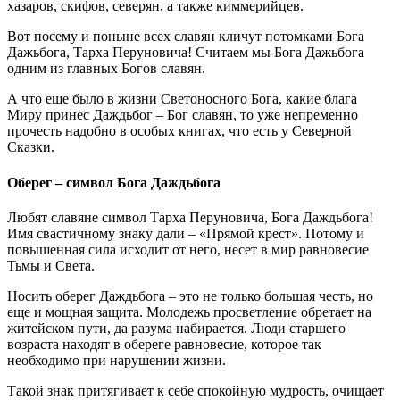
хазаров, скифов, северян, а также киммерийцев.
Вот посему и поныне всех славян кличут потомками Бога
Дажьбога, Тарха Перуновича! Считаем мы Бога Дажьбога
одним из главных Богов славян.
А что еще было в жизни Светоносного Бога, какие блага
Миру принес Даждьбог – Бог славян, то уже непременно
прочесть надобно в особых книгах, что есть у Северной
Сказки.
Оберег – символ Бога Даждьбога
Любят славяне символ Тарха Перуновича, Бога Даждьбога!
Имя свастичному знаку дали – «Прямой крест». Потому и
повышенная сила исходит от него, несет в мир равновесие
Тьмы и Света.
Носить оберег Даждьбога – это не только большая честь, но
еще и мощная защита. Молодежь просветление обретает на
житейском пути, да разума набирается. Люди старшего
возраста находят в обереге равновесие, которое так
необходимо при нарушении жизни.
Такой знак притягивает к себе спокойную мудрость, очищает