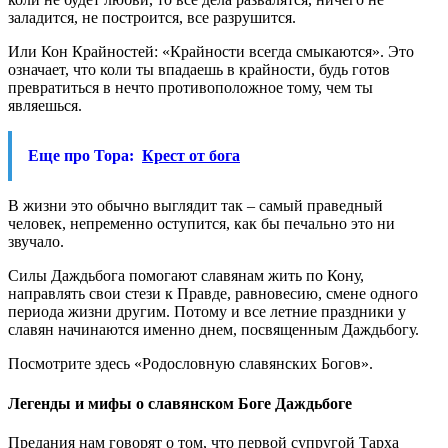
заладится, не построится, все разрушится.
Или Кон Крайностей: «Крайности всегда смыкаются». Это
означает, что коли ты впадаешь в крайности, будь готов
превратиться в нечто противоположное тому, чем ты
являешься.
Еще про Тора:
Крест от бога
В жизни это обычно выглядит так – самый праведный
человек, непременно оступится, как бы печально это ни
звучало.
Силы Даждьбога помогают славянам жить по Кону,
направлять свои стези к Правде, равновесию, смене одного
периода жизни другим. Потому и все летние праздники у
славян начинаются именно днем, посвященным Даждьбогу.
Посмотрите здесь «Родословную славянских Богов».
Легенды и мифы о славянском Боге Даждьбоге
Предания нам говорят о том, что первой супругой Тарха