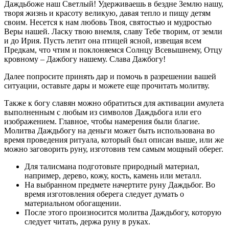
Даждьбоже наш Светлый! Удерживаешь в бездне Землю нашу,
творя жизнь и красоту великую, давая тепло и пищу детям
своим. Несется к нам любовь Твоя, святостью и мудростью
Веры нашей. Ласку твою внемля, славу Тебе творим, от земли
и до Ирия. Пусть летит она птицей ясной, извещая всем
Предкам, что чтим и поклоняемся Солнцу Всевышнему, Отцу
кровному – Дажбогу нашему. Слава Дажбогу!
Далее попросите принять дар и помочь в разрешении вашей
ситуации, оставьте дары и можете еще прочитать молитву.
Также к богу славян можно обратиться для активации амулета
выполненным с любым из символов Даждьбога или его
изображением. Главное, чтобы намерения были благие.
Молитва Даждьбогу на деньги может быть использована во
время проведения ритуала, который был описан выше, или же
можно заговорить руну, изготовив тем самым мощный оберег.
Для талисмана подготовьте природный материал,
например, дерево, кожу, кость, камень или металл.
На выбранном предмете начертите руну Даждьбог. Во
время изготовления оберега следует думать о
материальном обогащении.
После этого произносится молитва Даждьбогу, которую
следует читать, держа руну в руках.