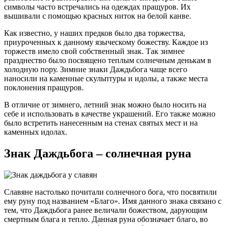
символы часто встречались на одеждах пращуров. Их
вышивали с помощью красных ниток на белой канве.
Как известно, у наших предков было два торжества,
приуроченных к данному языческому божеству. Каждое из
торжеств имело свой собственный знак. Так зимнее
празднество было посвящено теплым солнечным денькам в
холодную пору. Зимние знаки Даждьбога чаще всего
наносили на каменные скульптуры и идолы, а также места
поклонения пращуров.
В отличие от зимнего, летний знак можно было носить на
себе и использовать в качестве украшений. Его также можно
было встретить нанесенным на стенах святых мест и на
каменных идолах.
Знак Даждьбога – солнечная руна
Славяне настолько почитали солнечного бога, что посвятили
ему руну под названием «Благо». Имя данного знака связано с
тем, что Даждьбога ранее величали божеством, дарующим
смертным блага и тепло. Данная руна обозначает благо, во