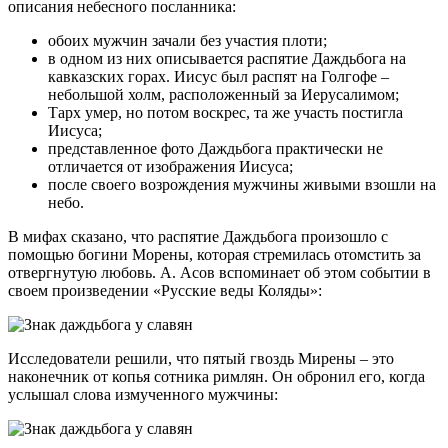
описания небесного посланника:
обоих мужчин зачали без участия плоти;
в одном из них описывается распятие Даждьбога на
кавказских горах. Иисус был распят на Голгофе –
небольшой холм, расположенный за Иерусалимом;
Тарх умер, но потом воскрес, та же участь постигла
Иисуса;
представленное фото Даждьбога практически не
отличается от изображения Иисуса;
после своего возрождения мужчины живыми взошли на
небо.
В мифах сказано, что распятие Даждьбога произошло с
помощью богини Морены, которая стремилась отомстить за
отвергнутую любовь. А. Асов вспоминает об этом событии в
своем произведении «Русские веды Коляды»:
Исследователи решили, что пятый гвоздь Мирены – это
наконечник от копья сотника римлян. Он обронил его, когда
услышал слова измученного мужчины: