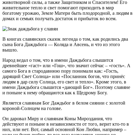
животворной силы, а также Защитником и Спасителем! Его
живительное тепло и свет помогают приходить в мир
богатому урожаю, Земле Матери быть плодородной, а людям в
домах и семьях получать достаток и прибыток во всем.
В книгах славянских сказок легенда о том, как родились два
сына Бога Даждьбога — Коляда и Авсень, и что из этого
вышло.
Народ ведал о том, что в имени Даждьбога слышится
древнейшее «гаст» или «Гош», что значит сейчас – «гость». А
самого Бога в стародавнюю пору понимали как: «Гость,
дарящий Свет Солнца» или «Посланник богов, что принёс
людям в дар силу Солнца, его свет и тепло». Кроме этого, в
имени Даждьбога слышится «дающий Бог». Поэтому славяне
и поныне к нему обращаются как к Щедрому Богу.
Является славянам Бог Даждьбог в белом сиянии с золотой
короной-Солнцем на голове.
Он даровал Миру и славянам Коны Мироздания, что
действуют и поныне в независимости от того, верит кто-то в
них, или нет. Вот, самый основной Кон Любви, например –
коли не будет любви, то все дела развалятся, ничего не