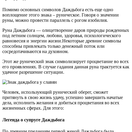
Помимо основных символов Даждьбога есть еще одно
воплощение этого знака – руническое. Говоря о значении
руны, можно провести параллель с рогом изобилия.
Руна Даждьбога — олицетворение даров природы рожденных
под летним солнцем, любови, здоровья, психологического
равновесия и энергии жизни.Некоторые древние символы
способны привлекать только денежный поток или
сосредотачиваются на духовном.
Этот же рунический знак символизирует процветание во всех
его проявлениях. В случае гадания данная руна трактуется как
удачное разрешение ситуации.
Человек, использующий рунический оберег, сможет
притянуть в свою жизнь удачу, успешно завершить начатые
дела, исполнить желания и добиться процветания во всех
жизненных сферах. Для этого:
Легенда о супруге Даждьбога
По древним преданиям первой женой Даждьбога была