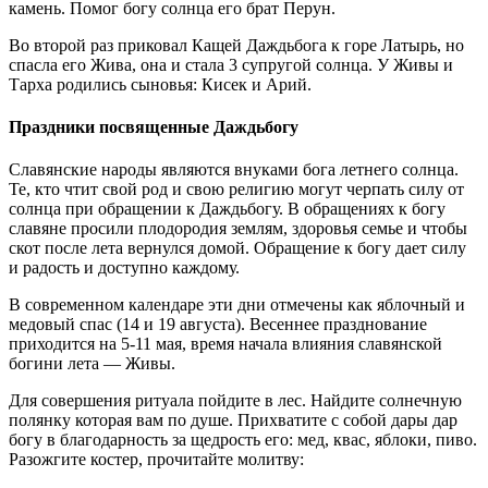
камень. Помог богу солнца его брат Перун.
Во второй раз приковал Кащей Даждьбога к горе Латырь, но
спасла его Жива, она и стала 3 супругой солнца. У Живы и
Тарха родились сыновья: Кисек и Арий.
Праздники посвященные Даждьбогу
Славянские народы являются внуками бога летнего солнца.
Те, кто чтит свой род и свою религию могут черпать силу от
солнца при обращении к Даждьбогу. В обращениях к богу
славяне просили плодородия землям, здоровья семье и чтобы
скот после лета вернулся домой. Обращение к богу дает силу
и радость и доступно каждому.
В современном календаре эти дни отмечены как яблочный и
медовый спас (14 и 19 августа). Весеннее празднование
приходится на 5-11 мая, время начала влияния славянской
богини лета — Живы.
Для совершения ритуала пойдите в лес. Найдите солнечную
полянку которая вам по душе. Прихватите с собой дары дар
богу в благодарность за щедрость его: мед, квас, яблоки, пиво.
Разожгите костер, прочитайте молитву: