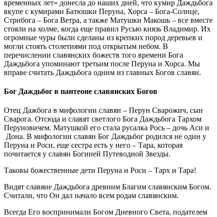
временных лет» донесла до наших дней, что кумир Даждьбога
вкупе с кумирами Батюшки Перуна, Хорса – Бога-Солнце,
Стрибога – Бога Ветра, а также Матушки Макошь – все вместе
стояли на холме, когда еще правил Русью князь Владимир. Их
огромные чуры были сделаны из крепких пород деревьев и
могли стоять столетиями под открытым небом. В
перечислении славянских божеств того времени Бога
Даждьбога упоминают третьим после Перуна и Хорса. Мы
вправе считать Даждьбога одним из главных Богов славян.
Бог Даждьбог в пантеоне славянских Богов
Отец Дажбога в мифологии славян – Перун Сварожич, сын
Сварога. Отсюда и славят светлого Бога Даждьбога Тархом
Перуновичем. Матушкой его стала русалка Рось – дочь Аси и
Дона. В мифологии славян Бог Даждьбог родился не один у
Перуна и Роси, еще сестра есть у него – Тара, которая
почитается у славян Богиней Путеводной Звезды.
Таковы божественные дети Перуна и Роси – Тарх и Тара!
Видят славяне Даждьбога древним Благим славянским Богом.
Считали, что Он дал начало всем родам славянским.
Всегда Его воспринимали Богом Дневного Света, подателем