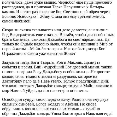
получалось, даже хуже вышло. Чернобог еще пуще прежнего
рассердился, да и приковал Тарха Перуновича к Латырь-
камню. И в этот раз спасение Бог Светоносный обрел через
Богиню Ясноокую – Живу. Стала она ему третьей женой,
самой любимой.
Скоро ли сказка сказывается или дело делается, а назначил
Род Вседержитель еще с начала Времён, чтобы два особенных
брата-близнеца, сыновья Даждьбога на свет народились. Да
только по Судьбе надобно было, чтобы они пришли в Мир от
первой жены – Майи-Златогорки. Как же быть, когда Бог
Отраженного Света уже женат на Живе?
Задумали тогда Боги-Творцы, Род и Макошь, сдвинуть
события и время. Вий, мудрейший Бог древней магии, также
помог – подарил Богу Даждьбогу особое кольцо. Непростое
кольцо силы тёмного заклятья разрушало, которое на
Златогорку пало да в Навь увело. Только предупредил Вий,
что коли потеряет Даждьбог кольцо, то душа Майи навечно в
мир Навный уйдет, да там навсегда и останется.
Освободил супруг свою первую жену. Родила она ему двух
сильных сыновей, Богов Коляду и Авсеня. Но снова
обрушились козни навьих сил на их семью – случайно
обронил Даждьбог кольцо. Ушла Златогорка в Навь навсегда!