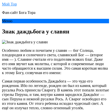
Мой Тор
Фан-сайт Бога Тора
Меню
Знак даждьбога у славян
Особенно любим и почитаем у славян — бог Солнца,
плодородия и солнечного света, славянский Бог — (второе
имя — ). Славяне считали его подателям всяких благ. Даже
его имя звучит как молитва, с которой и современные люди
часто обращаются к высшим силам. Это самая короткая молва
к этому Богу, созвучная его имени:
Самая первая особенность Даждьбога — это чудо его
рождения. Ибо по легенде, рожден он был из камня, который
русалка Рось принесла Сварогу. В камень этот попали золотые
стрелы Перуна, и там, внутри камня зародился Даждьбог —
сын Перуна и нежной русалки Рось. А Сварог освободил его
из этого камня. От этого ребенка исходил чудесный свет. А
ещё он излучал тепло, словно огненный уголёк.