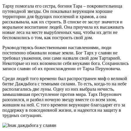
Тарху помогала его сестра, богиня Тара – покровительница
путеводной звезды. Он показывал верующим хорошие
территории для будущих поселений и храмов, а она
рассказывала, как их строить. В списке ее заслуг значится и
моральное воспитание людей. Она приучила их высаживать
новые леса на месте вырубленных чащ, чтобы их дети не
беспокоились о том, как построить свой дом.
Руководствуясь божественными наставлениями, люди
постепенно обживали новые земли. Бог Тарх у славян не
требовал уважения, они сами назвали свой дом Тартарией.
Некоторые из них возомнили себя внуками бога. Сохранились
записи славян об их происхождении от Тарха Перуновича.
Среди людей того времени был распространен миф о великой
битве Даждьбога с темными силами. То есть, когда-то на небе
располагались две луны. Одну из них выбрала нечисть,
замышлявшая преступление против мира. Тарх Перунович
разозлился, и разбил ночную звезду вместе со всем злом,
жившим на ней. С того времени верующие благодарят его за
поддержку в повседневной жизни, и надеются на защиту в
трудных ситуациях.