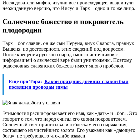
Исследователи мифов, изучив все происходящее, выдвинули
неожиданную версию, что Иисус и Тарх – одно и то же лицо.
Солнечное божество и покровитель
плодородия
Тарх – бог славян, он же сын Перуна, внук Сварога, правнук
Вышеня, но достоверность этих сведений под вопросом.
После крещения русского народа много источников с
информацией о языческой вере были уничтожены. Поэтому
родословная славянских божеств имеет много пробелов.
Еще про Тора:
Какой праздник древних славян был
посвящен проводам зимы
Этимология расшифровывает его имя, как «дать» и «бог». Это
говорит о том, что народ считал его своим покровителем.
Солнечный свет приписывали отблескам его снаряжения,
состоящего из чистейшего золота. Его уважали как «дающего
бога», не требующего что-либо взамен.