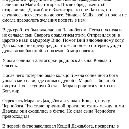
великанша Майя Златогорка. После обряда женитьбы
отправились Даждьбог и Златогорка к горе Латырь, но
случилось несчастье по дороге. Увидела Майя гроб в поле и не
смогла преодолеть желания поспать в нем.
Ведь гроб тот был заколдован Чернобогом. Легла и уснула и
не овладел сын Сварога с заклятием этим. Отправился он в
царство нави к мудрому Вию. Помог Вий влюбленному богу.
Дал кольцо, но предупредил что если он его потеряет, уйдет
душа возлюбленной в подземный мир навеки.
У бога солнца и Златогорки родилось 2 сына: Коляда и
Овсень.
После чего потеряно было кольцо и жена солнечного бога
ушла в мир нави, где слилась душой с Марой — богиней
смерти. После супругой стала Мара и родился у них сын
Богумир.
Отреклась Мара от Даждьбога и ушла к Кощею, внуку
Чернобога. Что стало причиной противостояния между ними.
Дважды они сходились в битве. Но сила сына Чернобога
превосходила.
В первой битве заколдовал Кощей Даждьбога, превратил в