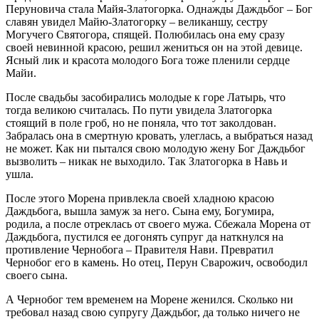
Перуновича стала Майя-Златогорка. Однажды Даждьбог – Бог
славян увидел Майю-Златогорку – великаншу, сестру
Могучего Святогора, спящей. Полюбилась она ему сразу
своей невинной красою, решил жениться он на этой девице.
Ясный лик и красота молодого Бога тоже пленили сердце
Майи.
После свадьбы засобирались молодые к горе Латырь, что
тогда великою считалась. По пути увидела Златогорка
стоящий в поле гроб, но не поняла, что тот заколдован.
Забралась она в смертную кровать, улеглась, а выбраться назад
не может. Как ни пытался свою молодую жену Бог Даждьбог
вызволить – никак не выходило. Так Златогорка в Навь и
ушла.
После этого Морена привлекла своей хладною красою
Даждьбога, вышла замуж за него. Сына ему, Богумира,
родила, а после отреклась от своего мужа. Сбежала Морена от
Даждьбога, пустился ее догонять супруг да наткнулся на
противление Чернобога – Правителя Нави. Превратил
Чернобог его в камень. Но отец, Перун Сварожич, освободил
своего сына.
А Чернобог тем временем на Морене женился. Сколько ни
требовал назад свою супругу Даждьбог, да только ничего не