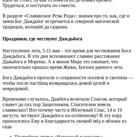
Трудиться, и поступать по совести.
В разделе «Славянские Резы Рода»: знания про то, как, где и
зачем Бог Даждьбог встречается в северной магической
традиции, волошбе да гадании.
Праздники, где чествуют Даждьбога
Наступление лета, 5-11 мая – это время для чествования Бога
Даждьбога. В эти дни вспоминают славяне расставание
Дажьбога и Морены. А в явном Мире это означает, что
окончательно пришло время Живы, Богини раннего лета.
Бога Даждьбога просили о сохранности посевов и скотины —
чтобы после пастбищ возвращалась домой целой и
невредимой.
Временами случалось, Дажбога величали Спасом, который
слывет до сих пор Защитником, Спасителем земель
славянских! Вот почему часто в Яблочный Спас, 14 и 19
августа, чествуют Даждьбога по-особенному! В эту пору
приносились Ему в благодарность свежий мёд и яблоки из
сада.
Подробнее: статья «Народный календарь»,