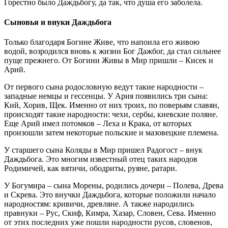
Горестно было Даждьбогу, да так, что душа его заболела.
Сыновья и внуки Даждьбога
Только благодаря Богине Живе, что напоила его живою
водой, возродился вновь к жизни Бог Дажбог, да стал сильнее
пуще прежнего. От Богини Живы в Мир пришли – Кисек и
Арий.
От первого сына родословную ведут такие народности –
западные немцы и гессенцы. У Ария появились три сына:
Кий, Хорив, Щек. Именно от них троих, по поверьям славян,
происходят такие народности: чехи, сербы, киевские поляне.
Еще Арий имел потомков – Леха и Крака, от которых
произошли затем некоторые польские и мазовецкие племена.
У старшего сына Коляды в Мир пришел Радогост – внук
Даждьбога. Это многим известный отец таких народов
Родимичей, как вятичи, ободриты, руяне, ратари.
У Богумира – сына Морены, родились дочери – Полева, Древа
и Скрева. Это внучки Даждьбога, которые положили начало
народностям: кривичи, древляне. А также народились
правнуки – Рус, Скиф, Кимра, Хазар, Словен, Сева. Именно
от этих последних уже пошли народности русов, словенов,