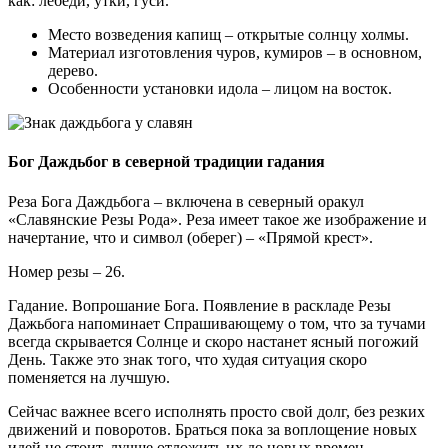
как: лебеди, утки, гуси.
Место возведения капищ – открытые солнцу холмы.
Материал изготовления чуров, кумиров – в основном,
дерево.
Особенности установки идола – лицом на восток.
Бог Даждьбог в северной традиции гадания
Реза Бога Даждьбога – включена в северный оракул
«Славянские Резы Рода». Реза имеет такое же изображение и
начертание, что и символ (оберег) – «Прямой крест».
Номер резы – 26.
Гадание. Вопрошание Бога. Появление в раскладе Резы
Дажьбога напоминает Спрашивающему о том, что за тучами
всегда скрывается Солнце и скоро настанет ясный погожий
День. Также это знак того, что худая ситуация скоро
поменяется на лучшую.
Сейчас важнее всего исполнять просто свой долг, без резких
движений и поворотов. Браться пока за воплощение новых
идей не стоит, лучше отложить их до новых времен.