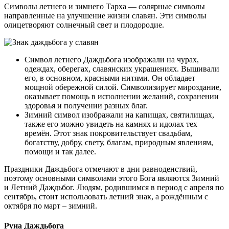
Символы летнего и зимнего Тарха — солярные символы
направленные на улучшение жизни славян. Эти символы
олицетворяют солнечный свет и плодородие.
Символ летнего Даждьбога изображали на чурах,
одеждах, оберегах, славянских украшениях. Вышивали
его, в основном, красными нитями. Он обладает
мощной обережной силой. Символизирует мироздание,
оказывает помощь в исполнении желаний, сохранении
здоровья и получении разных благ.
Зимний символ изображали на капищах, святилищах,
также его можно увидеть на камнях и идолах тех
времён. Этот знак покровительствует свадьбам,
богатству, добру, свету, благам, природным явлениям,
помощи и так далее.
Праздники Даждьбога отмечают в дни равноденствий,
поэтому основными символами этого Бога являются Зимний
и Летний Даждьбог. Людям, родившимся в период с апреля по
сентябрь, стоит использовать летний знак, а рождённым с
октября по март – зимний.
Руна Даждьбога