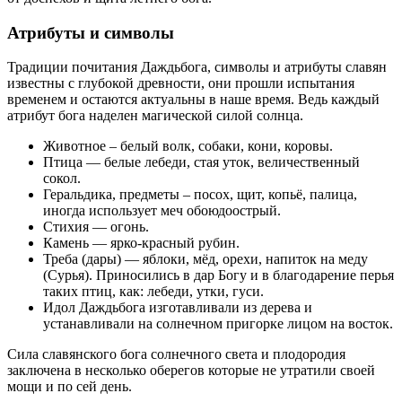
Атрибуты и символы
Традиции почитания Даждьбога, символы и атрибуты славян
известны с глубокой древности, они прошли испытания
временем и остаются актуальны в наше время. Ведь каждый
атрибут бога наделен магической силой солнца.
Животное – белый волк, собаки, кони, коровы.
Птица — белые лебеди, стая уток, величественный
сокол.
Геральдика, предметы – посох, щит, копьё, палица,
иногда использует меч обоюдоострый.
Стихия — огонь.
Камень — ярко-красный рубин.
Треба (дары) — яблоки, мёд, орехи, напиток на меду
(Сурья). Приносились в дар Богу и в благодарение перья
таких птиц, как: лебеди, утки, гуси.
Идол Даждьбога изготавливали из дерева и
устанавливали на солнечном пригорке лицом на восток.
Сила славянского бога солнечного света и плодородия
заключена в несколько оберегов которые не утратили своей
мощи и по сей день.