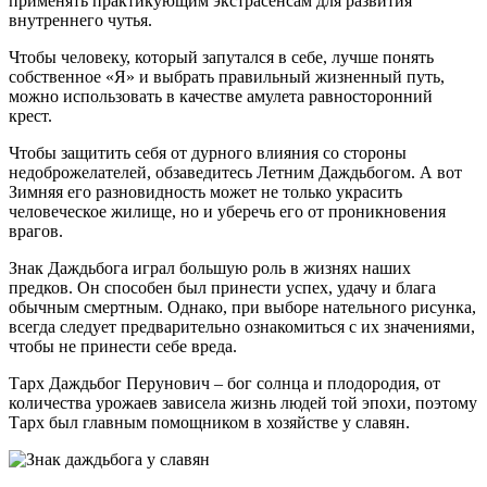
применять практикующим экстрасенсам для развития
внутреннего чутья.
Чтобы человеку, который запутался в себе, лучше понять
собственное «Я» и выбрать правильный жизненный путь,
можно использовать в качестве амулета равносторонний
крест.
Чтобы защитить себя от дурного влияния со стороны
недоброжелателей, обзаведитесь Летним Даждьбогом. А вот
Зимняя его разновидность может не только украсить
человеческое жилище, но и уберечь его от проникновения
врагов.
Знак Даждьбога играл большую роль в жизнях наших
предков. Он способен был принести успех, удачу и блага
обычным смертным. Однако, при выборе нательного рисунка,
всегда следует предварительно ознакомиться с их значениями,
чтобы не принести себе вреда.
Тарх Даждьбог Перунович – бог солнца и плодородия, от
количества урожаев зависела жизнь людей той эпохи, поэтому
Тарх был главным помощником в хозяйстве у славян.