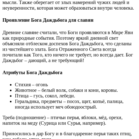
мысли. Также оберегает от злых намерений чужих людей и
неуверенности, которая может образоваться внутри человека.
Проявление Бога Даждьбога для славян
Древние славяне считали, что Боги проявляются в Мире Яви
как природные события. Поэтому яркий дневной свет
объясняли отблеском доспехов Бога Даждьбога, что сделаны
из чистейшего злата. Бога Отраженного Света всегда
почитали как Того, кто ничего не требует, но всегда дает. Бог
Даждьбог – дающий, а не требующий!
Атрибуты Бога Даждьбога
Стихия – огонь
Животное – белый волк, собаки и кони, коровы.
Птица – гусь, сокол, лебеди.
Геральдика, предметы – посох, щит, копьё, палица,
иногда использует меч обоюдоострый.
Треба (подношение) – птичьи перья, яблоки, мёд, орехи,
напиток на меду (Сурица или Сурья, например).
Приносились в дар Богу и в благодарение перья таких птиц,