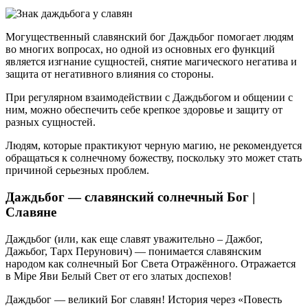
Могущественный славянский бог Даждьбог помогает людям
во многих вопросах, но одной из основных его функций
является изгнание сущностей, снятие магического негатива и
защита от негативного влияния со стороны.
При регулярном взаимодействии с Даждьбогом и общении с
ним, можно обеспечить себе крепкое здоровье и защиту от
разных сущностей.
Людям, которые практикуют черную магию, не рекомендуется
обращаться к солнечному божеству, поскольку это может стать
причиной серьезных проблем.
Даждьбог — славянский солнечный Бог |
Славяне
Даждьбог (или, как еще славят уважительно – Дажбог,
Дажьбог, Тарх Перунович) — понимается славянским
народом как солнечный Бог Света Отражённого. Отражается
в Мiре Яви Белый Свет от его златых доспехов!
Даждьбог — великий Бог славян! История через «Повесть