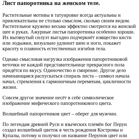
Лист папоротника на женском теле.
Растительные мотивы в татуировке всегда актуальны и
привлекательны не столько смыслом, сколько своим видом.
Растительное кружево весьма эффектно смотрится на женской
шее и руках. Ажурные листья папоротника особенно хороши.
Их вытянутый силуэт выгодно подчеркнёт изящество кисти
или лодыжки, визуально удлинит шею и ноги, покажет
красоту и плавность естественных изгибов тела.
Однако смысловая нагрузка изображения папоротниковой
веточки не каждой представительнице прекрасного пола
придётся по вкусу. Одиночество и смирение. Другое дело
начинающаяся распускаться спираль листа – символ начала
начал, стремления к гармоничным переменам, цикличности
жизни.
Совсем другое значение несёт в себе символическое
изображение мифического папоротникового цвета.
Волшебный папоротников цвет – оберег для мужчин.
По легендам древней Руси и языческих племён бог Перун
создал волшебный цветок в честь рождения Костромы и
Купалы, потому и получил он название Перунов цвет или