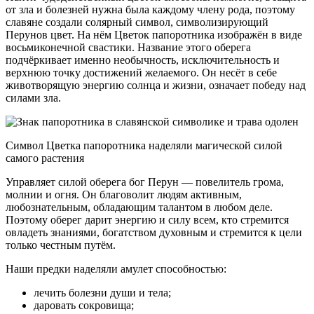
от зла и болезней нужна была каждому члену рода, поэтому
славяне создали солярный символ, символизирующий
Перунов цвет. На нём Цветок папоротника изображён в виде
восьмиконечной свастики. Название этого оберега
подчёркивает именно необычность, исключительность и
верхнюю точку достижений желаемого. Он несёт в себе
животворящую энергию солнца и жизни, означает победу над
силами зла.
Символ Цветка папоротника наделяли магической силой
самого растения
Управляет силой оберега бог Перун — повелитель грома,
молнии и огня. Он благоволит людям активным,
любознательным, обладающим талантом в любом деле.
Поэтому оберег дарит энергию и силу всем, кто стремится
овладеть знаниями, богатством духовным и стремится к цели
только честным путём.
Наши предки наделяли амулет способностью:
лечить болезни души и тела;
даровать сокровища;