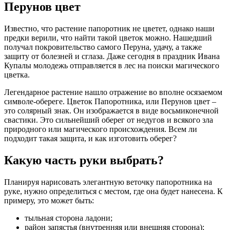
Перунов цвет
Известно, что растение папоротник не цветет, однако наши
предки верили, что найти такой цветок можно. Нашедший
получал покровительство самого Перуна, удачу, а также
защиту от болезней и сглаза. Даже сегодня в праздник Ивана
Купалы молодежь отправляется в лес на поиски магического
цветка.
Легендарное растение нашло отражение во вполне осязаемом
символе-обереге. Цветок Папоротника, или Перунов цвет –
это солярный знак. Он изображается в виде восьмиконечной
свастики. Это сильнейший оберег от недугов и всякого зла
природного или магического происхождения. Всем ли
подходит такая защита, и как изготовить оберег?
Какую часть руки выбрать?
Планируя нарисовать элегантную веточку папоротника на
руке, нужно определиться с местом, где она будет нанесена. К
примеру, это может быть:
тыльная сторона ладони;
район запястья (внутренняя или внешняя сторона);