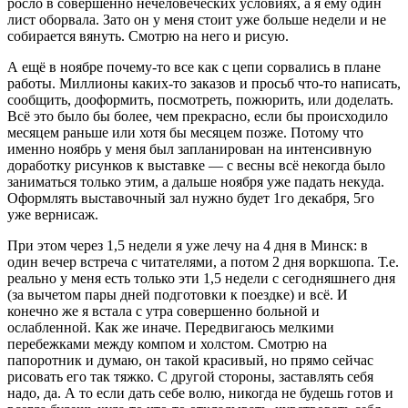
росло в совершенно нечеловеческих условиях, а я ему один
лист оборвала. Зато он у меня стоит уже больше недели и не
собирается вянуть. Смотрю на него и рисую.
А ещё в ноябре почему-то все как с цепи сорвались в плане
работы. Миллионы каких-то заказов и просьб что-то написать,
сообщить, дооформить, посмотреть, пожюрить, или доделать.
Всё это было бы более, чем прекрасно, если бы происходило
месяцем раньше или хотя бы месяцем позже. Потому что
именно ноябрь у меня был запланирован на интенсивную
доработку рисунков к выставке — с весны всё некогда было
заниматься только этим, а дальше ноября уже падать некуда.
Оформлять выставочный зал нужно будет 1го декабря, 5го
уже вернисаж.
При этом через 1,5 недели я уже лечу на 4 дня в Минск: в
один вечер встреча с читателями, а потом 2 дня воркшопа. Т.е.
реально у меня есть только эти 1,5 недели с сегодняшнего дня
(за вычетом пары дней подготовки к поездке) и всё. И
конечно же я встала с утра совершенно больной и
ослабленной. Как же иначе. Передвигаюсь мелкими
перебежками между компом и холстом. Смотрю на
папоротник и думаю, он такой красивый, но прямо сейчас
рисовать его так тяжко. С другой стороны, заставлять себя
надо, да. А то если дать себе волю, никогда не будешь готов и