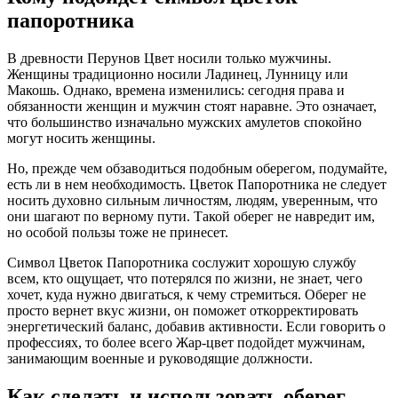
папоротника
В древности Перунов Цвет носили только мужчины.
Женщины традиционно носили Ладинец, Лунницу или
Макошь. Однако, времена изменились: сегодня права и
обязанности женщин и мужчин стоят наравне. Это означает,
что большинство изначально мужских амулетов спокойно
могут носить женщины.
Но, прежде чем обзаводиться подобным оберегом, подумайте,
есть ли в нем необходимость. Цветок Папоротника не следует
носить духовно сильным личностям, людям, уверенным, что
они шагают по верному пути. Такой оберег не навредит им,
но особой пользы тоже не принесет.
Символ Цветок Папоротника сослужит хорошую службу
всем, кто ощущает, что потерялся по жизни, не знает, чего
хочет, куда нужно двигаться, к чему стремиться. Оберег не
просто вернет вкус жизни, он поможет откорректировать
энергетический баланс, добавив активности. Если говорить о
профессиях, то более всего Жар-цвет подойдет мужчинам,
занимающим военные и руководящие должности.
Как сделать и использовать оберег