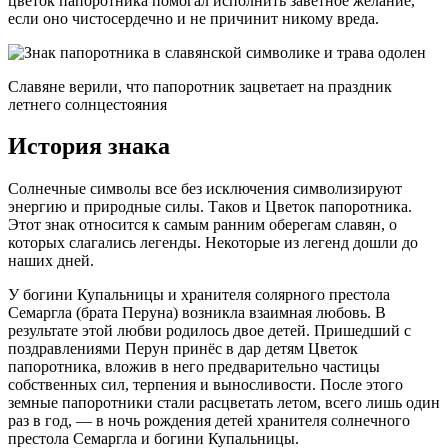
цветок папоротника помогал исполнить заветное желание,
если оно чистосердечно и не причинит никому вреда.
Славяне верили, что папоротник зацветает на праздник
летнего солнцестояния
История знака
Солнечные символы все без исключения символизируют
энергию и природные силы. Таков и Цветок папоротника.
Этот знак относится к самым ранним оберегам славян, о
которых слагались легенды. Некоторые из легенд дошли до
наших дней.
У богини Купальницы и хранителя солярного престола
Семаргла (брата Перуна) возникла взаимная любовь. В
результате этой любви родилось двое детей. Пришедший с
поздравлениями Перун принёс в дар детям Цветок
папоротника, вложив в него предварительно частицы
собственных сил, терпения и выносливости. После этого
земные папоротники стали расцветать летом, всего лишь один
раз в год, ― в ночь рождения детей хранителя солнечного
престола Семаргла и богини Купальницы.