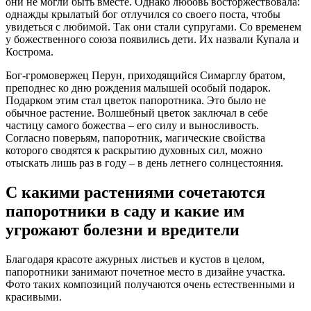
они не могли быть вместе. Однако любовь восторжествовала:
однажды крылатый бог отлучился со своего поста, чтобы
увидеться с любимой. Так они стали супругами. Со временем
у божественного союза появились дети. Их назвали Купала и
Кострома.
Бог-громовержец Перун, приходящийся Симарглу братом,
преподнес ко дню рождения малышей особый подарок.
Подарком этим стал цветок папоротника. Это было не
обычное растение. Волшебный цветок заключал в себе
частицу самого божества – его силу и выносливость.
Согласно поверьям, папоротник, магические свойства
которого сводятся к раскрытию духовных сил, можно
отыскать лишь раз в году – в день летнего солнцестояния.
С какими растениями сочетаются
папоротники в саду и какие им
угрожают болезни и вредители
Благодаря красоте ажурных листьев и кустов в целом,
папоротники занимают почетное место в дизайне участка.
Фото таких композиций получаются очень естественными и
красивыми.