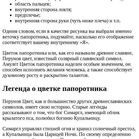
область пальцев;
внутренняя сторона локтя;
предплечье;
внутренняя сторона руки (чуть ниже плеча) и т.п.
Одним словом, если в качестве рисунка вы выбрали именно
веточку папоротника, подумайте, насколько его отображение
соответствует вашему внутреннему «Я».
Цветок папоротника или, как его называли древние славяне,
Перунов цвет, известный солярный славянский символ.
Амулет Цветок папоротника наделен особым значением, он
способен исполнять желания человека, а также способствует
духовному росту и раскрытию талантов.
Легенда о цветке папоротника
Перунов Цвет, как и большинство других древнеславянских
символов, имеет свою историю. Старые легенды
рассказывают о том, что бог Симаргл, имеющий облик
крылатого пса, полюбил богиню Купальницу.
Симаргл управлял стихией огня и хранил солнечный престол,
а Купальница была Царицей Ночи. По своему определению