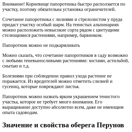
Внимание! Корневище папоротника быстро расползается по
участку, поэтому обязательна установка ограничителей.
Сочетание папоротника с лилиями и стрелолистом у пруда
придаст участку особый шарм. На тенистых альпинариях
можно расположить невысокие сорта рядом с цветущими
стелющимися растениями, например, барвинком.
Папоротник можно не подкармливать
Можно сказать, что сочетание папоротников в саду возможно
с любыми теневыносливыми растениями: хостами, астильбой,
снытью и т.д.
Болезнями при соблюдении правил ухода растение не
поражается. Из вредителей можно отметить слизней и
гусениц, которые повреждают листья.
Папоротник можно назвать ярким украшением тенистого
участка, которое не требует много внимания. Его
выращивание доступно абсолютно всем, даже не имеющим
опыта садоводам.
Значение и свойства оберега Перунов