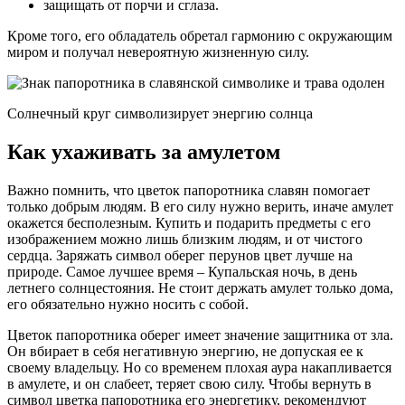
защищать от порчи и сглаза.
Кроме того, его обладатель обретал гармонию с окружающим
миром и получал невероятную жизненную силу.
Солнечный круг символизирует энергию солнца
Как ухаживать за амулетом
Важно помнить, что цветок папоротника славян помогает
только добрым людям. В его силу нужно верить, иначе амулет
окажется бесполезным. Купить и подарить предметы с его
изображением можно лишь близким людям, и от чистого
сердца. Заряжать символ оберег перунов цвет лучше на
природе. Самое лучшее время – Купальская ночь, в день
летнего солнцестояния. Не стоит держать амулет только дома,
его обязательно нужно носить с собой.
Цветок папоротника оберег имеет значение защитника от зла.
Он вбирает в себя негативную энергию, не допуская ее к
своему владельцу. Но со временем плохая аура накапливается
в амулете, и он слабеет, теряет свою силу. Чтобы вернуть в
символ цветка папоротника его энергетику, рекомендуют