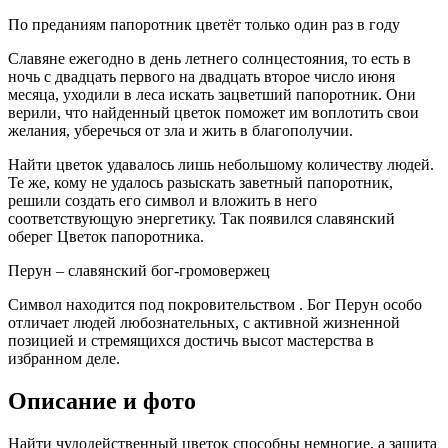
По преданиям папоротник цветёт только один раз в году
Славяне ежегодно в день летнего солнцестояния, то есть в
ночь с двадцать первого на двадцать второе число июня
месяца, уходили в леса искать зацветший папоротник. Они
верили, что найденный цветок поможет им воплотить свои
желания, уберечься от зла и жить в благополучии.
Найти цветок удавалось лишь небольшому количеству людей.
Те же, кому не удалось разыскать заветный папоротник,
решили создать его символ и вложить в него
соответствующую энергетику. Так появился славянский
оберег Цветок папоротника.
Перун – славянский бог-громовержец
Символ находится под покровительством . Бог Перун особо
отличает людей любознательных, с активной жизненной
позицией и стремящихся достичь высот мастерства в
избранном деле.
Описание и фото
Найти чудодейственный цветок способны немногие, а защита