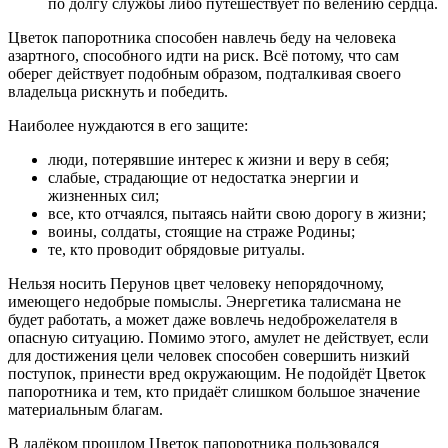
по долгу службы либо путешествует по велению сердца.
Цветок папоротника способен навлечь беду на человека
азартного, способного идти на риск. Всё потому, что сам
оберег действует подобным образом, подталкивая своего
владельца рискнуть и победить.
Наиболее нуждаются в его защите:
люди, потерявшие интерес к жизни и веру в себя;
слабые, страдающие от недостатка энергии и
жизненных сил;
все, кто отчаялся, пытаясь найти свою дорогу в жизни;
воины, солдаты, стоящие на страже Родины;
те, кто проводит обрядовые ритуалы.
Нельзя носить Перунов цвет человеку непорядочному,
имеющего недобрые помыслы. Энергетика талисмана не
будет работать, а может даже вовлечь недоброжелателя в
опасную ситуацию. Помимо этого, амулет не действует, если
для достижения цели человек способен совершить низкий
поступок, принести вред окружающим. Не подойдёт Цветок
папоротника и тем, кто придаёт слишком большое значение
материальным благам.
В далёком прошлом Цветок папоротника пользовался