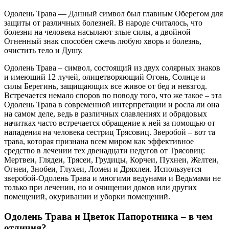
Одолень Трава — Данный символ был главным Оберегом для
защиты от различных болезней. В народе считалось, что
болезни на человека насылают злые силы, а двойной
Огненный знак способен сжечь любую хворь и болезнь,
очистить тело и Душу.
Одолень Трава – символ, состоящий из двух солярных знаков
и имеющий 12 лучей, олицетворяющий Огонь, Солнце и
силы Берегинь, защищающих все живое от бед и невзгод.
Встречается немало споров по поводу того, что же такое – эта
Одолень Трава в современной интерпретации и росла ли она
на самом деле, ведь в различных славлениях и обрядовых
начитках часто встречается обращение к ней за помощью от
нападения на человека сестриц Трясовиц. Зверобой – вот та
трава, которая признана всем миром как эффективное
средство в лечении тех двенадцати недугов от Трясовиц:
Мертвеи, Глядеи, Трясеи, Грудицы, Корчеи, Пухнеи, Желтеи,
Огнеи, Знобеи, Глухеи, Ломеи и Дряхлеи. Используется
зверобой-Одолень Трава и многими ведунами и Ведьмами не
только при лечении, но и очищении домов или других
помещений, окуривании и уборки помещений.
Одолень Трава и Цветок Папоротника – в чем
отличия?