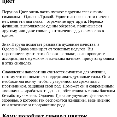
цвет
Перунов Цвет очень часто путают с другим славянским
символом – Одолень Травой. Удивительного в этом ничего
нет, ведь эти два знака – отражение друг друга. Нередко
функции, выполняемые одним оберегом, приписывают
другому, или даже совмещают значение двух символов в
одном.
Знак Перуна помогает развивать духовные качества, а
Одолень Трава защищает от телесных недугов. Вы
перестанете путать эти обережные знаки, если проведете
ассоциацию с мужским и женским началом, присутствующим
в этих символах.
Славянский папоротник считается амулетом для мужчин,
потому что он помогает поддерживать духовные силы. Они
необходимы воину, чтобы с уверенностью сражаться с
противником, защищая свой род. Поможет он и современным
«воинам» – зарабатывать деньги, обеспечивать своим близким
беззаботную жизнь. Одолень Трава же улучшает физическое
здоровье, о котором так беспокоятся женщины, ведь именно
они отвечают за продолжение рода.
Кому подойдет символ цветок