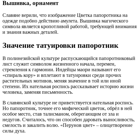
Вышивка, орнамент
Славяне верили, что изображение Цветка папоротника на
одежде подобно действию амулета. Вышивка магического
символа является кропотливой работой, требующей внимания
и знания важных деталей.
Значение татуировки папоротник
В полинезийской культуре распускающийся папоротниковый
лист служит символом жизненного начала, перемен,
стремления к гармонии. Индейцы маори называют его
«спираль кору» и вплетают в татуировки среди прочих
растительных мотивов, меняя значение в той или иной
степени. Их нательная роспись рассказывает историю жизни
человека, заменяя письменность.
В славянской культуре не приветствуется нательная роспись.
Но папоротник, точнее его мифический цветок, обрёл в ней
особое место, став талисманом, оберегающим от зла и
недугов. Считалось, что он способен даровать выносливость,
смелость и закалить волю. «Перунов цвет» – олицетворение
силы духа.