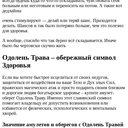
всегда будешь куда-то что-то откладывать, чувствовать себя
больным или неготовым и переносить на потом. А такие вот
дедлайны
очень стимулируют — делай или теряй шанс. Приходится
делать. Шансов и так было потеряно больше, чем это полезно
для здоровья.
А вообще, спасибо что так бурно всё складывается. Иначе
было бы чертовски скучно жить
Одолень Трава – обережный символ
Здоровья
Если вы хотите быстрее исцелиться от своих недугов,
защититься от воздействия на ваше Тело и Дух злых Сил,
вражеских магических атак и просто подарить своим близким
и дорогим людям богатырское здоровье – купите амулет-
оберег Одолень Траву. Именно этот славянский символ
помогает владельцу не допустить возникновения или
избавится от физических, психологических и ментальных
хворей.
Значение амулетов и оберегов с Одолень Травой