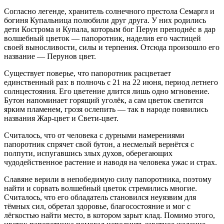
Согласно легенде, хранитель солнечного престола Семаргл и
богиня Купальница полюбили друг друга. У них родились
дети Кострома и Купала, которым бог Перун преподнёс в дар
волшебный цветок — папоротник, наделив его частицей
своей выносливости, силы и терпения. Отсюда произошло его
название — Перунов цвет.
Существует поверье, что папоротник расцветает
единственный раз: в полночь с 21 на 22 июня, период летнего
солнцестояния. Его цветение длится лишь одно мгновение.
Бутон напоминает горящий уголёк, а сам цветок светится
ярким пламенем, грозя ослепить — так в народе появились
названия Жар-цвет и Свети-цвет.
Считалось, что от человека с дурными намерениями
папоротник спрячет свой бутон, а несмелый вернётся с
полпути, испугавшись злых духов, оберегающих
чудодейственное растение и наводя на человека ужас и страх.
Славяне верили в непобедимую силу папоротника, поэтому
найти и сорвать волшебный цветок стремились многие.
Считалось, что его обладатель становился неуязвим для
тёмных сил, обретал здоровье, благосостояние и мог с
лёгкостью найти место, в котором зарыт клад. Помимо этого,