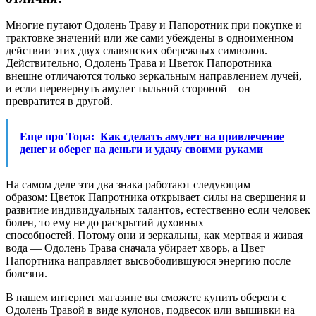
Многие путают Одолень Траву и Папоротник при покупке и
трактовке значений или же сами убеждены в одноименном
действии этих двух славянских обережных символов.
Действительно, Одолень Трава и Цветок Папоротника
внешне отличаются только зеркальным направлением лучей,
и если перевернуть амулет тыльной стороной – он
превратится в другой.
Еще про Тора:
Как сделать амулет на привлечение
денег и оберег на деньги и удачу своими руками
На самом деле эти два знака работают следующим
образом: Цветок Папротника открывает силы на свершения и
развитие индивидуальных талантов, естественно если человек
болен, то ему не до раскрытий духовных
способностей. Потому они и зеркальны, как мертвая и живая
вода — Одолень Трава сначала убирает хворь, а Цвет
Папортника направляет высвободившуюся энергию после
болезни.
В нашем интернет магазине вы сможете купить обереги с
Одолень Травой в виде кулонов, подвесок или вышивки на