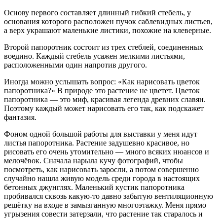
Основу первого составляет длинный гибкий стебель, у
основания которого расположен пучок саблевидных листьев,
а верх украшают маленькие листики, похожие на клеверные.
Второй папоротник состоит из трех стеблей, соединенных
воедино. Каждый стебель усажен мелкими листьями,
расположенными один напротив другого.
Иногда можно услышать вопрос: «Как нарисовать цветок
папоротника?» В природе это растение не цветет. Цветок
папоротника — это миф, красивая легенда древних славян.
Поэтому каждый может нарисовать его так, как подскажет
фантазия.
Фоном одной большой работы для выставки у меня идут
листья папоротника. Растение задушевно красивое, но
рисовать его очень утомительно — много всяких нюансов и
мелочёвок. Сначала нарыла кучу фотографий, чтобы
посмотреть, как нарисовать заросли, а потом совершенно
случайно нашла живую модель среди города в настоящих
бетонных джунглях. Маленький кустик папоротника
пробивался сквозь какую-то давно забытую вентиляционную
решётку на входе в замызганную многоэтажку. Меня прямо
угрызения совести затерзали, что растение так старалось и