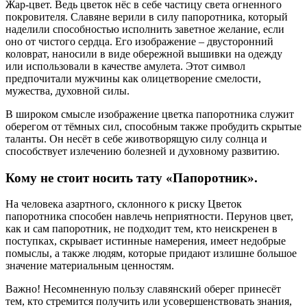
Жар-цвет. Ведь цветок нёс в себе частицу света огненного
покровителя. Славяне верили в силу папоротника, который
наделили способностью исполнить заветное желание, если
оно от чистого сердца. Его изображение – двусторонний
коловрат, наносили в виде обережной вышивки на одежду
или использовали в качестве амулета. Этот символ
предпочитали мужчины как олицетворение смелости,
мужества, духовной силы.
В широком смысле изображение цветка папоротника служит
оберегом от тёмных сил, способным также пробудить скрытые
таланты. Он несёт в себе животворящую силу солнца и
способствует излечению болезней и духовному развитию.
Кому не стоит носить тату «Папоротник».
На человека азартного, склонного к риску Цветок
папоротника способен навлечь неприятности. Перунов цвет,
как и сам папоротник, не подходит тем, кто неискренен в
поступках, скрывает истинные намерения, имеет недобрые
помыслы, а также людям, которые придают излишне большое
значение материальным ценностям.
Важно! Несомненную пользу славянский оберег принесёт
тем, кто стремится получить или усовершенствовать знания,