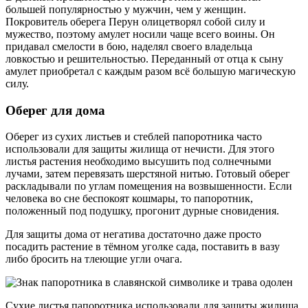
большей популярностью у мужчин, чем у женщин.
Покровитель оберега Перун олицетворял собой силу и
мужество, поэтому амулет носили чаще всего воины. Он
придавал смелости в бою, наделял своего владельца
ловкостью и решительностью. Переданный от отца к сыну
амулет приобретал с каждым разом всё большую магическую
силу.
Оберег для дома
Оберег из сухих листьев и стеблей папоротника часто
использовали для защиты жилища от нечисти. Для этого
листья растения необходимо высушить под солнечными
лучами, затем перевязать шерстяной нитью. Готовый оберег
раскладывали по углам помещения на возвышенности. Если
человека во сне беспокоят кошмары, то папоротник,
положенный под подушку, прогонит дурные сновидения.
Для защиты дома от негатива достаточно даже просто
посадить растение в тёмном уголке сада, поставить в вазу
либо бросить на тлеющие угли очага.
Сухие листья папоротника использовали для защиты жилища