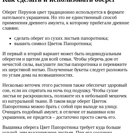
Оберег Перунов цвет традиционно используется в формате
нательного украшения. Но это не единственный способ
применения древнего амулета, к которому прибегали древние
славяне.
сделать оберег из сухих листьев папоротника;
вышить символ Цветок Папоротника;
И первый и второй вариант может быть индивидуальным
оберегом и щитом для всей семьи. Чтобы уберечь дом от
нечистой силы, высушите листья папоротника и перевяжите
их шерстяной нитью. Полученные букеты следует разложить
по углам дома на возвышенностях.
Несколько веточек этого растения также обеспечат здоровый
сон, если их спрятать на ночь под подушку. Чтобы сухие
листья не раскрошились, положите их в небольшой мешочек
из натуральной ткани. В таком виде оберег Цветок
Папоротника можно брать с собой при выходе на улицу.
Очищать подобный амулет, в отличие от вышивки или
украшения, не придется – достаточно просто сжечь его.
Вышивка оберега Цвет Папоротника требует куда больше
усилий, чем высушивание листьев. При его создании