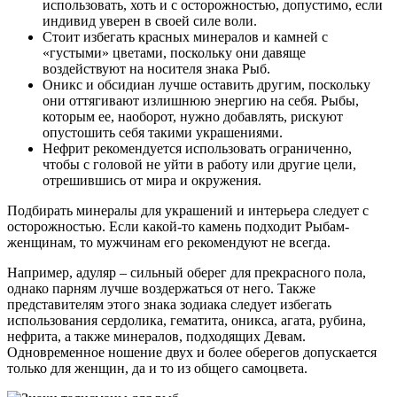
использовать, хоть и с осторожностью, допустимо, если
индивид уверен в своей силе воли.
Стоит избегать красных минералов и камней с
«густыми» цветами, поскольку они давяще
воздействуют на носителя знака Рыб.
Оникс и обсидиан лучше оставить другим, поскольку
они оттягивают излишнюю энергию на себя. Рыбы,
которым ее, наоборот, нужно добавлять, рискуют
опустошить себя такими украшениями.
Нефрит рекомендуется использовать ограниченно,
чтобы с головой не уйти в работу или другие цели,
отрешившись от мира и окружения.
Подбирать минералы для украшений и интерьера следует с
осторожностью. Если какой-то камень подходит Рыбам-
женщинам, то мужчинам его рекомендуют не всегда.
Например, адуляр – сильный оберег для прекрасного пола,
однако парням лучше воздержаться от него. Также
представителям этого знака зодиака следует избегать
использования сердолика, гематита, оникса, агата, рубина,
нефрита, а также минералов, подходящих Девам.
Одновременное ношение двух и более оберегов допускается
только для женщин, да и то из общего самоцвета.