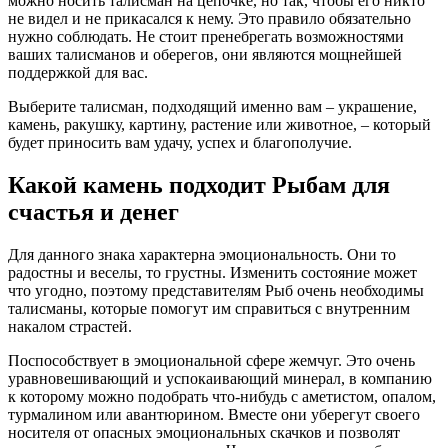
можно носить талисман на цепочке, но так, чтобы его никто
не видел и не прикасался к нему. Это правило обязательно
нужно соблюдать. Не стоит пренебрегать возможностями
ваших талисманов и оберегов, они являются мощнейшей
поддержкой для вас.
Выберите талисман, подходящий именно вам – украшение,
камень, ракушку, картину, растение или животное, – который
будет приносить вам удачу, успех и благополучие.
Какой камень подходит Рыбам для
счастья и денег
Для данного знака характерна эмоциональность. Они то
радостны и веселы, то грустны. Изменить состояние может
что угодно, поэтому представителям Рыб очень необходимы
талисманы, которые помогут им справиться с внутренним
накалом страстей.
Поспособствует в эмоциональной сфере жемчуг. Это очень
уравновешивающий и успокаивающий минерал, в компанию
к которому можно подобрать что-нибудь с аметистом, опалом,
турмалином или авантюрином. Вместе они уберегут своего
носителя от опасных эмоциональных скачков и позволят