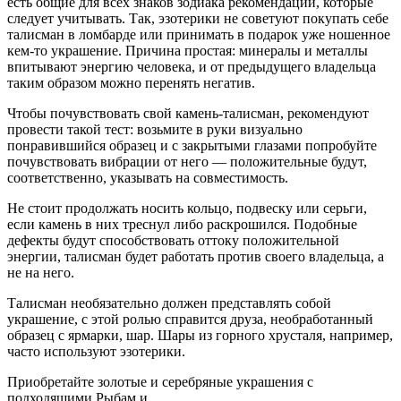
есть общие для всех знаков зодиака рекомендации, которые
следует учитывать. Так, эзотерики не советуют покупать себе
талисман в ломбарде или принимать в подарок уже ношенное
кем-то украшение. Причина простая: минералы и металлы
впитывают энергию человека, и от предыдущего владельца
таким образом можно перенять негатив.
Чтобы почувствовать свой камень-талисман, рекомендуют
провести такой тест: возьмите в руки визуально
понравившийся образец и с закрытыми глазами попробуйте
почувствовать вибрации от него — положительные будут,
соответственно, указывать на совместимость.
Не стоит продолжать носить кольцо, подвеску или серьги,
если камень в них треснул либо раскрошился. Подобные
дефекты будут способствовать оттоку положительной
энергии, талисман будет работать против своего владельца, а
не на него.
Талисман необязательно должен представлять собой
украшение, с этой ролью справится друза, необработанный
образец с ярмарки, шар. Шары из горного хрусталя, например,
часто используют эзотерики.
Приобретайте золотые и серебряные украшения с
подходящими Рыбам и