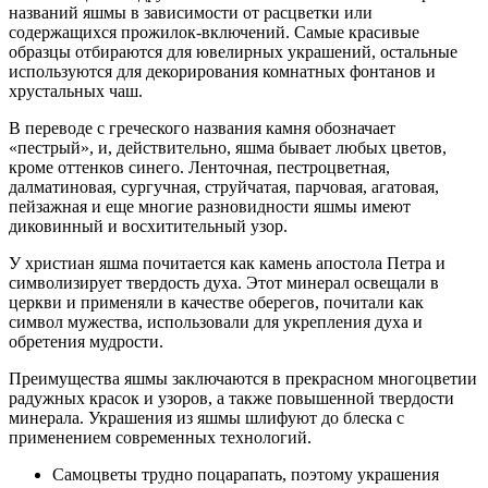
названий яшмы в зависимости от расцветки или
содержащихся прожилок-включений. Самые красивые
образцы отбираются для ювелирных украшений, остальные
используются для декорирования комнатных фонтанов и
хрустальных чаш.
В переводе с греческого названия камня обозначает
«пестрый», и, действительно, яшма бывает любых цветов,
кроме оттенков синего. Ленточная, пестроцветная,
далматиновая, сургучная, струйчатая, парчовая, агатовая,
пейзажная и еще многие разновидности яшмы имеют
диковинный и восхитительный узор.
У христиан яшма почитается как камень апостола Петра и
символизирует твердость духа. Этот минерал освещали в
церкви и применяли в качестве оберегов, почитали как
символ мужества, использовали для укрепления духа и
обретения мудрости.
Преимущества яшмы заключаются в прекрасном многоцветии
радужных красок и узоров, а также повышенной твердости
минерала. Украшения из яшмы шлифуют до блеска с
применением современных технологий.
Самоцветы трудно поцарапать, поэтому украшения