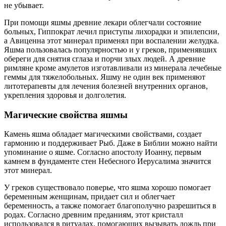
не убывает.
При помощи яшмы древние лекари облегчали состояние
больных, Гиппократ лечил приступы лихорадки и эпилепсии,
а Авиценна этот минерал применял при воспалении желудка.
Яшма пользовалась популярностью и у греков, применявших
обереги для снятия сглаза и порчи злых людей. А древние
римляне кроме амулетов изготавливали из минерала лечебные
геммы для тяжелобольных. Яшму не один век применяют
литотерапевты для лечения болезней внутренних органов,
укрепления здоровья и долголетия.
Магические свойства яшмы
Камень яшма обладает магическими свойствами, создает
гармонию и поддерживает Рыб. Даже в Библии можно найти
упоминание о яшме. Согласно апостолу Иоанну, первым
камнем в фундаменте стен Небесного Иерусалима значится
этот минерал.
У греков существовало поверье, что яшма хорошо помогает
беременным женщинам, придает сил и облегчает
беременность, а также помогает благополучно разрешиться в
родах. Согласно древним преданиям, этот кристалл
использовался в ритуалах, помогающих вызывать дождь при