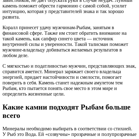
завистников, не дает опускать руки в случае неудач. Лунный
камень поможет обрести гармонию с самой собой, усилит
интуицию, которая у представителей знака и так хорошо
развита.
Коралл принесет удачу мужчинам-Рыбам, занятым в
финансовой сфере. Также им стоит обратить внимание на
такой камень, как сапфир синего цвета — источник
внутренней силы и уверенности. Такой талисман поможет
мужчине-владельцу добиваться желаемых результатов в
любом деле.
С мягкостью и податливостью мужчин, представляющих знак,
справится аметист. Минерал заряжает своего владельца
энергией, придает настойчивости и смелости, помогает
поверить в себя. Камень станет надежным амулетом тем
Рыбам, кто пытается понять свое место в этом мире и
определить жизненные цели.
Какие камни подходят Рыбам больше
всего
Минералы необходимо выбирать в соответствии со стихией.
У Рыб это Вода. Ей «созвучны» прозрачные и полупрозрачные