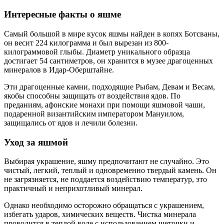
Интересные факты о яшме
Самый большой в мире кусок яшмы найден в копях Ботсваны,
он весит 224 килограмма и был вырезан из 800-
килограммовой глыбы. Диаметр уникального образца
достигает 54 сантиметров, он хранится в музее драгоценных
минералов в Идар-Оберштайне.
Эти драгоценные камни, подходящие Рыбам, Девам и Весам,
якобы способны защищать от воздействия ядов. По
преданиям, афонские монахи при помощи яшмовой чаши,
подаренной византийским императором Мануилом,
защищались от ядов и лечили болезни.
Уход за яшмой
Выбирая украшение, яшму предпочитают не случайно. Это
чистый, легкий, теплый и одновременно твердый камень. Он
не загрязняется, не поддается воздействию температур, это
практичный и неприхотливый минерал.
Однако необходимо осторожно обращаться с украшением,
избегать ударов, химических веществ. Чистка минерала
проводится в теплой воде с использованием щеточки и