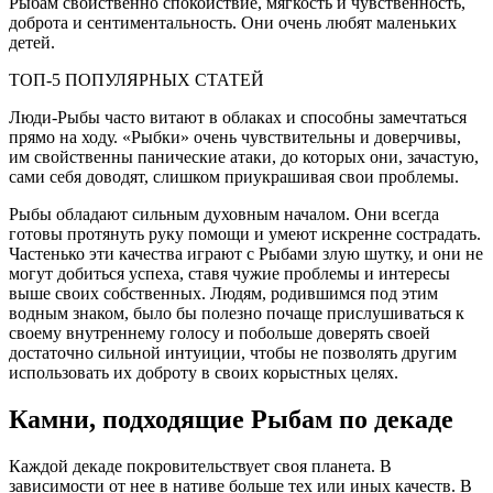
Рыбам свойственно спокойствие, мягкость и чувственность,
доброта и сентиментальность. Они очень любят маленьких
детей.
ТОП-5 ПОПУЛЯРНЫХ СТАТЕЙ
Люди-Рыбы часто витают в облаках и способны замечтаться
прямо на ходу. «Рыбки» очень чувствительны и доверчивы,
им свойственны панические атаки, до которых они, зачастую,
сами себя доводят, слишком приукрашивая свои проблемы.
Рыбы обладают сильным духовным началом. Они всегда
готовы протянуть руку помощи и умеют искренне сострадать.
Частенько эти качества играют с Рыбами злую шутку, и они не
могут добиться успеха, ставя чужие проблемы и интересы
выше своих собственных. Людям, родившимся под этим
водным знаком, было бы полезно почаще прислушиваться к
своему внутреннему голосу и побольше доверять своей
достаточно сильной интуиции, чтобы не позволять другим
использовать их доброту в своих корыстных целях.
Камни, подходящие Рыбам по декаде
Каждой декаде покровительствует своя планета. В
зависимости от нее в нативе больше тех или иных качеств. В