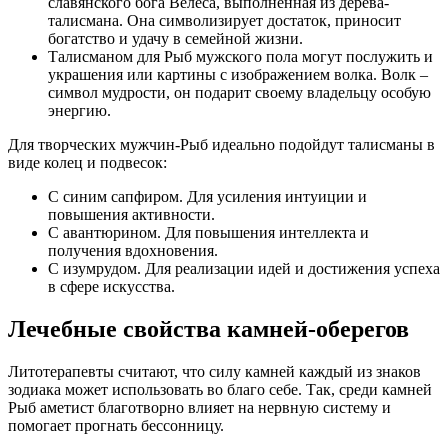
славянского бога Велеса, выполненная из дерева-
талисмана. Она символизирует достаток, приносит
богатство и удачу в семейной жизни.
Талисманом для Рыб мужского пола могут послужить и
украшения или картины с изображением волка. Волк –
символ мудрости, он подарит своему владельцу особую
энергию.
Для творческих мужчин-Рыб идеально подойдут талисманы в
виде колец и подвесок:
С синим сапфиром. Для усиления интуиции и
повышения активности.
С авантюрином. Для повышения интеллекта и
получения вдохновения.
С изумрудом. Для реализации идей и достижения успеха
в сфере искусства.
Лечебные свойства камней-оберегов
Литотерапевты считают, что силу камней каждый из знаков
зодиака может использовать во благо себе. Так, среди камней
Рыб аметист благотворно влияет на нервную систему и
помогает прогнать бессонницу.