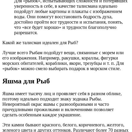
Для «рыбок», испытывающих сложности и потерявших
уверенность в себе, в качестве талисмана идеально
подойдут любые картины и плакаты с изображением
воды. Они помогут восстановить бодрость духа,
достойно пройти все трудности и испытания, понять,
что «все будет хорошо» и трудности благополучно
разрешатся.
Какой же талисман идеален для Рыб?
Лучше всего Рыбам подойдут вещи, связанные с морем или
его изображения. Например, ракушки, кораллы, фигурки
морских обитателей, кораблики, якори, трезубцы и т. п. Для
«рыбок» можно смело выбирать подарок в морском стиле.
Яшма для Рыб
Яшма имеет тысячу лиц и проявляет себя в разном облике,
поэтому идеально подходит знаку зодиака Рыбы.
Невероятный окрас яшмы с разнообразными и часто
причудливыми прожилками и включениями позволяет
сделать особенным каждое украшение.
Эти камни бывают красного, белого, коричневого, желтого,
зеленого цвета и других оттенков. Различают более 70 разных