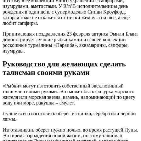
поэтому в ее коллекции много украшений с сапфирами,
изумрудами, аметистами. У R’n’B-исполнительницы день
рождения в один день с супермоделью Синди Кроуфорд,
которая тоже не откажется от нитки жемчуга на шее, а еще
любит сапфиры.
Принимающая поздравления 23 февраля актриса Эмили Блант
демонстрирует лучшие рыбьи камни из своей коллекции —
роскошные турмалины «Параиба», аквамарины, сапфиры,
изумруды.
Руководство для желающих сделать
талисман своими руками
«Рыбки» могут изготовить собственный эксклюзивный
талисман своими руками. Это может быть фигурка морского
жителя или морская звезда, камень, напоминающий по цвету
воду или море, ракушка – амулет.
Лучше всего изготовить оберег из цинка, серебра или черной
яшмы.
Изготавливать оберег нужно ночью, во время растущей Луны.
Это время зарождения новой жизни, поэтому талисман