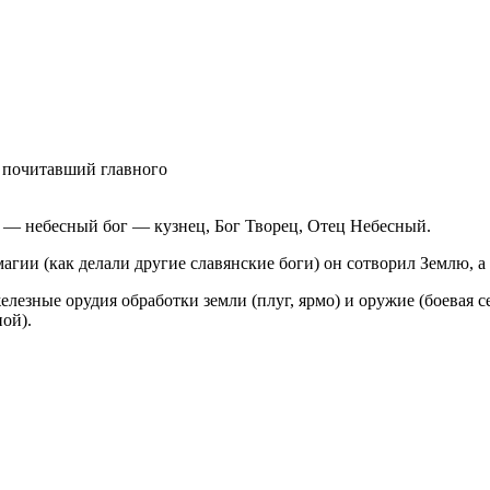
, почитавший главного
н — небесный бог — кузнец, Бог Творец, Отец Небесный.
агии (как делали другие славянские боги) он сотворил Землю, а
зные орудия обработки земли (плуг, ярмо) и оружие (боевая сек
ной).