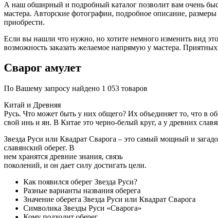
А наш обширный и подробный каталог позволит вам очень быст
мастера. Авторские фотографии, подробное описание, размеры
приобрести.
Если вы нашли что нужно, но хотите немного изменить вид этой
возможность заказать желаемое напрямую у мастера. Приятных
Сварог амулет
По Вашему запросу найдено 1 053 товаров
Китай и Древняя
Русь. Что может быть у них общего? Их объединяет то, что в об
свой инь и ян. В Китае это черно-белый круг, а у древних славя
Звезда Руси или Квадрат Сварога – это самый мощный и загад
славянский оберег. В
нем хранятся древние знания, связь
поколений, и он дает силу достигать цели.
Как появился оберег Звезда Руси?
Разные варианты названия оберега
Значение оберега Звезда Руси или Квадрат Сварога
Символика Звезды Руси «Сварога»
Кому подходит оберег