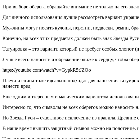
При выборе оберега обращайте внимание не только на его значен
Для личного использования лучше рассмотреть вариант украше
Мужчины могут носить кулоны, перстни, подвески, ремни, бра
Конечно, на всех этих предметах должен быть знак Звезды Рус
Татуировка – это вариант, который не требует особых хлопот (
Лучше всего наносить изображение ближе к сердцу, чтобы обер
https://youtube.com/watch?v=GypkR5tJZQo
Плечи и спина тоже идеально подходят для нанесения татуиро
нанести вред.
Еще одним интересным и магическим вариантом использования
Интересно то, что символы не всех оберегов можно наносить н
Но Звезда Руси – счастливое исключение из правила. Древние с
В наше время вышить защитный символ можно на полотенце, ш
Также красиво смотрятся и не теряют своего защитного потен