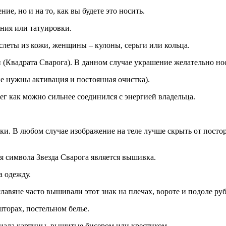
ие, но и на то, как вы будете это носить.
ния или татуировки.
слеты из кожи, женщины – кулоны, серьги или кольца.
и (Квадрата Сварога). В данном случае украшение желательно нос
не нужны активация и постоянная очистка).
ег как можно сильнее соединился с энергией владельца.
вки. В любом случае изображение на теле лучше скрыть от пост
 символа Звезда Сварога является вышивка.
а одежду.
лавяне часто вышивали этот знак на плечах, вороте и подоле руб
торах, постельном белье.
циала картины, вышитые бисером или крестиком.