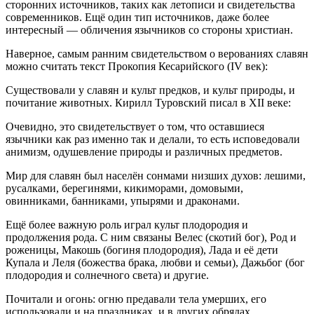
сторонних источников, таких как летописи и свидетельства
современников. Ещё один тип источников, даже более
интересный — обличения язычников со стороны христиан.
Наверное, самым ранним свидетельством о верованиях славян
можно считать текст Прокопия Кесарийского (IV век):
Существовали у славян и культ предков, и культ природы, и
почитание животных. Кирилл Туровский писал в XII веке:
Очевидно, это свидетельствует о том, что оставшиеся
язычники как раз именно так и делали, то есть исповедовали
анимизм, одушевление природы и различных предметов.
Мир для славян был населён сонмами низших духов: лешими,
русалками, берегинями, кикиморами, домовыми,
овинниками, банниками, упырями и драконами.
Ещё более важную роль играл культ плодородия и
продолжения рода. С ним связаны Велес (скотий бог), Род и
роженицы, Макошь (богиня плодородия), Лада и её дети
Купала и Леля (божества брака, любви и семьи), Дажьбог (бог
плодородия и солнечного света) и другие.
Почитали и огонь: огню предавали тела умерших, его
использовали и на праздниках, и в других обрядах.