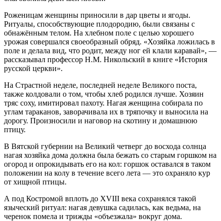
Роженицам женщины приносили в дар цветы и ягоды.
Ритуалы, способствующие плодородию, были связаны с
обнажённым телом. На хлебном поле с целью хорошего
урожая совершался своеобразный обряд. «Хозяйка ложилась в
поле и делала вид, что родит, между ног ей клали каравай», —
рассказывал профессор Н.М. Никольский в книге «История
русской церкви».
На Страстной неделе, последней неделе Великого поста,
также колдовали о том, чтобы хлеб родился лучше. Хозяин
тряс соху, имитировал пахоту. Нагая женщина собирала по
углам тараканов, заворачивала их в тряпочку и выносила на
дорогу. Произносили и наговор на скотину и домашнюю
птицу.
В Вятской губернии на Великий четверг до восхода солнца
нагая хозяйка дома должна была бежать со старым горшком на
огород и опрокидывать его на кол: горшок оставался в таком
положении на колу в течение всего лета — это охраняло кур
от хищной птицы.
А под Костромой вплоть до XVIII века сохранялся такой
языческий ритуал: нагая девушка садилась, как ведьма, на
черенок помела и трижды «объезжала» вокруг дома.