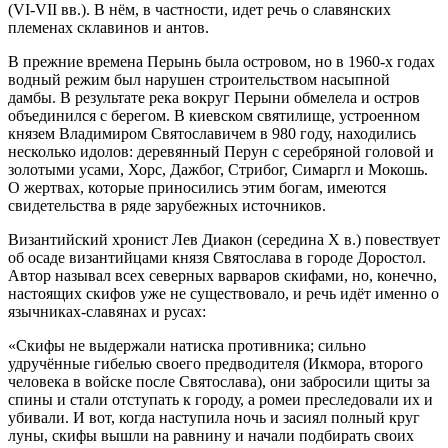
(VI-VII вв.). В нём, в частности, идет речь о славянских
племенах склавинов и антов.
В прежние времена Перынь была островом, но в 1960-х годах
водный режим был нарушен строительством насыпной
дамбы. В результате река вокруг Перыни обмелела и остров
объединился с берегом. В киевском святилище, устроенном
князем Владимиром Святославичем в 980 году, находились
несколько идолов: деревянный Перун с серебряной головой и
золотыми усами, Хорс, Дажбог, Стрибог, Симаргл и Мокошь.
О жертвах, которые приносились этим богам, имеются
свидетельства в ряде зарубежных источников.
Византийский хронист Лев Диакон (середина X в.) повествует
об осаде византийцами князя Святослава в городе Доростол.
Автор называл всех северных варваров скифами, но, конечно,
настоящих скифов уже не существовало, и речь идёт именно о
язычниках-славянах и русах:
«Скифы не выдержали натиска противника; сильно
удручённые гибелью своего предводителя (Икмора, второго
человека в войске после Святослава), они забросили щиты за
спины и стали отступать к городу, а ромеи преследовали их и
убивали. И вот, когда наступила ночь и засиял полный круг
луны, скифы вышли на равнину и начали подбирать своих