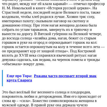
что родит, между ног ей клали каравай» — отмечал профессор
Н. М. Никольский в книге «История русской церкви». На
Страстной неделе, последней неделе Великого поста, также
колдовали, чтобы хлеб родился лучше. Хозяин тряс соху,
имитировал пахоту; сказывали наговор на скотину и
домашнюю птицу. При этом нагая женщина должна была
собрать по углам тараканов, завернуть их в тряпочку и
вынести на дорогу. В Вятской губернии на Великий четверг,
до восхода солнца «хозяйка дома, нагая, бежит со старым
горшком в руке на огород и опрокидывает горшок на кол:
горшок остается опрокинутым на колу в течение всего лета —
он предохраняет кур от хищной птицы». Под Костромой
вплоть до XVIII века сохранялся языческий ритуал: нагая
девушка садилась, как ведьма, на черенок помела и трижды
«объезжала» вокруг дома.
Еще про Тора:
Рожана часто посещает второй знак
круга Сварога
Это был весёлый бог весеннего солнца и плодородия,
покровитель любви и деторождения. Имя его происходит от
слова яр – «сила». Божество символизировала женщина в
мужской одежде. В правой руке она держала чучело