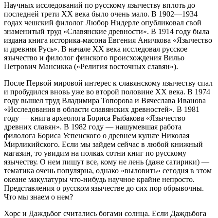
Научных исследований по русскому язычеству вплоть до
последней трети XX века было очень мало. В 1902—1934
годах чешский филолог Любор Нидерле опубликовал свой
знаменитый труд «Славянские древности». В 1914 году была
издана книга историка-масона Евгения Аничкова «Язычество
и древняя Русь». В начале XX века исследовал русское
язычество и филолог финского происхождения Вильо
Петрович Мансикка («Религия восточных славян»).
После Первой мировой интерес к славянскому язычеству спал
и пробудился вновь уже во второй половине XX века. В 1974
году вышел труд Владимира Топорова и Вячеслава Иванова
«Исследования в области славянских древностей». В 1981
году — книга археолога Бориса Рыбакова «Язычество
древних славян». В 1982 году — нашумевшая работа
филолога Бориса Успенского о древнем культе Николая
Мирликийского. Если мы зайдем сейчас в любой книжный
магазин, то увидим на полках сотни книг по русскому
язычеству. О нем пишут все, кому не лень (даже сатирики) —
тематика очень популярна, однако «выловить» сегодня в этом
океане макулатуры что-нибудь научное крайне непросто.
Представления о русском язычестве до сих пор обрывочны.
Что мы знаем о нем?
Хорс и Даждьбог считались богами солнца. Если Даждьбога