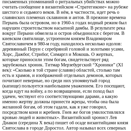
письменных упоминаний о ритуальных убийствах можно
считать сообщение в византийском «Стратегиконе» на рубеже
шестого и седьмого веков. В нём, в частности, идет речь о
славянских племенах склавинов и антов. В прежние времена
Перынь была островом, но в 1960-х годах водный режим был
нарушен строительством насыпной дамбы. В результате река
вокруг Перыни обмелела и остров объединился с берегом. В
киевском святилище, устроенном князем Владимиром
Святославичем в 980-м году, находилось несколько идолов:
деревянный Перун с серебряной головой и золотыми усами,
Хорс, Дажбог, Стрибог, Симаргл и Мокошь. О жертвах,
которые приносили этим богам, свидетельствует ряд
зарубежных хроник. Титмар Мерзебургский “Хроники” (XI
век): «Сколько в той стране (славян) областей, столько там
есть и храмов, и изображений отдельных демонов, которых
почитают неверные, но среди них упомянутый город
(капище) пользуется наибольшим уважением. Его посещают,
когда идут на войну, а по возвращении, если поход был
удачен, чествуют его соответствующими дарами, а какую
именно жертву должны принести жрецы, чтобы она была
желанной богам, об этом гадали, как я уже говорил,
посредством коня и жребиев. Гнев же богов умилостивлялся
кровью людей и животных». Византийский хронист Лев
Диакон (середина X века) пишет об осаде византийцами князя
Святослава в городе Доростол. Автор называл всех северных