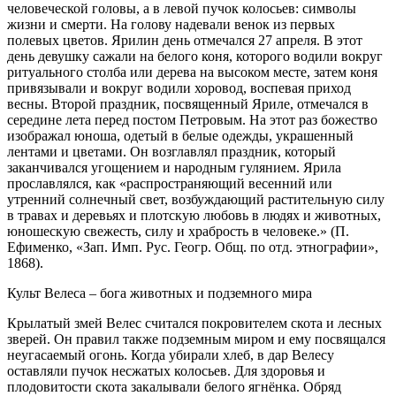
человеческой головы, а в левой пучок колосьев: символы
жизни и смерти. На голову надевали венок из первых
полевых цветов. Ярилин день отмечался 27 апреля. В этот
день девушку сажали на белого коня, которого водили вокруг
ритуального столба или дерева на высоком месте, затем коня
привязывали и вокруг водили хоровод, воспевая приход
весны. Второй праздник, посвященный Яриле, отмечался в
середине лета перед постом Петровым. На этот раз божество
изображал юноша, одетый в белые одежды, украшенный
лентами и цветами. Он возглавлял праздник, который
заканчивался угощением и народным гулянием. Ярила
прославлялся, как «распространяющий весенний или
утренний солнечный свет, возбуждающий растительную силу
в травах и деревьях и плотскую любовь в людях и животных,
юношескую свежесть, силу и храбрость в человеке.» (П.
Ефименко, «Зап. Имп. Рус. Геогр. Общ. по отд. этнографии»,
1868).
Культ Велеса – бога животных и подземного мира
Крылатый змей Велес считался покровителем скота и лесных
зверей. Он правил также подземным миром и ему посвящался
неугасаемый огонь. Когда убирали хлеб, в дар Велесу
оставляли пучок несжатых колосьев. Для здоровья и
плодовитости скота закалывали белого ягнёнка. Обряд