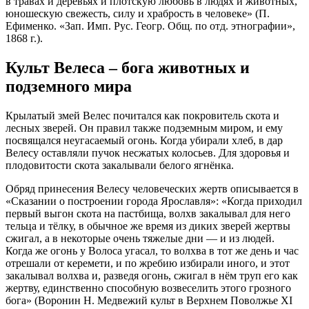
в травах и деревьях и плотскую любовь в людях и животных,
юношескую свежесть, силу и храбрость в человеке» (П.
Ефименко. «Зап. Имп. Рус. Геогр. Общ. по отд. этнографии»,
1868 г.).
Культ Велеса – бога животных и
подземного мира
Крылатый змей Велес почитался как покровитель скота и
лесных зверей. Он правил также подземным миром, и ему
посвящался неугасаемый огонь. Когда убирали хлеб, в дар
Велесу оставляли пучок несжатых колосьев. Для здоровья и
плодовитости скота закалывали белого ягнёнка.
Обряд принесения Велесу человеческих жертв описывается в
«Сказании о построении города Ярославля»: «Когда приходил
первый выгон скота на пастбища, волхв закалывал для него
тельца и тёлку, в обычное же время из диких зверей жертвы
сжигал, а в некоторые очень тяжелые дни — и из людей.
Когда же огонь у Волоса угасал, то волхва в тот же день и час
отрешали от керемети, и по жребию избирали иного, и этот
закалывал волхва и, разведя огонь, сжигал в нём труп его как
жертву, единственно способную возвеселить этого грозного
бога» (Воронин Н. Медвежий культ в Верхнем Поволжье XI