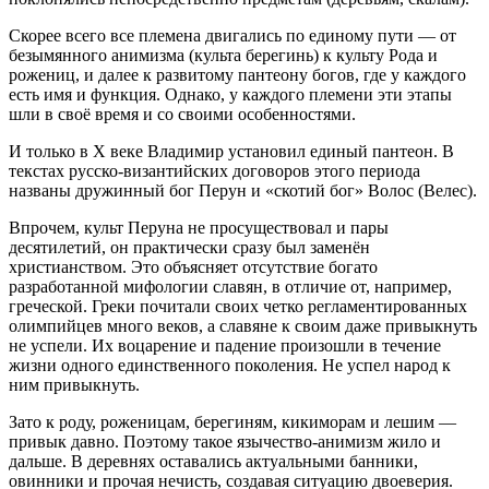
Скорее всего все племена двигались по единому пути — от
безымянного анимизма (культа берегинь) к культу Рода и
рожениц, и далее к развитому пантеону богов, где у каждого
есть имя и функция. Однако, у каждого племени эти этапы
шли в своё время и со своими особенностями.
И только в Х веке Владимир установил единый пантеон. В
текстах русско-византийских договоров этого периода
названы дружинный бог Перун и «скотий бог» Волос (Велес).
Впрочем, культ Перуна не просуществовал и пары
десятилетий, он практически сразу был заменён
христианством. Это объясняет отсутствие богато
разработанной мифологии славян, в отличие от, например,
греческой. Греки почитали своих четко регламентированных
олимпийцев много веков, а славяне к своим даже привыкнуть
не успели. Их воцарение и падение произошли в течение
жизни одного единственного поколения. Не успел народ к
ним привыкнуть.
Зато к роду, роженицам, берегиням, кикиморам и лешим —
привык давно. Поэтому такое язычество-анимизм жило и
дальше. В деревнях оставались актуальными банники,
овинники и прочая нечисть, создавая ситуацию двоеверия.