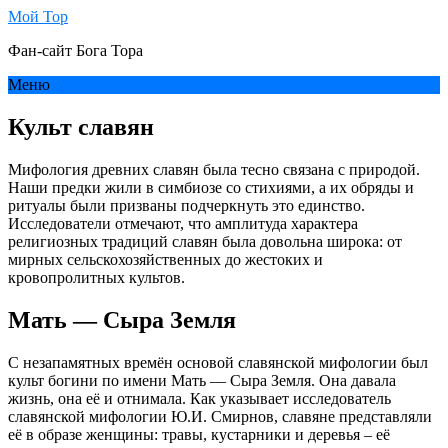
Мой Тор
Фан-сайт Бога Тора
Меню
Культ славян
Мифология древних славян была тесно связана с природой.
Наши предки жили в симбиозе со стихиями, а их обряды и
ритуалы были призваны подчеркнуть это единство.
Исследователи отмечают, что амплитуда характера
религиозных традиций славян была довольна широка: от
мирных сельскохозяйственных до жестоких и
кровопролитных культов.
Мать — Сыра Земля
С незапамятных времён основой славянской мифологии был
культ богини по имени Мать — Сыра Земля. Она давала
жизнь, она её и отнимала. Как указывает исследователь
славянской мифологии Ю.И. Смирнов, славяне представляли
её в образе женщины: травы, кустарники и деревья – её