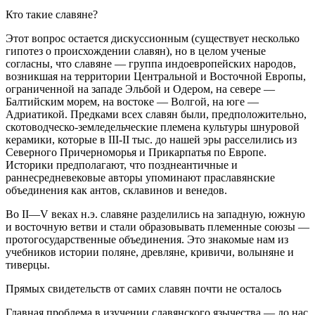
Кто такие славяне?
Этот вопрос остается дискуссионным (существует несколько
гипотез о происхождении славян), но в целом ученые
согласны, что славяне — группа индоевропейских народов,
возникшая на территории Центральной и Восточной Европы,
ограниченной на западе Эльбой и Одером, на севере —
Балтийским морем, на востоке — Волгой, на юге —
Адриатикой. Предками всех славян были, предположительно,
скотоводческо-земледельческие племена культуры шнуровой
керамики, которые в III-II тыс. до нашей эры расселились из
Северного Причерноморья и Прикарпатья по Европе.
Историки предполагают, что позднеантичные и
раннесредневековые авторы упоминают праславянские
объединения как антов, склавинов и венедов.
Во II—V веках н.э. славяне разделились на западную, южную
и восточную ветви и стали образовывать племенные союзы —
протогосударственные объединения. Это знакомые нам из
учебников истории поляне, древляне, кривичи, волыняне и
тиверцы.
Прямых свидетельств от самих славян почти не осталось
Главная проблема в изучении славянского язычества — до нас