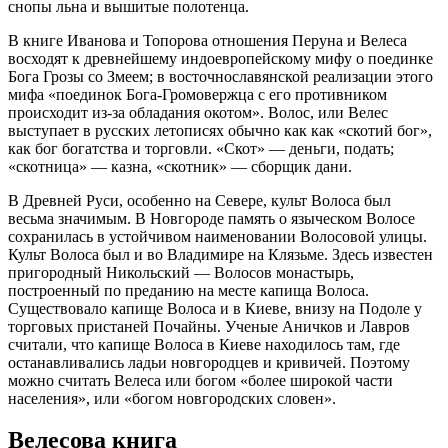
снопы льна и вышитые полотенца.
В книге Иванова и Топорова отношения Перуна и Велеса
восходят к древнейшему индоевропейскому мифу о поединке
Бога Грозы со Змеем; в восточнославянской реализации этого
мифа «поединок Бога-Громовержца с его противником
происходит из-за обладания окотом». Волос, или Велес
выступает в русских летописях обычно как как «скотий бог»,
как бог богатства и торговли. «Скот» — деньги, подать;
«скотница» — казна, «скотник» — сборщик дани.
В Древней Руси, особенно на Севере, культ Волоса был
весьма значимым. В Новгороде память о языческом Волосе
сохранилась в устойчивом наименовании Волосовой улицы.
Культ Волоса был и во Владимире на Клязьме. Здесь известен
пригородный Никольский — Волосов монастырь,
построенный по преданию на месте капища Волоса.
Существовало капище Волоса и в Киеве, внизу на Подоле y
торговых пристаней Почайны. Ученые Аничков и Лавров
считали, что капище Волоса в Киеве находилось там, где
останавливались ладьи новгородцев и кривичей. Поэтому
можно считать Велеса или богом «более широкой части
населения», или «богом новгородских словен».
Велесова книга