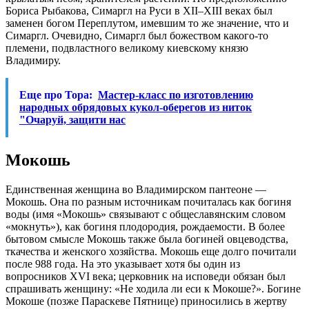
Бориса Рыбакова, Симаргл на Руси в XII–XIII веках был
заменен богом Переплутом, имевшим то же значение, что и
Симаргл. Очевидно, Симаргл был божеством какого-то
племени, подвластного великому киевскому князю
Владимиру.
Еще про Тора:
Мастер-класс по изготовлению
народных обрядовых кукол-оберегов из ниток
"Очаруй, защити нас
Мокошь
Единственная женщина во Владимирском пантеоне —
Мокошь. Она по разным источникам почиталась как богиня
воды (имя «Мокошь» связывают с общеславянским словом
«мокнуть»), как богиня плодородия, рождаемости. В более
бытовом смысле Мокошь также была богиней овцеводства,
ткачества и женского хозяйства. Мокошь еще долго почитали
после 988 года. На это указывает хотя бы один из
вопросников XVI века; церковник на исповеди обязан был
спрашивать женщину: «Не ходила ли еси к Мокоше?». Богине
Мокоше (позже Параскеве Пятнице) приносились в жертву