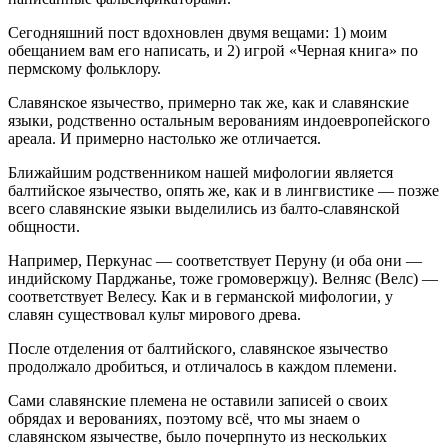
Сегодняшний пост вдохновлен двумя вещами: 1) моим
обещанием вам его написать, и 2) игрой «Черная книга» по
пермскому фольклору.
Славянское язычество, примерно так же, как и славянские
языки, родственно остальным верованиям индоевропейского
ареала. И примерно настолько же отличается.
Ближайшим родственником нашей мифологии является
балтийское язычество, опять же, как и в лингвистике — позже
всего славянские языки выделились из балто-славянской
общности.
Например, Перкунас — соответствует Перуну (и оба они —
индийскому Парджанье, тоже громовержцу). Велняс (Велс) —
соответствует Велесу. Как и в германской мифологии, у
славян существовал культ мирового древа.
После отделения от балтийского, славянское язычество
продолжало дробиться, и отличалось в каждом племени.
Сами славянские племена не оставили записей о своих
обрядах и верованиях, поэтому всё, что мы знаем о
славянском язычестве, было почерпнуто из нескольких