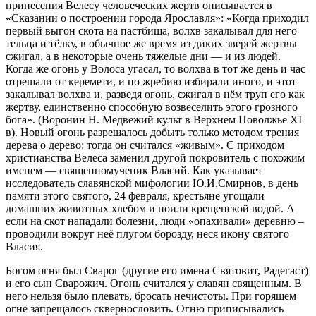
принесения Велесу человеческих жертв описывается в
«Сказании о построении города Ярославля»: «Когда приходил
первый выгон скота на пастбища, волхв закалывал для него
тельца и тёлку, в обычное же время из диких зверей жертвы
сжигал, а в некоторые очень тяжелые дни — и из людей.
Когда же огонь у Волоса угасал, то волхва в тот же день и час
отрешали от керемети, и по жребию избирали иного, и этот
закалывал волхва и, разведя огонь, сжигал в нём труп его как
жертву, единственно способную возвеселить этого грозного
бога». (Воронин Н. Медвежий культ в Верхнем Поволжье XI
в). Новый огонь разрешалось добыть только методом трения
дерева о дерево: тогда он считался «живым». С приходом
христианства Велеса заменил другой покровитель с похожим
именем — священномученик Власий. Как указывает
исследователь славянской мифологии Ю.И.Смирнов, в день
памяти этого святого, 24 февраля, крестьяне угощали
домашних животных хлебом и поили крещенской водой. А
если на скот нападали болезни, люди «опахивали» деревню –
проводили вокруг неё плугом борозду, неся икону святого
Власия.
Богом огня был Сварог (другие его имена Святовит, Радегаст)
и его сын Сварожич. Огонь считался у славян священным. В
него нельзя было плевать, бросать нечистоты. При горящем
огне запрещалось сквернословить. Огню приписывались