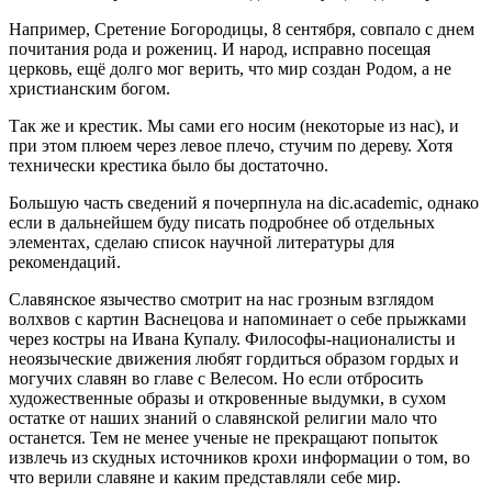
Например, Сретение Богородицы, 8 сентября, совпало с днем
почитания рода и рожениц. И народ, исправно посещая
церковь, ещё долго мог верить, что мир создан Родом, а не
христианским богом.
Так же и крестик. Мы сами его носим (некоторые из нас), и
при этом плюем через левое плечо, стучим по дереву. Хотя
технически крестика было бы достаточно.
Большую часть сведений я почерпнула на dic.academic, однако
если в дальнейшем буду писать подробнее об отдельных
элементах, сделаю список научной литературы для
рекомендаций.
Славянское язычество смотрит на нас грозным взглядом
волхвов с картин Васнецова и напоминает о себе прыжками
через костры на Ивана Купалу. Философы-националисты и
неоязыческие движения любят гордиться образом гордых и
могучих славян во главе с Велесом. Но если отбросить
художественные образы и откровенные выдумки, в сухом
остатке от наших знаний о славянской религии мало что
останется. Тем не менее ученые не прекращают попыток
извлечь из скудных источников крохи информации о том, во
что верили славяне и каким представляли себе мир.