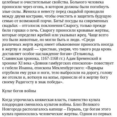
целебные и очистительные свойства. Больного человека
проносили через огонь, в котором должны были погибнуть
злые силы. Жениха и невесту перед свадьбой проводили
между двумя кострами, чтобы очистить и защитить будущую
семью от возможной порчи. Битьё посуды на современных
свадьбах – отголосок поклонения Сварогу, только прежде
били горшки о печь. Сварогу приносили кровавые жертвы,
которые определял жребий или указывал жрец. Чаще всего
это были животные, но могли быть и люди. «Среди
различных жертв жрец имеет обыкновение приносить иногда
в жертву и людей — христиан, уверяя, что такого рода кровь
доставляет особое наслаждение богам» (Гельмольд.
Славянская хроника, 1167-1168 гг.) Адам Бременский в
хронике XI века «Деяния гамбургских епископов» повествует
о гибели Иоанна, епископа Мекленбургского: «Варвары
отрубили ему руки и ноги, тело выбросили на дорогу, голову
же отсекли и, воткнув на копье, принесли её в жертву богу
своему Радигосту в знак победы».
Культ богов войны
Когда упрочилась княжеская власть, главенство культа
плодородия сменилось культом войны. Близ Великого
Новгорода располагалось капище – Перынь, где богам этого
культа приносились человеческие жертвы. Одним из первых