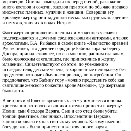
мертвецов. Они нагромоздили их перед стеной, разложили
много костров и сожгли, заколов при этом по обычаю предков
множество пленных, мужчин и женщин. Совершив эту
кровавую жертву, они задушили несколько грудных младенцев
и петухов, топя их в водах Истра».
Факт жертвоприношения пленных и младенцев у славян
подтверждается и другими средневековыми авторами, а также
археологами. Б.А. Рыбаков в своей книге «Язычество древней
Руси» пишет, что древнее городище Бабина гора на берегу
Днепра, принадлежавшее, по его мнению, ранним славянам,
было языческим святилищем, где приносились в жертву
младенцы. Свидетельствуют об этом, по убеждению
исследователя, детские черепа, захороненные неподалеку без
предметов, которые обычно сопровождали погребения. Он
предполагает, что Бабину гору «можно представить себе как
святилище женского божества вроде Макоши», где жертвами
были дети.
В летописи «Повесть временных лет» упоминается юноша-
христианин, которого язычники хотели принести в жертву:
Иоанн, сын Феодора Варяга. Сын и его отец были убиты
толпой фанатиков-язычников. Впоследствии Церковь
канонизировала их как святых мучеников. Какому именно
богу должны были принести в жертву юного варяга,