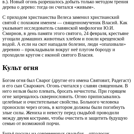
в.). Новый огонь разрешалось добыть только методом трения
дерева о дерево: тогда он считался «живым».
С приходом христианства Велеса заменил христианский
святой с похожим именем — священномученик Власий. Как
указывает исследователь славянской мифологии Ю.И.
Смирнов, в день памяти этого святого, 24 февраля, крестьяне
угощали домашних животных хлебом и поили крещенской
водой. А если на скот нападали болезни, люди «опахивали»
деревню – прокладывали вокруг неё плугом борозду и
проходили кругом с иконой святого Власия.
Культ огня
Богом огня был Сварог (другие его имена Святовит, Радегаст)
и его сын Сварожич. Огонь считался у славян священным. В
него нельзя было плевать, бросать нечистоты. При горящем
огне запрещалось сквернословить. Огню приписывались
целебные и очистительные свойства. Больного человека
проносили через огонь, в котором должны были погибнуть
злые силы. Жениха и невесту перед свадьбой проводили
между двумя кострами, чтобы очистить и защитить будущую
семью от возможной порчи.
Битьё посуды на современных свадьбах – отголосок