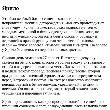
Ярило
Это был весёлый бог весеннего солнца и плодородия,
покровитель любви и деторождения. Имя его происходит от
слова «яр» – «сила». Божество представлялось не только
молодым мужчиной в белых одеждах и на белом коне, но
иногда и женщиной, одетой в белые брюки и рубашку и
держащей в правой руке чучело человеческой головы, а в
левой — пучок колосьев: символы жизни и смерти. На голове
у Ярило был венок из первых полевых цветов.
Ярилин день отмечался 27 апреля. В этот день девушку
сажали на белого коня, которого водили вокруг ритуального
столба или дерева на высоком месте. Затем коня привязывали
и водили вокруг хоровод, воспевая приход весны. Второй
праздник, посвященный Яриле, отмечался в середине лета
перед Петровским постом. На этот раз божество изображал
юноша, одетый в белые одежды, украшенный лентами и
цветами. Он возглавлял праздник, который заканчивался
угощением и народным гулянием.
Ярила прославлялся, как «распространяющий весенний или
утренний солнечный свет, возбуждающий растительную силу