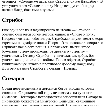
летопись: «Солнце же царь, сын Сварога, он же Даждьбог». В
уже упомнятом «Слове о полку Игореве» русский народ
назван Даждьбожьими внуками.
Стрибог
Ещё один бог из Владимирского пантеона — Стрибог. Он
обычно считается богом ветров, однако в «Слове о полку
Игореве» читаем: «Вот ветры, Стрибожьи внуки, веют с моря
стрелами на храбрые полки Игоря». Это позволяет говорить о
Стрибоге как о боге войны. Первая часть имени этого
божества «стри» происходит от древнего «стрити» –
уничтожать. Отсюда Стрибог – уничтожитель добра, бог
уничтожающий, или бог войны. Таким образом, Стрибог –
уничтожающее начало в противовес доброму Даждьбогу.
Другое название Стрибога у славян – Позвизд.
Симаргл
Среди перечисленных в летописи богов, идолы которых
стояли на Старокиевской горе, не совсем ясна сущность
Симаргла. Некоторые исследователи сопоставляют Симаргла
с иранским божеством Симургом (Сенмурв), священным
крылатым псом, хранителем растений. По предположению