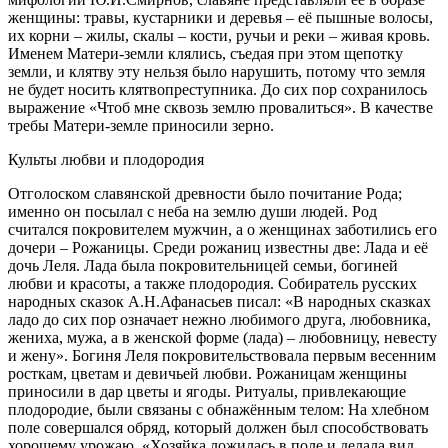
женщины: травы, кустарники и деревья – её пышные волосы,
их корни – жилы, скалы – кости, ручьи и реки – живая кровь.
Именем Матери-земли клялись, съедая при этом щепотку
земли, и клятву эту нельзя было нарушить, потому что земля
не будет носить клятвопреступника. До сих пор сохранилось
выражение «Чтоб мне сквозь землю провалиться». В качестве
требы Матери-земле приносили зерно.
Культы любви и плодородия
Отголоском славянской древности было почитание Рода;
именно он посылал с неба на землю души людей. Род
считался покровителем мужчин, а о женщинах заботились его
дочери – Рожаницы. Среди рожаниц известны две: Лада и её
дочь Леля. Лада была покровительницей семьи, богиней
любви и красоты, а также плодородия. Собиратель русских
народных сказок А.Н.Афанасьев писал: «В народных сказках
ладо до сих пор означает нежно любимого друга, любовника,
жениха, мужа, а в женской форме (лада) – любовницу, невесту
и жену». Богиня Леля покровительствовала первым весенним
росткам, цветам и девичьей любви. Рожаницам женщины
приносили в дар цветы и ягоды. Ритуалы, привлекающие
плодородие, были связаны с обнажённым телом: На хлебном
поле совершался обряд, который должен был способствовать
хорошему урожаю. «Хозяйка ложилась в поле и делала вид,