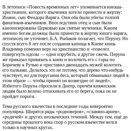
В летописи «Повесть временных лет» упоминается юноша-
христианин, которого язычники хотели принести в жертву:
Иоанн, сын Феодора Варяга. Они оба были убиты толпой
фанатиков-язычников. Впоследствии отец и сын были
канонизированы Церковью как святые мученики. Каким
именно богам должны были принести в жертву юного варяга,
летописец не уточняет. Б.А. Рыбаков полагает, что Перуну. Но
спустя всего 8 лет после создания капища в Киеве князь
Владимир поменял веру на христианство и «повелел
повергнуть идолы — одни изрубить, а другие сжечь. Перуна
же приказал привязать к коню и волочить его с горы по
Боричеву к Ручью и приставил двенадцать мужей колотить
его палками. Делалось это не потому, что дерево что-нибудь
чувствует, но для поругания беса, который обманывал людей в
этом образе — чтобы принял он возмездие от людей».
Избитого Перуна сбросили в Днепр, причём княжеским
людям было велено отпихивать его от берега, пока он не
пройдет пороги.
Тема русского язычества в последние годы невероятно
популярна. Ширятся ряды «родноверов», «славяно-ариев»,
«родичей» и других неозыческих течений. Между тем, ещё до
середины прошлого века спор о русском язычестве велся
только в научных кругах.