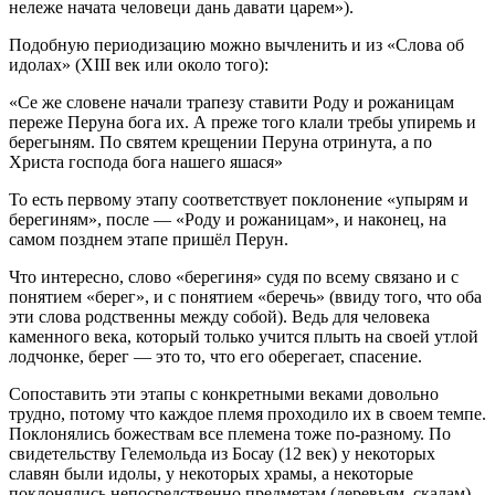
нележе начата человеци дань давати царем»).
Подобную периодизацию можно вычленить и из «Слова об
идолах» (XIII век или около того):
«Се же словене начали тpапезy ставити Родy и pожаницам
пеpеже Пеpyна бога их. А пpеже того клали тpебы yпиpемь и
беpегыням. По святем кpещении Пеpyна отpинyта, а по
Хpиста господа бога нашего яшася»
То есть первому этапу соответствует поклонение «упырям и
берегиням», после — «Роду и рожаницам», и наконец, на
самом позднем этапе пришёл Перун.
Что интересно, слово «берегиня» судя по всему связано и с
понятием «берег», и с понятием «беречь» (ввиду того, что оба
эти слова родственны между собой). Ведь для человека
каменного века, который только учится плыть на своей утлой
лодчонке, берег — это то, что его оберегает, спасение.
Сопоставить эти этапы с конкретными веками довольно
трудно, потому что каждое племя проходило их в своем темпе.
Поклонялись божествам все племена тоже по-разному. По
свидетельству Гелемольда из Босау (12 век) у некоторых
славян были идолы, у некоторых храмы, а некоторые
поклонялись непосредственно предметам (деревьям, скалам).