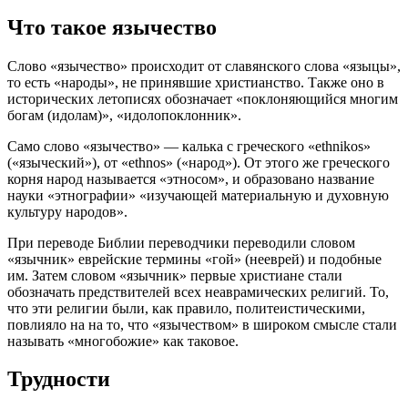
Что такое язычество
Слово «язычество» происходит от славянского слова «языцы»,
то есть «народы», не принявшие христианство. Также оно в
исторических летописях обозначает «поклоняющийся многим
богам (идолам)», «идолопоклонник».
Само слово «язычество» — калька с греческого «ethnikos»
(«языческий»), от «ethnos» («народ»). От этого же греческого
корня народ называется «этносом», и образовано название
науки «этнографии» «изучающей материальную и духовную
культуру народов».
При переводе Библии переводчики переводили словом
«язычник» еврейские термины «гой» (нееврей) и подобные
им. Затем словом «язычник» первые христиане стали
обозначать предствителей всех неаврамических религий. То,
что эти религии были, как правило, политеистическими,
повлияло на на то, что «язычеством» в широком смысле стали
называть «многобожие» как таковое.
Трудности