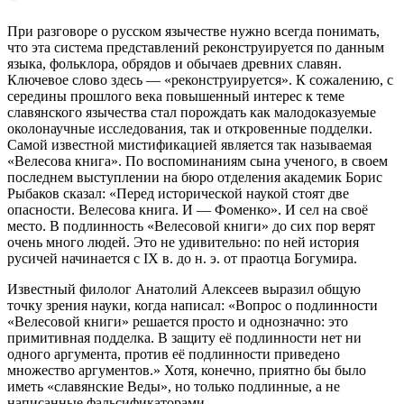
При разговоре о русском язычестве нужно всегда понимать,
что эта система представлений реконструируется по данным
языка, фольклора, обрядов и обычаев древних славян.
Ключевое слово здесь — «реконструируется». К сожалению, с
середины прошлого века повышенный интерес к теме
славянского язычества стал порождать как малодоказуемые
околонаучные исследования, так и откровенные подделки.
Самой известной мистификацией является так называемая
«Велесова книга». По воспоминаниям сына ученого, в своем
последнем выступлении на бюро отделения академик Борис
Рыбаков сказал: «Перед исторической наукой стоят две
опасности. Велесова книга. И — Фоменко». И сел на своё
место. В подлинность «Велесовой книги» до сих пор верят
очень много людей. Это не удивительно: по ней история
русичей начинается с IX в. до н. э. от праотца Богумира.
Известный филолог Анатолий Алексеев выразил общую
точку зрения науки, когда написал: «Вопрос о подлинности
«Велесовой книги» решается просто и однозначно: это
примитивная подделка. В защиту её подлинности нет ни
одного аргумента, против её подлинности приведено
множество аргументов.» Хотя, конечно, приятно бы было
иметь «славянские Веды», но только подлинные, а не
написанные фальсификаторами.