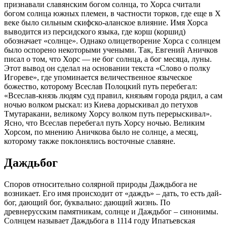
признавали славянским богом солнца, то Хорса считали
богом солнца южных племен, в частности торков, где еще в X
веке было сильным скифско-аланское влияние. Имя Хорса
выводится из персидского языка, где корш (коршид)
обозначает «солнце». Однако олицетворение Хорса с солнцем
было оспорено некоторыми учеными. Так, Евгений Аничков
писал о том, что Хорс — не бог солнца, а бог месяца, луны.
Этот вывод он сделал на основании текста «Слово о полку
Игореве», где упоминается величественное языческое
божество, которому Всеслав Полоцкий путь перебегал:
«Всеслав-князь людям суд правил, князьям города рядил, а сам
ночью волком рыскал: из Киева дорыскивал до петухов
Тмутаракани, великому Хорсу волком путь перерыскивал».
Ясно, что Всеслав перебегал путь Хорсу ночью. Великим
Хорсом, по мнению Аничкова было не солнце, а месяц,
которому также поклонялись восточные славяне.
Даждьбог
Споров относительно солярной природы Даждьбога не
возникает. Его имя происходит от «даждъ» – дать, то есть дай-
бог, дающий бог, буквально: дающий жизнь. По
древнерусским памятникам, солнце и Даждьбог – синонимы.
Солнцем называет Даждьбога в 1114 году Ипатьевская