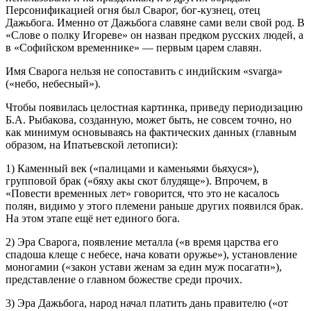
Персонификацией огня был Сварог, бог-кузнец, отец
Дажьбога. Именно от Дажьбога славяне сами вели свой род. В
«Слове о полку Игореве» он назван предком русских людей, а
в «Софийском временнике» — первым царем славян.
Имя Сварога нельзя не сопоставить с индийским «svarga»
(«небо, небесный»).
Чтобы появилась целостная картинка, приведу периодизацию
Б.А. Рыбакова, созданную, может быть, не совсем точно, но
как минимум основываясь на фактических данных (главным
образом, на Ипатьевской летописи):
1) Каменный век («палицами и каменьями бьяхуся»),
групповой брак («бяху акы скот блудяще»). Впрочем, в
«Повести временных лет» говорится, что это не касалось
полян, видимо у этого племени раньше других появился брак.
На этом этапе ещё нет единого бога.
2) Эра Сварога, появление металла («в время царства его
спадоша клеще с небесе, нача ковати оружье»), установление
моногамии («закон устави женам за един муж посагати»),
представление о главном божестве среди прочих.
3) Эра Дажьбога, народ начал платить дань правителю («от