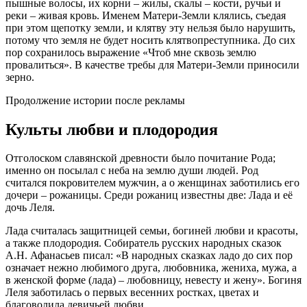
пышные волосы, их корни – жилы, скалы – кости, ручьи и
реки – живая кровь. Именем Матери-Земли клялись, съедая
при этом щепотку земли, и клятву эту нельзя было нарушить,
потому что земля не будет носить клятвопреступника. До сих
пор сохранилось выражение «Чтоб мне сквозь землю
провалиться». В качестве требы для Матери-Земли приносили
зерно.
Продолжение истории после рекламы
Культы любви и плодородия
Отголоском славянской древности было почитание Рода;
именно он посылал с неба на землю души людей. Род
считался покровителем мужчин, а о женщинах заботились его
дочери – рожаницы. Среди рожаниц известны две: Лада и её
дочь Леля.
Лада считалась защитницей семьи, богиней любви и красоты,
а также плодородия. Собиратель русских народных сказок
А.Н. Афанасьев писал: «В народных сказках ладо до сих пор
означает нежно любимого друга, любовника, жениха, мужа, а
в женской форме (лада) – любовницу, невесту и жену». Богиня
Леля заботилась о первых весенних ростках, цветах и
благоволила девичьей любви.