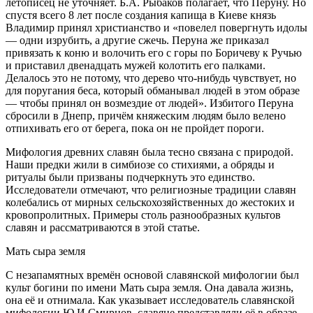
летописец не уточняет. Б.А. Рыбаков полагает, что Перуну. Но
спустя всего 8 лет после создания капища в Киеве князь
Владимир принял христианство и «повелел повергнуть идолы
— одни изрубить, а другие сжечь. Перуна же приказал
привязать к коню и волочить его с горы по Боричеву к Ручью
и приставил двенадцать мужей колотить его палками.
Делалось это не потому, что дерево что-нибудь чувствует, но
для поругания беса, который обманывал людей в этом образе
— чтобы принял он возмездие от людей». Избитого Перуна
сбросили в Днепр, причём княжеским людям было велено
отпихивать его от берега, пока он не пройдет пороги.
Мифология древних славян была тесно связана с природой.
Наши предки жили в симбиозе со стихиями, а обряды и
ритуалы были призваны подчеркнуть это единство.
Исследователи отмечают, что религиозные традиции славян
колебались от мирных сельскохозяйственных до жестоких и
кровопролитных. Примеры столь разнообразных культов
славян и рассматриваются в этой статье.
Мать сыра земля
С незапамятных времён основой славянской мифологии был
культ богини по имени Мать сыра земля. Она давала жизнь,
она её и отнимала. Как указывает исследователь славянской
мифологии Ю.И.Смирнов, славяне представляли её в образе