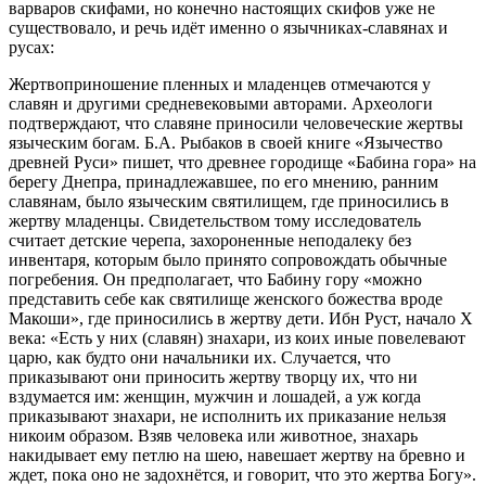
варваров скифами, но конечно настоящих скифов уже не
существовало, и речь идёт именно о язычниках-славянах и
русах:
Жертвоприношение пленных и младенцев отмечаются у
славян и другими средневековыми авторами. Археологи
подтверждают, что славяне приносили человеческие жертвы
языческим богам. Б.А. Рыбаков в своей книге «Язычество
древней Руси» пишет, что древнее городище «Бабина гора» на
берегу Днепра, принадлежавшее, по его мнению, ранним
славянам, было языческим святилищем, где приносились в
жертву младенцы. Свидетельством тому исследователь
считает детские черепа, захороненные неподалеку без
инвентаря, которым было принято сопровождать обычные
погребения. Он предполагает, что Бабину гору «можно
представить себе как святилище женского божества вроде
Макоши», где приносились в жертву дети. Ибн Руст, начало X
века: «Есть у них (славян) знахари, из коих иные повелевают
царю, как будто они начальники их. Случается, что
приказывают они приносить жертву творцу их, что ни
вздумается им: женщин, мужчин и лошадей, а уж когда
приказывают знахари, не исполнить их приказание нельзя
никоим образом. Взяв человека или животное, знахарь
накидывает ему петлю на шею, навешает жертву на бревно и
ждет, пока оно не задохнётся, и говорит, что это жертва Богу».