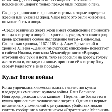
поклонения Сварогу, только прежде били горшки о печь.
Сварогу приносили и кровавые жертвы, которые определял
жребий или указывал жрец. Чаще всего это были животные,
но могли быть и люди.
«Среди различных жертв жрец имеет обыкновение приносить
иногда в жертву и людей — христиан, уверяя, что такого рода
кровь доставляет особое наслаждение богам» (Гельмольд.
Славянская хроника, 1167-1168 гг.). Адам Бременский в
хронике XI века «Деяния гамбургских епископов» повествует
о гибели Иоанна, епископа Мекленбургского: «Варвары
отрубили ему руки и ноги, тело выбросили на дорогу, голову
же отсекли и, воткнув на копье, принесли её в жертву богу
своему Радегасту в знак победы».
Культ богов войны
Когда упрочилась княжеская власть, главенство культа
плодородия сменилось культом войны. Близ Великого
Новгорода располагалось капище – Перынь, где богам этого
культа приносились человеческие жертвы. Одним из первых
письменных упоминаний о ритуальных убийствах можно
считать сообщение в византийском «Стратегиконе Маврикия»