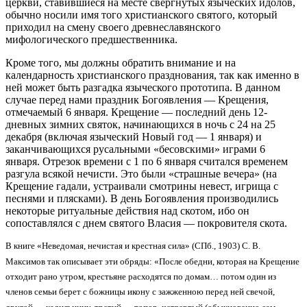
церкви, ставившиеся на месте свергнутых языческих идолов,
обычно носили имя того христианского святого, который
приходил на смену своего древнеславянского
мифологического предшественника.
Кроме того, мы должны обратить внимание и на
календарность христианского празднования, так как именно в
ней может быть разгадка языческого прототипа. В данном
случае перед нами праздник Богоявления — Крещения,
отмечаемый 6 января. Крещение — последний день 12-
дневных зимних святок, начинающихся в ночь с 24 на 25
декабря (включая языческий Новый год — 1 января) и
заканчивающихся русальными «бесовскими» играми 6
января. Отрезок времени с 1 по 6 января считался временем
разгула всякой нечисти. Это были «страшные вечера» (на
Крещение гадали, устраивали смотрины невест, игрища с
песнями и плясками). В день Богоявления производились
некоторые ритуальные действия над скотом, ибо он
сопоставлялся с днем святого Власия — покровителя скота.
В книге «Неведомая, нечистая и крестная сила» (СПб., 1903) С. В.
Максимов так описывает эти обряды: «После обедни, которая на Крещение
отходит рано утром, крестьяне расходятся по домам… потом один из
членов семьи берет с божницы икону с зажженною перед ней свечой,