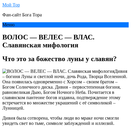
Мой Тор
Фан-сайт Бога Тора
Меню
ВОЛОС — ВЕЛЕС — ВЛАС.
Славянская мифология
Что это за божество луны у славян?
Дивия
– богиня Луны и светлой ночи,
дочь Рода, Творца Вселенной.
Она появилась одновременно с Хорсом – своим братом –
Богом Солнечного диска. Дивия – первостепенная богиня,
равновеликая Дыю, Богом Ночного Неба. Почитается в
славянском пантеоне богов издавна, подтверждение этому
встречается во множестве украшений с её символикой –
Лунницей.
Дивия была сотворена, чтобы люди во мраке ночи смогли
увидеть свет во тьме, символе заблуждений и иллюзий.