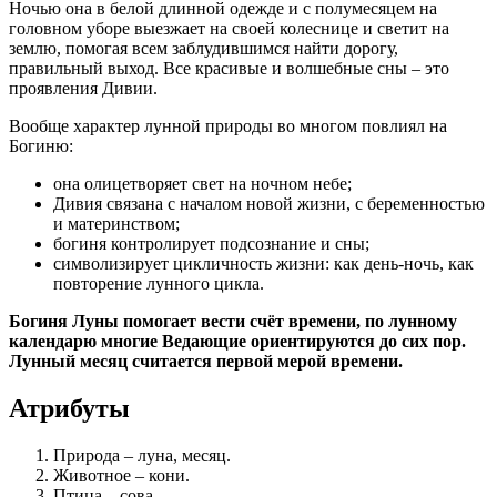
Ночью она в белой длинной одежде и с полумесяцем на
головном уборе выезжает на своей колеснице и светит на
землю, помогая всем заблудившимся найти дорогу,
правильный выход. Все красивые и волшебные сны – это
проявления Дивии.
Вообще характер лунной природы во многом повлиял на
Богиню:
она олицетворяет свет на ночном небе;
Дивия связана с началом новой жизни, с беременностью
и материнством;
богиня контролирует подсознание и сны;
символизирует цикличность жизни: как день-ночь, как
повторение лунного цикла.
Богиня Луны помогает вести счёт времени, по лунному
календарю многие Ведающие ориентируются до сих пор.
Лунный месяц считается первой мерой времени.
Атрибуты
Природа
– луна, месяц.
Животное
– кони.
Птица
– сова.