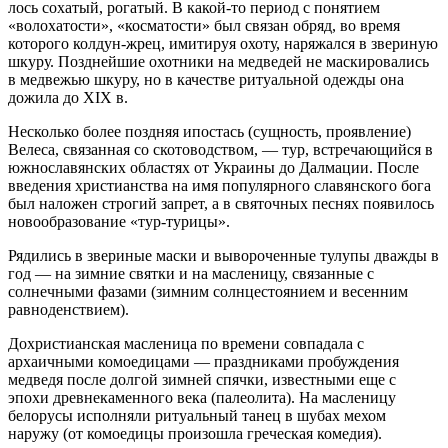
лось сохатый, рогатый. В какой-то период с понятием
«волохатости», «косматости» был связан обряд, во время
которого колдун-жрец, имитируя охоту, наряжался в звериную
шкуру. Позднейшие охотники на медведей не маскировались
в медвежью шкуру, но в качестве ритуальной одежды она
дожила до XIX в.
Несколько более поздняя ипостась (сущность, проявление)
Велеса, связанная со скотоводством, — тур, встречающийся в
южнославянских областях от Украины до Далмации. После
введения христианства на имя популярного славянского бога
был наложен строгий запрет, а в святочных песнях появилось
новообразование «тур-турицы».
Рядились в звериные маски и вывороченные тулупы дважды в
год — на зимние святки и на масленицу, связанные с
солнечными фазами (зимним солнцестоянием и весенним
равноденствием).
Дохристианская масленица по времени совпадала с
архаичными комоедицами — праздниками пробуждения
медведя после долгой зимней спячки, известными еще с
эпохи древнекаменного века (палеолита). На масленицу
белорусы исполняли ритуальный танец в шубах мехом
наружу (от комоедицы произошла греческая комедия).