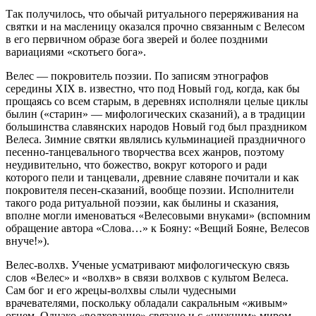
Так получилось, что обычай ритуального переряживания на
святки и на масленицу оказался прочно связанным с Bелесом
в его первичном образе бога зверей и более поздними
вариациями «скотьего бога».
Велес — покровитель поэзии.
По записям этнографов
середины XIX в. известно, что под Новый год, когда, как бы
прощаясь со всем старым, в деревнях исполняли целые циклы
былин («старин» — мифологических сказаний), а в традиции
большинства славянских народов Новый год был праздником
Велеса. Зимние святки являлись кульминацией праздничного
песенно-танцевального творчества всех жанров, поэтому
неудивительно, что божество, вокруг которого и ради
которого пели и танцевали, древние славяне почитали и как
покровителя песен-сказаний, вообще поэзии. Исполнители
такого рода ритуальной поэзии, как былины и сказания,
вполне могли именоваться «Велесовыми внуками» (вспомним
обращение автора «Слова…» к Бояну: «Вещий Бояне, Велесов
внуче!»).
Велес-волхв.
Ученые усматривают мифологическую связь
слов «Велес» и «волхв» в связи волхвов с культом Велеса.
Сам бог и его жрецы-волхвы слыли чудесными
врачевателями, поскольку обладали сакральным «живым»
огнем. Однако «волхование» связано и с «нижним» миром —