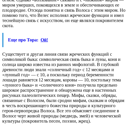
миром умерших, покоящихся в земле и обеспечивающих ее
плодородие. Отсюда понятна и связь Волоса с этим миром. Но
помимо того, что Велес исполнял жреческие функции и имел
теснейшую связь с искусством, он еще являлся покровителем
скота.
Еще про Тора:
Ой!
Существует и другая линия связи жреческих функций с
символикой быка: символическая связь быка и луны, коня и
солнца широко известна из ранних мифологий. В глубокой
древности люди знали «солнечный год» с 12 месяцами и
«лунный год» — с 10, а поскольку период беременности
лошади равняется 12 месяцам, коровы — 10, постольку тема
«лунного быка» и «солнечного коня» получила предельно
широкое распространение и обнаружена еще в настенных
рисунках палеолитических пещер. Мифы, сказки, обряды,
связанные с Волосом, были сродни мифам, сказкам и обрядам
в честь воскрешающего божества природы и культурного
героя-первопредка Волоса. Все это объясняет соединение в
Волосе черт живой природы (медведь, змей) и человеческой
культуры (покровитель песен, поэзии, жрец).