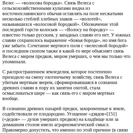
Велес — «волосова бородка».
Связь Велеса с
сельскохозяйственными культами видна из
восточнославянского обычая оставлять на поле несжатыми
несколько стеблей хлебных злаков — «волотей»,
называвшихся «волосовой бородкой». Обозначение этой
последней горсти колосьев — «Волосу на бородку» —
известно только русским, у западных славян его нет. У южных
славян сохранилось выражение «божья борода», но имя бога
уже забыто. Сочетание мертвого поля с «велесовой бородой»
и последним снопом также в какой-то мере объясняет связь
Велеса с миром предков, миром умерших, о чем мы только что
упоминали.
С распространением земледелия, которое постепенно
приходило на смену охотничьему хозяйству, связь Велеса с
убитым мертвым зверем, сформировавшаяся в сознании
древних славян в пору их занятии охотой, стала
осмысливаться шире — как связь его с миром мертвых
вообще.
В сознании древних пахарей предки, захороненные в земле,
содействовали ее плодородию. Угощение «дзядов»[151]
(«дедов» — духов умерших предков) на кладбище или за
домашним столом имело аграрномагический смысл.
Правомерно допустить, что именно по этой причине (в связи