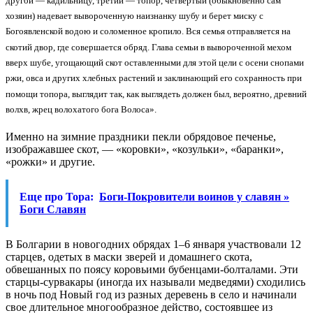
другой — кадильницу, третий — топор, четвертый (обыкновенно сам
хозяин) надевает вывороченную наизнанку шубу и берет миску с
Богоявленской водою и соломенное кропило. Вся семья отправляется на
скотий двор, где совершается обряд. Глава семьи в вывороченной мехом
вверх шубе, угощающий скот оставленными для этой цели с осени снопами
ржи, овса и других хлебных растений и заклинающий его сохранность при
помощи топора, выглядит так, как выглядеть должен был, вероятно, древний
волхв, жрец волохатого бога Волоса».
Именно на зимние праздники пекли обрядовое печенье,
изображавшее скот, — «коровки», «козульки», «баранки»,
«рожки» и другие.
Еще про Тора:
Боги-Покровители воинов у славян »
Боги Славян
В Болгарии в новогодних обрядах 1–6 января участвовали 12
старцев, одетых в маски зверей и домашнего скота,
обвешанных по поясу коровьими бубенцами-болталами. Эти
старцы-сурвакары (иногда их называли медведями) сходились
в ночь под Новый год из разных деревень в село и начинали
свое длительное многообразное действо, состоявшее из