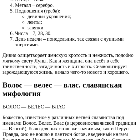
Металл
– серебро.
Подношения (треба):
девичьи украшения;
ленты;
завязки.
Числа
– 7, 28, 30.
День недели
– понедельник, так связан с лунными
энергиями.
Дивия олицетворяет женскую кротость и нежность, подобно
мягкому свету Луны. Как и женщина, она несёт в себе
таинственность, загадочность и хитрость. Символизирует
зарождающуюся жизнь, начало чего-то нового и хорошего.
Волос — велес — влас. славянская
мифология
ВОЛОС — ВЕЛЕС — ВЛАС
Божество, известное у различных ветвей славянства под
именами Волос, Велес, Влас (в церковнославянской традиции
— Власий), было для них столь же значимым, как и Перун.
Правда, оно не вошло в пантеон богов, введенный князем
Владимиром. Но идол Волоса в Киеве все же был. Стоял он