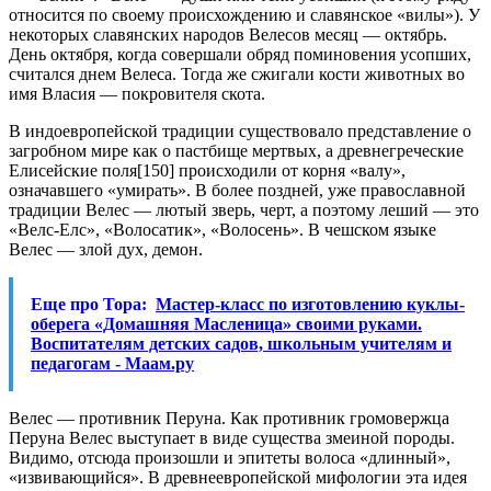
относится по своему происхождению и славянское «вилы»). У
некоторых славянских народов Велесов месяц — октябрь.
День октября, когда совершали обряд поминовения усопших,
считался днем Велеса. Тогда же сжигали кости животных во
имя Власия — покровителя скота.
В индоевропейской традиции существовало представление о
загробном мире как о пастбище мертвых, а древнегреческие
Елисейские поля[150] происходили от корня «валу»,
означавшего «умирать». В более поздней, уже православной
традиции Велес — лютый зверь, черт, а поэтому леший — это
«Велс-Елс», «Волосатик», «Волосень». В чешском языке
Велес — злой дух, демон.
Еще про Тора:
Мастер-класс по изготовлению куклы-
оберега «Домашняя Масленица» своими руками.
Воспитателям детских садов, школьным учителям и
педагогам - Маам.ру
Велес — противник Перуна.
Как противник громовержца
Перуна Велес выступает в виде существа змеиной породы.
Видимо, отсюда произошли и эпитеты волоса «длинный»,
«извивающийся». В древнеевропейской мифологии эта идея