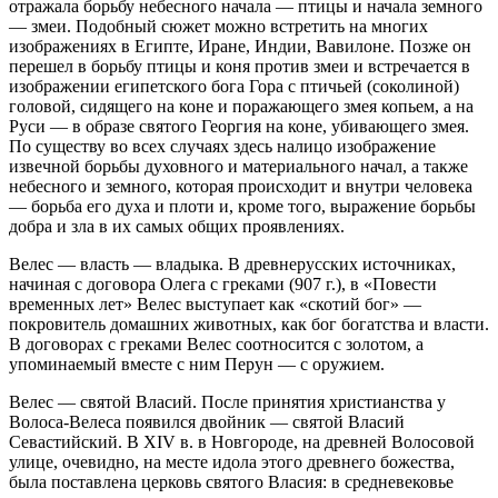
отражала борьбу небесного начала — птицы и начала земного
— змеи. Подобный сюжет можно встретить на многих
изображениях в Египте, Иране, Индии, Вавилоне. Позже он
перешел в борьбу птицы и коня против змеи и встречается в
изображении египетского бога Гора с птичьей (соколиной)
головой, сидящего на коне и поражающего змея копьем, а на
Руси — в образе святого Георгия на коне, убивающего змея.
По существу во всех случаях здесь налицо изображение
извечной борьбы духовного и материального начал, а также
небесного и земного, которая происходит и внутри человека
— борьба его духа и плоти и, кроме того, выражение борьбы
добра и зла в их самых общих проявлениях.
Велес — власть — владыка.
В древнерусских источниках,
начиная с договора Олега с греками (907 г.), в «Повести
временных лет» Велес выступает как «скотий бог» —
покровитель домашних животных, как бог богатства и власти.
В договорах с греками Велес соотносится с золотом, а
упоминаемый вместе с ним Перун — с оружием.
Велес — святой Власий.
После принятия христианства у
Волоса-Велеса появился двойник — святой Власий
Севастийский. В XIV в. в Новгороде, на древней Волосовой
улице, очевидно, на месте идола этого древнего божества,
была поставлена церковь святого Власия: в средневековье