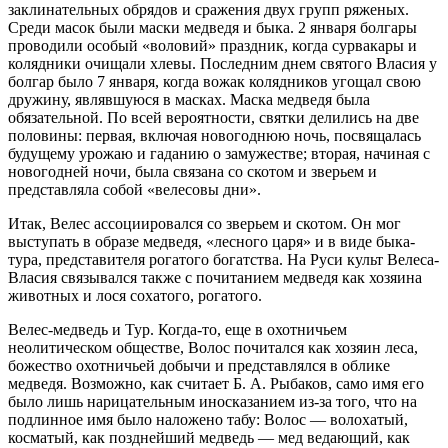
заклинательных обрядов и сражения двух групп ряженых.
Среди масок были маски медведя и быка. 2 января болгары
проводили особый «воловий» праздник, когда сурвакары и
колядники очищали хлевы. Последним днем святого Власия у
болгар было 7 января, когда вожак колядников угощал свою
дружину, являвшуюся в масках. Маска медведя была
обязательной. По всей вероятности, святки делились на две
половины: первая, включая новогоднюю ночь, посвящалась
будущему урожаю и гаданию о замужестве; вторая, начиная с
новогодней ночи, была связана со скотом и зверьем и
представляла собой «велесовы дни».
Итак, Велес ассоциировался со зверьем и скотом. Он мог
выступать в образе медведя, «лесного царя» и в виде быка-
тура, представителя рогатого богатства. На Руси культ Велеса-
Власия связывался также с почитанием медведя как хозяина
животных и лося сохатого, рогатого.
Велес-медведь и Тур.
Когда-то, еще в охотничьем
неолитическом обществе, Волос почитался как хозяин леса,
божество охотничьей добычи и представлялся в облике
медведя. Возможно, как считает Б. А. Рыбаков, само имя его
было лишь нарицательным иносказанием из-за того, что на
подлинное имя было наложено табу: Волос — волохатый,
косматый, как позднейший медведь — мед ведающий, как