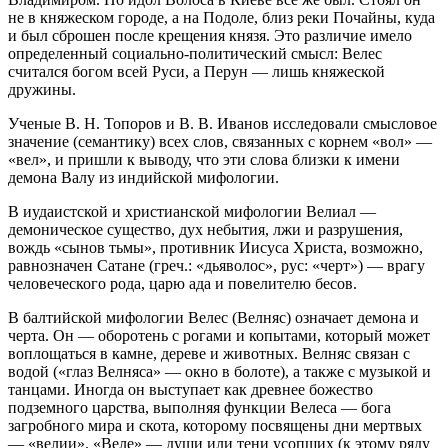
не в княжеском городе, а на Подоле, близ реки Почайны, куда
и был сброшен после крещения князя. Это различие имело
определенный социально-политический смысл: Велес
считался богом всей Руси, а Перун — лишь княжеской
дружины.
Ученые В. Н. Топоров и В. В. Иванов исследовали смысловое
значение (семантику) всех слов, связанных с корнем «вол» —
«вел», и пришли к выводу, что эти слова близки к имени
демона Валу из индийской мифологии.
В иудаистской и христианской мифологии Велиал —
демоническое существо, дух небытия, лжи и разрушения,
вождь «сынов тьмы», противник Иисуса Христа, возможно,
равнозначен Сатане (греч.: «дьяволос», рус: «черт») — врагу
человеческого рода, царю ада и повелителю бесов.
В балтийской мифологии Велес (Велняс) означает демона и
черта. Он — оборотень с рогами и копытами, который может
воплощаться в камне, дереве и животных. Велняс связан с
водой («глаз Велняса» — окно в болоте), а также с музыкой и
танцами. Иногда он выступает как древнее божество
подземного царства, выполняя функции Велеса — бога
загробного мира и скота, которому посвящены дни мертвых
— «велии». «Веле» — души или тени усопших (к этому ряду