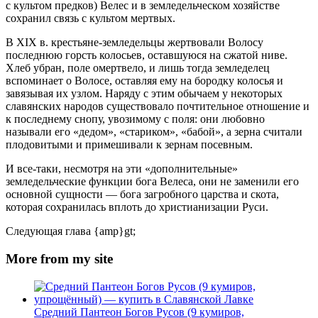
с культом предков) Велес и в земледельческом хозяйстве
сохранил связь с культом мертвых.
В XIX в. крестьяне-земледельцы жертвовали Волосу
последнюю горсть колосьев, оставшуюся на сжатой ниве.
Хлеб убран, поле омертвело, и лишь тогда земледелец
вспоминает о Волосе, оставляя ему на бородку колосья и
завязывая их узлом. Наряду с этим обычаем у некоторых
славянских народов существовало почтительное отношение и
к последнему снопу, увозимому с поля: они любовно
называли его «дедом», «стариком», «бабой», а зерна считали
плодовитыми и примешивали к зернам посевным.
И все-таки, несмотря на эти «дополнительные»
земледельческие функции бога Велеса, они не заменили его
основной сущности — бога загробного царства и скота,
которая сохранилась вплоть до христианизации Руси.
Следующая глава
{amp}gt;
More from my site
Средний Пантеон Богов Русов (9 кумиров,