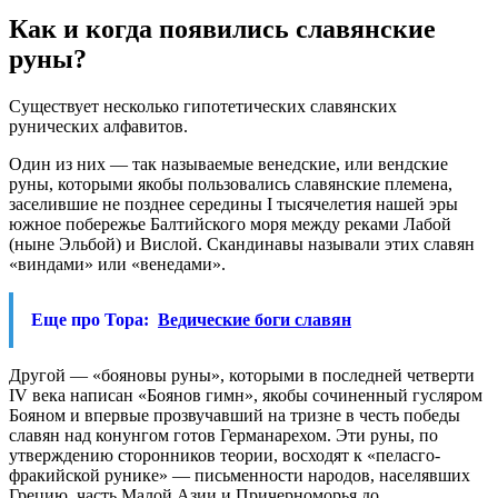
Как и когда появились славянские
руны?
Существует несколько гипотетических славянских
рунических алфавитов.
Один из них — так называемые венедские, или вендские
руны, которыми якобы пользовались славянские племена,
заселившие не позднее середины I тысячелетия нашей эры
южное побережье Балтийского моря между реками Лабой
(ныне Эльбой) и Вислой. Скандинавы называли этих славян
«виндами» или «венедами».
Еще про Тора:
Ведические боги славян
Другой — «бояновы руны», которыми в последней четверти
IV века написан «Боянов гимн», якобы сочиненный гусляром
Бояном и впервые прозвучавший на тризне в честь победы
славян над конунгом готов Германарехом. Эти руны, по
утверждению сторонников теории, восходят к «пеласго-
фракийской рунике» — письменности народов, населявших
Грецию, часть Малой Азии и Причерноморья до