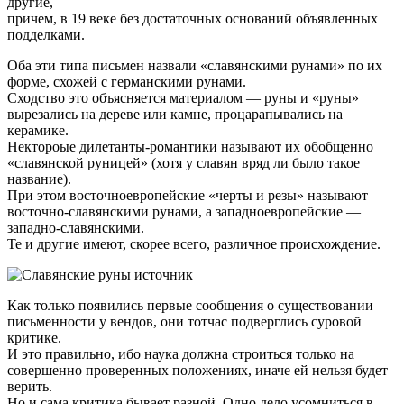
другие,
причем, в 19 веке без достаточных оснований объявленных
подделками.
Оба эти типа письмен назвали «славянскими рунами» по их
форме, схожей с германскими рунами.
Сходство это объясняется материалом — руны и «руны»
вырезались на дереве или камне, процарапывались на
керамике.
Нектороые дилетанты-романтики называют их обобщенно
«славянской руницей» (хотя у славян вряд ли было такое
название).
При этом восточноевропейские «черты и резы» называют
восточно-славянскими рунами, а западноевропейские —
западно-славянскими.
Те и другие имеют, скорее всего, различное происхождение.
Как только появились первые сообщения о существовании
письменности у вендов, они тотчас подверглись суровой
критике.
И это правильно, ибо наука должна строиться только на
совершенно проверенных положениях, иначе ей нельзя будет
верить.
Но и сама критика бывает разной. Одно дело усомниться в