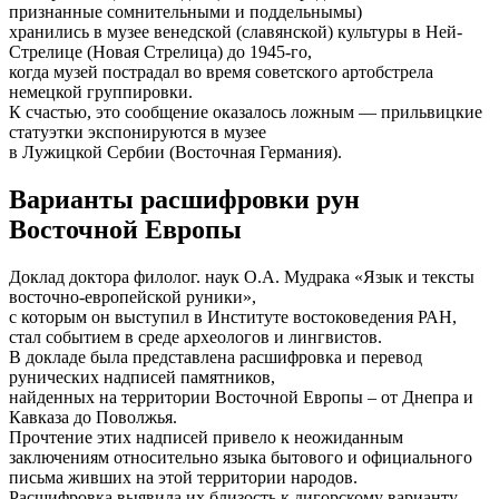
признанные сомнительными и поддельнымы)
хранились в музее венедской (славянской) культуры в Ней-
Стрелице (Новая Стрелица) до 1945-го,
когда музей пострадал во время советского артобстрела
немецкой группировки.
К счастью, это сообщение оказалось ложным — прильвицкие
статуэтки экспонируются в музее
в Лужицкой Сербии (Восточная Германия).
Варианты расшифровки рун
Восточной Европы
Доклад доктора филолог. наук О.А. Мудрака «Язык и тексты
восточно-европейской руники»,
с которым он выступил в Институте востоковедения РАН,
стал событием в среде археологов и лингвистов.
В докладе была представлена расшифровка и перевод
рунических надписей памятников,
найденных на территории Восточной Европы – от Днепра и
Кавказа до Поволжья.
Прочтение этих надписей привело к неожиданным
заключениям относительно языка бытового и официального
письма живших на этой территории народов.
Расшифровка выявила их близость к дигорскому варианту