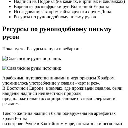
Надписи из Подонья (на камнях, кирпичах и баклажках)
Варианты расшифровки рун Восточной Европы
Исследование автором сайта «русских рун» Дона
Ресурсы по руноподобному письму русов
Ресурсы по руноподобному письму
русов
Пока пусто. Ресурсы канули в вебархив.
Арабскими путешественниками и черноризцем Храбром
упоминалось употребление у славян «черт и рез».
В Восточной Европе, в землях, где проживали славяне, были
найдены надписи неизвестной природы,
предположительно ассоциированные с этими «чертами и
резами».
Такого же типа надписи были обнаружены на артефактах
храма Ретры
на острове Руяне в Балтийском море, но там знаки несколько