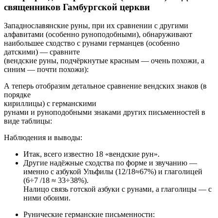
священников Гамбургской церкви
Западнославянские руны, при их сравнении с другими
алфавитами (особенно руноподобными), обнаруживают
наибольшее сходство с рунами германцев (особенно
датскими) — сравните
(вендские руны, подчёркнутые красным — очень похожи, а
синим — почти похожи):
А теперь отобразим детальное сравнение вендских знаков (в
порядке
кириллицы) с германскими
рунами и руноподобными знаками других письменностей в
виде таблицы:
Наблюдения и выводы:
Итак, всего известно 18 «вендские рун».
Другие надёжные сходства по форме и звучанию —
именно с азбукой Ульфилы (12/18≈67%) и глаголицей
(6÷7 /18 ≈ 33÷38%).
Налицо связь готской азбуки с рунами, а глаголицы — с
ними обоими.
Рунические германские письменности: