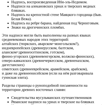
Надпись, воспроизведенная Ибн-эль-Недимом.
Надписи на алекановских урнах и тверских медных
бляшках.
Надпись на крепостной стене Маяцкого городища (быв.
Белая Вежа).
Надпись на ребре барана, найденная под Черниговым.
Знаки на дрогичинских пломбах.
Эти надписи могли быть выполнены на разных языках
средневековых народов этих территорий:
алтайских (тюркских, аварском~монгольском?),
индоевропейских (древнерусском, балтском,
аланском=древнеосетинском, готском),
финно-угорских (древневенгерском, волжско-финнских),
северо-кавказских (древнечеркесском, древненахском,
дагестанских)
семитских (древнееврейском, арамейском, арабском),
и даже на древнеенисейском (если на нём разговаривала
гуннская элита).
Разделы страницы о руноподобной письменности на
территории древних восточных славян:
Свидетельства мусульманских путешественников
Рязанские надписи на урнах и тверские на бляшках