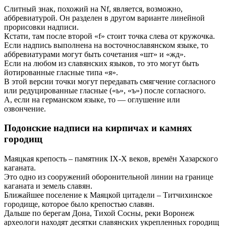
Слитный знак, похожий на Nf, является, возможно,
аббревиатурой. Он разделен в другом варианте линейной
прорисовки надписи.
Кстати, там после второй «f» стоит точка слева от кружочка.
Если надпись выполнена на восточнославянском языке, то
аббревиатурами могут быть сочетания «шт» и «жд».
Если на любом из славянских языков, то это могут быть
йотированные гласные типа «я».
В этой версии точки могут передавать смягчение согласного
или редуцированные гласные («ь», «ъ») после согласного.
А, если на германском языке, то — оглушение или
озвончение.
Подонские надписи на кирпичах и камнях
городищ
Маяцкая крепость – памятник IX-X веков, времён Хазарского
каганата.
Это одно из сооружений оборонительной линии на границе
каганата и земель славян.
Ближайшее поселение к Маяцкой цитадели – Титчихинское
городище, которое было крепостью славян.
Дальше по берегам Дона, Тихой Сосны, реки Воронеж
археологи находят десятки славянских укрепленных городищ