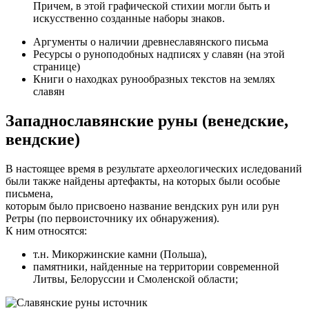
Причем, в этой графической стихии могли быть и
искусственно созданные наборы знаков.
Аргументы о наличии древнеславянского письма
Ресурсы о руноподобных надписях у славян (на этой
странице)
Книги о находках рунообразных текстов на землях
славян
Западнославянские руны (венедские,
вендские)
В настоящее время в результате археологических иследований
были также найдены артефакты, на которых были особые
письмена,
которым было присвоено название вендских рун или рун
Ретры (по первоисточнику их обнаружения).
К ним относятся:
т.н. Микоржинские камни (Польша),
памятники, найденные на территории современной
Литвы, Белоруссии и Смоленской области;