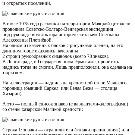
и открытых поселений.
В июле 1978 года раскопки на территории Маяцкой цитадели
проводила Советско-Болгаро-Венгерская экспедиция
под руководством доктора исторических наук Светланы
Алексеевны Плетнёвой.
На одном из каменных блоков с рисунками оленей, на его
длинном торце оказались начертаны
2 строки рунообразных символов (всего 78 знаков).
В Ленинграде, в Государственном Эрмитаже, прочитать
надпись тогда не смогли. Лишь предположили, она сделана на
тюркском.
На иллюстрации — надпись на крепостной стене Маяцкого
городища (бывший Саркел, или Белая Вежа — столица
Хазарии):
А это — полный список знаков (с вариантами-аллографами)
со стены хазарской Маяцкой крепости:
Строка 1: значки — ограничители («знаки препинания») или