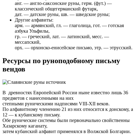
анг. — англо-саксонские руны, герм. (фут.) —
классический общегерманский футарк,
дат. — датские руны, шв. — шведские руны;
Другие алфавиты:
арм. — армянский, гл. — глаголица, гот. — готская
азбука Ульфилы,
гр. — греческий, лат. — латинский, месс. —
мессапский,
орх. — орхонско-енисейское письмо, этр. — этрусский.
Ресурсы по руноподобному письму
вендов
В древностях Европейской России ныне известно лишь 36
предметов с нанесенными на них
степными руническими надписями VIII-XII веков.
По алфавитному членению 21 из них относится к донскому, а
12 — к кубанскому письму.
Обе рунические системы были первоначально свойственны
Хазарскому каганату,
затем кубанский алфавит применялся в Волжской Болгарии.