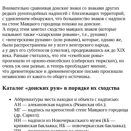
Внимательно сравнивая донские знаки со знаками других
редких руноподобных надписей с близлежащих территорий,
с удивлением обнаружил, что большинство знаков с надписи
на стене Маяцкого городища похожи на донские.
А перед этим заметил сходство маяцких знаков (которые
называют также «хазарскими ровами», т.е., рунами)
с «венгерскими рунами» (или ровами), которые, однако же,
были распространены не у всего венгерского народа,
а у двух его субэтносов (секелов), продержавшись аж до XIX
века. Раньше считалось, что эти «секейские ровы»
произошли от орхоно-енисейских (сибирских тюркских), но
очень уж они разные, и теперь преобладает мнение,
что древнетюркское и древневенгерское письмо произошли
независимо от какого-то общего источника.
Каталог «донских рун» в порядке их сходства
Аббревиатуры места находки и объекта с надписью:
АН — алекановская надпись (Рязанская обл.);
МГ — надпись на крепостной стене Маяцкого городища
(др. Саркел);
НН — надписи из Новочеркасскаого музея (КБ —
кривянская баклажка; НБ — новочеркасская баклажка);
ПН — подонские надписи на стенах;