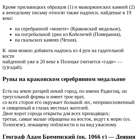
Кроме прильвицких образцов (1) и мыкоржинских камней (2)
к венедскому письму относят также надписи, найденые в 19
веке:
на серебранной «монете» (Краковский медальон),
на погребальной урне из Кобеличей (Померания),
на скальских камнях (Чехия).
К ним можно добавить надпись из 4 рун на гадательной
кости
найденной уже в 20 веке в Полоцке (читается «гади» —
(у)гадай).
Руны на краковском серебрянном медальоне
Есть на земле ратарей некий город, по имени Радигощ, он
треугольной формы и имеет трое врат,
со всех сторон его окружает большой лес, неприкосновенный
и священный в глазах местных жителей.
Двое ворот города открыты для всех приходящих;
третьи, самые малые обращены на восток, ведут к морю (оз.
Толензезе), лежащему поблизости и на вид ужасному.
Географ Адам Бременский (ок. 1066 г) — Деяния