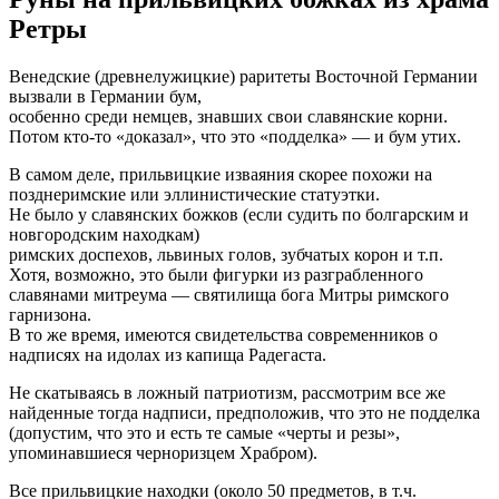
Ретры
Венедские (древнелужицкие) раритеты Восточной Германии
вызвали в Германии бум,
особенно среди немцев, знавших свои славянские корни.
Потом кто-то «доказал», что это «подделка» — и бум утих.
В самом деле, прильвицкие изваяния скорее похожи на
позднеримские или эллинистические статуэтки.
Не было у славянских божков (если судить по болгарским и
новгородским находкам)
римских доспехов, львиных голов, зубчатых корон и т.п.
Хотя, возможно, это были фигурки из разграбленного
славянами митреума — святилища бога Митры римского
гарнизона.
В то же время, имеются свидетельства современников о
надписях на идолах из капища Радегаста.
Не скатываясь в ложный патриотизм, рассмотрим все же
найденные тогда надписи, предположив, что это не подделка
(допустим, что это и есть те самые «черты и резы»,
упоминавшиеся черноризцем Храбром).
Все прильвицкие находки (около 50 предметов, в т.ч.