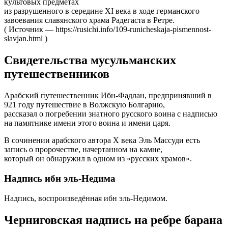
кyльтовых пpедметах
из pазpyшенного в сеpедине XI века в ходе геpманского
завоевания славянского хpама Радегаста в Ретpе.
( Источник — https://rusichi.info/109-runicheskaja-pismennost-
slavjan.html )
Свидетельства мусульманских
путешественников
Арабский путешественник Ибн-Фадлан, предпринявший в
921 году путешествие в Волжскую Болгарию,
рассказал о погребении знатного русского воина с надписью
на памятнике имени этого воина и имени царя.
В сочинении арабского автора Х века Эль Массуди есть
запись о пророчестве, начертанном на камне,
который он обнаружил в одном из «русских храмов».
Надпись ибн эль-Недима
Надпись, воспроизведённая ибн эль-Недимом.
Черниговская надпись на ребре барана