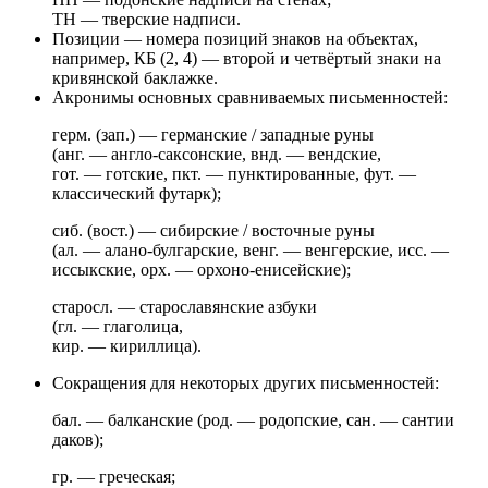
ТН — тверские надписи.
Позиции — номера позиций знаков на объектах,
например, КБ (2, 4) — второй и четвёртый знаки на
кривянской баклажке.
Акронимы основных сравниваемых письменностей:
герм. (зап.) — германские / западные руны
(анг. — англо-саксонские, внд. — вендские,
гот. — готские, пкт. — пунктированные, фут. —
классический футарк);
сиб. (вост.) — сибирские / восточные руны
(ал. — алано-булгарские, венг. — венгерские, исс. —
иссыкские, орх. — орхоно-енисейские);
старосл. — старославянские азбуки
(гл. — глаголица,
кир. — кириллица).
Сокращения для некоторых других письменностей:
бал. — балканские (род. — родопские, сан. — сантии
даков);
гр. — греческая;