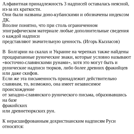
Алфавитная принадлежность 3 надписей оставалась неясной,
из-за их краткости.
Они были названы доно-кубанскими и обозначены индексом
ДК.
Вполне понятно, что при столь ограниченном
эпиграфическом материале любые дополнительные сведения
о каждой надписи
представляют значительную ценность. (Игорь Кызласов)
В Болгарии на скалах и Украине на черепках также найдены
процарапанные рунические знаки, которые условно называют
«восточно-славянскими рунами», хотя это могут быть и
рунические надписи тюрков, либо более древних фракийцев
или даже скифов.
Если же эта письменность принадлежит действительно
славянам, то, возможно, она имеет независимое
происхождение
от западно-славянского рунического письма, образовавшись
на базе
фракийских
или древнетюркских рун.
К нерасшифрованным дохристианским надписям Руси
относятся: