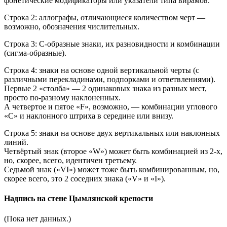
фонетические модификаторы или указатели типа вирамов.
Строка 2: аллографы, отличающиеся количеством черт —
возможно, обозначения числительных.
Строка 3: С-образные знаки, их разновидности и комбинации
(сигма-образные).
Строка 4: знаки на основе одной вертикальной черты (с
различными перекладинами, подпорками и ответвлениями).
Первые 2 «столба» — 2 одинаковых знака из разных мест,
просто по-разному наклоненных.
А четвертое и пятое «F», возможно, — комбинации углового
«C» и наклонного штриха в середине или внизу.
Строка 5: знаки на основе двух вертикальных или наклонных
линий.
Четвёртый знак (второе «W») может быть комбинацией из 2-х,
но, скорее, всего, идентичен третьему.
Седьмой знак («VI») может тоже быть комбинированным, но,
скорее всего, это 2 соседних знака («V» и «I»).
Надпись на стене Цымлянской крепости
(Пока нет данных.)