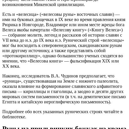
возникновения Микенской цивилизации.
Есть и «велесица» («велесовы руны» восточных славян) —
ими на буковых дощечках в IX веке во время правления князя
Рюрика в Новгороде, Владимире или ином месте жрецы бога
Велеса якобы начертали «Велесову книгу» («Книгу Велеса»)
— собрание молитв, легенд и рассказов об истории славян с
VII века до н.э. до IX века н.э. Рунический строй «велесицы»
мог бы восходить к северовенедским, скандинавским рунам
или другому источнику, а также представлять собой
«протокириллицу», однако большинство ученых сходятся во
мнении, что «Велесова книга» — фальсификация XIX или
XX века.
Наконец, исследователь В.А. Чудинов предполагает, что
«руница», существовавшая на Земле с нижнего палеолита,
оказала влияние на формирование славянского алфавитного
письма — кириллицы и глаголицы, а заодно и десяти других
мировых систем письменности (в т.ч. на демотическое письмо
Египта и китайскую иероглифическую письменность).
Подробнее обо всех указанных рунических строях читайте в
библиотеке.
Руны на прильвицких божках из храма