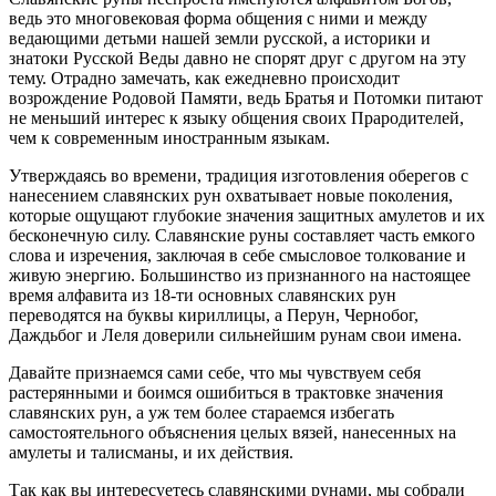
ведь это многовековая форма общения с ними и между
ведающими детьми нашей земли русской, а историки и
знатоки Русской Веды давно не спорят друг с другом на эту
тему. Отрадно замечать, как ежедневно происходит
возрождение Родовой Памяти, ведь Братья и Потомки питают
не меньший интерес к языку общения своих Прародителей,
чем к современным иностранным языкам.
Утверждаясь во времени, традиция изготовления оберегов с
нанесением славянских рун охватывает новые поколения,
которые ощущают глубокие значения защитных амулетов и их
бесконечную силу. Cлавянские руны составляет часть емкого
слова и изречения, заключая в себе смысловое толкование и
живую энергию. Большинство из признанного на настоящее
время алфавита из 18-ти основных славянских рун
переводятся на буквы кириллицы, а Перун, Чернобог,
Даждьбог и Леля доверили сильнейшим рунам свои имена.
Давайте признаемся сами себе, что мы чувствуем себя
растерянными и боимся ошибиться в трактовке значения
славянских рун, а уж тем более стараемся избегать
самостоятельного объяснения целых вязей, нанесенных на
амулеты и талисманы, и их действия.
Так как вы интересуетесь славянскими рунами, мы собрали