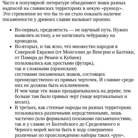
Часто в популярной литературе объединяют знаки разных
надписей на славянских территориях в некую «руницу».
Это стремление во что бы то ни стало показать наличие
письменности у древних славян вызывает иронию.
Во-первых, предвзятость — не научный путь. Нужно
выявлять истину, а не натягивать чебурашку на
крокодила.
Во-вторых, и так ясно, что множество народов в
Северной Евразии (от Монголии до Венгрии и Балтики,
от Памира до Рязани и Кубани)
пользовались как простыми (футарк),
так и сложными (орхонским)
системами письменных знаков, состоящих
преимущественно из прямых черточек. И славяне среди
них не должны быть исключением.
И чем чаще эти знаки процарапывались на дереве, тем
больше там было прямых черт (чаще вертикальных и
косых).
В третьих, как степные народы на разных территориях
пользовались различными неродственными, лишь
частично (или формально) похожими письменностями,
так и у славян от Балтийского до Средиземного и
Черного морей могли быть в ходу совершенно
различные по происхождению наборы таких «рун».