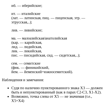
иб. — иберийские;
ит. — италийские
(лат. — латинская, пиц. — пиценская, этр. —
этрусская,..);
лив. — ливийские;
ма. — малоазийская/анатолийская
(кар. — карийская,
лид. — лидийская,
лик. — ликийская,
пис. — писидийская, сид. — сидетская,..);
сем. — семитские
(фнк. — финикийский,
йем. — йеменский=южносемитский).
Наблюдения и замечания:
Судя по наличию пунктированного знака X3 — должен
быть и непунктированный (как в парах C2-C3, X1-X2).
Возможно, точка слева от X5 — не значимая (т.е.,
X5=X4)