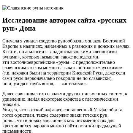
Исследование автором сайта «русских
рун» Дона
Сначала я увидел сходство рунообразных знаков Восточной
Европы в надписях, найденных в рязанских и донских землях.
Кстати, по аналогии с западнославянскими «вендскими
рунами», которых называли также венедскими,
эти восточноевропейские «руны» с предположительно
славянским языком можно называть не только «русскими»
(т.к. находки были на территории Киевской Руси, даже если
сами русы первоначально говорили не по-славянски),
но и, уходя в глубь веков, — «антскими».
Далее срвынивал их со знакми других письменных систем, к
удивлению, найдя некоторые сходства с глаголическими
знаками.
Увидев, что готский алфавит, составленный Ульфилой для
готов-христиан, также содержит знаки готских рун,
понял, что в новых миссионерских письменностях для
крестившихся народов можно найти остатки предыдущей
письменности.